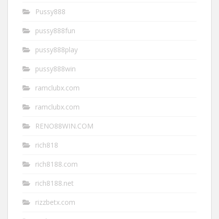
Pussy888
pussy888fun
pussy888play
pussy888win
ramclubx.com
ramclubx.com
RENO88WIN.COM
rich818
rich8188.com
rich8188.net
rizzbetx.com