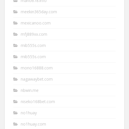
mario678.info
meekin365day.com
mexicanoo.com
mfj889xx.com
mib555s.com
mib555s.com
mono16888.com
nagawaybet.com
nbwin.me
niseko168bet.com
no1huay
no1huay.com