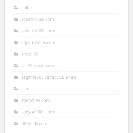
soibet
spbetflik888.com
spbetflik888.com
sqgame555s.com
sretthi99
ssc915casino.com
ssgame666 เข้าสู่ระบบ ล่าสุด
ssru
starrich99.com
sudyod888s.com
t88golds.com