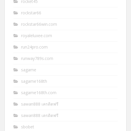
rocket45
rockstar66
rockstar66win.com
royaleluxee.com
run24pro.com
runway789s.com
sagame
sagame168th
sagame168th.com
sawan888 เครดิตฟรี
sawan888 เครดิตฟรี
sbobet