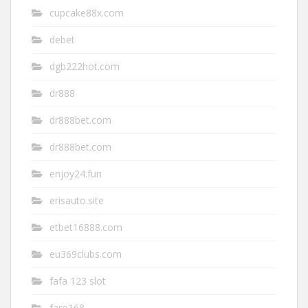
cupcake88x.com
debet
dgb222hot.com
dr888
dr888bet.com
dr888bet.com
enjoy24.fun
erisauto.site
etbet16888.com
eu369clubs.com
fafa 123 slot
faro168