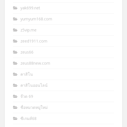
yak699.net
yumyum168.com
z5vip.me
zeed1911.com
zeus66
zeus88new.com
คาสิโน
คาสิโนออนไลน์
จ๊วด 69
ชื่อหมวดหมู่ใหม่
ซีเกมส์68