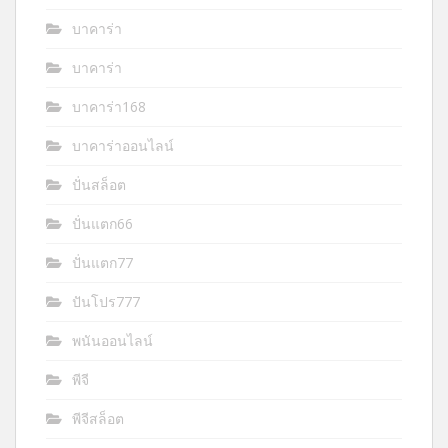
บาคาร่า
บาคาร่า
บาคาร่า168
บาคาร่าออนไลน์
ปั่นสล็อต
ปั่นแตก66
ปั่นแตก77
ปันโปร777
พนันออนไลน์
พีจี
พีจีสล็อต