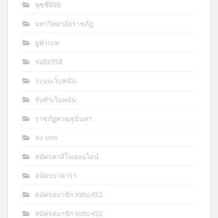
พุซซี่888
มหาวิทยาลัยราชภัฏ
ยูฟ่าเบท
รอยัล558
ระบบเว็บพนัน
รับทำเว็บพนัน
ราชภัฏสวนสุนันทา
ส่ง sms
สมัครคาสิโนออนไลน์
สมัครบาคาร่า
สมัครสมาชิก lotto432
สมัครสมาชิก lotto432