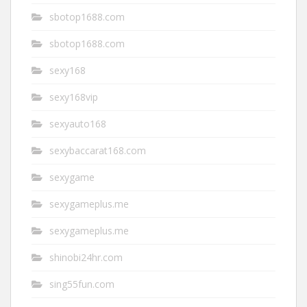
sbotop1688.com
sbotop1688.com
sexy168
sexy168vip
sexyauto168
sexybaccarat168.com
sexygame
sexygameplus.me
sexygameplus.me
shinobi24hr.com
sing55fun.com