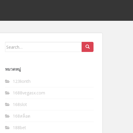
Search
for:
หมวดหมู่
123lionth
1688vegasx.com
168slot
168สล็อต
188bet