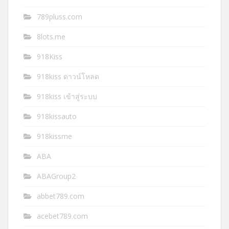
789pluss.com
8lots.me
918Kiss
918kiss ดาวน์โหลด
918kiss เข้าสู่ระบบ
918kissauto
918kissme
ABA
ABAGroup2
abbet789.com
acebet789.com