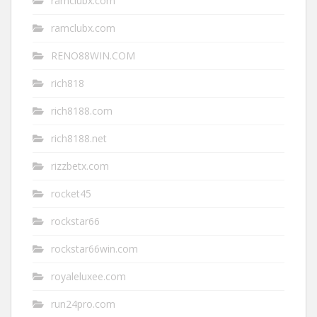
ramclubx.com
ramclubx.com
RENO88WIN.COM
rich818
rich8188.com
rich8188.net
rizzbetx.com
rocket45
rockstar66
rockstar66win.com
royaleluxee.com
run24pro.com