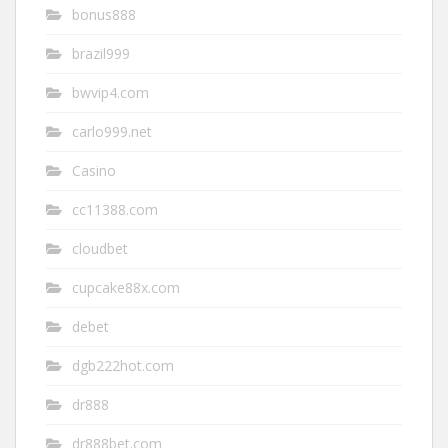
bonus888
brazil999
bwvip4.com
carlo999.net
Casino
cc11388.com
cloudbet
cupcake88x.com
debet
dgb222hot.com
dr888
dr888bet.com