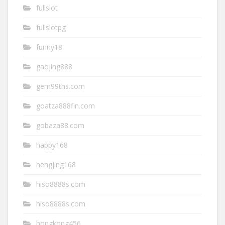
fullslot
fullslotpg
funny18
gaojing888
gem99ths.com
goatza888fin.com
gobaza88.com
happy168
hengjing168
hiso8888s.com
hiso8888s.com
hongkong456