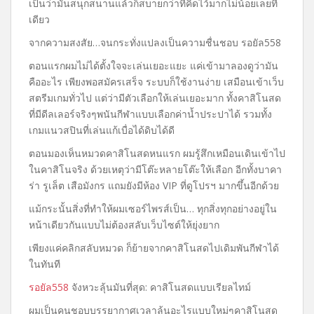
เป็นว่ามันสนุกสนานแล้วก็สบายกว่าที่คิดไว้มากไม่น้อยเลยที
เดียว
จากความสงสัย…จนกระทั่งแปลงเป็นความชื่นชอบ รอยัล558
ตอนแรกผมไม่ได้ตั้งใจจะเล่นเยอะแยะ แค่เข้ามาลองดูว่ามัน
คืออะไร เพียงพอสมัครเสร็จ ระบบก็ใช้งานง่าย เสมือนเข้าเว็บ
สตรีมเกมทั่วไป แต่ว่ามีตัวเลือกให้เล่นเยอะมาก ทั้งคาสิโนสด
ที่มีดีลเลอร์จริงๆพนันกีฬาแบบเลือกค่าน้ำประปาได้ รวมทั้ง
เกมแนวสปินที่เล่นแก้เบื่อได้ดิบได้ดี
ตอนมองเห็นหมวดคาสิโนสดหนแรก ผมรู้สึกเหมือนเดินเข้าไป
ในคาสิโนจริง ด้วยเหตุว่ามีโต๊ะหลายโต๊ะให้เลือก อีกทั้งบาคา
ร่า รูเล็ต เสือมังกร แถมยังมีห้อง VIP ที่ดูโปรฯ มากขึ้นอีกด้วย
แม้กระนั้นสิ่งที่ทำให้ผมเซอร์ไพรส์เป็น… ทุกสิ่งทุกอย่างอยู่ใน
หน้าเดียวกันแบบไม่ต้องสลับเว็บไซต์ให้ยุ่งยาก
เพียงแค่คลิกสลับหมวด ก็ย้ายจากคาสิโนสดไปเดิมพันกีฬาได้
ในทันที
รอยัล558
จังหวะลุ้นมันที่สุด: คาสิโนสดแบบเรียลไทม์
ผมเป็นคนชอบบรรยากาศเวลาลุ้นอะไรแบบใหม่ๆคาสิโนสด