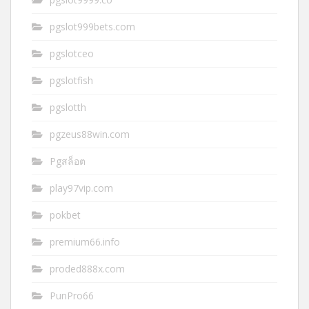
pgslot999bets.com
pgslotceo
pgslotfish
pgslotth
pgzeus88win.com
Pgสล็อต
play97vip.com
pokbet
premium66.info
proded888x.com
PunPro66