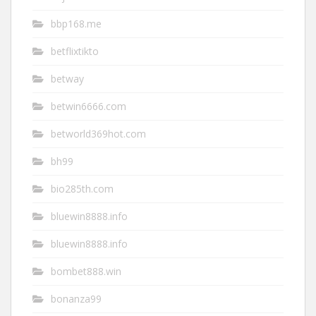
bbp168.me
betflixtikto
betway
betwin6666.com
betworld369hot.com
bh99
bio285th.com
bluewin8888.info
bluewin8888.info
bombet888.win
bonanza99