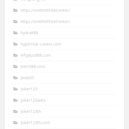
https://sretthi99.bet/enter/
https://sretthi99.bet/enter/
hydra888
hyperclub-casino.com
infyplus888.com
item388.com
Jinda55
Joker123
joker123auto
Joker123th
Joker123th.com