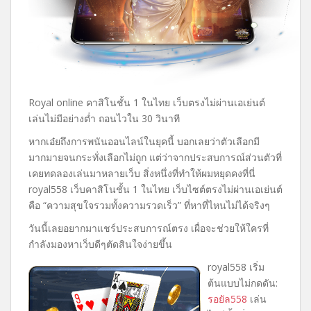
Royal online คาสิโนชั้น 1 ในไทย เว็บตรงไม่ผ่านเอเย่นต์
เล่นไม่มีอย่างต่ำ ถอนไวใน 30 วินาที
หากเอ๋ยถึงการพนันออนไลน์ในยุคนี้ บอกเลยว่าตัวเลือกมี
มากมายจนกระทั่งเลือกไม่ถูก แต่ว่าจากประสบการณ์ส่วนตัวที่
เคยทดลองเล่นมาหลายเว็บ สิ่งหนึ่งที่ทำให้ผมหยุดคงที่นี่
royal558 เว็บคาสิโนชั้น 1 ในไทย เว็บไซต์ตรงไม่ผ่านเอเย่นต์
คือ “ความสุขใจรวมทั้งความรวดเร็ว” ที่หาที่ไหนไม่ได้จริงๆ
วันนี้เลยอยากมาแชร์ประสบการณ์ตรง เผื่อจะช่วยให้ใครที่
กำลังมองหาเว็บดีๆตัดสินใจง่ายขึ้น
royal558 เริ่ม
ต้นแบบไม่กดดัน:
รอยัล558
เล่น