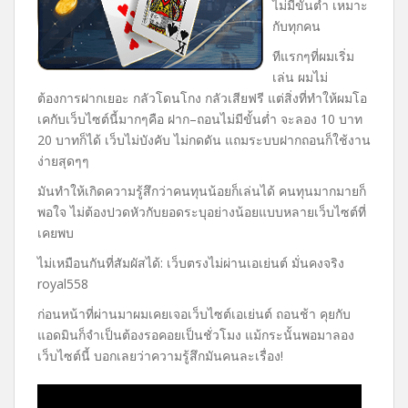
ไม่มีขั้นต่ำ เหมาะ
กับทุกคน
ทีแรกๆที่ผมเริ่ม
เล่น ผมไม่
ต้องการฝากเยอะ กลัวโดนโกง กลัวเสียฟรี แต่สิ่งที่ทำให้ผมโอ
เคกับเว็บไซต์นี้มากๆคือ ฝาก–ถอนไม่มีขั้นต่ำ จะลอง 10 บาท
20 บาทก็ได้ เว็บไม่บังคับ ไม่กดดัน แถมระบบฝากถอนก็ใช้งาน
ง่ายสุดๆๆ
มันทำให้เกิดความรู้สึกว่าคนทุนน้อยก็เล่นได้ คนทุนมากมายก็
พอใจ ไม่ต้องปวดหัวกับยอดระบุอย่างน้อยแบบหลายเว็บไซต์ที่
เคยพบ
ไม่เหมือนกันที่สัมผัสได้: เว็บตรงไม่ผ่านเอเย่นต์ มั่นคงจริง
royal558
ก่อนหน้าที่ผ่านมาผมเคยเจอเว็บไซต์เอเย่นต์ ถอนช้า คุยกับ
แอดมินก็จำเป็นต้องรอคอยเป็นชั่วโมง แม้กระนั้นพอมาลอง
เว็บไซต์นี้ บอกเลยว่าความรู้สึกมันคนละเรื่อง!