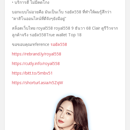
• บริการดี ไม่มีคดโกง
บอกแบบไม่อวยคือ มันเป็นเว็บ รอยัล558 ที่ทำให้ผมรู้สึกว่า
“คาสิโนออนไลน์ที่ดีจังๆยังมีอยู่”
สล็อตเว็บไทย royal558 royal558 9 ธันวา 68 Clair ดูรีวิวจาก
ลูกค้าจริง รอยัล558True wallet Top 18
ขอขอบคุณreference
รอยัล558
https://rebrand.ly/royal558
https://cutly.info/royal558
https://bitt.to/5mbv51
https://shorturl.asia/n5ZqW