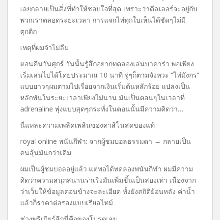
เลยกลายเป็นสิ่งที่ทำให้ชอบใจที่สุด เพราะว่าดีลเลอร์จะอยู่กับ
พวกเราตลอดระยะเวลา การแจกไพ่ทุกใบเห็นได้ชัดๆไม่มี
ตุกติก
เหตุที่ผมจำไม่ลืม
ตอนคืนวันศุกร์ วันนั้นรู้สึกอยากทดลองเล่นบาคาร่า พอเพียง
เริ่มเล่นไปได้โดยประมาณ 10 นาที จู่ๆก็ตามจังหวะ “ไพ่มังกร”
แบบยาวๆผมตามไปเรื่อยจากเงินเริ่มต้นหลักร้อย แปลงเป็น
หลักพันในระยะเวลาเพียงไม่นาน มันเป็นตอนๆในเวลาที่
adrenaline พุ่งแบบสุดๆกระทั่งในตอนนั้นมีความคิดว่า…
นี่แหละความเพลิดเพลินของคาสิโนสดของแท้
royal online พนันกีฬา: จากผู้ชมบอลธรรมดา → กลายเป็น
คนลุ้นมันกว่าเดิม
ผมเป็นผู้ชมบอลอยู่แล้ว แต่พอได้ทดลองพนันกีฬา ผมมีความ
คิดว่าความสนุกสนานร่าเริงมันเพิ่มขึ้นเป็นสองเท่า เนื่องจาก
ว่าเว็บให้ข้อมูลค่อนข้างจะละเอียด ทั้งยังสถิติย้อนหลัง ค่าน้ำ
แล้วก็ราคาต่อรองแบบเรียลไทม์
ช่วงพรีเมียร์ลีกนี่คือของโปรดเลย