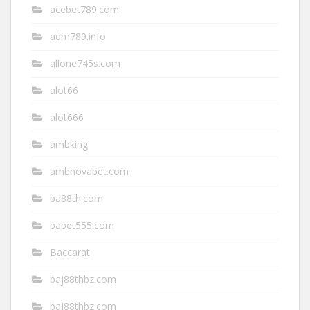
acebet789.com
adm789.info
allone745s.com
alot66
alot666
ambking
ambnovabet.com
ba88th.com
babet555.com
Baccarat
baj88thbz.com
baj88thbz.com