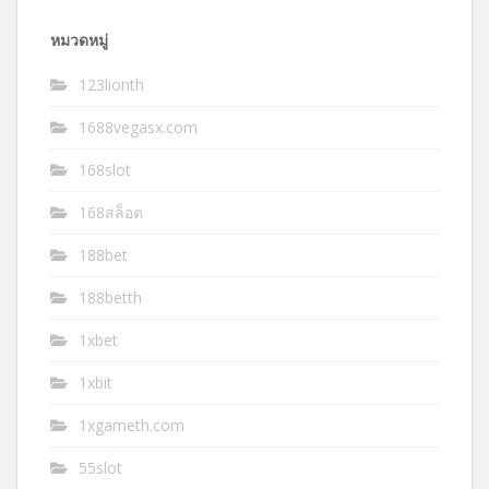
หมวดหมู่
123lionth
1688vegasx.com
168slot
168สล็อต
188bet
188betth
1xbet
1xbit
1xgameth.com
55slot