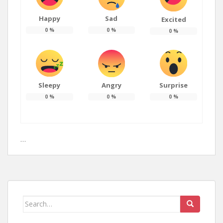
Happy
Sad
Excited
0
%
0
%
0
%
Sleepy
Angry
Surprise
0
%
0
%
0
%
…
Search
for: