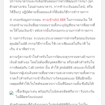
ปรารถนาฝากและก็เลือกขั้นตอนการฝากที่คุณปรารถนา (ยก
ตัวอย่างเช่น โอนผ่านธนาคาร, การชำระเงินออนไลน์, หรือ
วิธีอื่นๆ) ปฏิบัติตามขั้นตอนแล้วก็ยืนยันวิธีการทำรายการ
4. กรอกข้อมูลการถอน:
ทางเข้าslot 888
ในการถอนเงิน ให้
กรอกจำนวนเงินที่อยากถอนรวมทั้งระบุบัญชีธนาคารที่อยากที่
จะให้โอนเงินเข้า หลังจากนั้นรับรองกระบวนการทำรายการ
5. รอการรับรอง: ระบบจะประมวลผลการฝากหรือถอนเงินของ
คุณอัตโนมัติ กรรมวิธีการนี้จะใช้เวลาเพียงแต่ไม่กี่นาที ไม่
เกิน 4 นาทีคร่าวๆ
ความรู้ความเข้าใจสำหรับในการจัดแจงธุรกรรมทางด้านการ
เงินด้วยตัวเอง โดยไม่ต้องพึ่งบุคคลที่สาม หรือรอคิวสำหรับใน
การติดต่อกับ Call center นั้น ทำให้ jinda888 เด่นและก็เป็นที่
นิยมจากผู้เล่นล้นหลามที่อยากความสะดวกสบายรวมทั้งความ
รวดเร็วสำหรับการเข้าถึงเงินรางวัลของตนเอง นี่คืออีกหนึ่ง
เหตุผลที่ทำให้เว็บไซต์ของพวกเราเป็นที่นิยมรวมทั้งเชื่อถือได้!
เชื้อเชิญมาเล่น พร้อมรับโบนัสเครดิตฟรีมาก ! รับประกัน
ไม่มีผิดหวังแน่นอน!
สำหรับทุกคนที่กำลังมองหาเว็บJinda888ที่มั่นอาจ ไม่เป็น