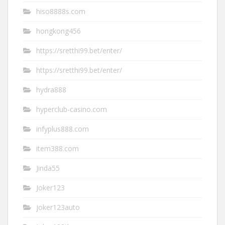
hiso8888s.com
hongkong456
https://sretthi99.bet/enter/
https://sretthi99.bet/enter/
hydra888
hyperclub-casino.com
infyplus888.com
item388.com
Jinda55
Joker123
joker123auto