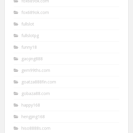
fox689ok.com
fox689ok.com
fullslot
fullslotpg
funny18
gaojing888
gem99ths.com
goatza888fin.com
gobaza88.com
happy168
hengjing168
hiso8888s.com