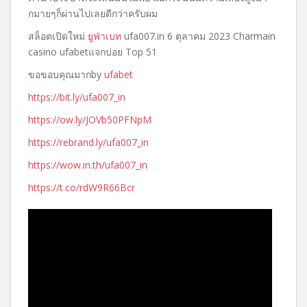
กมายๆก็ผ่านไปเลยดีกว่าครับผม
สล็อตเปิดใหม่
ยูฟ่าเบท
ufa007.in 6 ตุลาคม 2023 Charmain
casino ufabetแจกบ่อย Top 51
ขอขอบคุณมากby
ufabet
https://bit.ly/ufa007_in
https://ow.ly/JOVb50PFNpM
https://rebrand.ly/ufa007_in
https://wow.in.th/ufa007_in
https://t.co/rdW9R66Bcr