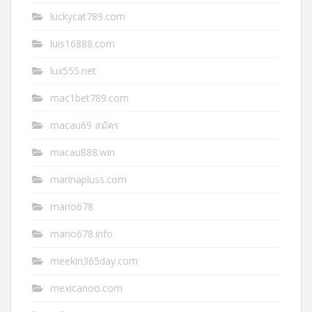
luckycat789.com
luis16888.com
lux555.net
mac1bet789.com
macau69 สมัคร
macau888.win
marinapluss.com
mario678
mario678.info
meekin365day.com
mexicanoo.com