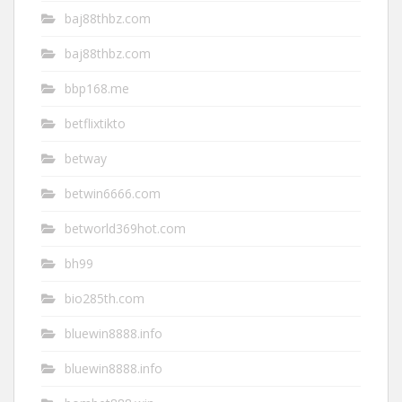
baj88thbz.com
baj88thbz.com
bbp168.me
betflixtikto
betway
betwin6666.com
betworld369hot.com
bh99
bio285th.com
bluewin8888.info
bluewin8888.info