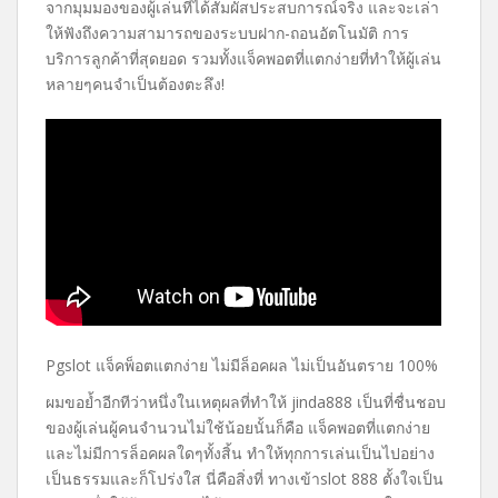
จากมุมมองของผู้เล่นที่ได้สัมผัสประสบการณ์จริง และจะเล่า
ให้ฟังถึงความสามารถของระบบฝาก-ถอนอัตโนมัติ การ
บริการลูกค้าที่สุดยอด รวมทั้งแจ็คพอตที่แตกง่ายที่ทำให้ผู้เล่น
หลายๆคนจำเป็นต้องตะลึง!
Pgslot แจ็คพ็อตแตกง่าย ไม่มีล็อคผล ไม่เป็นอันตราย 100%
ผมขอย้ำอีกทีว่าหนึ่งในเหตุผลที่ทำให้ jinda888 เป็นที่ชื่นชอบ
ของผู้เล่นผู้คนจำนวนไม่ใช้น้อยนั้นก็คือ แจ็คพอตที่แตกง่าย
และไม่มีการล็อคผลใดๆทั้งสิ้น ทำให้ทุกการเล่นเป็นไปอย่าง
เป็นธรรมและก็โปร่งใส นี่คือสิ่งที่ ทางเข้าslot 888 ตั้งใจเป็น