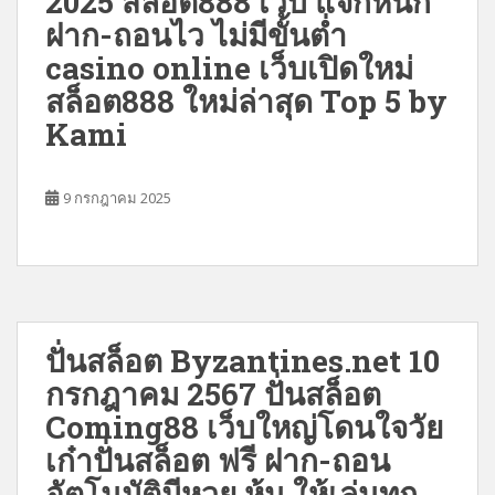
2025 สล็อต888 เว็บ แจกหนัก
ฝาก-ถอนไว ไม่มีขั้นต่ำ
casino online เว็บเปิดใหม่
สล็อต888 ใหม่ล่าสุด Top 5 by
Kami
9 กรกฎาคม 2025
ปั่นสล็อต Byzantines.net 10
กรกฎาคม 2567 ปั่นสล็อต
Coming88 เว็บใหญ่โดนใจวัย
เก๋าปั่นสล็อต ฟรี ฝาก-ถอน
อัตโนมัติมีหวย หุ้น ให้เล่นทุก