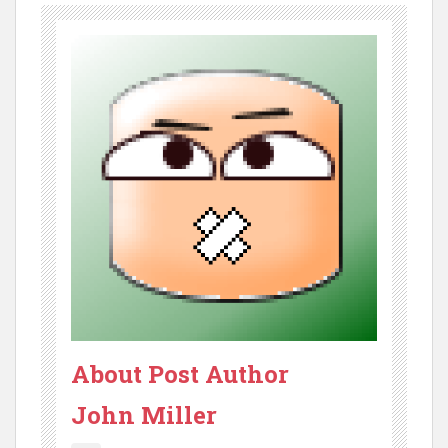
About Post Author
John Miller