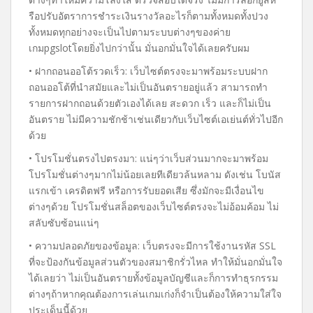
รือปรับอัตราการชำระเงินรางวัลอะไรก็ตามทั้งหมดทั้งปวง
ทั้งหมดทุกอย่างจะเป็นไปตามระบบต่างๆของค่าย
เกมpgslotโดยยิ่งไปกว่านั้น มั่นอกมั่นใจได้เลยครับผม
• ฝากถอนออโต้รวดเร็ว: เว็บไซต์ตรงจะมาพร้อมระบบฝาก
ถอนออโต้ที่นำสมัยและไม่เป็นอันตรายอยู่แล้ว สามารถทำ
รายการฝากถอนด้วยตัวเองได้เลย สะดวก เร็ว และก็ไม่เป็น
อันตราย ไม่มีความชักช้าเช่นเดียวกับเว็บไซต์เอเย่นต์ทั่วไปอีก
ด้วย
• โปรโมชั่นตรงไปตรงมา: แน่ๆว่าเว็บส่วนมากจะมาพร้อม
โปรโมชั่นต่างๆมากไม่น้อยเลยทีเดียวล้นหลาม ดังเช่น โบนัส
แรกเข้า เครดิตฟรี หรือการรับยอดเสีย ซึ่งมักจะมีเงื่อนไข
ต่างๆด้วย โปรโมชั่นสล็อตของเว็บไซต์ตรงจะไม่อ้อมค้อม ไม่
สลับซับซ้อนแน่ๆ
• ความปลอดภัยของข้อมูล: เว็บตรงจะมีการใช้งานรหัส SSL
ที่จะป้องกันข้อมูลส่วนตัวของสมาชิกรั่วไหล ทำให้มั่นอกมั่นใจ
ได้เลยว่า ไม่เป็นอันตรายทั้งข้อมูลบัญชีและก็การทำธุรกรรม
ต่างๆถ้าหากคุณต้องการเล่นเกมเก่งก็จำเป็นต้องให้ความใส่ใจ
ประเด็นนี้ด้วย