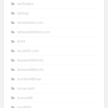
betflixtikto
betway
betwin6666.com
betworld369hot.com
bh99
bio285th.com
bluewin8888.info
bluewin8888.info
bombet888.win
bonanza99
bonus888
brazil999