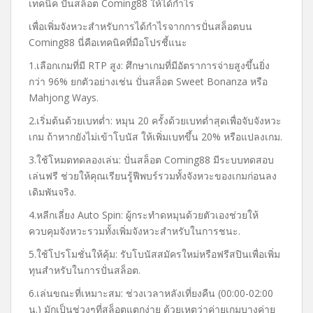
เทคนิค ปั่นสล็อต Coming88 ให้ได้กำไร
เพื่อเพิ่มจังหวะสำหรับการได้กำไรจากการปั่นสล็อตบน
Coming88 นี่คือเทคนิคที่มือโปรชี้แนะ
1.เลือกเกมที่มี RTP สูง: ศึกษาเกมที่มีอัตราการจ่ายสูงขึ้นยิ่ง
กว่า 96% ยกตัวอย่างเช่น ปั่นสล็อต Sweet Bonanza หรือ
Mahjong Ways.
2.เริ่มต้นด้วยเบทต่ำ: หมุน 20 ครั้งด้วยเบทต่ำสุดเพื่อจับจังหวะ
เกม ถ้าหากยังไม่เข้าโบนัส ให้เพิ่มเบทขึ้น 20% หรือแปลงเกม.
3.ใช้โหมดทดลองเล่น: ปั่นสล็อต Coming88 มีระบบทดสอบ
เล่นฟรี ช่วยให้คุณเรียนรู้ฟีพบร์รวมทั้งจังหวะของเกมก่อนลง
เดิมพันจริง.
4.หลีกเลี่ยง Auto Spin: ผู้กระทำดหมุนด้วยตัวเองช่วยให้
ควบคุมจังหวะรวมทั้งเพิ่มจังหวะสำหรับในการชนะ.
5.ใช้โปรโมชั่นให้คุ้ม: รับโบนัสสมัครใหม่หรือฟรีสปินเพื่อเพิ่ม
ทุนสำหรับในการปั่นสล็อต.
6.เล่นขณะที่เหมาะสม: ช่วงเวลาหลังเที่ยงคืน (00:00-02:00
น.) มักเป็นช่วงๆที่สล็อตแตกง่าย ด้วยเหตุว่าค่ายเกมบางค่าย