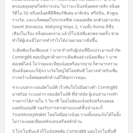
ครอบคลุมทุกสไตล์การเล่น ไม่ว่าจะเป็นสล็อตคลาสสิก สล็อต
วิดีโอ 3D หรือสล็อตที่มีฟีพบร์พิเศษ อาทิเช่น ฟรีสปิน, ตัวคูณ
รางวัล, และแจ็คพอตโปรเกรสซีฟ เกมยอดฮิต ยกตัวอย่างเช่น
Sweet Bonanza, Mahjong Ways 2, รวมทั้ง Roma มีชื่อ
เสียงในเรื่อง สล็อตแตกง่าย แล้วก็โบนัสที่แตกหลายครั้ง ช่วย
ทำให้ผู้เล่นมีโอกาสทำกำไรได้ง่ายดายมากยิ่งขึ้น.
3.เดิมพันเริ่มเพียงแต่ 1 บาท สำหรับผู้เล่นที่มีงบประมาณจำกัด
Coming88 ตอบปัญหาด้วยการเดิมพันอย่างน้อยเพียง 1 บาท
ต่อเพย์ไลน์ ไม่ว่าคุณจะมีทุนน้อยหรือมากมาย ก็สามารถร่วม
ปั่นสล็อตและก็ลุ้นรางวัลใหญ่ได้โดยทันที โอกาสสำหรับเพื่อ
การคว้าแจ็คพอตหลักล้านมีให้ทุกการหมุน.
4.ระบบฝาก-ถอนอัตโนมัติ เร็วทันใจไม่มีอย่างต่ำ Coming88
มาพร้อม ระบบฝาก-ถอนอัตโนมัติ ที่นำสมัย ผู้เล่นสามารถทำ
รายการได้ภายใน 5 วินาที โดยไม่ต้องแจ้งสลิปหรือรอคอย
แอดมินอนุมัติ รองรับการฝากผ่านแบงค์ชั้นนำและก็
TrueMoneyWallet โดยไม่มีอย่างน้อย รวมทั้งถอนเงินได้ไม่ยั้ง
ไม่ว่าจะยอดเยี่ยมหลักแสนหรือหลักล้าน.
5.โปรโมชั่นแล้วก็โบนัสสุดคุ้ม Coming88 มอบโปรโมชั่นที่