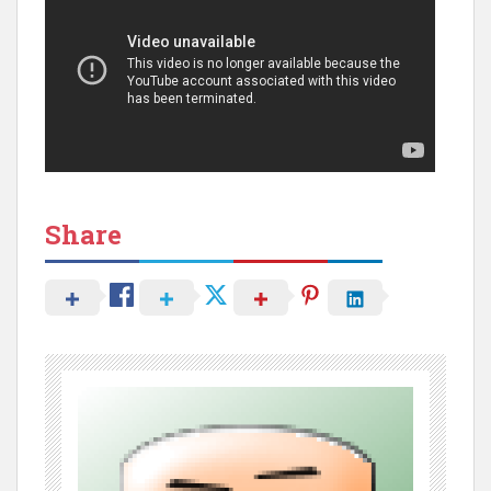
Share