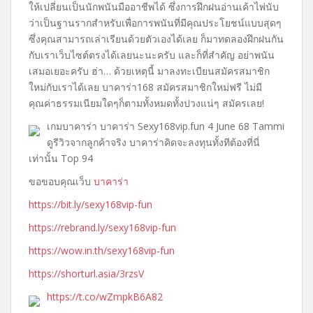
ให้เปลี่ยนเป็นนักพนันมืออาชีพได้ ซึ่งการฝึกฝนอ่านเค้าไพ่นับ
ว่าเป็นฐานรากสำหรับเพื่อการพนันที่มีคุณประโยชน์แบบสุดๆ
ซึ่งคุณสามารถเล่าเรียนด้วยตัวเองได้เลย ก็มาทดลองฝึกฝนกัน
กับเราเว็บไซต์ตรงได้เลยนะนะครับ และก็ที่สำคัญ อย่าพนัน
เสมอเยอะครับ ฮ่า… ด้วยเหตุนี้ มาลงทะเบียนสมัครสมาชิก
ใหม่กับเราได้เลย บาคาร่า168 สมัครสมาชิกใหม่ฟรี ไม่มี
คุณค่าธรรมเนียมใดๆก็ตามทั้งหมดทั้งปวงแน่ๆ สมัครเลย!
เกมบาคาร่า บาคาร่า Sexy168vip.fun 4 June 68 Tammi
ดูรีวิวจากลูกค้าจริง บาคาร่าคิดจะลงทุนทั้งทีต้องที่นี่
เท่านั้น Top 94
ขอขอบคุณเว็บ
บาคาร่า
https://bit.ly/sexy168vip-fun
https://rebrand.ly/sexy168vip-fun
https://wow.in.th/sexy168vip-fun
https://shorturl.asia/3rzsV
https://t.co/wZmpkB6A82