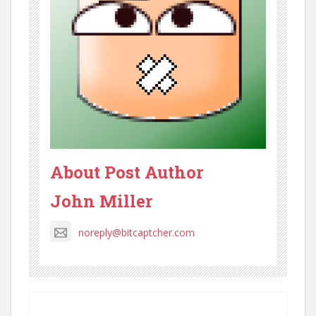
About Post Author
John Miller
noreply@bitcaptcher.com