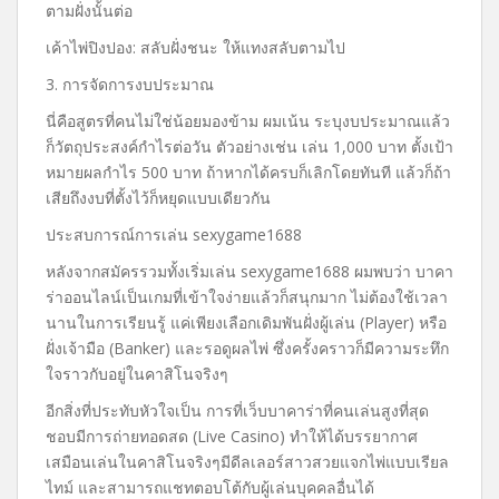
ตามฝั่งนั้นต่อ
เค้าไพ่ปิงปอง: สลับฝั่งชนะ ให้แทงสลับตามไป
3. การจัดการงบประมาณ
นี่คือสูตรที่คนไม่ใช่น้อยมองข้าม ผมเน้น ระบุงบประมาณแล้ว
ก็วัตถุประสงค์กำไรต่อวัน ตัวอย่างเช่น เล่น 1,000 บาท ตั้งเป้า
หมายผลกำไร 500 บาท ถ้าหากได้ครบก็เลิกโดยทันที แล้วก็ถ้า
เสียถึงงบที่ตั้งไว้ก็หยุดแบบเดียวกัน
ประสบการณ์การเล่น sexygame1688
หลังจากสมัครรวมทั้งเริ่มเล่น sexygame1688 ผมพบว่า บาคา
ร่าออนไลน์เป็นเกมที่เข้าใจง่ายแล้วก็สนุกมาก ไม่ต้องใช้เวลา
นานในการเรียนรู้ แค่เพียงเลือกเดิมพันฝั่งผู้เล่น (Player) หรือ
ฝั่งเจ้ามือ (Banker) และรอดูผลไพ่ ซึ่งครั้งคราวก็มีความระทึก
ใจราวกับอยู่ในคาสิโนจริงๆ
อีกสิ่งที่ประทับหัวใจเป็น การที่เว็บบาคาร่าที่คนเล่นสูงที่สุด
ชอบมีการถ่ายทอดสด (Live Casino) ทำให้ได้บรรยากาศ
เสมือนเล่นในคาสิโนจริงๆมีดีลเลอร์สาวสวยแจกไพ่แบบเรียล
ไทม์ และสามารถแชทตอบโต้กับผู้เล่นบุคคลอื่นได้