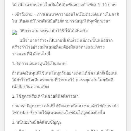
ได้ เนื่องจากหลายเว็บเปิดให้เดิมพันอย่างต่ำเพียง 5–10 บาท
• เข้าถึงง่าย – การเล่นบาคาร่าออนไลน์ไม่ต้องเดินทางไปคาสิ
โน เพียงแต่มีโทรศัพท์มือถือก็สามารถสนุกได้ทุกที่ทุกเวลา
วิธีการเล่น sexyauto168 ให้ได้เงินจริง
แม้ว่าบาคาร่าจะเป็นเกมที่เล่นง่าย แม้กระนั้นแม้อยาก
สร้างกำไรอย่างสม่ำเสมอก็จะต้องมีแนวทางและก็การ
วางแผนที่ดี ดังต่อไปนี้
1. จัดการเงินลงทุนให้เป็นระบบ
กำหนดเงินทุนที่ใช้เล่นในทุกวันอย่างเห็นได้ชัด แล้วก็เมื่อเล่น
ได้กำไรหรือเสียครบตามที่กำหนดไว้ ควรหยุดเล่นโดยทันที
เพื่อป้องกันความเสี่ยง
2. ใช้สูตรหรือเค้าไพ่ช่วยพินิจพิจารณา
บาคาร่ามีสูตรการเล่นที่ได้รับความนิยม เช่น เค้าไพ่มังกร เค้า
ไพ่ปิงปอง ซึ่งช่วยให้ผู้เล่นตกลงใจพนันได้ถูกต้องยิ่งขึ้น
3. พนันอย่างมีสติสัมปชัญญะ