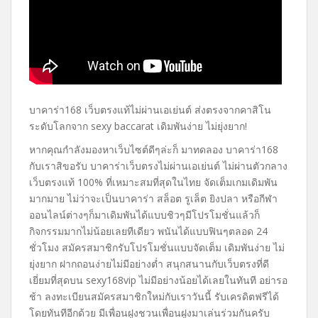
บาคาร่า168 เว็บตรงแท้ไม่ผ่านเอเย่นต์ ส่งตรงจากคาสิโน
ระดับโลกจาก sexy baccarat เดิมพันง่าย ไม่ยุ่งยาก!
หากคุณกำลังมองหาเว็บไซต์ดีๆล่ะก็ มาทดลอง บาคาร่า168
กับเราสิขอรับ บาคาร่าเว็บตรงไม่ผ่านเอเย่นต์ ไม่ผ่านตัวกลาง
เว็บตรงแท้ 100% ที่เหมาะสมที่สุดในไทย จัดเต็มเกมเดิมพัน
มากมาย ไม่ว่าจะเป็นบาคาร่า สล็อต รูเล็ต ยิงปลา หรือกีฬา
ออนไลน์ต่างๆก็มาเดิมพันได้แบบชิวๆมีโปรโมชั่นแล้วก็
กิจกรรมมากไม่น้อยเลยทีเดียว พนันได้แบบฟินๆตลอด 24
ชั่วโมง สมัครสมาชิกรับโปรโมชั่นแบบจัดเต็ม เดิมพันง่าย ไม่
ยุ่งยาก ฝากถอนง่ายไม่มีอย่างต่ำ สนุกสนานกับเว็บตรงที่ดี
เยี่ยมที่สุดบน sexy168vip ไม่มีอย่างน้อยได้เลยในทันที อย่ารอ
ช้า ลงทะเบียนสมัครสมาชิกใหม่กับเราวันนี้ รับเครดิตฟรีได้
โดยทันทีอีกด้วย มีเพื่อนฝูงชวนเพื่อนฝูงมาเล่นร่วมกันครับ