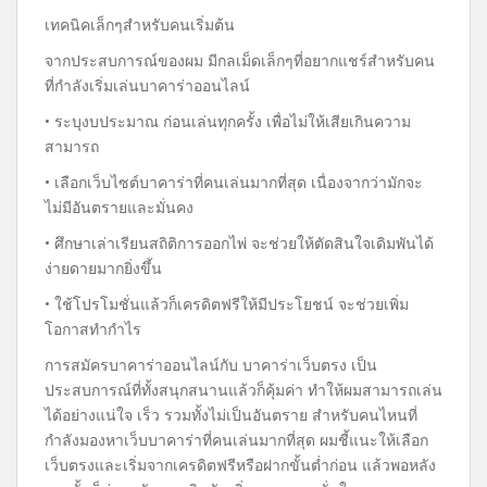
เทคนิคเล็กๆสำหรับคนเริ่มต้น
จากประสบการณ์ของผม มีกลเม็ดเล็กๆที่อยากแชร์สำหรับคน
ที่กำลังเริ่มเล่นบาคาร่าออนไลน์
• ระบุงบประมาณ ก่อนเล่นทุกครั้ง เพื่อไม่ให้เสียเกินความ
สามารถ
• เลือกเว็บไซต์บาคาร่าที่คนเล่นมากที่สุด เนื่องจากว่ามักจะ
ไม่มีอันตรายและมั่นคง
• ศึกษาเล่าเรียนสถิติการออกไพ่ จะช่วยให้ตัดสินใจเดิมพันได้
ง่ายดายมากยิ่งขึ้น
• ใช้โปรโมชั่นแล้วก็เครดิตฟรีให้มีประโยชน์ จะช่วยเพิ่ม
โอกาสทำกำไร
การสมัครบาคาร่าออนไลน์กับ บาคาร่าเว็บตรง เป็น
ประสบการณ์ที่ทั้งสนุกสนานแล้วก็คุ้มค่า ทำให้ผมสามารถเล่น
ได้อย่างแน่ใจ เร็ว รวมทั้งไม่เป็นอันตราย สำหรับคนไหนที่
กำลังมองหาเว็บบาคาร่าที่คนเล่นมากที่สุด ผมชี้แนะให้เลือก
เว็บตรงและเริ่มจากเครดิตฟรีหรือฝากขั้นต่ำก่อน แล้วพอหลัง