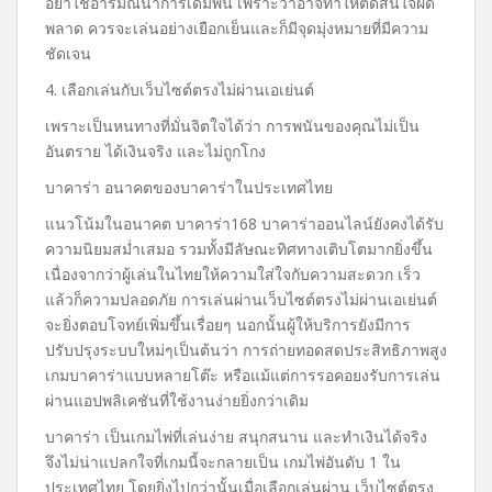
อย่าใช้อารมณ์นำการเดิมพัน เพราะว่าอาจทำให้ตัดสินใจผิด
พลาด ควรจะเล่นอย่างเยือกเย็นและก็มีจุดมุ่งหมายที่มีความ
ชัดเจน
4. เลือกเล่นกับเว็บไซต์ตรงไม่ผ่านเอเย่นต์
เพราะเป็นหนทางที่มั่นจิตใจได้ว่า การพนันของคุณไม่เป็น
อันตราย ได้เงินจริง และไม่ถูกโกง
บาคาร่า อนาคตของบาคาร่าในประเทศไทย
แนวโน้มในอนาคต บาคาร่า168 บาคาร่าออนไลน์ยังคงได้รับ
ความนิยมสม่ำเสมอ รวมทั้งมีลัษณะทิศทางเติบโตมากยิ่งขึ้น
เนื่องจากว่าผู้เล่นในไทยให้ความใส่ใจกับความสะดวก เร็ว
แล้วก็ความปลอดภัย การเล่นผ่านเว็บไซต์ตรงไม่ผ่านเอเย่นต์
จะยิ่งตอบโจทย์เพิ่มขึ้นเรื่อยๆ นอกนั้นผู้ให้บริการยังมีการ
ปรับปรุงระบบใหม่ๆเป็นต้นว่า การถ่ายทอดสดประสิทธิภาพสูง
เกมบาคาร่าแบบหลายโต๊ะ หรือแม้แต่การรอคอยงรับการเล่น
ผ่านแอปพลิเคชันที่ใช้งานง่ายยิ่งกว่าเดิม
บาคาร่า เป็นเกมไพ่ที่เล่นง่าย สนุกสนาน และทำเงินได้จริง
จึงไม่น่าแปลกใจที่เกมนี้จะกลายเป็น เกมไพ่อันดับ 1 ใน
ประเทศไทย โดยยิ่งไปกว่านั้นเมื่อเลือกเล่นผ่าน เว็บไซต์ตรง