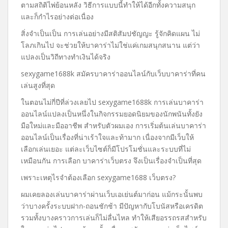
ตามสถิติไพ่ย้อนหลัง วิธีการแบบนี้ทำให้ได้อีกทั้งความสนุก
และก็กำไรอย่างต่อเนื่อง
สิ่งจำเป็นเป็น การเล่นอย่างมีสติสัมปชัญญะ รู้จักคิดแผน ไม่
โลภเกินไป จะช่วยให้บาคาร่าไม่ใช่แค่เกมสนุกสนาน แต่ว่า
แปลงเป็นวิถีทางทำเงินได้จริง
sexygame1688k สมัครบาคาร่าออนไลน์กับเว็บบาคาร่าที่คน
เล่นสูงที่สุด
ในตอนไม่กี่ปีที่ล่วงเลยไป sexygame1688k การเล่นบาคาร่า
ออนไลน์แปลงเป็นหนึ่งในกิจกรรมยอดนิยมของนักพนันทั้งยัง
มือใหม่และมืออาชีพ สำหรับตัวผมเอง การเริ่มต้นเล่นบาคาร่า
ออนไลน์เป็นเรื่องที่น่าเร้าใจและท้ามาก เนื่องจากมีเว็บให้
เลือกเล่นเยอะ แต่ละเว็บไซต์ก็มีโปรโมชั่นและระบบที่ไม่
เหมือนกัน การเลือก บาคาร่าเว็บตรง จึงเป็นเรื่องจำเป็นที่สุด
เพราะเหตุไรจำต้องเลือก sexygame1688 เว็บตรง?
ผมเคยลองเล่นบาคาร่าผ่านเว็บเอเย่นต์มาก่อน แม้กระนั้นพบ
ว่าบางครั้งระบบฝาก-ถอนชักช้า มีปัญหากับโบนัสหรือเครดิต
รวมทั้งบางคราวการเล่นก็ไม่ลื่นไหล ทำให้เสียอรรถรสสำหรับ