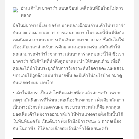
อ่านเค้าไพ่ บาคาร่า แบบเซียน! เคล็ดลับที่มือใหม่ไม่ควร
พลาด
มือใหม่มาทางนี้เลยขอรับ! มาทดลองฝึกฝนอ่านเค้าไพ่บาคาร่า
กันเถอะ ต้องอบกเลยว่า การเล่นบาคาร่าในขณะนี้นั้นมีทั้งยัง
เทคนิคและกระบวนการเดินเงินมากมายก่ายกอง ซึ่งมันไม่ใช่
เรื่องเสียเวลาสำหรับการศึกษาแน่นอนนะครับ แม้มันทำให้
คุณสามารถทำกำไรจากการเล่นบาคาร่าสดขณะนี้ได้ ซึ่งเรา
บาคาร่า ก็มีเค้าไพ่ที่น่าดึงดูดมาแนะนำให้กับคุณด้วย เพื่อที่
คุณจะได้นำไปประยุกต์กับการวิเคราะห์หรือคาดคะเนผลสรุป
ของเกมได้ถูกต้องแม่นยำมากขึ้น จะมีเค้าไพ่อะไรบ้าง ก็มาดู
กันเลยครับผม เลทโก!
• เค้าไพ่มังกร: เป็นเค้าไพ่ที่มองง่ายที่สุดแล้วล่ะขอรับ เพราะ
เหตุว่ามันคือการที่ไพ่ชนะต่อเนื่องกันหลายตา ฝั่งเดียวกันยาว
เป็นหางมังกรนั่นเองครับผม กระบวนการพนันก็คือ หากคุณ
มองเห็นเค้าไพ่มังกรออกมาล่ะก็ ให้ท่านแทงตามฝั่งเดิมนั้นได้
ในทันทีนะครับ เป็นต้นว่า ฝั่งเจ้ามือมีการชนะ 5 ตาต่อเนื่อง
กัน ในตาที่ 6 ก็ให้ลองเลือกฝั่งเจ้ามือซ้ำได้เลยนะครับ