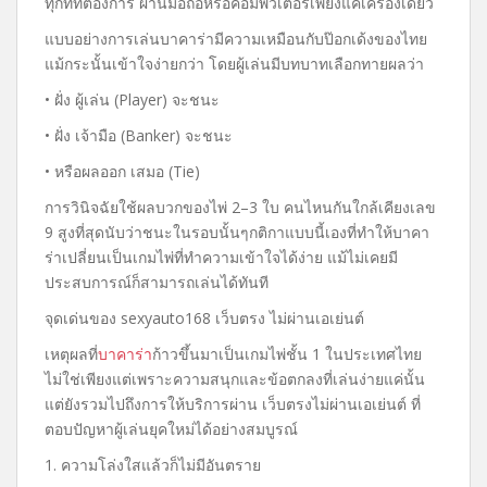
ทุกที่ที่ต้องการ ผ่านมือถือหรือคอมพิวเตอร์เพียงแค่เครื่องเดียว
แบบอย่างการเล่นบาคาร่ามีความเหมือนกับป๊อกเด้งของไทย
แม้กระนั้นเข้าใจง่ายกว่า โดยผู้เล่นมีบทบาทเลือกทายผลว่า
• ฝั่ง ผู้เล่น (Player) จะชนะ
• ฝั่ง เจ้ามือ (Banker) จะชนะ
• หรือผลออก เสมอ (Tie)
การวินิจฉัยใช้ผลบวกของไพ่ 2–3 ใบ คนไหนกันใกล้เคียงเลข
9 สูงที่สุดนับว่าชนะในรอบนั้นๆกติกาแบบนี้เองที่ทำให้บาคา
ร่าเปลี่ยนเป็นเกมไพ่ที่ทำความเข้าใจได้ง่าย แม้ไม่เคยมี
ประสบการณ์ก็สามารถเล่นได้ทันที
จุดเด่นของ sexyauto168 เว็บตรง ไม่ผ่านเอเย่นต์
เหตุผลที่
บาคาร่า
ก้าวขึ้นมาเป็นเกมไพ่ชั้น 1 ในประเทศไทย
ไม่ใช่เพียงแต่เพราะความสนุกและข้อตกลงที่เล่นง่ายแค่นั้น
แต่ยังรวมไปถึงการให้บริการผ่าน เว็บตรงไม่ผ่านเอเย่นต์ ที่
ตอบปัญหาผู้เล่นยุคใหม่ได้อย่างสมบูรณ์
1. ความโล่งใสแล้วก็ไม่มีอันตราย