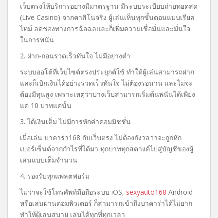
เว็บตรงให้บริการอย่างมีมาตรฐาน มีระบบระเบียบถ่ายทอดสด
(Live Casino) จากคาสิโนจริง ผู้เล่นเห็นทุกขั้นตอนแบบเรียล
ไทม์ ลดช่องทางการฉ้อฉลและก็เพิ่มความเชื่อมั่นและมั่นใจ
ในการพนัน
2. ฝาก-ถอนรวดเร็วทันใจ ไม่มีอย่างต่ำ
ระบบออโต้ที่เว็บไซต์ตรงประยุกต์ใช้ ทำให้ผู้เล่นสามารถฝาก
และก็เบิกเงินได้อย่างรวดเร็วทันใจ ไม่ต้องรอนาน และไม่จะ
ต้องมีทุนสูง เพราะเหตุว่าบางเว็บสามารถเริ่มต้นพนันได้เพียง
แค่ 10 บาทแค่นั้น
3. ได้เงินเต็ม ไม่มีการหักค่าคอมมิชชั่น
เมื่อเล่น บาคาร่า168 กับเว็บตรง ไม่ต้องกังวลว่าจะถูกหัก
เปอร์เซ็นต์จากกำไรที่ได้มา ทุกบาททุกสตางค์ไปสู่บัญชีของผู้
เล่นแบบเต็มจำนวน
4. รองรับทุกแพลตฟอร์ม
ไม่ว่าจะใช้โทรศัพท์มือถือระบบ iOS,
sexyauto168
Android
หรือเล่นผ่านคอมพิวเตอร์ ก็สามารถเข้าถึงบาคาร่าได้ไม่ยาก
ทำให้ผู้เล่นสบาย เล่นได้ทุกที่ทุกเวลา