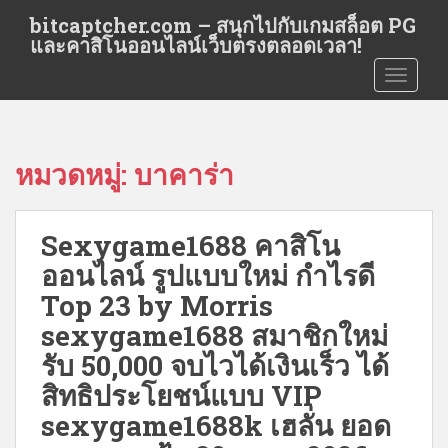
S
bitcaptcher.com – สนุกไปกับเกมสล็อต PG
k
และคาสิโนออนไลน์เว็บตรงตลอดเวลา!
i
TOGGLE
p
t
o
m
หมวดหมู่:
บาคาร่า
a
i
n
Sexygame1688 คาสิโน
c
o
ออนไลน์ รูปแบบใหม่ กำไรดี
n
Top 23 by Morris
t
sexygame1688 สมาชิกใหม่
e
n
รับ 50,000 จบไวได้เงินเร็ว ได้
t
สิทธิประโยชน์แบบ VIP
sexygame1688k เฮลั่น ยอด