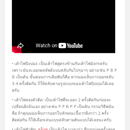
• เค้าไพ่ปิงปอง: เป็นเค้าไพ่คู่ตรงข้ามกับเค้าไพ่มังกรครับ
เพราะมันจะออกผลลัพธ์แบบสลับกันไปๆมาๆ อย่างเช่น P B P
B เป็นต้น ขั้นตอนการเดิมพันก็คือ หากมองเห็นการออกสลับ
3-4 ครั้งติดกัน ก็ให้สลับตามรูปแบบของเค้าไพ่ปิงปองได้เลย
ครับ
• เค้าไพ่สองตัวติด: เป็นเค้าไพ่ที่จะออก 2 ครั้งติดกันก่อนจะ
เปลี่ยนฝั่งนั่นเอง อย่างเช่น P P B P P เป็นต้น กรรมวิธีพนัน
คือ ถ้าคุณมองเห็นการออกในลักษณะนี้มากยิ่งกว่า 2 ครั้ง
ติดต่อกัน ก็ให้เลือกเล่นแบบสลับตามต้นแบบได้เลยนะครับ
• เค้าไพ่ตัวติด:
สล็อต
เป็นเค้าไพ่ บาคาร่า ที่ออกบ่อยครั้งสุดๆ