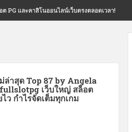
็อต PG และคาสิโนออนไลน์เว็บตรงตลอดเวลา!
หม่ล่าสุด Top 87 by Angela
fullslotpg เว็บใหญ่ สล็อต
วยไว กำไรจัดเต็มทุกเกม