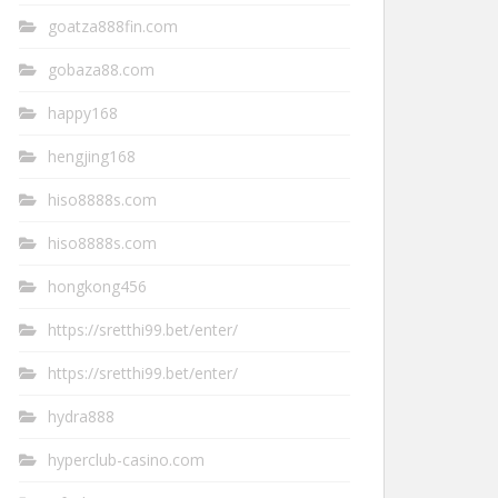
goatza888fin.com
gobaza88.com
happy168
hengjing168
hiso8888s.com
hiso8888s.com
hongkong456
https://sretthi99.bet/enter/
https://sretthi99.bet/enter/
hydra888
hyperclub-casino.com