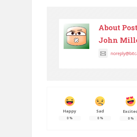
About Pos
John Mill
noreply@bitc
Happy
Sad
Excite
0
%
0
%
0
%