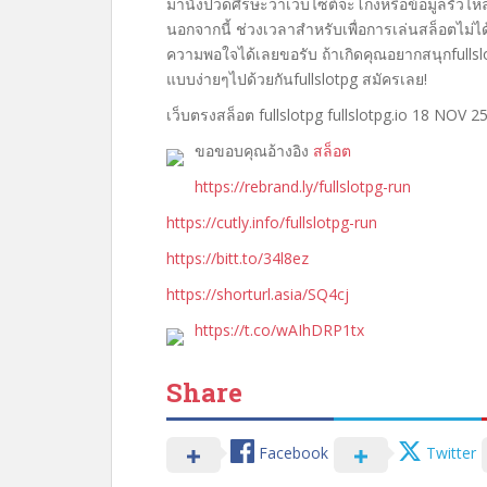
มานั่งปวดศีรษะว่าเว็บไซต์จะโกงหรือข้อมูลรั่ว
นอกจากนี้ ช่วงเวลาสำหรับเพื่อการเล่นสล็อตไม่
ความพอใจได้เลยขอรับ ถ้าเกิดคุณอยากสนุกfullslo
แบบง่ายๆไปด้วยกันfullslotpg สมัครเลย!
เว็บตรงสล็อต fullslotpg fullslotpg.io 18 NOV 
ขอขอบคุณอ้างอิง
สล็อต
https://rebrand.ly/fullslotpg-run
https://cutly.info/fullslotpg-run
https://bitt.to/34l8ez
https://shorturl.asia/SQ4cj
https://t.co/wAIhDRP1tx
Share
Facebook
Twitter