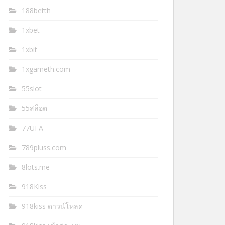
188betth
1xbet
1xbit
1xgameth.com
55slot
55สล็อต
77UFA
789pluss.com
8lots.me
918Kiss
918kiss ดาวน์โหลด