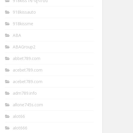
918kiss เข้าสู่ระบบ
918kissauto
918kissme
ABA
ABAGroup2
abbet789.com
acebet789.com
acebet789.com
adm789.info
allone745s.com
alot66
alot666