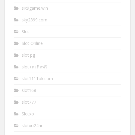
six9game.win
sky2899.com
Slot
Slot Online
slot pg
slot เครดิตฟรี
slot1111ok.com
slot168
slot777
Slotxo
slotxo24hr