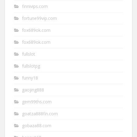
finnivips.com
fortune99vip.com
fox689ok.com
fox689ok.com
fullslot
fullslotpg
funny18
gaojing888
gem99ths.com
goatza888fin.com
gobaza88.com