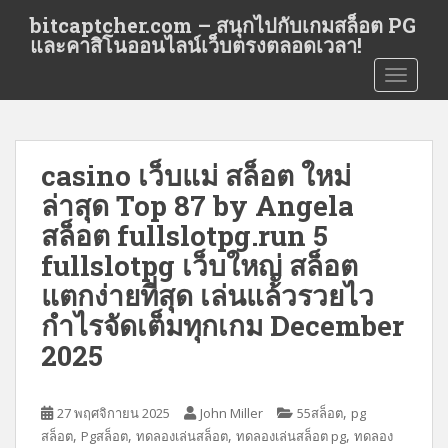
S
bitcaptcher.com – สนุกไปกับเกมสล็อต PG
k
และคาสิโนออนไลน์เว็บตรงตลอดเวลา!
i
TOGGLE
p
t
o
m
casino เว็บแม่ สล็อต ใหม่
a
i
ล่าสุด Top 87 by Angela
n
สล็อต fullslotpg.run 5
c
fullslotpg เว็บใหญ่ สล็อต
o
n
แตกง่ายที่สุด เล่นแล้วรวยไว
t
กำไรจัดเต็มทุกเกม December
e
2025
n
t
,
27 พฤศจิกายน 2025
John Miller
55สล็อต
pg
,
,
,
,
สล็อต
Pgสล็อต
ทดลองเล่นสล็อต
ทดลองเล่นสล็อต pg
ทดลอง