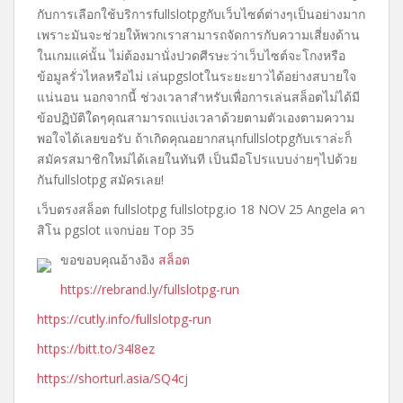
กับการเลือกใช้บริการfullslotpgกับเว็บไซต์ต่างๆเป็นอย่างมาก
เพราะมันจะช่วยให้พวกเราสามารถจัดการกับความเสี่ยงด้าน
ในเกมแค่นั้น ไม่ต้องมานั่งปวดศีรษะว่าเว็บไซต์จะโกงหรือ
ข้อมูลรั่วไหลหรือไม่ เล่นpgslotในระยะยาวได้อย่างสบายใจ
แน่นอน นอกจากนี้ ช่วงเวลาสำหรับเพื่อการเล่นสล็อตไม่ได้มี
ข้อปฏิบัติใดๆคุณสามารถแบ่งเวลาด้วยตามตัวเองตามความ
พอใจได้เลยขอรับ ถ้าเกิดคุณอยากสนุกfullslotpgกับเราล่ะก็
สมัครสมาชิกใหม่ได้เลยในทันที เป็นมือโปรแบบง่ายๆไปด้วย
กันfullslotpg สมัครเลย!
เว็บตรงสล็อต fullslotpg fullslotpg.io 18 NOV 25 Angela คา
สิโน pgslot แจกบ่อย Top 35
ขอขอบคุณอ้างอิง
สล็อต
https://rebrand.ly/fullslotpg-run
https://cutly.info/fullslotpg-run
https://bitt.to/34l8ez
https://shorturl.asia/SQ4cj