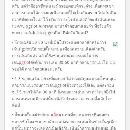
ครับ แต่ว่ามืออาชีพนั้นจะมีกรอบตอนที่กระจ่าง เพื่อพวกเขา
สามารถเล่นได้อย่างต่อเนื่องและก็ไม่เป็นอันตราย ไม่เล่นเกิน
กว่าที่ตั้งดวงใจเอาไว้ เรียกว่า อะไรทำแล้วดีก็จะทำนั่นแหละ
นะครับ pgslot จะพาคุณมาหาคำตอบกันเลยว่า ที่จริงแล้ว
พวกเขาเล่นfullslotpgกันกี่นาทีต่อวันกันแน่?
• โดยเฉลี่ย 30-60 นาที: มือโปรจะแบ่งเวลาสำหรับการ
เล่นPgslotเป็นรอบสั้นๆเสมอ เพื่อลดความเสี่ยงสำหรับ
การเล่นเกินตัว แล้วก็ยังช่วยควบคุมอารมณ์ในการ
เล่น
pgslot
อีกด้วย การเล่น 30-60 นาที ก็สามารถแบ่งได้ 2-3
รอบได้ ตามใจคุณเลยนะครับ
• 1-3 รอบต่อวัน: อย่างที่ผมบอก ไม่ว่าจะมีทุนมากแค่ไหน คุณ
สามารถแบ่งรอบการเล่นpgslotด้วยตัวเองได้เลย แต่ละรอบ
จะใช้เวลาไม่เกิน 30 นาที ยิ่งรอบการเล่นมากเท่าไหร่ก็ยิ่งไม่
ควรเล่นนานเพียงแค่นั้น เมื่อถึงกำหนดเวลารวมทั้งเลิกโดย
ทันที
• ย้ำเล่นสั้นแต่ว่าบ่อย:
สล็อต
แทนที่จะเล่นยาวๆติดต่อกัน
หลายชั่วโมง พวกเขามักจะแบ่งรอบการเล่นเป็นช่วงสั้นๆเพียง
แค่นั้น แต่ว่าจะเล่นทุกเมื่อเชื่อวัน เน้นย้ำความสม่ำเสมอ เพื่อ