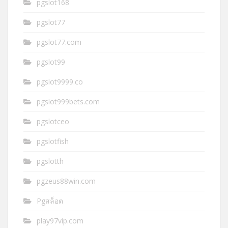
pgslot168
pgslot77
pgslot77.com
pgslot99
pgslot9999.co
pgslot999bets.com
pgslotceo
pgslotfish
pgslotth
pgzeus88win.com
Pgสล็อต
play97vip.com