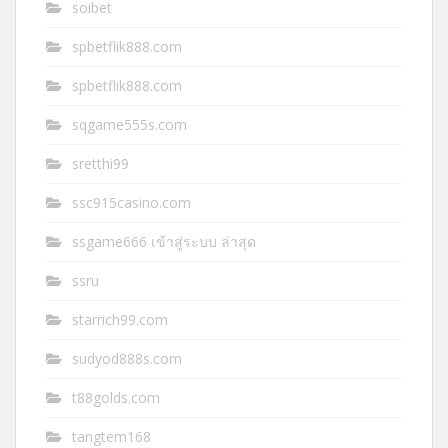
soibet
spbetflik888.com
spbetflik888.com
sqgame555s.com
sretthi99
ssc915casino.com
ssgame666 เข้าสู่ระบบ ล่าสุด
ssru
starrich99.com
sudyod888s.com
t88golds.com
tangtem168