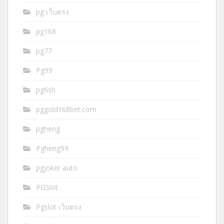
pg เว็บตรง
pg168
pg77
Pg99
pgfish
pggold168bet.com
pgheng
Pgheng99
pgjoker auto
PGSlot
Pgslot เว็บตรง