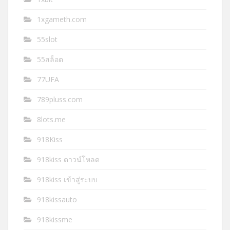
1xgameth.com
55slot
55สล็อต
77UFA
789pluss.com
8lots.me
918Kiss
918kiss ดาวน์โหลด
918kiss เข้าสู่ระบบ
918kissauto
918kissme