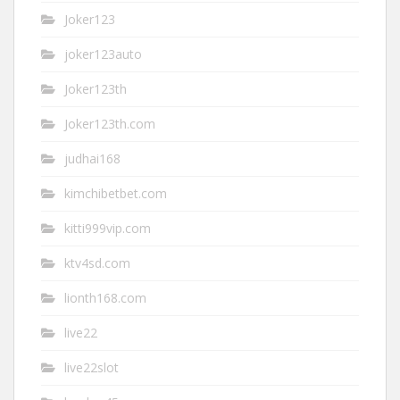
Joker123
joker123auto
Joker123th
Joker123th.com
judhai168
kimchibetbet.com
kitti999vip.com
ktv4sd.com
lionth168.com
live22
live22slot