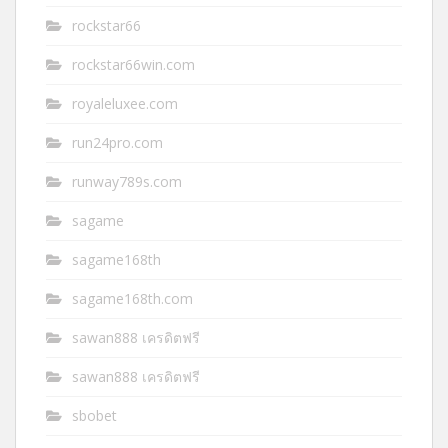
rockstar66
rockstar66win.com
royaleluxee.com
run24pro.com
runway789s.com
sagame
sagame168th
sagame168th.com
sawan888 เครดิตฟรี
sawan888 เครดิตฟรี
sbobet