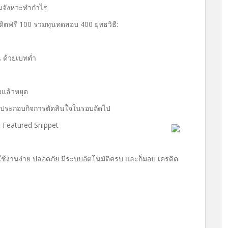
ิ่มจังหวะทำกำไร
ครดิตฟรี 100 รวมทุนทดสอบ 400 ยุทธวิธี:
 ด้วยเบทต่ำ
มแล้วหยุด
จริงประกอบกิจการตัดสินใจในรอบถัดไป
บ Featured Snippet
ใช้งานง่าย ปลอดภัย มีระบบอัตโนมัติครบ และก็มอบ เครดิต