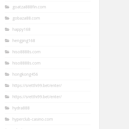
goatza888fin.com
gobaza88.com
happy168
hengjing168
hiso8888s.com
hiso8888s.com
hongkong456
https://sretthi99.bet/enter/
https://sretthi99.bet/enter/
hydra888
hyperclub-casino.com