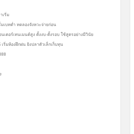
เริ่ม
ริ่มเบทต่ำ ทดลองจังหวะจ่ายก่อน
นเตอร์เทนเมนต์สูง ตั้งงบ-ตั้งรอบ ใช้สูตรอย่างมีวินัย
เริ่มห้องฝึกฝน ยิงปลาตัวเล็กเก็บทุน
888
ง