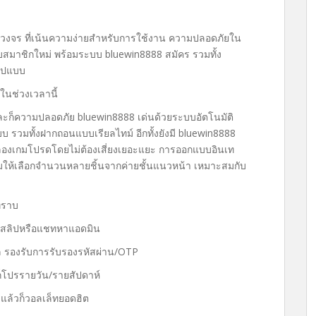
งจร ที่เน้นความง่ายสำหรับการใช้งาน ความปลอดภัยใน
มาชิกใหม่ พร้อมระบบ bluewin8888 สมัคร รวมทั้ง
รูปแบบ
าในช่วงเวลานี้
และก็ความปลอดภัย bluewin8888 เด่นด้วยระบบอัตโนมัติ
บบ รวมทั้งฝากถอนแบบเรียลไทม์ อีกทั้งยังมี bluewin8888
ม่ได้ลองเกมโปรดโดยไม่ต้องเสี่ยงเยอะแยะ การออกแบบอินเท
ีเกมให้เลือกจำนวนหลายชิ้นจากค่ายชั้นแนวหน้า เหมาะสมกับ
ทราบ
ส่งสลิปหรือแชทหาแอดมิน
ูล รองรับการรับรองรหัสผ่าน/OTP
ก็โปรรายวัน/รายสัปดาห์
แล้วก็วอลเล็ทยอดฮิต