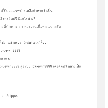
้วก็ติดต่อแชทช่วยเหลือถ้าหากจำเป็น
8 เครดิตฟรี มีอะไรบ้าง?
เกมที่ร่วมรายการ ควรอ่านเนื้อหาก่อนกดรับ
งใช้งานผ่านเบราว์เซอร์เดสก์ท็อป
บ bluewin8888
อหน้าแรก
 bluewin8888 สู่ระบบ, bluewin8888 เครดิตฟรี อย่างเป็น
ured Snippet