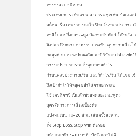
ตารางสรุปชนิดเกม
ประเภทเกม ระดับความสามารถ จุดเด่น ข้อแนะนำ
สล็อต เริ่ม เล่นง่าย รอบไว ฟีพบร์นานาประการ เ
คาสิโนสด กึ่งกลาง–สูง มีความสัมพันธ์ โต๊ะจริง เอ
ยิงปลา กึ่งกลาง ภาพงาม แอคชัน คุมความเสี่ยงได้ 
กลยุทธ์เล่นอย่างปลอดภัยและมีวินัยบน bluewin8
วางงบประมาณรวมทั้งจุดหมายกำไร
กำหนดงบประมาณ/วัน และก็กำไร/วัน ให้แจ่มแจ้
ถึงเป้ากำไรให้หยุด อย่าไล่ตามอารมณ์
ใช้ เครดิตฟรี เป็นตัวช่วยทดลองเกม/สูตร
สูตรจัดการการเสี่ยงเบื้องต้น
แบ่งทุนเป็น 10–20 ส่วน เล่นครั้งละส่วน
ตั้ง Stop Loss/Stop Win ต่อรอบ
สลับเกม/พัก 5–10 นาที เมื่อจังหวะไม่ดี