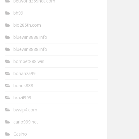
betworld369hot.com
bh99
bio285th.com
bluewin8888.info
bluewin8888.info
bombet888.win
bonanza99
bonus888
brazil999
bwvip4.com
carlo999.net
Casino