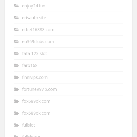
enjoy24.fun
erisauto.site
etbet16888.com
eu369clubs.com
fafa 123 slot
faro168
finnivips.com
fortune99vip.com
fox689ok.com
fox689ok.com
fullslot
fullslotpg