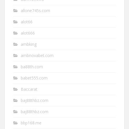
allone745s.com
alot66
alot666
ambking
ambnovabet.com
ba88th.com
babet555.com
Baccarat
baj88thbz.com
baj88thbz.com
bbp168.me