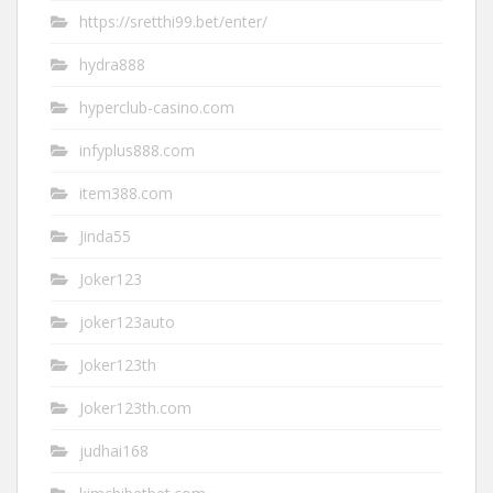
https://sretthi99.bet/enter/
hydra888
hyperclub-casino.com
infyplus888.com
item388.com
Jinda55
Joker123
joker123auto
Joker123th
Joker123th.com
judhai168