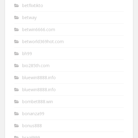
betflixtikto
betway
betwin6666.com
betworld369hot.com
bh99
bio285th.com
bluewin8888.info
bluewin8888.info
bombet888.win
bonanza99
bonus888
brazil999