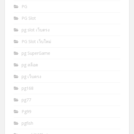
PG
PG Slot
pg slot เว็บตรง
PG Slot เว็บใหม่
pg SuperGame
pg สล็อต
pg เว็บตรง
pg168
pg77
Pg99
pgfish