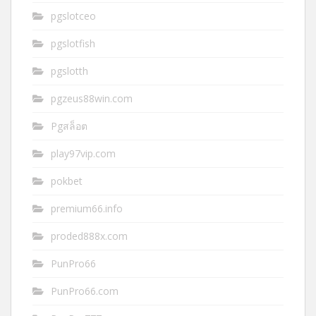
pgslotceo
pgslotfish
pgslotth
pgzeus88win.com
Pgสล็อต
play97vip.com
pokbet
premium66.info
proded888x.com
PunPro66
PunPro66.com