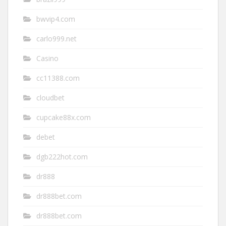
bwvip4.com
carlo999.net
Casino
cc11388.com
cloudbet
cupcake88x.com
debet
dgb222hot.com
dr888
dr888bet.com
dr888bet.com