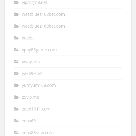
vipmgm8.net
westbluez168bet.com
westbluez168bet.com
xoslot
xpay88game.com
xway.info
yak699.net
yumyum168.com
z5vip.me
zeed1911.com
zeus66
zeus88new.com