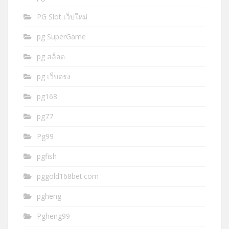
PG Slot เว็บใหม่
pg SuperGame
pg สล็อต
pg เว็บตรง
pg168
pg77
Pg99
pgfish
pggold168bet.com
pgheng
Pgheng99