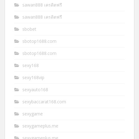
sawan888 เครดิตฟรี
sawan888 เครดิตฟรี
sbobet
sbotop1688.com
sbotop1688.com
sexy168
sexy168vip
sexyauto168
sexybaccarat168.com
sexygame
sexygameplus.me
sexygameplus.me