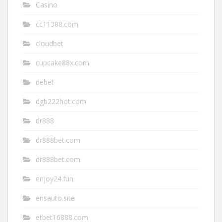
Casino
cc11388.com
cloudbet
cupcake88x.com
debet
dgb222hot.com
dr888
dr888bet.com
dr888bet.com
enjoy24.fun
erisauto.site
etbet16888.com