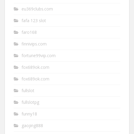
eu369clubs.com
fafa 123 slot
faro168
finnivips.com
fortune99vip.com
fox689ok.com
fox689ok.com
fullslot
fullslotpg
funny18
gaojing888