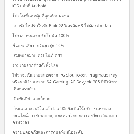
iOS แล้วก็ Android
โปรโมชั่นสุดคุ้มที่คุณห้ามพลาด
สมาชิกใหม่รับในทันที bio285เครดิตฟรี ไม่ต้องฝากก่อน
โปรฝากหนแรก รับโบนัส 100%
คืนยอดเสียรายวันสูงสุด 10%
เกมที่มากมาย ครบในที่เดียว
รวมเกมจากค่ายดังทั้งโลก
ไม่ว่าจะเป็นเกมสล็อตจาก PG Slot, Joker, Pragmatic Play
หรือคาสิโนสดจาก SA Gaming, AE Sexy bio285 ก็มีให้ท่าน
เลือกครบถ้วน
เดิมพันกีฬาและก็หวย
เว้นแต่เกมคาสิโนแล้ว bio285 ยังเปิดให้บริการแทงบอล
ออนไลน์, บาสเก็ตบอล, และหวยไทย ลอตเตอรี่ต่างถิ่น แบบ
ครบวงจร
ความปลอดภัยและการดูแลที่เหนือระดับ