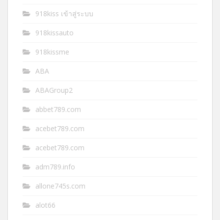
918kiss เข้าสู่ระบบ
918kissauto
918kissme
ABA
ABAGroup2
abbet789.com
acebet789.com
acebet789.com
adm789.info
allone745s.com
alot66