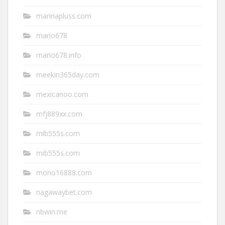
marinapluss.com
mario678
mario678.info
meekin365day.com
mexicanoo.com
mfj889xx.com
mib555s.com
mib555s.com
mono16888.com
nagawaybet.com
nbwin.me