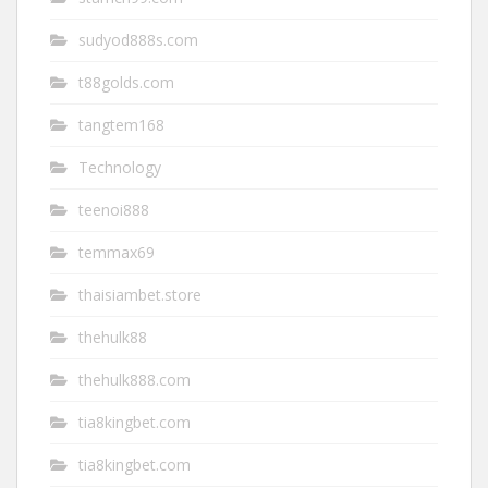
sudyod888s.com
t88golds.com
tangtem168
Technology
teenoi888
temmax69
thaisiambet.store
thehulk88
thehulk888.com
tia8kingbet.com
tia8kingbet.com