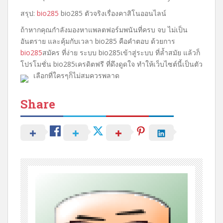
สรุป:
bio285
bio285 ตัวจริงเรื่องคาสิโนออนไลน์
ถ้าหากคุณกำลังมองหาแพลตฟอร์มพนันที่ครบ จบ ไม่เป็น
อันตราย และคุ้มกับเวลา bio285 คือคำตอบ ด้วยการ
bio285
สมัคร ที่ง่าย ระบบ bio285เข้าสู่ระบบ ที่ล้ำสมัย แล้วก็
โปรโมชั่น bio285เครดิตฟรี ที่ดึงดูดใจ ทำให้เว็บไซต์นี้เป็นตัว
เลือกที่ใครๆก็ไม่สมควรพลาด
Share