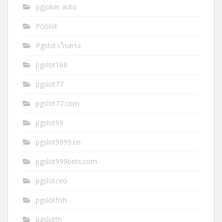
pgjoker auto
PGSlot
Pgslot เว็บตรง
pgslot168
pgslot77
pgslot77.com
pgslot99
pgslot9999.co
pgslot999bets.com
pgslotceo
pgslotfish
pgslotth