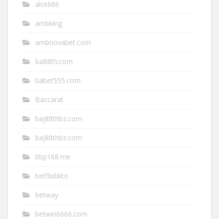
alot666
ambking
ambnovabet.com
ba88th.com
babet555.com
Baccarat
baj88thbz.com
baj88thbz.com
bbp168.me
betflixtikto
betway
betwin6666.com