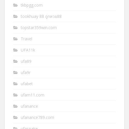
tkbpgg.com
tookhuay 88 ถูกหวย88
topstar359win.com
Travel
UFA11k
ufa89
ufa9r
ufabet
ufam11.com
ufanance
ufanance789.com
ufasnake