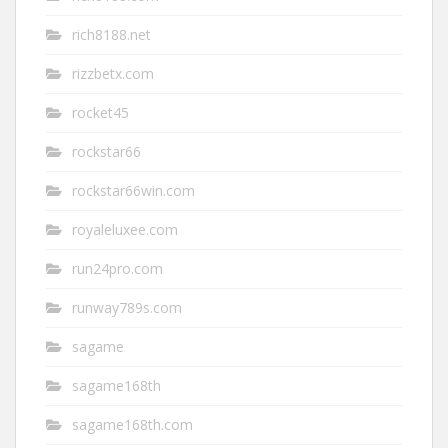
rich8188.net
rizzbetx.com
rocket45
rockstar66
rockstar66win.com
royaleluxee.com
run24pro.com
runway789s.com
sagame
sagame168th
sagame168th.com