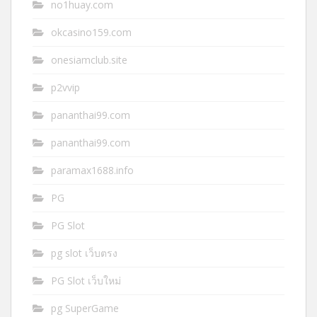
no1huay.com
okcasino159.com
onesiamclub.site
p2vvip
pananthai99.com
pananthai99.com
paramax1688.info
PG
PG Slot
pg slot เว็บตรง
PG Slot เว็บใหม่
pg SuperGame