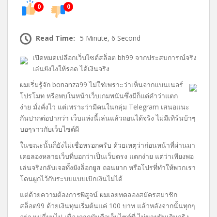
0
0
Read Time:
5 Minute, 6 Second
เปิดหมดเปลือกเว็บไซต์สล็อต bh99 จากประสบการณ์จริง
เล่นยังไงให้รอด ได้เงินจริง
ผมเริ่มรู้จัก bonanza99 ไม่ใช่เพราะว่าเห็นจากแบนเนอร์
โปรโมท หรือพบในหน้าเว็บเกมพนันซึ่งมีก็แต่คำว่าแตก
ง่าย มั่งคั่งไว แต่เพราะว่ามีคนในกลุ่ม Telegram เสนอแนะ
กันปากต่อปากว่า เว็บแห่งนี้เล่นแล้วถอนได้จริง ไม่มีเทิร์นบ้าๆ
บอๆราวกับเว็บไซต์ผี
ในขณะนั้นก็ยังไม่เชื่อหรอกครับ ด้วยเหตุว่าก่อนหน้าที่ผ่านมา
เคยลองหลายเว็บที่บอกว่าเป็นเว็บตรง แตกง่าย แต่ว่าเพียงพอ
เล่นจริงกลับเจอทั้งยังล็อกยูส ถอนยาก หรือโปรที่ทำให้พวกเรา
โดนผูกไว้กับระบบแบบเบิกเงินไม่ได้
แต่ด้วยความต้องการพิสูจน์ ผมเลยทดลองสมัครสมาชิก
สล็อต99 ด้วยเงินทุนเริ่มต้นแค่ 100 บาท แล้วหลังจากนั้นทุกๆ
อย่างเปลี่ยนไป เนื่องจากมันคือเว็บไซต์ที่ ไม่ขายฝันเกินจริง