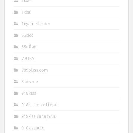
1xbet
1xbit
1xgameth.com
55slot
55สล็อต
77UFA
789pluss.com
8lots.me
918Kiss
918kiss ดาวน์โหลด
918kiss เข้าสู่ระบบ
918kissauto