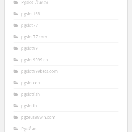
Pgslot เว็บตรง
pgslot168
pgslot77
pgslot77.com
pgslot99
pgslot9999.co
pgslot999bets.com
pgslotceo
pgslotfish
pgslotth
pgzeus88win.com
Pgสล็อต