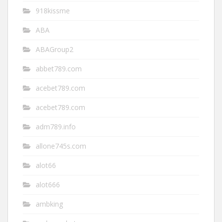
918kissme
ABA
ABAGroup2
abbet789.com
acebet789.com
acebet789.com
adm789.info
allone745s.com
alot66
alot666
ambking