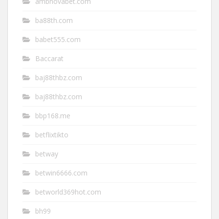
ambnovabet.com
ba88th.com
babet555.com
Baccarat
baj88thbz.com
baj88thbz.com
bbp168.me
betflixtikto
betway
betwin6666.com
betworld369hot.com
bh99