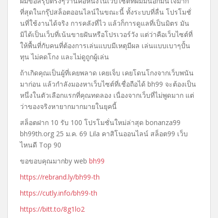
ผมขอสรุปตรงๆว่านี่คือหนึ่งในเว็บไซต์ที่ผมมั่นอกมั่นใจมาก
ที่สุดในกรุ๊ปสล็อตออนไลน์ในขณะนี้ ทั้งระบบที่ลื่น โปรโมชั่
นที่ใช้งานได้จริง การคลังที่ไว แล้วก็การดูแลที่เป็นมิตร มัน
มิได้เป็นเว็บที่เน้นขายฝันหรือโปรเวอร์วัง แต่ว่าคือเว็บไซต์ที่
ให้พื้นที่กับคนที่ต้องการเล่นแบบมีเหตุมีผล เล่นแบบเบาๆปั้น
ทุน ไม่คดโกง และไม่ดูถูกผู้เล่น
ถ้าเกิดคุณเป็นผู้ที่เคยพลาด เคยเจ็บ เคยโดนโกงจากเว็บพนัน
มาก่อน แล้วกำลังมองหาเว็บไซต์ที่เชื่อถือได้ bh99 จะต้องเป็น
หนึ่งในตัวเลือกแรกที่คุณทดลอง เนื่องจากเว็บที่ไม่พูดมาก แต่
ว่าของจริงหายากมากมายในยุคนี้
สล็อตฝาก 10 รับ 100 โปรโมชั่นใหม่ล่าสุด bonanza99
bh99th.org 25 ม.ค. 69 Lila คาสิโนออนไลน์ สล็อต99 เว็บ
ไหนดี Top 90
ขอขอบคุณมากby web
bh99
https://rebrand.ly/bh99-th
https://cutly.info/bh99-th
https://bitt.to/8g1lo2