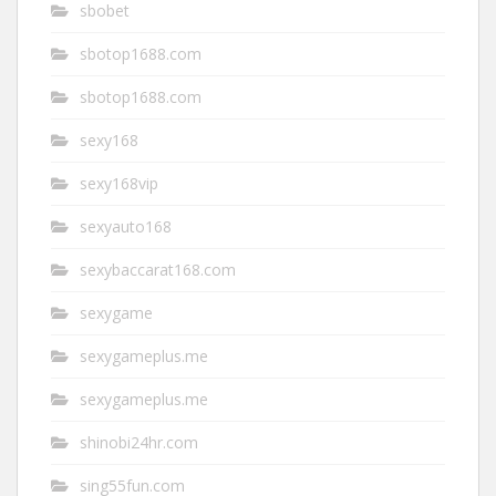
sbobet
sbotop1688.com
sbotop1688.com
sexy168
sexy168vip
sexyauto168
sexybaccarat168.com
sexygame
sexygameplus.me
sexygameplus.me
shinobi24hr.com
sing55fun.com