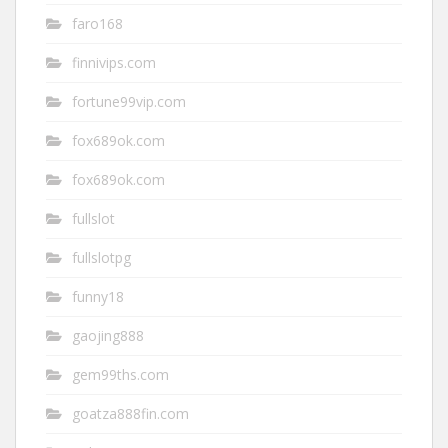
faro168
finnivips.com
fortune99vip.com
fox689ok.com
fox689ok.com
fullslot
fullslotpg
funny18
gaojing888
gem99ths.com
goatza888fin.com