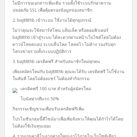
ไม่มีการขอเอกสารเพิ่มเติม รวมทั้งใช้ระบบรักษาความ
ปลอดภัย SSL เพื่อคุ้มครองข้อมูลของสมาชิก
2. baj88thb เข้าระบบ ใช้งานได้ทุกอุปกรณ์
ไม่ว่าคุณจะใช้สมาร์ทโฟน แท็บเล็ต หรือคอมพิวเตอร์
baj88thb เข้าสู่ระบบ ได้สะดวกผ่านหน้าเว็บไซต์โดยไม่ต้อง
ดาวน์โหลดแอป ระบบลื่นไหล โหลดไว ไม่ค้าง รองรับทุก
โครงข่ายรวมทั้งระบบปฏิบัติการ
3. baj88thb เครดิตฟรี สำหรับสมาชิกใหม่ทุกคน
เพียงสมัครใหม่กับ baj88thb คุณจะได้รับ เครดิตฟรี ไปใช้งาน
ในทันที โดยไม่ต้องแชร์ ไม่ต้องทำกิจกรรม:
เครดิตฟรี 100 บาท สำหรับผู้สมัครใหม่
โบนัสฝากทีแรก 50%
กิจกรรมเชิญชวนเพื่อนรับเครดิตฟรีเพิ่ม
โปรโมชั่นกลุ่มนี้ดีไซน์มาเพื่อเพิ่มจังหวะให้คุณได้กำไรได้โดย
ไม่ต้องใช้เงินทุนเยอะ
4. รวมเกมคาสิโนจากค่ายใหญ่เอาไว้ภายในเว็บไซต์เดียว