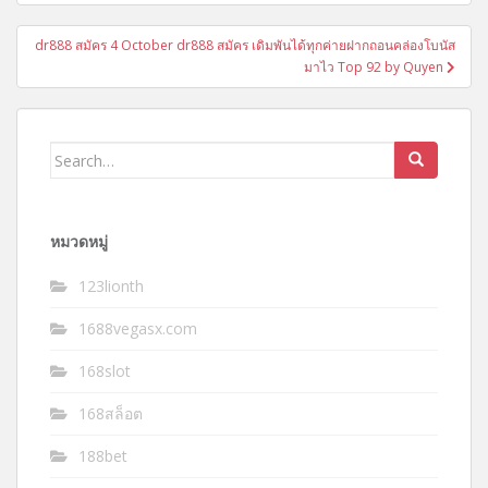
dr888 สมัคร 4 October dr888 สมัคร เดิมพันได้ทุกค่ายฝากถอนคล่องโบนัส
มาไว Top 92 by Quyen
Search
for:
หมวดหมู่
123lionth
1688vegasx.com
168slot
168สล็อต
188bet