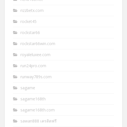
rizzbetx.com
rocket45
rockstar66
rockstar66win.com
royaleluxee.com
run24pro.com
runway789s.com
sagame
sagame168th
sagame168th.com
sawan888 เครดิตฟรี