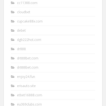
cc11388.com
cloudbet
cupcake88x.com
debet
dgb222hot.com
dr888
dr888bet.com
dr888bet.com
enjoy24.fun
erisauto.site
etbet16888.com
eu369clubs.com