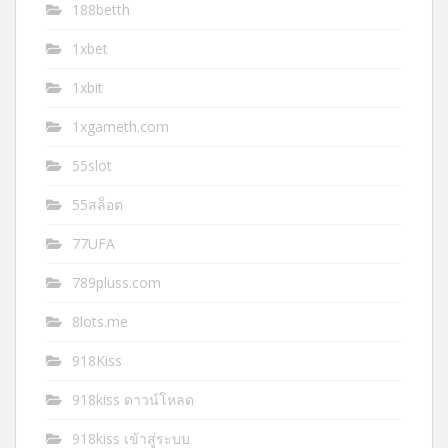
188betth
1xbet
1xbit
1xgameth.com
55slot
55สล็อต
77UFA
789pluss.com
8lots.me
918Kiss
918kiss ดาวน์โหลด
918kiss เข้าสู่ระบบ