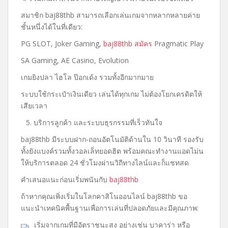
สมาชิก baj88thb สามารถเลือกเล่นเกมจากหลากหลายค่าย
ชั้นหนึ่งได้ในที่เดียว:
PG SLOT, Joker Gaming,
baj88thb สมัคร
Pragmatic Play
SA Gaming, AE Casino, Evolution
เกมยิงปลา ไฮโล ป๊อกเด้ง รวมทั้งอีกมากมาย
ระบบใช้กระเป๋าเงินเดียว เล่นได้ทุกเกม ไม่ต้องโยกเครดิตให้
เสียเวลา
5. บริการลูกค้า และระบบธุรกรรมที่เร็วทันใจ
baj88thb มีระบบฝาก-ถอนอัตโนมัติด้านใน 10 วินาที รองรับ
ทั้งยังแบงค์รวมทั้งวอลเล็ทยอดฮิต พร้อมคณะทำงานแอดไม่น
ให้บริการตลอด 24 ชั่วโมงผ่านวิถีทางไลน์และก็แชทสด
คำเสนอแนะก่อนเริ่มพนันกับ
baj88thb
ถ้าหากคุณเพิ่งเริ่มในโลกคาสิโนออนไลน์ baj88thb ขอ
แนะนำเทคนิคพื้นฐานเพื่อการเล่นที่ปลอดภัยและมีคุณภาพ:
เริ่มจากเกมที่มีอัตราชนะสูง อย่างเช่น บาคาร่า หรือ