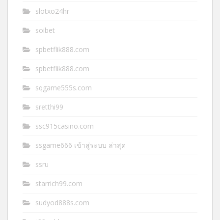
slotxo24hr
soibet
spbetflik888.com
spbetflik888.com
sqgame555s.com
sretthi99
ssc915casino.com
ssgame666 เข้าสู่ระบบ ล่าสุด
ssru
starrich99.com
sudyod888s.com