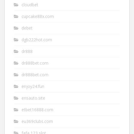
cloudbet
cupcake88x.com
debet
dgb222hot.com
dr888
dr888bet.com
dr888bet.com
enjoy24.fun
erisauto.site
etbet16888.com
eu369clubs.com
fafa 123 slot