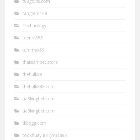
t88golds.com
tangtem168
Technology
teenoi888
temmax69
thaisiambet.store
thehulk88
thehulk888.com
tia8kingbet.com
tia8kingbet.com
tkbpgg.com
tookhuay 88 ถูกหวย88