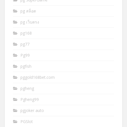
pg สล็อต
pg เว็บตรง
pg168
pg77
Pg99
pgfish
pggold168bet.com
pgheng
Pgheng99
pgjoker auto
PGSlot