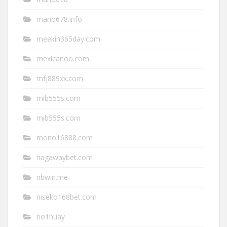
mario678.info
meekin365day.com
mexicanoo.com
mfj889xx.com
mib555s.com
mib555s.com
mono16888.com
nagawaybet.com
nbwin.me
niseko168bet.com
no1huay