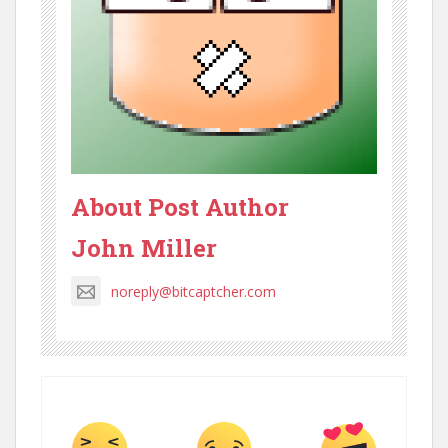
About Post Author
John Miller
noreply@bitcaptcher.com