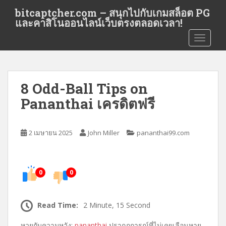
S
bitcaptcher.com – สนุกไปกับเกมสล็อต PG
k
และคาสิโนออนไลน์เว็บตรงตลอดเวลา!
i
TOGGLE
p
t
o
m
8 Odd-Ball Tips on
a
i
Pananthai เครดิตฟรี
n
c
o
2 เมษายน 2025
John Miller
pananthai99.com
n
t
e
0
0
n
t
Read Time:
2 Minute, 15 Second
หวยกับความหวัง:
pananthai
ปรากฏการณ์ที่ไม่เคยเลือนหาย