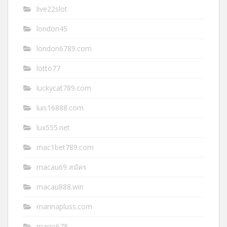
live22slot
london45
london6789.com
lotto77
luckycat789.com
luis16888.com
lux555.net
mac1bet789.com
macau69 สมัคร
macau888.win
marinapluss.com
mario678