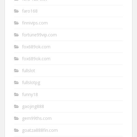
faro168
finnivips.com
fortune99vip.com
fox689ok.com
fox689ok.com
fullslot
fullslotpg
funny18
gaojing888
gem99ths.com
goatza888fin.com