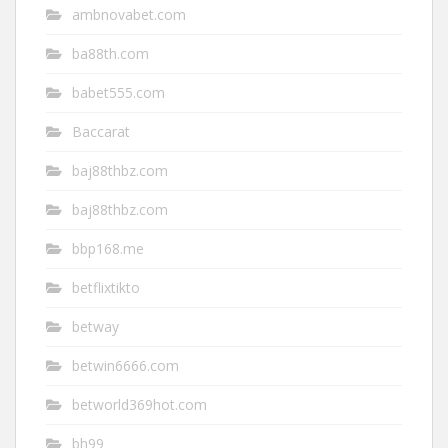
ambnovabet.com
ba88th.com
babet555.com
Baccarat
baj88thbz.com
baj88thbz.com
bbp168.me
betflixtikto
betway
betwin6666.com
betworld369hot.com
bh99