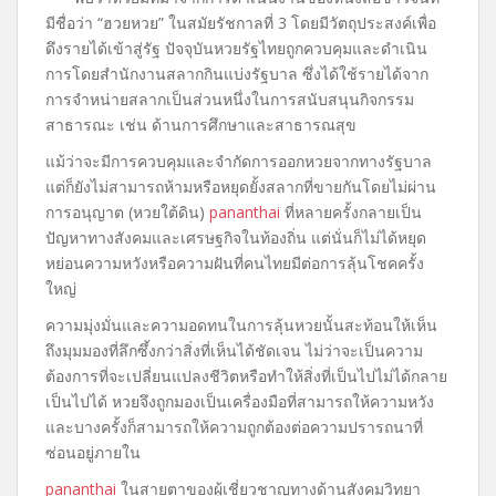
มีชื่อว่า “ฮวยหวย” ในสมัยรัชกาลที่ 3 โดยมีวัตถุประสงค์เพื่อ
ดึงรายได้เข้าสู่รัฐ ปัจจุบันหวยรัฐไทยถูกควบคุมและดำเนิน
การโดยสำนักงานสลากกินแบ่งรัฐบาล ซึ่งได้ใช้รายได้จาก
การจำหน่ายสลากเป็นส่วนหนึ่งในการสนับสนุนกิจกรรม
สาธารณะ เช่น ด้านการศึกษาและสาธารณสุข
แม้ว่าจะมีการควบคุมและจำกัดการออกหวยจากทางรัฐบาล
แต่ก็ยังไม่สามารถห้ามหรือหยุดยั้งสลากที่ขายกันโดยไม่ผ่าน
การอนุญาต (หวยใต้ดิน)
pananthai
ที่หลายครั้งกลายเป็น
ปัญหาทางสังคมและเศรษฐกิจในท้องถิ่น แต่นั่นก็ไม่ได้หยุด
หย่อนความหวังหรือความฝันที่คนไทยมีต่อการลุ้นโชคครั้ง
ใหญ่
ความมุ่งมั่นและความอดทนในการลุ้นหวยนั้นสะท้อนให้เห็น
ถึงมุมมองที่ลึกซึ้งกว่าสิ่งที่เห็นได้ชัดเจน ไม่ว่าจะเป็นความ
ต้องการที่จะเปลี่ยนแปลงชีวิตหรือทำให้สิ่งที่เป็นไปไม่ได้กลาย
เป็นไปได้ หวยจึงถูกมองเป็นเครื่องมือที่สามารถให้ความหวัง
และบางครั้งก็สามารถให้ความถูกต้องต่อความปรารถนาที่
ซ่อนอยู่ภายใน
pananthai
ในสายตาของผู้เชี่ยวชาญทางด้านสังคมวิทยา