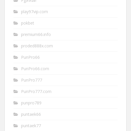
Pgสล็อต
play97vip.com
pokbet
premium66.info
proded888x.com
PunPro66
PunPro66.com
PunPro777
PunPro777.com
punpro789
puntaek66
puntaek77