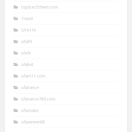
topstar359win.com
Travel
UFA11k
ufa89
ufa9r
ufabet
ufam11.com
ufanance
ufanance789.com
ufasnake
ufawinner88