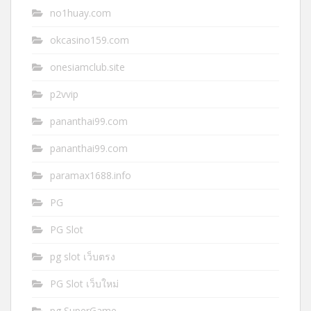
no1huay.com
okcasino159.com
onesiamclub.site
p2vvip
pananthai99.com
pananthai99.com
paramax1688.info
PG
PG Slot
pg slot เว็บตรง
PG Slot เว็บใหม่
pg SuperGame