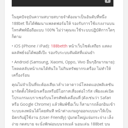
ในยุคปัจจุบันความสบายสบายจำต้องมาเป็นอันดับที่หนึ่ง
188bet จึงได้พัฒนาแพลตฟอร์มให้ รองรับการใช้แรงงานบน
โทรศัพท์มือถือแบบ 100% ไม่ว่าคุณจะใช้ระบบปฏิบัติการใดๆ
ก็ตาม
• iOS (iPhone / iPad):
188betth
หน้าเว็บไซต์เสถียร แสดง
ผลลัพธ์จอได้พอดีเป๊ะ รองรับระบบสัมผัสที่แม่นยำ
• Android (Samsung, Xiaomi, Oppo, Vivo อื่นๆอีกมากมาย):
โหลดสลับหน้าเกมได้ทันใจ ไม่กินทรัพยากรเครื่อง ไม่ทำให้
เครื่องร้อน
คุณไม่จำเป็นที่จะต้องเสียเวล่ำเวลาดาวน์โหลดแอปพลิเคชัน
มาจัดตั้งให้หนักเครื่องหรือมีโอกาสเสี่ยงต่อไวรัส เพียงแค่เปิด
โปรแกรมเบราเซอร์บนโทรศัพท์เคลื่อนที่ (ดังเช่นว่า Safari
หรือ Google Chrome) แล้วพิมพ์ชื่อเว็บ ก็สามารถล็อกอินเข้า
ระบบลงพนันได้โดยทันที หน้าต่างเกมถูกออกแบบมาให้เป็น
มิตรกับผู้ใช้งาน (User-Friendly) ปุ่มกดใหญ่แจ่มกระจ่าง เล็ง
ง่าย กดสบาย จะนั่งพักผ่อนบนรถเมล์ นอนเล่น 188bet บน