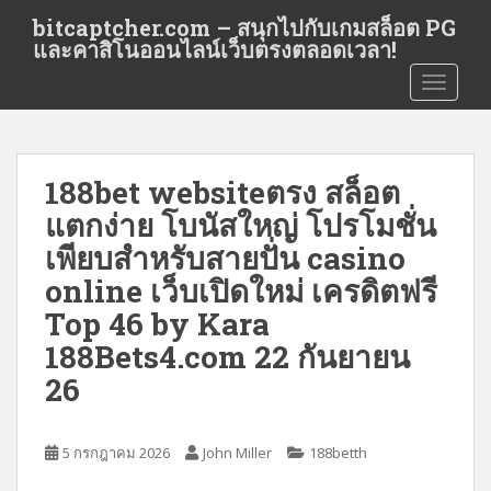
S
bitcaptcher.com – สนุกไปกับเกมสล็อต PG
k
และคาสิโนออนไลน์เว็บตรงตลอดเวลา!
i
TOGGLE
p
t
o
m
188bet websiteตรง สล็อต
a
i
แตกง่าย โบนัสใหญ่ โปรโมชั่น
n
เพียบสำหรับสายปั่น casino
c
online เว็บเปิดใหม่ เครดิตฟรี
o
n
Top 46 by Kara
t
188Bets4.com 22 กันยายน
e
26
n
t
5 กรกฎาคม 2026
John Miller
188betth