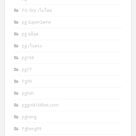
PG Slot เว็บใหม่
pg SuperGame
pg สล็อต
pg เว็บตรง
pg168
pg77
Pg99
pgfish
pggold168bet.com
pgheng
Pgheng99