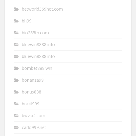
betworld369hot.com
bh99
bio285th.com
bluewin8888.info
bluewin8888.info
bombet888.win
bonanza99
bonus888
brazil999
bwvip4.com
carlo999.net