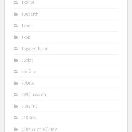
188bet
188betth
1xbet
1xbit
1xgameth.com
55slot
55สล็อต
77UFA
789pluss.com
8lots.me
918Kiss
918kiss ดาวน์โหลด