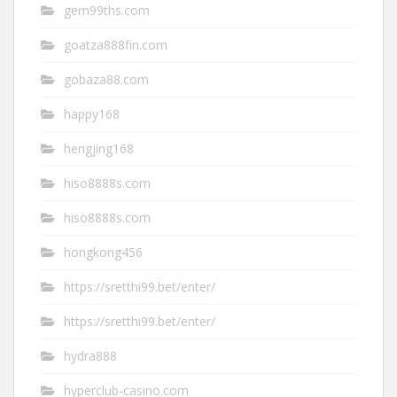
gem99ths.com
goatza888fin.com
gobaza88.com
happy168
hengjing168
hiso8888s.com
hiso8888s.com
hongkong456
https://sretthi99.bet/enter/
https://sretthi99.bet/enter/
hydra888
hyperclub-casino.com