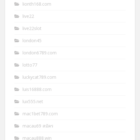
lionth168.com
live22
live22slot
london45
london6789.com
lotto77
luckycat789.com
luis16888.com
lux555.net
mac1bet789.com
macau69 สมัคร
macau888.win