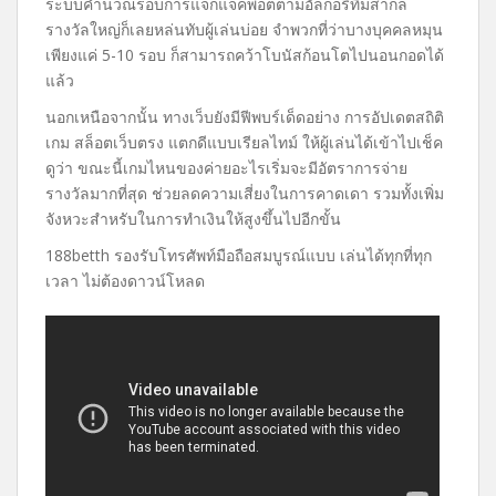
ระบบคำนวณรอบการแจกแจ็คพอตตามอัลกอริทึมสากล
รางวัลใหญ่ก็เลยหล่นทับผู้เล่นบ่อย จำพวกที่ว่าบางบุคคลหมุน
เพียงแค่ 5-10 รอบ ก็สามารถคว้าโบนัสก้อนโตไปนอนกอดได้
แล้ว
นอกเหนือจากนั้น ทางเว็บยังมีฟีพบร์เด็ดอย่าง การอัปเดตสถิติ
เกม สล็อตเว็บตรง แตกดีแบบเรียลไทม์ ให้ผู้เล่นได้เข้าไปเช็ค
ดูว่า ขณะนี้เกมไหนของค่ายอะไรเริ่มจะมีอัตราการจ่าย
รางวัลมากที่สุด ช่วยลดความเสี่ยงในการคาดเดา รวมทั้งเพิ่ม
จังหวะสำหรับในการทำเงินให้สูงขึ้นไปอีกขั้น
188betth รองรับโทรศัพท์มือถือสมบูรณ์แบบ เล่นได้ทุกที่ทุก
เวลา ไม่ต้องดาวน์โหลด