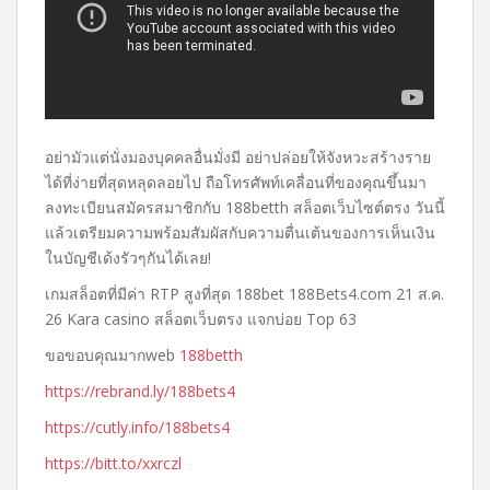
อย่ามัวแต่นั่งมองบุคคลอื่นมั่งมี อย่าปล่อยให้จังหวะสร้างราย
ได้ที่ง่ายที่สุดหลุดลอยไป ถือโทรศัพท์เคลื่อนที่ของคุณขึ้นมา
ลงทะเบียนสมัครสมาชิกกับ 188betth สล็อตเว็บไซต์ตรง วันนี้
แล้วเตรียมความพร้อมสัมผัสกับความตื่นเต้นของการเห็นเงิน
ในบัญชีเด้งรัวๆกันได้เลย!
เกมสล็อตที่มีค่า RTP สูงที่สุด 188bet 188Bets4.com 21 ส.ค.
26 Kara casino สล็อตเว็บตรง แจกบ่อย Top 63
ขอขอบคุณมากweb
188betth
https://rebrand.ly/188bets4
https://cutly.info/188bets4
https://bitt.to/xxrczl