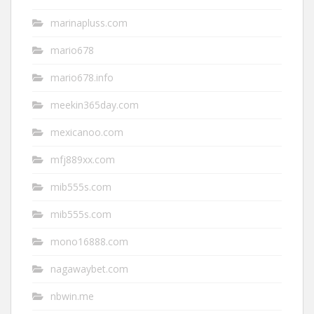
marinapluss.com
mario678
mario678.info
meekin365day.com
mexicanoo.com
mfj889xx.com
mib555s.com
mib555s.com
mono16888.com
nagawaybet.com
nbwin.me