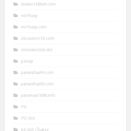
niseko168bet.com
no1huay
no1huay.com
okcasino159.com
onesiamclub.site
p2vvip
pananthai99.com
pananthai99.com
paramax1688.info
PG
PG Slot
pg slot เว็บตรง