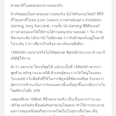
ค่ายคาสิโนสดส่งตรงจากบ่อนจริง
ถ้าเกิดคุณเป็นสายชอบความสมจริง ลุ้นไพ่กันแบบวิต่อวิ ที่นี่ก็
มีโซนคาสิโนสด (Live Casino) จากค่ายดังอย่าง Evolution
Gaming, Sexy Baccarat, รวมทั้ง SA Gaming ที่มีดีลเลอร์
สาวสวยรอแจกไพ่ให้ท่านได้ร่วมสนุกสนานตลอด 1 วัน ภาพ
ชัดเจนระดับ Ultra HD ไม่มีสะดุด ราวกับตัวคุณนั่งอยู่ในคาสิ
โนระดับ 5 ดาวที่มาเก๊าหรือลาสเวกัสเลยทีเดียว
188betth แตกง่ายจริงไม่ได้คุยอวด! พิสูจน์ด้วยระบบ AI และก็
สถิติผู้ใช้งาน
คำว่า แตกง่าย ใครๆก็พูดได้ แม้กระนั้นที่ 188betth พวกเรา
พูดด้วย หลักฐานและสถิติ ตัวเลขผู้ชนะรางวัลใหญ่ในแต่ละ
วันบนหน้าเว็บคือสิ่งที่ใช้ในการพิสูจน์ที่ชัดเจนที่สุด รับรองว่า
อัตราการชำระเงินรางวัลของตรงนี้เฉลี่ยสูงขึ้นมากยิ่งกว่าเว็บ
ไซต์ทั่วๆไปถึง 20%
เหตุผลที่เกม 188bet ที่นี่แตกง่ายจริง เป็นเนื่องจากว่าระบบ
เซิร์ฟเวอร์หลักเชื่อมต่อกับค่ายเกมโดยตรง ทำให้การประมวล
ผลการหมุนสล็อตหรือการแจกไพ่เป็นไปอย่างลื่นไหล เมื่อ