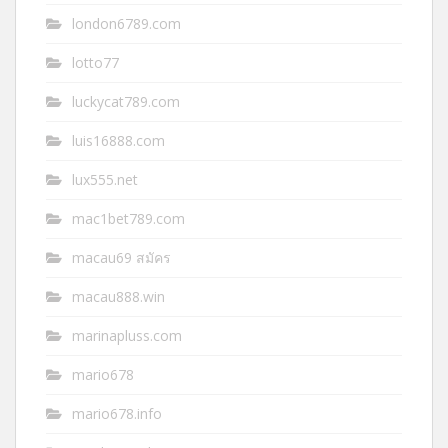
london6789.com
lotto77
luckycat789.com
luis16888.com
lux555.net
mac1bet789.com
macau69 สมัคร
macau888.win
marinapluss.com
mario678
mario678.info