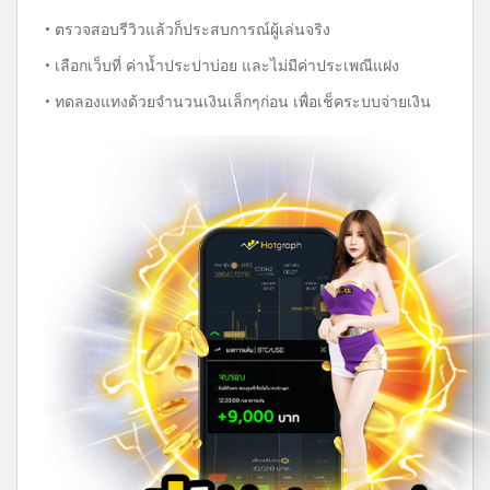
• ตรวจสอบรีวิวแล้วก็ประสบการณ์ผู้เล่นจริง
• เลือกเว็บที่ ค่าน้ำประปาบ่อย และไม่มีค่าประเพณีแฝง
• ทดลองแทงด้วยจำนวนเงินเล็กๆก่อน เพื่อเช็คระบบจ่ายเงิน