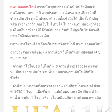
แทงบอลออนไลน์
การพนันฟุตบอลออนไลน์เป็นสิ่งที่ผมเริ่ม
สนใจมานานหลายปี จากประสบการณ์ตรง การเลือกเว็บที่
ชำระเงินจริง ค่าน้ำประปาดี รวมทั้งเชื่อถือได้ เป็นสิ่งสำคัญ
ที่สุด เพราะว่าถ้าเกิดเว็บไม่โปร่งใส ไม่ว่าผลเดิมพันจะถูกต้อง
แค่ไหนก็บางทีอาจมิได้รับเงิน การเริ่มต้นไม่ถูกเว็บไซต์บางที
อาจเสียอีกทั้งเวลาและเงิน
เพราะเหตุไรจะต้องเลือกเว็บจ่ายจริงค่าน้ำดี แทงบอลออนไลน์
จากประสบการณ์ของผม การเลือกเว็บไซต์พนันมีปัจจัยสำคัญ
อยู่ 3 อย่าง:
• ความน่าไว้ใจของเว็บไซต์ – วิเคราะห์ว่ามีรีวิวจริง การจด
ทะเบียนอย่างแม่นยำ รวมทั้งระบบฝาก-ถอนอัตโนมัติที่ไม่
ชักช้า
• ค่าน้ำประปารวมทั้งอัตราต่อรอง – เว็บที่ค่าน้ำประปาดีช่วย
ทำให้ได้กำไรมากเพิ่มขึ้น หากแม้เดิมพันแบบเดียวกัน แต่ว่า
ค่าน้ำต่างกัน กำไรบางทีอาจไม่เหมือนกันหลายร้อยบาทต่อบิล