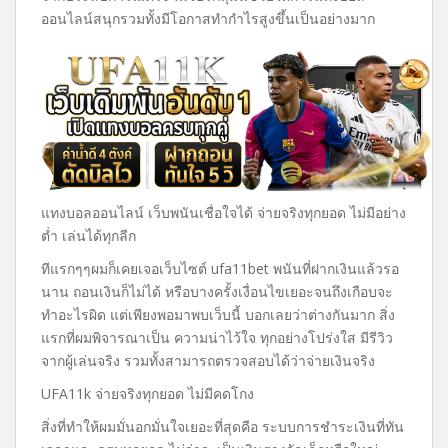
ออนไลน์สนุกรวมทั้งมีโอกาสทำกำไรสูงขึ้นเป็นอย่างมาก
แทงบอลออนไลน์ เว็บพนันเชื่อใจได้ จ่ายจริงทุกยอด ไม่มีอย่าง
ต่ำ เล่นได้ทุกลีก
ทีแรกๆๆผมก็เคยเจอเว็บไซต์ ufa11bet พนันที่ฝากเงินแล้วรอ
นาน ถอนเงินก็ไม่ได้ หรือบางครั้งเงื่อนไขเยอะจนถึงเกือบจะ
ทำอะไรผิด แต่เพียงพอมาพบเว็บนี้ บอกเลยว่าต่างกันมาก สิ่ง
แรกที่ผมพิจารณาเป็น ความน่าไว้ใจ ทุกอย่างโปร่งใส มีรีวิว
จากผู้เล่นจริง รวมทั้งสามารถตรวจสอบได้ว่าจ่ายเงินจริง
UFA11k จ่ายจริงทุกยอด ไม่มีคดโกง
สิ่งที่ทำให้ผมมั่นอกมั่นใจเยอะที่สุดคือ ระบบการชำระเงินที่ทัน