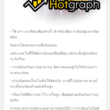
• ใช้ ตารางเปรียบเทียบค่าน้ำ สำหรับเพื่อการเลือกคู่และชนิด
พนัน
ข้อควรไตร่ตรองรวมทั้งข้อเสนอ
แม้จะเจอเว็บที่ให้อัตราต่อรองเยี่ยมที่สุด แม้กระนั้นผู้เล่นต้อง
ระวังเรื่อง:
• การพนันเกินความสามารถ: อัตราต่อรองสูงไม่ใช่รับรองว่า
จะชนะเสมอ
• อ่านข้อตกลงโปรโมชั่นให้ชัดแจ้ง: บางทีโบนัสมากมาย แม้
กระนั้นจะต้องทำยอดเทิร์นสูง
• เลือกเว็บที่มีความน่าไว้วางใจสูง: เพื่อคุ้มครองป้องกันการถูก
ทุจริต
จากประสบการณ์ตรง ผมสามารถสรุปได้ว่า การเลือกเว็บไซต์