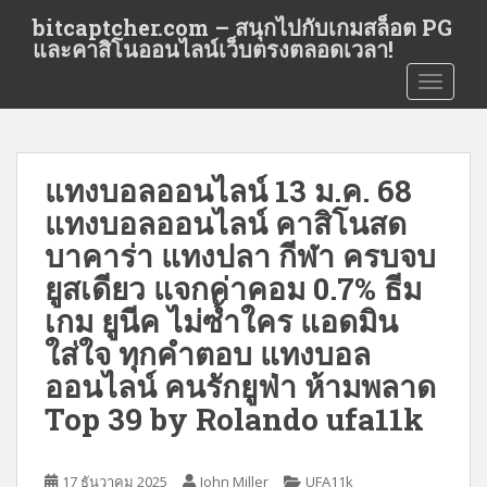
S
bitcaptcher.com – สนุกไปกับเกมสล็อต PG
k
และคาสิโนออนไลน์เว็บตรงตลอดเวลา!
i
TOGGLE
p
t
o
m
แทงบอลออนไลน์ 13 ม.ค. 68
a
i
แทงบอลออนไลน์ คาสิโนสด
n
บาคาร่า แทงปลา กีฬา ครบจบ
c
ยูสเดียว แจกค่าคอม 0.7% ธีม
o
n
เกม ยูนีค ไม่ซ้ำใคร แอดมิน
t
ใส่ใจ ทุกคำตอบ แทงบอล
e
ออนไลน์ คนรักยูฟ่า ห้ามพลาด
n
Top 39 by Rolando ufa11k
t
17 ธันวาคม 2025
John Miller
UFA11k