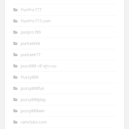
PunPro777
PunPro777.com
punpro789
puntaek66
puntaek77
puss888 เข้าสู่ระบบ
Pussy888
pussy888fun
pussy888play
pussy888win
ramclubx.com