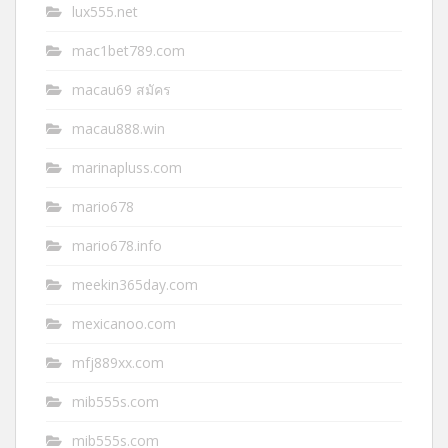
lux555.net
mac1bet789.com
macau69 สมัคร
macau888.win
marinapluss.com
mario678
mario678.info
meekin365day.com
mexicanoo.com
mfj889xx.com
mib555s.com
mib555s.com