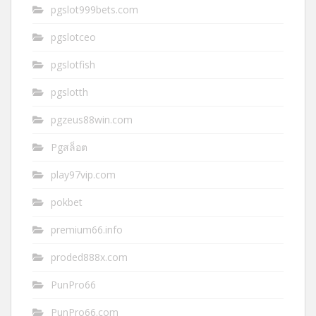
pgslot999bets.com
pgslotceo
pgslotfish
pgslotth
pgzeus88win.com
Pgสล็อต
play97vip.com
pokbet
premium66.info
proded888x.com
PunPro66
PunPro66.com