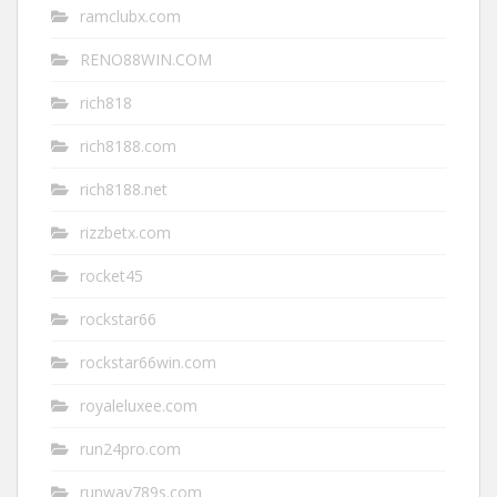
ramclubx.com
RENO88WIN.COM
rich818
rich8188.com
rich8188.net
rizzbetx.com
rocket45
rockstar66
rockstar66win.com
royaleluxee.com
run24pro.com
runway789s.com