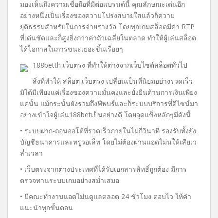
มองเห็นถึงความเชื่อถือที่มีต่อแบรนด์นี้ คุณลักษณะเด่นอีก
อย่างหนึ่งเป็นเรื่องของความโปร่งสบายใสแล้วก็ความ
ยุติธรรมสำหรับในการจ่ายรางวัล โดยทุกเกมสล็อตมีค่า RTP
ที่เด่นชัดและก็สูงยิ่งกว่าค่าถัวเฉลี่ยในตลาด ทำให้ผู้เล่นสล็อต
ได้โอกาสในการชนะเยอะขึ้นเรื่อยๆ
188betth เว็บตรง ที่ทำให้ต่างจากเว็บไซต์สล็อตทั่วไป
สิ่งที่ทำให้ สล็อต เว็บตรง เปลี่ยนเป็นที่นิยมอย่างรวดเร็ว
มิได้มีเพียงแค่เรื่องของความมั่นคงและยั่งยืนด้านการเงินเพียง
แค่นั้น แม้กระนั้นยังรวมถึงฟีพบร์และก็ระบบบริการที่ดีไซน์มา
อย่างเข้าใจผู้เล่น188betเป็นอย่างดี โดยจุดแข็งหลักๆมีดังนี้
• ระบบฝาก-ถอนออโต้ที่รวดเร็วภายในไม่กี่วินาที รองรับทั้งยัง
บัญชีธนาคารและทรูวอเล็ท โดยไม่ต้องผ่านแอดไม่นให้เสียเว
ล่ำเวลา
• เว็บตรงจากต่างประเทศที่ได้รับเอกสารสิทธิ์ถูกต้อง มีการ
ตรวจทานระบบเกมอย่างสม่ำเสมอ
• มีคณะทำงานแอดไม่นดูแลตลอด 24 ชั่วโมง ตอบไว ให้คำ
แนะนำทุกขั้นตอน