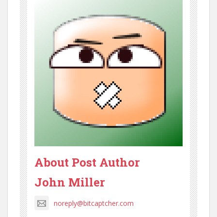
About Post Author
John Miller
noreply@bitcaptcher.com