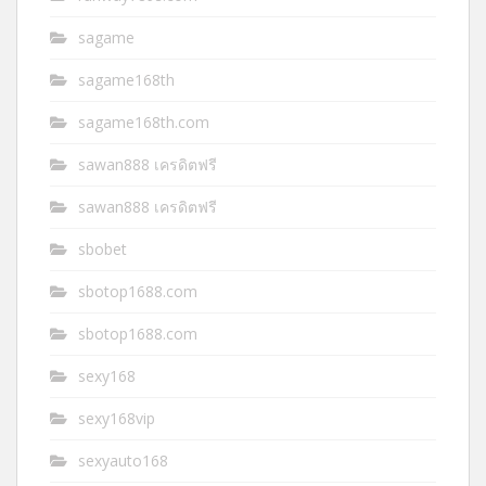
sagame
sagame168th
sagame168th.com
sawan888 เครดิตฟรี
sawan888 เครดิตฟรี
sbobet
sbotop1688.com
sbotop1688.com
sexy168
sexy168vip
sexyauto168