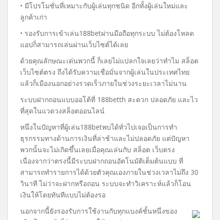
• มีโปรโมชั่นที่เหมาะกับผู้เล่นทุกชนิด อีกทั้งผู้เล่นใหม่และ
ลูกค้าเก่า
• รองรับการเข้าเล่น188betผ่านมือถือทุกระบบ ไม่ต้องโหลด
แอปก็สามารถเล่นผ่านเว็บไซต์ได้เลย
ด้วยคุณลักษณะเด่นพวกนี้ ก็เลยไม่แปลกใจเลยว่าทำไม สล็อต
เว็บไซต์ตรง ถึงได้รับความเชื่อมั่นจากผู้เล่นในประเทศไทย
แล้วก็เมืองนอกอย่างรวดเร็วภายในช่วงระยะเวลาไม่นาน
ระบบฝากถอนแบบออโต้ที่ 188betth สะดวก ปลอดภัย และไว
ที่สุดในแวดวงสล็อตออนไลน์
หนึ่งในปัญหาที่ผู้เล่น188betพบได้ทั่วไปเจอเป็นการทำ
ธุรกรรมทางด้านการเงินที่ล่าช้าและไม่ปลอดภัย แต่ปัญหา
พวกนั้นจะไม่เกิดขึ้นเลยเมื่อคุณเล่นกับ สล็อต เว็บตรง
เนื่องจากว่าตรงนี้มีระบบฝากถอนอัตโนมัติเต็มต้นแบบ ที่
สามารถทำรายการได้ด้วยตัวคุณเองภายในช่วงเวลาไม่ถึง 30
วินาที ไม่ว่าจะฝากหรือถอน ระบบจะทำวิเคราะห์แล้วก็โอน
เงินให้โดยทันทีแบบไม่ต้องรอ
นอกจากนี้ยังรองรับการใช้งานกับทุกแบงค์ชั้นหนึ่งของ