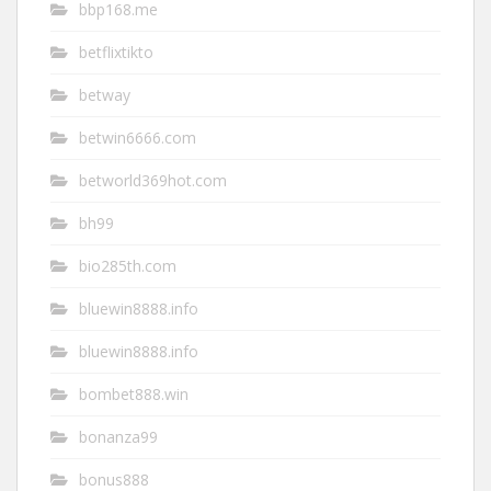
bbp168.me
betflixtikto
betway
betwin6666.com
betworld369hot.com
bh99
bio285th.com
bluewin8888.info
bluewin8888.info
bombet888.win
bonanza99
bonus888