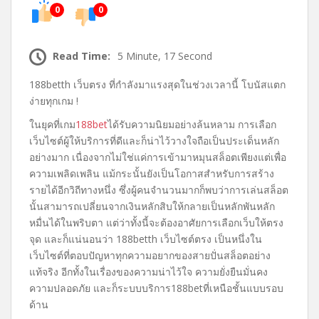
0
0
Read Time:
5 Minute, 17 Second
188betth เว็บตรง ที่กำลังมาแรงสุดในช่วงเวลานี้ โบนัสแตก
ง่ายทุกเกม !
ในยุคที่เกม
188bet
ได้รับความนิยมอย่างล้นหลาม การเลือก
เว็บไซต์ผู้ให้บริการที่ดีและก็น่าไว้วางใจถือเป็นประเด็นหลัก
อย่างมาก เนื่องจากไม่ใช่แค่การเข้ามาหมุนสล็อตเพียงแต่เพื่อ
ความเพลิดเพลิน แม้กระนั้นยังเป็นโอกาสสำหรับการสร้าง
รายได้อีกวิถีทางหนึ่ง ซึ่งผู้คนจำนวนมากก็พบว่าการเล่นสล็อต
นั้นสามารถเปลี่ยนจากเงินหลักสิบให้กลายเป็นหลักพันหลัก
หมื่นได้ในพริบตา แต่ว่าทั้งนี้จะต้องอาศัยการเลือกเว็บให้ตรง
จุด และก็แน่นอนว่า 188betth เว็บไซต์ตรง เป็นหนึ่งใน
เว็บไซต์ที่ตอบปัญหาทุกความอยากของสายปั่นสล็อตอย่าง
แท้จริง อีกทั้งในเรื่องของความน่าไว้ใจ ความยั่งยืนมั่นคง
ความปลอดภัย และก็ระบบบริการ188betที่เหนือชั้นแบบรอบ
ด้าน