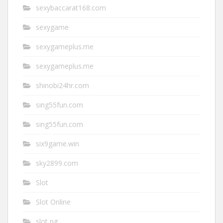
sexybaccarat168.com
sexygame
sexygameplus.me
sexygameplus.me
shinobi24hr.com
sing55fun.com
sing55fun.com
six9game.win
sky2899.com
Slot
Slot Online
slot pg