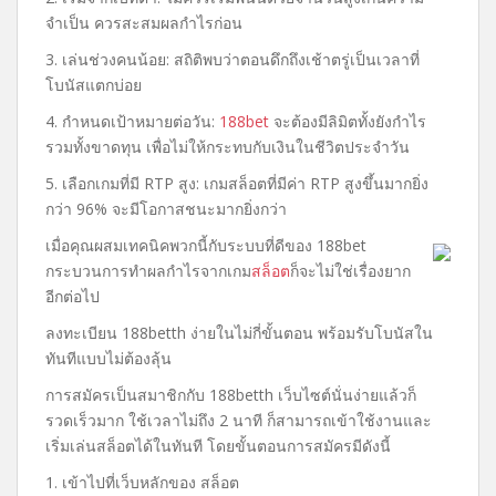
จำเป็น ควรสะสมผลกำไรก่อน
3. เล่นช่วงคนน้อย: สถิติพบว่าตอนดึกถึงเช้าตรู่เป็นเวลาที่
โบนัสแตกบ่อย
4. กำหนดเป้าหมายต่อวัน:
188bet
จะต้องมีลิมิตทั้งยังกำไร
รวมทั้งขาดทุน เพื่อไม่ให้กระทบกับเงินในชีวิตประจำวัน
5. เลือกเกมที่มี RTP สูง: เกมสล็อตที่มีค่า RTP สูงขึ้นมากยิ่ง
กว่า 96% จะมีโอกาสชนะมากยิ่งกว่า
เมื่อคุณผสมเทคนิคพวกนี้กับระบบที่ดีของ 188bet
กระบวนการทำผลกำไรจากเกม
สล็อต
ก็จะไม่ใช่เรื่องยาก
อีกต่อไป
ลงทะเบียน 188betth ง่ายในไม่กี่ขั้นตอน พร้อมรับโบนัสใน
ทันทีแบบไม่ต้องลุ้น
การสมัครเป็นสมาชิกกับ 188betth เว็บไซต์นั่นง่ายแล้วก็
รวดเร็วมาก ใช้เวลาไม่ถึง 2 นาที ก็สามารถเข้าใช้งานและ
เริ่มเล่นสล็อตได้ในทันที โดยขั้นตอนการสมัครมีดังนี้
1. เข้าไปที่เว็บหลักของ สล็อต