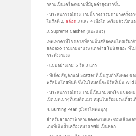
กลายเป็นเครื่องหมายที่มีมูลค่าสูงมากขึ้น
• ประสบการณ์ตรง: เกมนี้ช่วงธรรมดาบางครั้งอาจ
ในรีลที่ 2,
สล็อต
3 และ 4 เมื่อใด เตรียมตัวเปิดแ
3. Supreme Caishen (แปะแมว)
เทพเทวดาที่โชคลาภที่สายปั่นสล็อตคนไทยเรียกกั
สล็อตxo รวมเกมมาแรง แตกง่าย โบนัสเยอะ ที่ไม่ส
กระทั่งงวยงง
• แบบอย่างเกม: 5 รีล 3 แถว
• ทีเด็ด: สัญลักษณ์ Scatter ที่เป็นรูปตำลึงทอง 
ฟรีสปินโดยทันที ซึ่งในโหมดนี้จะมีรีลที่เป็น Wi
• ประสบการณ์ตรง: เกมนี้เป็นเกมเซฟโซนของผม วั
เปิดเบทเบาๆที่เกมติดแมว หมุนไปเรื่อยประเดี๋ยว
4. Burning Pearl (มังกรไฟพ่นมุก)
สำหรับสายกราฟิกสวยสดงดงามและชอบเสียงเอฟเฟ
เกมที่เน้นย้ำเครื่องหมาย Wild เป็นหลัก