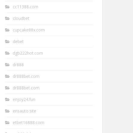
cc11388.com
cloudbet
cupcake88x.com
debet
dgb222hot.com
dr888
dr888bet.com
dr888bet.com
enjoy24.fun
erisauto.site
etbet16888.com