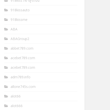
918kiss เข้าสู่ระบบ
918kissauto
918kissme
ABA
ABAGroup2
abbet789.com
acebet789.com
acebet789.com
adm789.info
allone745s.com
alot66
alot666