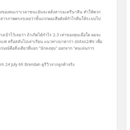
 สมองของคนเราเวลาชนะมันจะหลั่งสารอะดรีนาลีน ทำให้พวก
น่ๆ” สารภาพตรงๆเลยว่าขั้นแรกผมเสียตังค์กำไรคืนให้ระบบไป
างเป้าไว้เลยว่า ถ้าเกิดได้กำไร 2-3 เท่าของทุนเมื่อใด ผมจะ
าแฟ หรือสลับไปเล่าเรียน แนวทางบาคาร่า slotxo24hr เพื่อ
มณ์คือสิ่งเดียวที่แยก “นักลงทุน” ออกจาก “คนเล่นการ
 24 July 69 Brendan ดูรีวิวจากลูกค้าจริง