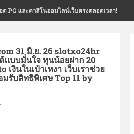
็อต PG และคาสิโนออนไลน์เว็บตรงตลอดเวลา!
om 31 มิ.ย. 26 slotxo24hr
นได้แบบมั่นใจ ทุนน้อยฝาก 20
o เงินในเป๋าเหงา เว็บเราช่วย
้อมรับสิทธิพิเศษ Top 11 by
o