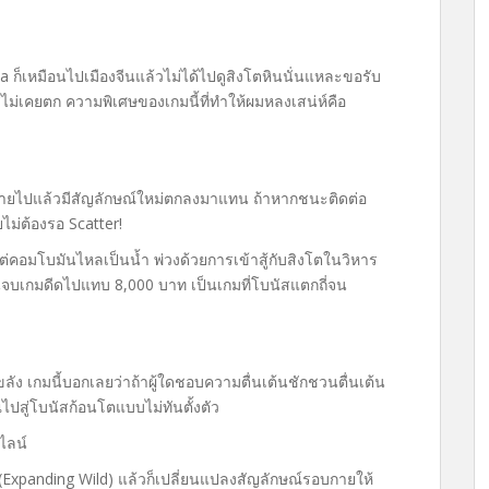
a ก็เหมือนไปเมืองจีนแล้วไม่ได้ไปดูสิงโตหินนั่นแหละขอรับ
แสไม่เคยตก ความพิเศษของเกมนี้ที่ทำให้ผมหลงเสน่ห์คือ
จะหายไปแล้วมีสัญลักษณ์ใหม่ตกลงมาแทน ถ้าหากชนะติดต่อ
ดยไม่ต้องรอ Scatter!
่คอมโบมันไหลเป็นน้ำ พ่วงด้วยการเข้าสู้กับสิงโตในวิหาร
นจบเกมดีดไปแทบ 8,000 บาท เป็นเกมที่โบนัสแตกถี่จน
ขลัง เกมนี้บอกเลยว่าถ้าผู้ใดชอบความตื่นเต้นชักชวนตื่นเต้น
สู่โบนัสก้อนโตแบบไม่ทันตั้งตัว
ไลน์
ล (Expanding Wild) แล้วก็เปลี่ยนแปลงสัญลักษณ์รอบกายให้