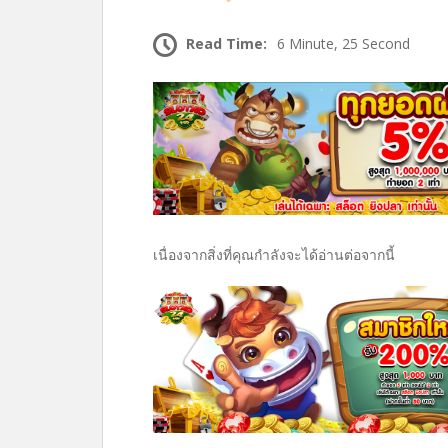
Read Time:
6 Minute, 25 Second
เนื่องจากสิ่งที่คุณกำลังจะได้อ่านต่อจากนี้