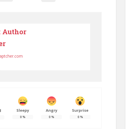
t Author
er
aptcher.com
Sleepy
Angry
Surprise
d
0
%
0
%
0
%