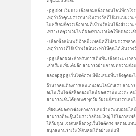
ที่ทุนน้อยได้เลย
• pg slot เว็บตรง เลือกเกมสล็อตออนไลน์ที่ถูกใจ
เหตุว่าถ้าคุณปรารถนาเงินรางวัลที่ได้มาแบบง่ายๆก
ในฟรีเกมก็ควรเลือกเกมที่เข้าฟรีสปินได้อย่างง่า
เพราะเหตุว่าเว็บไซต์ของพวกเราเปิดให้ทดลองเล่
• เลือกซื้อสปินฟรี อีกหนึ่งเทคนิคที่ไม่สมควรพลาด
เหตุว่าการที่ได้เข้าฟรีสปินจะทำให้คุณได้เงินรางว
• pg เลือกขณะสำหรับการเดิมพัน เลือกระยะเวลา
เล่าเรียนเพิ่มเติมอีก สามารถอ่านจากบทความก่อน
สล็อตpg pg เว็บไซต์ตรง มีข้อเสนอที่น่าดึงดูดอะไ
ถ้าหากคุณต้องการเล่นเกมออนไลน์กับเรา สามารถที
อยู่ในเว็บไซต์สล็อตออนไลน์ของเรานั่นเองค่ะ คนไม
สามารถเล่นได้ทุกเพศ ทุกวัย วัยรุ่นก็สามารถเล่นได้
เพียงแค่มองหาช่องทางการเล่นผ่านระบบออนไลน์ โด
สามารถที่จะลุ้นเงินรางวัลก้อนใหญ่ ได้โอกาสเ
ให้กับคุณ เจอกับสล็อตpgเว็บไซต์ตรง ผลตอบแท
สนุกสนานร่าเริงให้กับคุณได้อย่างแน่แท้