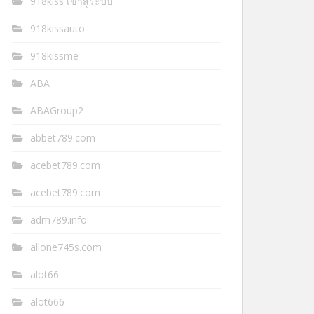
918kiss เข้าสู่ระบบ
918kissauto
918kissme
ABA
ABAGroup2
abbet789.com
acebet789.com
acebet789.com
adm789.info
allone745s.com
alot66
alot666