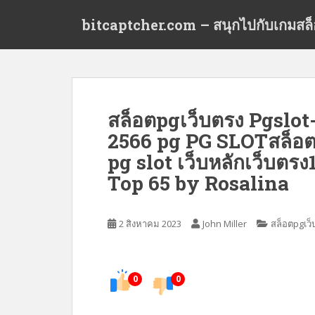
S
bitcaptcher.com – สนุกไปกับเกมสล
k
i
p
t
o
m
สล็อตpgเว็บตรง Pgslot
a
2566 pg PG SLOTสล็อต
i
n
pg slot เว็บหลักเว็บตรง
c
Top 65 by Rosalina
o
n
t
2 สิงหาคม 2023
John Miller
สล็อตpgเว็
e
n
t
0
0