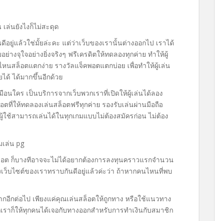
เล่นยังไงก็ไม่สะดุด
ดีอยู่แล้วใช่มั้ยล่ะคะ แต่ว่าเว็บของเรานั้นต่างออกไป เราได้
ย่างจุใจอย่างยิ่งจริงๆ ฟรีเครดิตให้ทดลองทุกค่าย ทำให้ผู้
ไหนสล็อตแตกง่าย รางวัลแจ็คพอตแตกบ่อย เพื่อทำให้ผู้เล่น
ได้ ได้มากขึ้นอีกด้วย
อนใคร เป็นบริการจากเว็บพวกเราที่เปิดให้ผู้เล่นได้ลอง
อตที่ให้ทดลองเล่นสล็อตฟรีทุกค่าย รองรับเล่นผ่านมือถือ
 ผู้ใช้สามารถเล่นได้ในทุกเกมแบบไม่ต้องสมัครก่อน ไม่ต้อง
มเล่น pg
่นสล็อต ก็บางทีอาจจะไม่ได้อยากต้องการลงทุนคราวแรกจำนวน
ึ่งเว็บไซต์ของเราทราบกันดีอยู่แล้วค่ะว่า ถ้าหากคนไหนที่พบ
ยากอีกต่อไป เพียงแค่คุณเล่นสล็อตให้ถูกทาง หรือใช้แนวทาง
พวกเราก็ให้ทุกคนได้เจอกับทางออกสำหรับการทำเงินกับสมาชิก