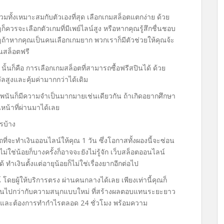
รวมทั้งเหมาะสมกับตัวเองที่สุด เลือกเกมสล็อตแตกง่าย ด้วย
็ควรจะเลือกตัวเกมที่มีเพย์ไลน์สูง หรือหากคุณรู้สึกชื่นชอบ
ยๆถ้าหากคุณเป็นคนเลือกเกมยาก พวกเราก็มีตัวช่วยให้คุณจ้ะ
นสล็อตฟรี
 นั้นก็คือ การเลือกเกมสล็อตที่สามารถซื้อฟรีสปินได้ ด้วย
ัลสูงและคุ้มค่ามากกว่าได้เดิม
พนันก็มีความจำเป็นมากมายเช่นเดียวกัน ถ้าเกิดอยากศึกษา
หน้าที่ผ่านมาได้เลย
รบ้าง
่จะทำเงินออนไลน์ให้คุณ 1 วัน ซึ่งโอกาสทั้งผองนี้จะซ่อน
่ใช่น้อยก็บางครั้งก็อาจจะยังไม่รู้จัก เว็บสล็อตออนไลน์
 ทำเงินตั้งแต่อายุน้อยก็ไม่ใช่เรื่องยากอีกต่อไป
ยผู้ให้บริการตรง ผ่านคนกลางได้เลย เพียงเท่านี้คุณก็
พลินไปกว่ากับความสนุกแบบใหม่ ที่สร้างผลตอบแทนระยะยาว
นและต้องการทำกำไรตลอด 24 ชั่วโมง พร้อมความ