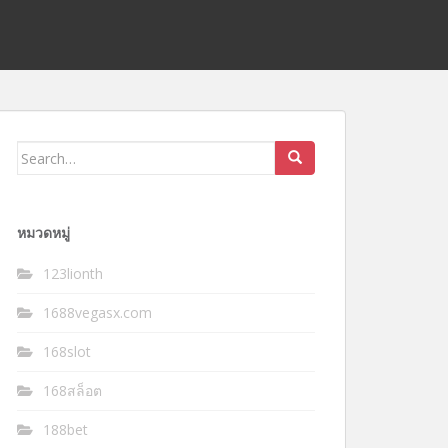
Search
for:
หมวดหมู่
123lionth
1688vegasx.com
168slot
168สล็อต
188bet