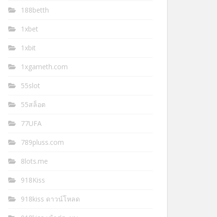
188betth
1xbet
1xbit
1xgameth.com
55slot
55สล็อต
77UFA
789pluss.com
8lots.me
918Kiss
918kiss ดาวน์โหลด