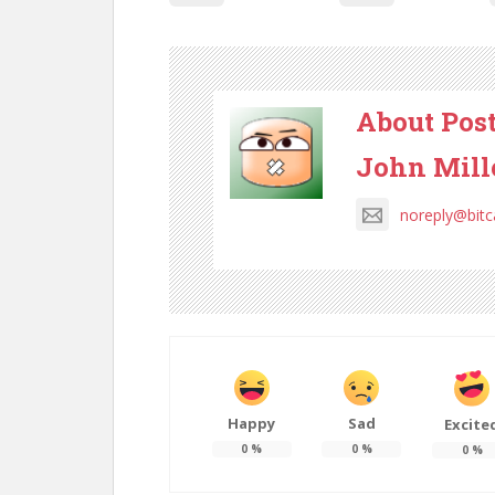
About Pos
John Mill
noreply@bitc
Happy
Sad
Excite
0
%
0
%
0
%