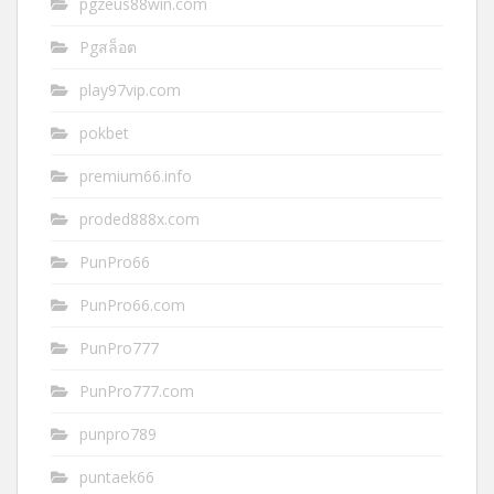
pgzeus88win.com
Pgสล็อต
play97vip.com
pokbet
premium66.info
proded888x.com
PunPro66
PunPro66.com
PunPro777
PunPro777.com
punpro789
puntaek66