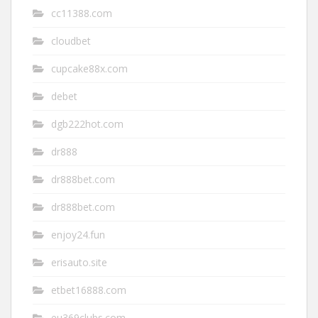
cc11388.com
cloudbet
cupcake88x.com
debet
dgb222hot.com
dr888
dr888bet.com
dr888bet.com
enjoy24.fun
erisauto.site
etbet16888.com
eu369clubs.com