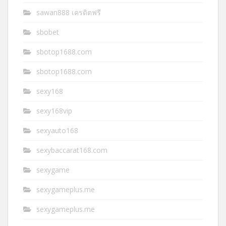
sawan888 เครดิตฟรี
sbobet
sbotop1688.com
sbotop1688.com
sexy168
sexy168vip
sexyauto168
sexybaccarat168.com
sexygame
sexygameplus.me
sexygameplus.me