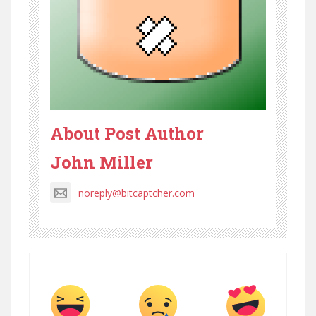
About Post Author
John Miller
noreply@bitcaptcher.com