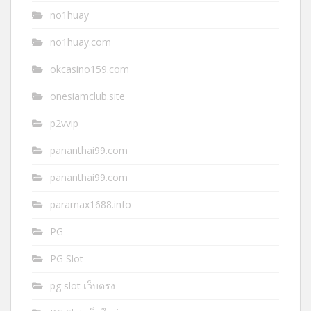
no1huay
no1huay.com
okcasino159.com
onesiamclub.site
p2vvip
pananthai99.com
pananthai99.com
paramax1688.info
PG
PG Slot
pg slot เว็บตรง