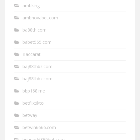
ambking
ambnovabet.com
ba88th.com
babet555.com
Baccarat
baj88thbz.com
baj88thbz.com
bbp168.me
betflixtikto
betway
betwin6666.com
betworld369hot.com