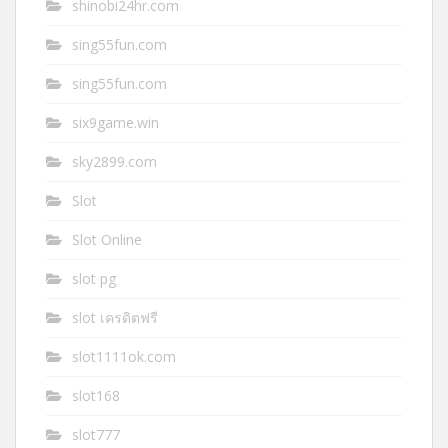
shinobi24hr.com
sing55fun.com
sing55fun.com
six9game.win
sky2899.com
Slot
Slot Online
slot pg
slot เครดิตฟรี
slot1111ok.com
slot168
slot777