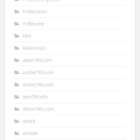
918kissauto
918kissme
ABA
ABAGroup2
abbet789.com
acebet789.com
acebet789.com
adm789.info
allone745s.com
alot66
alot666