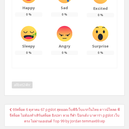
Happy
Sad
Excited
0
%
0
%
0
%
Sleepy
Angry
Surprise
0
%
0
%
0
%
allbet24hr
แนะแนว
69สล็อต 6 ตุลาคม 67 pgslot สุดยอดเว็บพีจีเว็บแรกในไทย ดาวน์โหลด พี
เรื่อง
จีสล็อต ไม่ต้องทำเทิร์นสล็อต ยิงปลา หวย กีฬา ป๊อกเด้ง บาคาร่า pgslot เว็บ
ตรง ไม่ผ่านเอเย่นต์ Top 99 by Jordan temmax69.vip