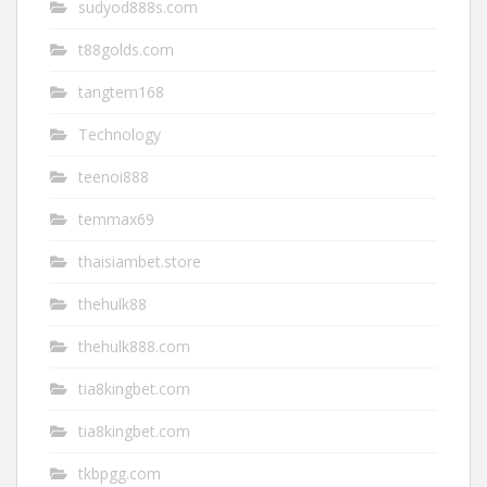
sudyod888s.com
t88golds.com
tangtem168
Technology
teenoi888
temmax69
thaisiambet.store
thehulk88
thehulk888.com
tia8kingbet.com
tia8kingbet.com
tkbpgg.com