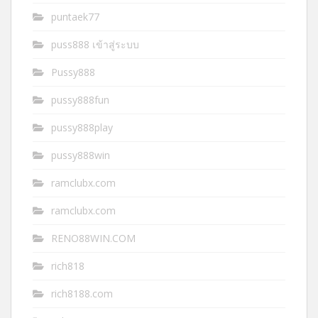
puntaek77
puss888 เข้าสู่ระบบ
Pussy888
pussy888fun
pussy888play
pussy888win
ramclubx.com
ramclubx.com
RENO88WIN.COM
rich818
rich8188.com