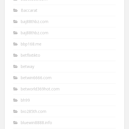
Baccarat
baj88thbz.com
baj88thbz.com
bbp168.me
betflixtikto
betway
betwin6666.com
betworld369hot.com
bh99
bio285th.com
bluewin8888.info