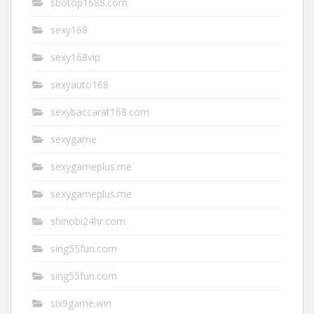
sbotop1688.com
sexy168
sexy168vip
sexyauto168
sexybaccarat168.com
sexygame
sexygameplus.me
sexygameplus.me
shinobi24hr.com
sing55fun.com
sing55fun.com
six9game.win