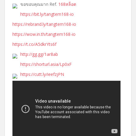
ขอขอบคุณมาก Ref.
168สล็อต
https://bit.ly/tangtem168-io
https://rebrand.ly/tangtem168-io
https://wow.in.th/tangtem168-io
https://t.co/A5dkrYts6f
http://gg.gg/1ar8ab
https://shorturl.asia/Lp0xF
https://cutt.ly/ieefzjPN