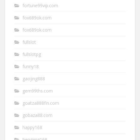
fortune99vip.com
fox689ok.com
fox689ok.com
fullslot
fullslotpg
funny18
gaojing888
gem99ths.com
goatza888fin.com
gobaza88.com
happy168
hengjing168