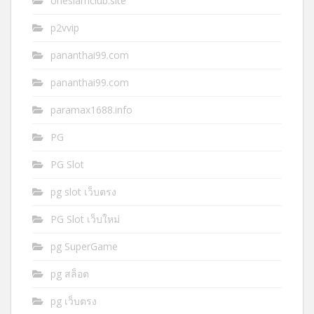
onesiamclub.site
p2vvip
pananthai99.com
pananthai99.com
paramax1688.info
PG
PG Slot
pg slot เว็บตรง
PG Slot เว็บใหม่
pg SuperGame
pg สล็อต
pg เว็บตรง