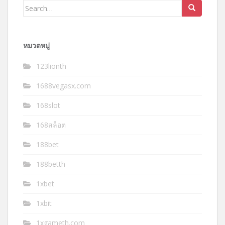
Search
for:
หมวดหมู่
123lionth
1688vegasx.com
168slot
168สล็อต
188bet
188betth
1xbet
1xbit
1xgameth.com