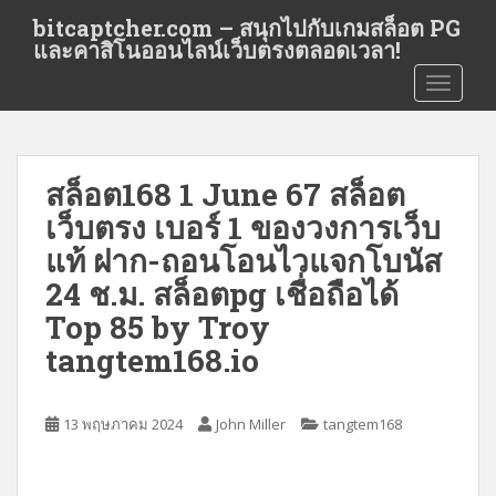
S
bitcaptcher.com – สนุกไปกับเกมสล็อต PG
k
และคาสิโนออนไลน์เว็บตรงตลอดเวลา!
i
TOGGLE
p
t
o
m
สล็อต168 1 June 67 สล็อต
a
i
เว็บตรง เบอร์ 1 ของวงการเว็บ
n
แท้ ฝาก-ถอนโอนไวแจกโบนัส
c
24 ช.ม. สล็อตpg เชื่อถือได้
o
n
Top 85 by Troy
t
tangtem168.io
e
n
t
13 พฤษภาคม 2024
John Miller
tangtem168