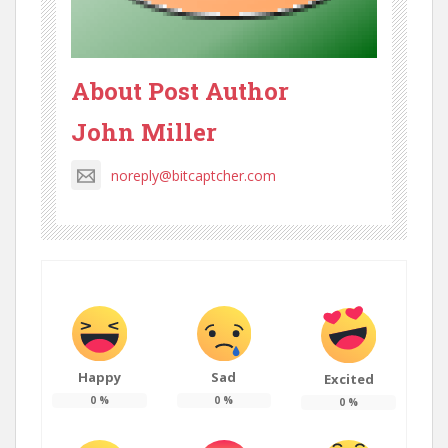
About Post Author
John Miller
noreply@bitcaptcher.com
Happy
Sad
Excited
0
%
0
%
0
%