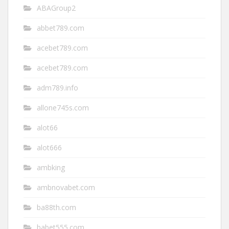
ABAGroup2
abbet789.com
acebet789.com
acebet789.com
adm789.info
allone745s.com
alot66
alot666
ambking
ambnovabet.com
ba88th.com
babet555.com