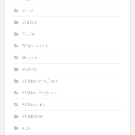
55slot
55สล็อต
77UFA
789pluss.com
8lots.me
918Kiss
918kiss ดาวน์โหลด
918kiss เข้าสู่ระบบ
918kissauto
918kissme
ABA