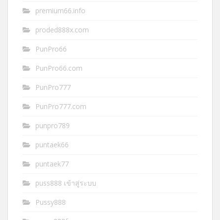
premium66.info
proded888x.com
PunPro66
PunPro66.com
PunPro777
PunPro777.com
punpro789
puntaek66
puntaek77
puss888 เข้าสู่ระบบ
Pussy888