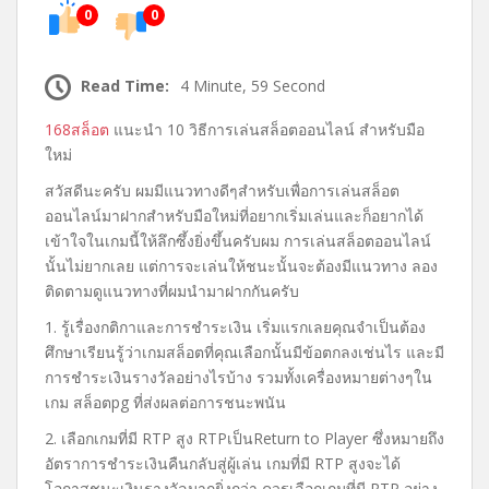
0
0
Read Time:
4 Minute, 59 Second
168สล็อต
แนะนำ 10 วิธีการเล่นสล็อตออนไลน์ สำหรับมือ
ใหม่
สวัสดีนะครับ ผมมีแนวทางดีๆสำหรับเพื่อการเล่นสล็อต
ออนไลน์มาฝากสำหรับมือใหม่ที่อยากเริ่มเล่นและก็อยากได้
เข้าใจในเกมนี้ให้ลึกซึ้งยิ่งขึ้นครับผม การเล่นสล็อตออนไลน์
นั้นไม่ยากเลย แต่การจะเล่นให้ชนะนั้นจะต้องมีแนวทาง ลอง
ติดตามดูแนวทางที่ผมนำมาฝากกันครับ
1. รู้เรื่องกติกาและการชำระเงิน เริ่มแรกเลยคุณจำเป็นต้อง
ศึกษาเรียนรู้ว่าเกมสล็อตที่คุณเลือกนั้นมีข้อตกลงเช่นไร และมี
การชำระเงินรางวัลอย่างไรบ้าง รวมทั้งเครื่องหมายต่างๆใน
เกม สล็อตpg ที่ส่งผลต่อการชนะพนัน
2. เลือกเกมที่มี RTP สูง RTPเป็นReturn to Player ซึ่งหมายถึง
อัตราการชำระเงินคืนกลับสู่ผู้เล่น เกมที่มี RTP สูงจะได้
โอกาสชนะเงินรางวัลมากยิ่งกว่า ควรเลือกเกมที่มี RTP อย่าง