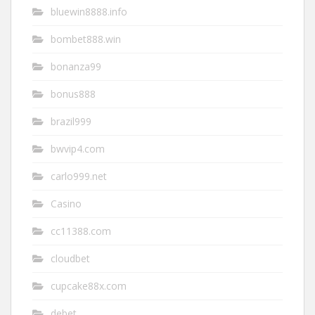
bluewin8888.info
bombet888.win
bonanza99
bonus888
brazil999
bwvip4.com
carlo999.net
Casino
cc11388.com
cloudbet
cupcake88x.com
debet