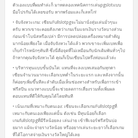
ตัวเองแบบที่ผมทำล่ะก็ มาทดลองเทคนิคการเล่นpgslotแบบ
มือโปรกันได้เลยขอรับ หากพร้อมและก็เลทโก!
• จับจังหวะเกม: เซียนFullslotpgจะไม่มานั่งสุ่มเล่นมั่วๆนะ
ครับ พวกเขาจะคอยสังเกตว่าเกมเริ่มแจกเงินรางวัลบางส่วน
ก่อนเข้าโบนัสหรือเปล่า มีการปลดปล่อยเครื่องหมายสำคัญ
มากน้อยเพียงใด เมื่อจับจังหวะได้แล้ว พวกเขาจะเพิ่มเบทเพื่อ
เก็บกำไรหนักๆทันที ซึ่งนี่คือจุดที่ไม่เหมือนกับนักเดิมพันทั่วๆไป
ถ้าหากคุณจับจังหวะได้ คุณก็เป็นเซียนไปครึ่งท่อนแล้วล่ะ
• บริหารทุนแบบขั้นบันได: แทนที่จะลงเบทเสมอกันทุกตา
เซียนจำนวนมากจะเลือกเบทต่ำในระยะแรก และหลังจากนั้น
ก็ค่อยๆเพิ่มขึ้นทีละลำดับเมื่อเห็นช่องทางสำหรับเพื่อการเข้า
ฟรีสปิน แนวทางแบบนี้จะช่วยลดการเสี่ยงรวมทั้งเพิ่มผล
ตอบแทนที่ดีให้กับคุณได้โดยทันที
• เน้นเกมที่เหมาะกับตนเอง: เซียนจะเลือกเกมFullslotpgที่
เหมาะกับตนเองเพียงแค่นั้น ดังเช่น มีทุนน้อยก็เลือก
เกมfullslotpgที่มีรีลน้อยลง เล่นง่าย เข้าฟีเจอร์ฟรีสปินบ่อ
ยมาก แม้จะจ่ายรางวัลน้อย หรืออยากเล่นระยะยาวก็เลือกเกม
ที่ได้โอกาสจ่ายเงินรางวัลใหญ่ได้เลย