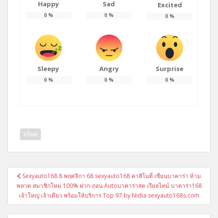
Happy
Sad
Excited
0
%
0
%
0
%
Sleepy
Angry
Surprise
0
%
0
%
0
%
สล็อต
แนะแนว
Sexyauto168 8 พฤศจิกา 68 sexyauto168 คาสิโนที่ เซียนบาคาร่า ห้าม
เรื่อง
พลาด สมาชิกใหม่ 100% ฝาก-ถอน Autoบาคาร่าสด เรียลไทม์ บาคาร่า168
เจ้าใหญ่ เจ้าเดียว พร้อมให้บริการ Top 97 by Nidia sexyauto168s.com