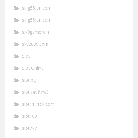
sing55fun.com
sing55fun.com
six9game.win
sky2899.com
Slot
Slot Online
slot pg
slot เครดิตฟรี
slot1111ok.com
slot168
slot777