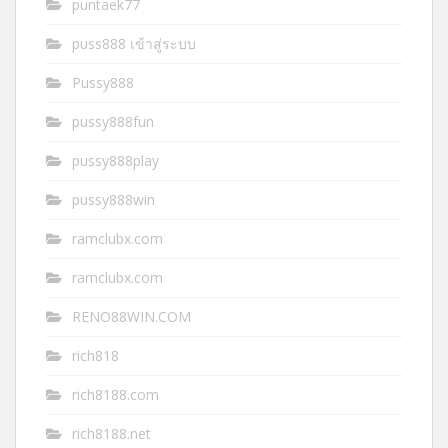
puntaek77
puss888 เข้าสู่ระบบ
Pussy888
pussy888fun
pussy888play
pussy888win
ramclubx.com
ramclubx.com
RENO88WIN.COM
rich818
rich8188.com
rich8188.net