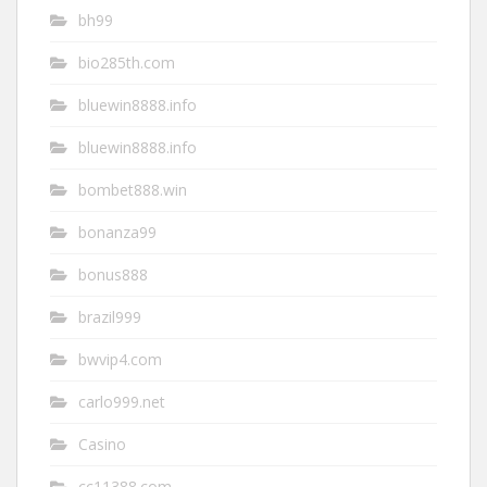
bh99
bio285th.com
bluewin8888.info
bluewin8888.info
bombet888.win
bonanza99
bonus888
brazil999
bwvip4.com
carlo999.net
Casino
cc11388.com