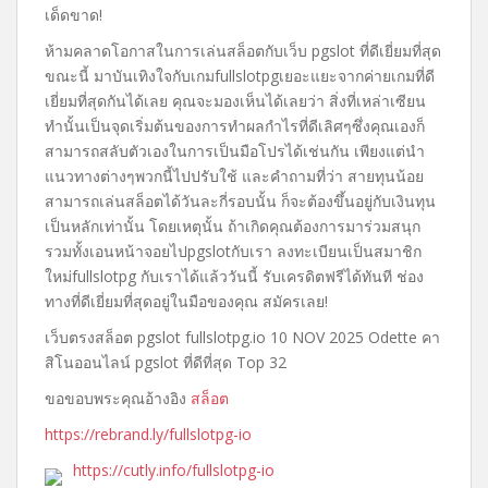
เด็ดขาด!
ห้ามคลาดโอกาสในการเล่นสล็อตกับเว็บ pgslot ที่ดีเยี่ยมที่สุด
ขณะนี้ มาบันเทิงใจกับเกมfullslotpgเยอะแยะจากค่ายเกมที่ดี
เยี่ยมที่สุดกันได้เลย คุณจะมองเห็นได้เลยว่า สิ่งที่เหล่าเซียน
ทำนั้นเป็นจุดเริ่มต้นของการทำผลกำไรที่ดีเลิศๆซึ่งคุณเองก็
สามารถสลับตัวเองในการเป็นมือโปรได้เช่นกัน เพียงแต่นำ
แนวทางต่างๆพวกนี้ไปปรับใช้ และคำถามที่ว่า สายทุนน้อย
สามารถเล่นสล็อตได้วันละกี่รอบนั้น ก็จะต้องขึ้นอยู่กับเงินทุน
เป็นหลักเท่านั้น โดยเหตุนั้น ถ้าเกิดคุณต้องการมาร่วมสนุก
รวมทั้งเอนหน้าจอยไปpgslotกับเรา ลงทะเบียนเป็นสมาชิก
ใหม่fullslotpg กับเราได้แล้ววันนี้ รับเครดิตฟรีได้ทันที ช่อง
ทางที่ดีเยี่ยมที่สุดอยู่ในมือของคุณ สมัครเลย!
เว็บตรงสล็อต pgslot fullslotpg.io 10 NOV 2025 Odette คา
สิโนออนไลน์ pgslot ที่ดีที่สุด Top 32
ขอขอบพระคุณอ้างอิง
สล็อต
https://rebrand.ly/fullslotpg-io
https://cutly.info/fullslotpg-io