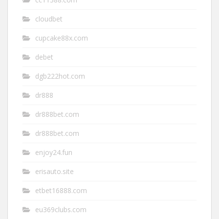
cloudbet
cupcake88x.com
debet
dgb222hot.com
dr888
dr888bet.com
dr888bet.com
enjoy24.fun
erisauto.site
etbet16888.com
eu369clubs.com