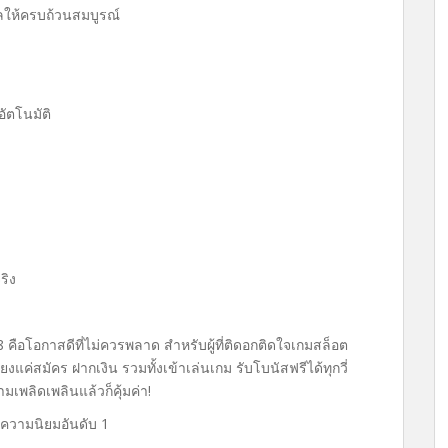
ูลให้ครบถ้วนสมบูรณ์
ัตโนมัติ
ริง
คือโอกาสดีที่ไม่ควรพลาด สำหรับผู้ที่ติดอกติดใจเกมสล็อต
ยงแค่สมัคร ฝากเงิน รวมทั้งเข้าเล่นเกม รับโบนัสฟรีได้ทุกวี่
มเพลิดเพลินแล้วก็คุ้มค่า!
ับความนิยมอันดับ 1