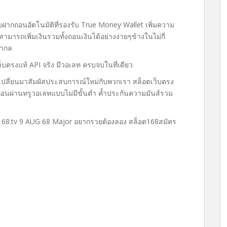
ฝากถอนอัตโนมัติที่รองรับ True Money Wallet เพิ่มความ
็สามารถเพิ่มเงินรวมทั้งถอนเงินได้อย่างง่ายๆข้างในไม่กี่
สากล
บตรงแท้ API จริง มีวอเลท ครบจบในที่เดียว
ลองเปลี่ยนมาสัมผัสประสบการณ์ใหม่กับพวกเรา สล็อตเว็บตรง
อนผ่านทรูวอเลทแบบไม่มีขั้นต่ำ ค้ำประกันความมันส์รวม
g168.tv 9 AUG 68 Major อยากรวยต้องลอง สล็อต168สมัคร