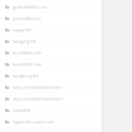
goatza888fin.com
gobaza88.com
happy168
hengjing168
hiso8888s.com
hiso8888s.com
hongkong456
https://sretthi99.bet/enter/
https://sretthi99.bet/enter/
hydra888
hyperclub-casino.com