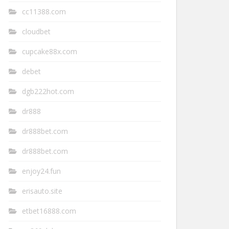
cc11388.com
cloudbet
cupcake88x.com
debet
dgb222hot.com
dr888
dr888bet.com
dr888bet.com
enjoy24.fun
erisauto.site
etbet16888.com