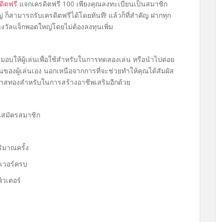
ดิตฟรี
แจกเครดิตฟรี 100 เพียงคุณลงทะเบียนเป็นสมาชิก
 ก็สามารถรับเครดิตฟรีได้โดยทันที! แล้วก็ที่สำคัญ ฝากทุก
นรางวัลแจ็กพอตใหญ่โดยไม่ต้องลงทุนเพิ่ม
์มอบให้ผู้เล่นเพื่อใช้สำหรับในการทดลองเล่น หรือนำไปต่อย
ของผู้เล่นเอง นอกเหนือจากการที่จะช่วยทำให้คุณได้สัมผัส
าสทองสำหรับในการสร้างอาชีพเสริมอีกด้วย
ยนสมัครสมาชิก
ปริมาณครั้ง
อเวอร์ครบ
ิวเตอร์