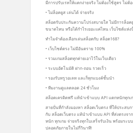
มีการปรับเรทให้แตกง่ายจริง ไม่ต้องใช้สูตร ไม่
• ไม่ล็อคยูส เล่นได้ จ่ายจริง
สล็อตรับประกันความโปร่งสบายใส ไม่มีการล็อคยูส
ขนาดไหน หรือได้กำไรเยอะแค่ไหน เว็บไซต์แห่งนี้ก
ทำไมจำต้องเลือกเล่นสล็อตกับ สล็อต168?
• เว็บไซต์ตรง ไม่มีอันตราย 100%
• รวมเกมสล็อตทุกค่ายเอาไว้ในเว็บเดียว
• ระบบอัตโนมัติ ฝาก-ถอน รวดเร็ว
• รองรับทรูวอเลท และก็ทุกแบงค์ชั้นนำ
• ทีมงานดูแลตลอด 24 ชั่วโมง
สล็อตเครดิตฟรี แท้นำเข้าแบบ API แตกหนักทุกเ
สายปั่นที่กำลังมองหา สล็อตเว็บตรง ที่ให้ประสบ
กับ สล็อตเว็บตรง แท้นำเข้าแบบ API ที่ส่งตรงจากค
หนัก ทุกเกม จ่ายจริงทุกใบเสร็จรับเงิน พร้อมระ
ปลอดภัยภายในไม่กี่วินาที!