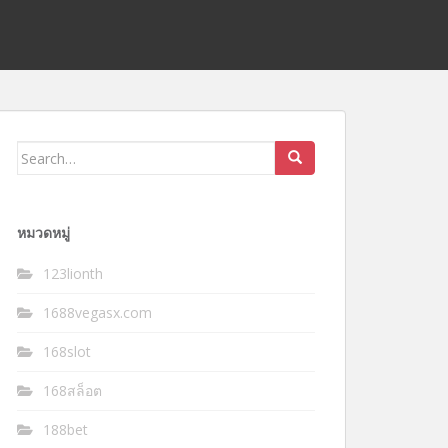
Search
for:
หมวดหมู่
123lionth
1688vegasx.com
168slot
168สล็อต
188bet