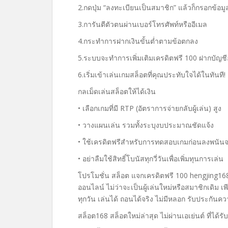
2.กดปุ่ม “ลงทะเบียนเป็นสมาชิก” แล้วก็กรอกข้อม
3.การันตีตัวตนผ่านเบอร์โทรศัพท์หรืออีเมล
4.กระทำการฝากเงินขั้นต่ำตามข้อตกลง
5.ระบบจะทำการเพิ่มเติมเครดิตฟรี 100 ฝากบัญชีอ
6.เริ่มเข้าเล่นเกมสล็อตที่คุณประทับใจได้ในทันที!
กลเม็ดเล่นสล็อตให้ได้เงิน
• เลือกเกมที่มี RTP (อัตราการจ่ายกลับผู้เล่น) สูง
• วางแผนเล่น รวมทั้งระบุงบประมาณชัดแจ้ง
• ใช้เครดิตฟรีสำหรับการทดสอบเกมก่อนลงพนันจ
• อย่าลืมใช้สิทธิ์โบนัสทุกวี่วันเพื่อเพิ่มทุนการเล่น
โปรโมชั่น สล็อต แจกเครดิตฟรี 100 hengjing168 
ออนไลน์ ไม่ว่าจะเป็นผู้เล่นใหม่หรือสมาชิกเดิม เพี
ทุกวัน เล่นได้ ถอนได้จริง ไม่มีหลอก รับประกันควา
สล็อต168 สล็อตใหม่ล่าสุด ไม่ผ่านเอเย่นต์ ที่ได้ร