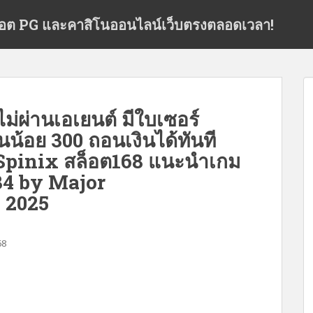
็อต PG และคาสิโนออนไลน์เว็บตรงตลอดเวลา!
ไม่ผ่านเอเยนต์ มีใบเซอร์
ุนน้อย 300 ถอนเงินได้ทันที
,Spinix สล็อต168 แนะนำเกม
84 by Major
 2025
68