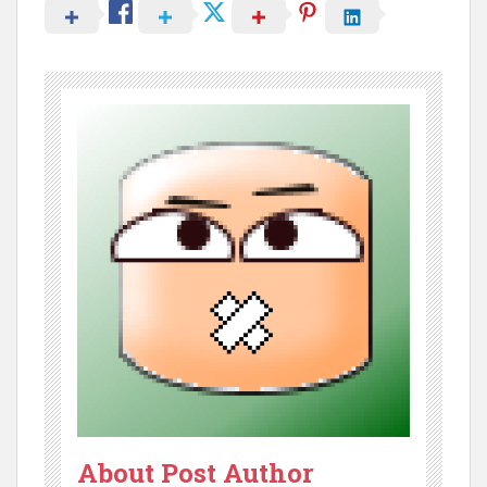
About Post Author