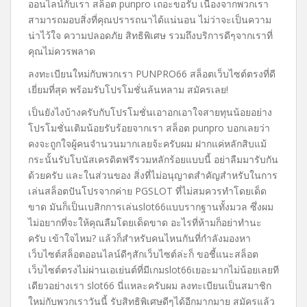
ออนไลน์กับเรา สล็อต punpro เถอะขอรับ เนื่องจากพวกเรา
สามารถมอบสิ่งที่คุณปรารถนาได้แน่นอน ไม่ว่าจะเป็นความ
น่าไว้ใจ ความปลอดภัย สิทธิพิเศษ รวมถึงบริการดีๆจากเราที่
คุณไม่ควรพลาด
ลงทะเบียนใหม่กับพวกเรา PUNPRO66 สล็อตเว็บไซต์ตรงที่ดี
เยี่ยมที่สุด พร้อมรับโปรโมชั่นล้นหลาม สมัครเลย!
เป็นยังไงบ้างครับกับโปรโมชั่นเอาอกเอาใจสายทุนน้อยอย่าง
โปรโมชั่นเติมน้อยรับร้อยจากเรา สล็อต punpro บอกเลยว่า
คงจะถูกใจผู้คนจำนวนมากเลยจ้ะครับผม ฝากแค่หลักสิบแม้
กระนั้นรับโบนัสเครดิตฟรีรวมหลักร้อยแบบนี้ อย่าลืมมารับกัน
ด้วยครับ และในส่วนของ สิ่งที่ไม่อนุญาตสำคัญสำหรับในการ
เล่นสล็อตปันโปรจากค่าย PGSLOT ที่ไม่สมควรทำโดยเด็ด
ขาด มันก็เป็นเบสิกการเล่นslot66แบบรากฐานทั้งมวล ซึ่งผม
ไม่อยากที่จะให้คุณลืมโดยเด็ดขาด อะไรที่ห้ามก็อย่าทำนะ
ครับ เข้าใจไหม? แล้วก็สำหรับคนไหนกันที่กำลังมองหา
เว็บไซต์สล็อตออนไลน์ดีๆสักเว็บไซต์ล่ะก็ ขอชี้แนะสล็อต
เว็บไซต์ตรงไม่ผ่านเอเย่นต์ที่มีเกมslot66เยอะมากไม่น้อยเลยที
เดียวอย่างเรา slot66 นี่แหละครับผม ลงทะเบียนเป็นสมาชิก
ใหม่กับพวกเราวันนี้ รับสิทธิพิเศษดีๆได้อีกมากมาย สมัครแล้ว