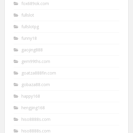
fox689ok.com
fullslot
fullslotpg
funny18
gaojing888
gem99ths.com
goatza888fin.com
gobaza88.com
happy168
hengjing168
hiso8888s.com
hiso8888s.com