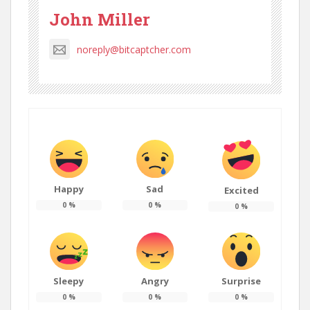
John Miller
noreply@bitcaptcher.com
Happy
Sad
Excited
0
%
0
%
0
%
Sleepy
Angry
Surprise
0
%
0
%
0
%