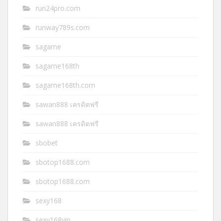
run24pro.com
runway789s.com
sagame
sagame168th
sagame168th.com
sawan888 เครดิตฟรี
sawan888 เครดิตฟรี
sbobet
sbotop1688.com
sbotop1688.com
sexy168
sexy168vip