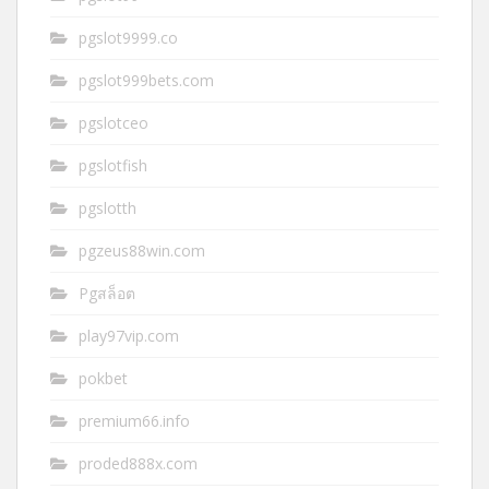
pgslot9999.co
pgslot999bets.com
pgslotceo
pgslotfish
pgslotth
pgzeus88win.com
Pgสล็อต
play97vip.com
pokbet
premium66.info
proded888x.com