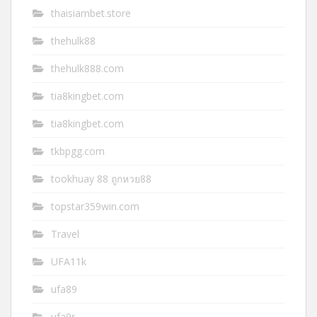
thaisiambet.store
thehulk88
thehulk888.com
tia8kingbet.com
tia8kingbet.com
tkbpgg.com
tookhuay 88 ถูกหวย88
topstar359win.com
Travel
UFA11k
ufa89
ufa9r