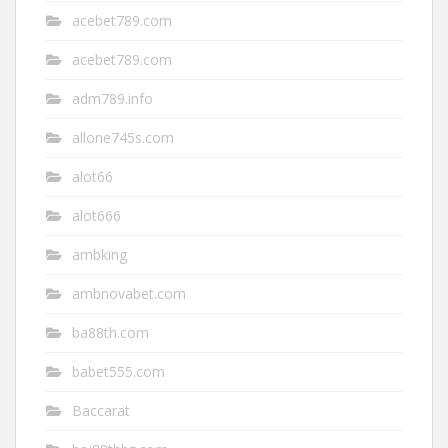
acebet789.com
acebet789.com
adm789.info
allone745s.com
alot66
alot666
ambking
ambnovabet.com
ba88th.com
babet555.com
Baccarat