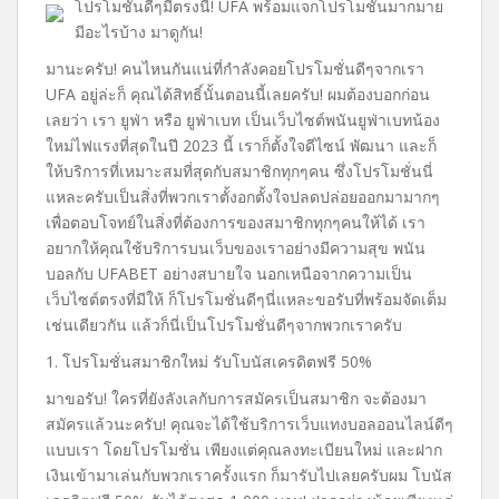
โปรโมชั่นดีๆมีตรงนี้! UFA พร้อมแจกโปรโมชั่นมากมาย
มีอะไรบ้าง มาดูกัน!
มานะครับ! คนไหนกันแน่ที่กำลังคอยโปรโมชั่นดีๆจากเรา
UFA อยู่ล่ะก็ คุณได้สิทธิ์นั้นตอนนี้เลยครับ! ผมต้องบอกก่อน
เลยว่า เรา ยูฟ่า หรือ ยูฟ่าเบท เป็นเว็บไซต์พนันยูฟ่าเบทน้อง
ใหม่ไฟแรงที่สุดในปี 2023 นี้ เราก็ตั้งใจดีไซน์ พัฒนา และก็
ให้บริการที่เหมาะสมที่สุดกับสมาชิกทุกๆคน ซึ่งโปรโมชั่นนี่
แหละครับเป็นสิ่งที่พวกเราตั้งอกตั้งใจปลดปล่อยออกมามากๆ
เพื่อตอบโจทย์ในสิ่งที่ต้องการของสมาชิกทุกๆคนให้ได้ เรา
อยากให้คุณใช้บริการบนเว็บของเราอย่างมีความสุข พนัน
บอลกับ UFABET อย่างสบายใจ นอกเหนือจากความเป็น
เว็บไซต์ตรงที่มีให้ ก็โปรโมชั่นดีๆนี่แหละขอรับที่พร้อมจัดเต็ม
เช่นเดียวกัน แล้วก็นี่เป็นโปรโมชั่นดีๆจากพวกเราครับ
1. โปรโมชั่นสมาชิกใหม่ รับโบนัสเครดิตฟรี 50%
มาขอรับ! ใครที่ยังลังเลกับการสมัครเป็นสมาชิก จะต้องมา
สมัครแล้วนะครับ! คุณจะได้ใช้บริการเว็บแทงบอลออนไลน์ดีๆ
แบบเรา โดยโปรโมชั่น เพียงแต่คุณลงทะเบียนใหม่ และฝาก
เงินเข้ามาเล่นกับพวกเราครั้งแรก ก็มารับไปเลยครับผม โบนัส