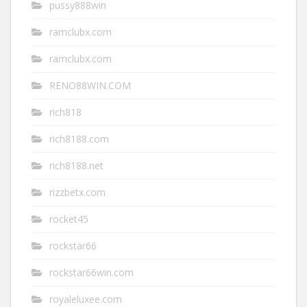
pussy888win
ramclubx.com
ramclubx.com
RENO88WIN.COM
rich818
rich8188.com
rich8188.net
rizzbetx.com
rocket45
rockstar66
rockstar66win.com
royaleluxee.com