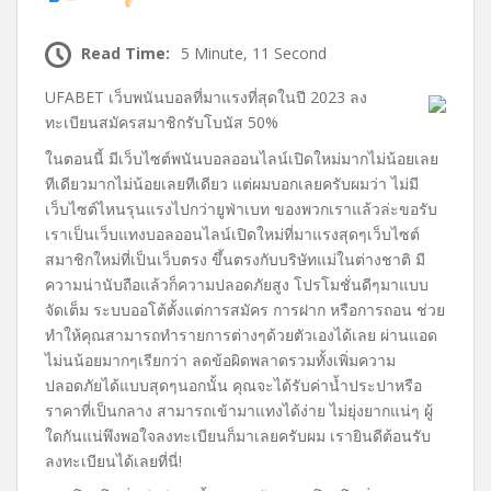
Read Time:
5 Minute, 11 Second
UFABET เว็บพนันบอลที่มาแรงที่สุดในปี 2023 ลง
ทะเบียนสมัครสมาชิกรับโบนัส 50%
ในตอนนี้ มีเว็บไซต์พนันบอลออนไลน์เปิดใหม่มากไม่น้อยเลย
ทีเดียวมากไม่น้อยเลยทีเดียว แต่ผมบอกเลยครับผมว่า ไม่มี
เว็บไซต์ไหนรุนแรงไปกว่ายูฟ่าเบท ของพวกเราแล้วล่ะขอรับ
เราเป็นเว็บแทงบอลออนไลน์เปิดใหม่ที่มาแรงสุดๆเว็บไซต์
สมาชิกใหม่ที่เป็นเว็บตรง ขึ้นตรงกับบริษัทแม่ในต่างชาติ มี
ความน่านับถือแล้วก็ความปลอดภัยสูง โปรโมชั่นดีๆมาแบบ
จัดเต็ม ระบบออโต้ตั้งแต่การสมัคร การฝาก หรือการถอน ช่วย
ทำให้คุณสามารถทำรายการต่างๆด้วยตัวเองได้เลย ผ่านแอด
ไม่นน้อยมากๆเรียกว่า ลดข้อผิดพลาดรวมทั้งเพิ่มความ
ปลอดภัยได้แบบสุดๆนอกนั้น คุณจะได้รับค่าน้ำประปาหรือ
ราคาที่เป็นกลาง สามารถเข้ามาแทงได้ง่าย ไม่ยุ่งยากแน่ๆ ผู้
ใดกันแน่พึงพอใจลงทะเบียนก็มาเลยครับผม เรายินดีต้อนรับ
ลงทะเบียนได้เลยที่นี่!