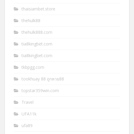
thaisiambet.store
thehulk88
thehulk888.com
tia8kingbet.com
tia8kingbet.com
tkbpgg.com
tookhuay 88 ถูกหวย88
topstar359win.com
Travel
UFA11k
ufa89