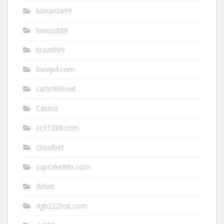
bonanza99
bonus888
brazil999
bwvip4.com
carlo999.net
Casino
cc11388.com
cloudbet
cupcake88x.com
debet
dgb222hot.com