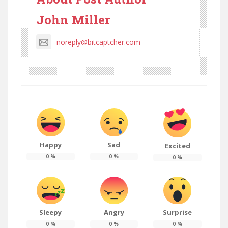
John Miller
noreply@bitcaptcher.com
Happy
Sad
Excited
0
%
0
%
0
%
Sleepy
Angry
Surprise
0
%
0
%
0
%