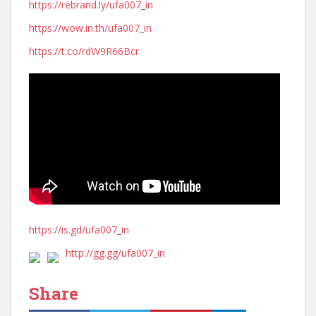
https://rebrand.ly/ufa007_in
https://wow.in.th/ufa007_in
https://t.co/rdW9R66Bcr
https://is.gd/ufa007_in
http://gg.gg/ufa007_in
Share