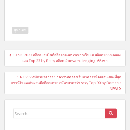
ยูฟ่าเบท
แนะแนว
30 ก.ย. 2023 สล็อต เวปไซต์สล็อตวอเลท casinoเว็บแม่ สล็อต168 ทดลอง
เรื่อง
เล่น Top 23 by Betsy สล็อตเว็บตรง m.Hengjing168.win
1 NOV 66สมัครบาคาร่า บาคาร่าทดลองเว็บบาคาร่าที่คนเล่นเยอะที่สุด
ดาวน์โหลดเล่นผ่านมือถือสะดวก สมัครบาคาร่า sexy Top 90 by Domenic
NEW!
Search
for: