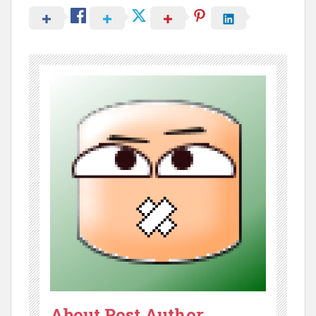
About Post Author