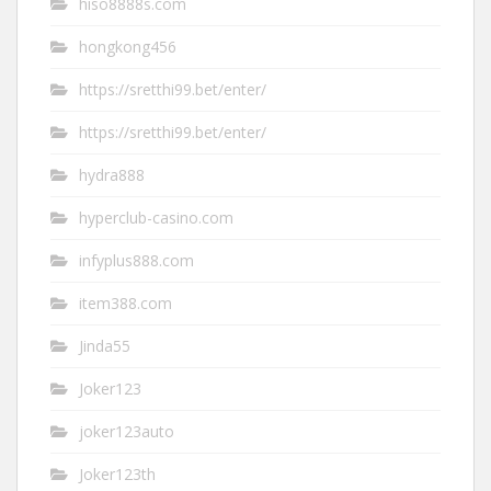
hiso8888s.com
hongkong456
https://sretthi99.bet/enter/
https://sretthi99.bet/enter/
hydra888
hyperclub-casino.com
infyplus888.com
item388.com
Jinda55
Joker123
joker123auto
Joker123th