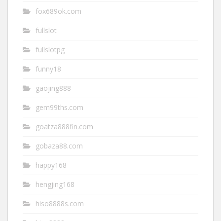
fox689ok.com
fullslot
fullslotpg
funny18
gaojing888
gem99ths.com
goatza888fin.com
gobaza88.com
happy168
hengjing168
hiso8888s.com