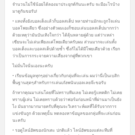
จำนวนไม่ใช้น้อยได้ลองมาประยุกต์กันนะครับ จะมีอะไรบ้าง
มาดูกันขอรับ!
• แทงทั้งยังบอลเต็งแล้วก็บอลสเต็ป หลายท่านมักจะถูกใจเล่น
บอลโพยเดียว ซึ่งอย่างตัวผมเองก็ชอบเล่นบอลสเต็ปมากกว่า
ด้วยเหตุว่ามันบันเทิงใจกว่า ได้ลุ้นหลายคู่ด้วย แต่ว่าเหล่า
เซียนจะไม่เล่นเพียงแค่โพยเดียวครับผม ส่วนมากจะเล่นทั้ง
บอลเต็งและบอลสเต็ปด้วยซ้ำ ซึ่งก้ไม่ได้มีโพยเดียวด้วย เรียก
ว่าเป็นการกระจายความเสี่ยงจากคู่ที่พวกเขา
ไม่มั่นใจนั่นเองนะครับ
• เรียนข้อมูลทุกๆอย่างเกี่ยวกับกลุ่มที่จะเล่น ผมว่านี่เป็นเบสิก
พื้นฐานสุดๆสำหรับการเล่นufaพนันบอลเลยจ๊ะขอรับ
ถ้าหากคุณมาเล่นโดยที่ไม่ทราบทีมเลย ไม่เคยรู้แทคติก ไม่เคย
ทราบผู้เล่น ไม่เคยทราบด้วยว่าฟอร์มก่อนหน้าที่ผ่านมาเป็นยัง
ไง มันยากมากมายครับที่คุณจะวิเคราะห์ผลที่ได้รับจากการ
แข่งขันถูก ด้วยเหตุนั้น ทดลองหาข้อมูลของกลุ่มที่จะเล่นก่อน
นะครับ
• รอดูไลน์อัพของนักเตะ ปกติแล้ว ไลน์อัพของแต่ละทีมที่