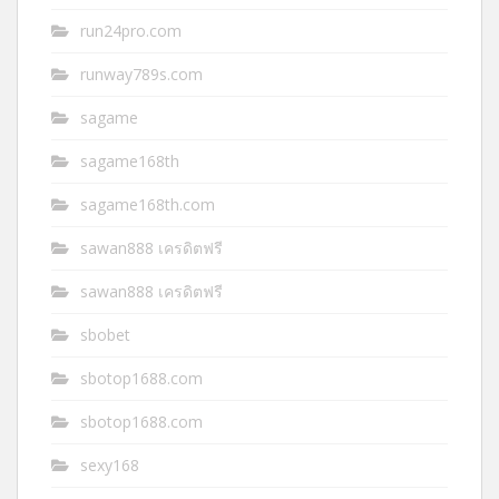
run24pro.com
runway789s.com
sagame
sagame168th
sagame168th.com
sawan888 เครดิตฟรี
sawan888 เครดิตฟรี
sbobet
sbotop1688.com
sbotop1688.com
sexy168