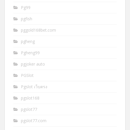
Pg99
pgfish
pggold168bet.com
pgheng
Pgheng99
pgjoker auto
PGSlot
Pgslot เว็บตรง
pgslot168
pgslot77
pgslot77.com