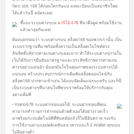
faro slot 168 ได้ก่อนใครกันแน่ ลงทะเบียนเป็นสมาชิกใหม่
ได้แล้ววันนี้ สมัครเลย!
ชี้แนะระบบต่างๆบน
มาริโอ้ 678
ที่น่าดึงดูด พร้อมใช้งาน
แล้วมาลุยกันเลย!
ต้องบอกก่อนว่า ระบบต่างๆบน สล็อต168 ของพวกเรานั้น เป็น
ระบบรากฐานที่มาพร้อมทั้งความเป็นสล็อตเว็บไซต์ตรง
ลิขสิทธิ์แท้จากค่ายเกมต่างๆเยอะมาก ทำให้ระบบต่างๆภายใน
เว็บได้รับการยืนยันมาตรฐานและประสิทธิภาพจากค่ายเกม
ต่างๆอย่างแม่นยำ มั่นอกมั่นใจในคุณภาพของระบบต่างๆได้
แน่นอน สร้างประสบการณ์การเดิมพันสล็อตออนไลน์กับ
สล็อต168 ปากทางเข้าเล่น ได้แบบจัดเต็มแน่ๆนะครับ และก็นี่
เป็นระบบต่างๆที่น่าสนใจที่พวกเราพร้อมให้บริการกับคุณ
อย่างเต็มที่
• mario678 ระบบฝากถอนออโต้: ระบบฝากถอนที่คุณ
สามารถทำรายการฝากถอนด้วยตัวเองได้อย่างรวดเร็ว
มาพร้อมระบบอัตโนมัติที่ทันสมัยแล้วก็ไม่มีอันตราย รองรับ
การใช้งานผ่านแอปพลิเคชันธนาคารและก็ E-Wallet ทุกแบบ
ไม่มีอย่างต่ำ