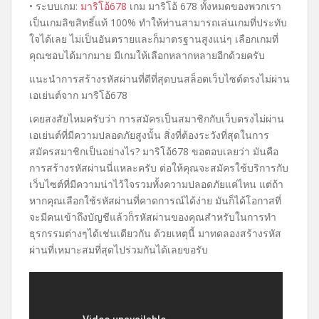
• ระบบเกม:
มาริโอ้678
เกม มาริโอ้ 678 ทั้งหมดของพวกเรา
เป็นเกมลิขสิทธิ์แท้ 100% ทำให้ท่านสามารถเล่นเกมที่ประทับ
ใจได้เลย ไม่เป็นอันตรายและก็มาตรฐานสูงแน่ๆ เลือกเกมที่
คุณชอบได้มากมาย มีเกมให้เลือกหลากหลายอีกด้วยครับ
แนะนำการสร้างรหัสผ่านที่ดีที่สุดบนสล็อตเว็บไซต์ตรงไม่ผ่าน
เอเย่นต์จาก มาริโอ้678
เคยสงสัยไหมครับว่า การสมัครเป็นสมาชิกกับเว็บตรงไม่ผ่าน
เอเย่นต์ที่มีความปลอดภัยสูงนั้น สิ่งที่ต้องระวังที่สุดในการ
สมัครสมาชิกเป็นอย่างไร? มาริโอ้678 ขอตอบเลยว่า มันคือ
การสร้างรหัสผ่านนี่แหละครับ ต่อให้คุณจะสมัครใช้บริการกับ
เว็บไซต์ที่มีความน่าไว้ใจรวมทั้งความปลอดภัยแค่ไหน แต่ถ้า
หากคุณเลือกใช้รหัสผ่านที่คาดการณ์ได้ง่าย มันก็ได้โอกาสที่
จะมีคนเข้าถึงบัญชีแล้วก็รหัสผ่านของคุณสำหรับในการทำ
ธุรกรรมต่างๆได้เช่นเดียวกัน ด้วยเหตุนี้ มาทดลองสร้างรหัส
ผ่านที่เหมาะสมที่สุดไปร่วมกันได้เลยขอรับ