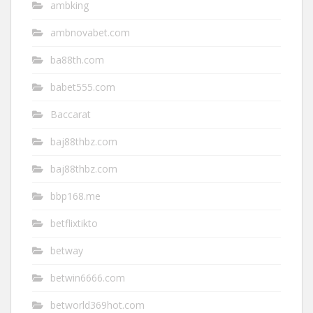
ambking
ambnovabet.com
ba88th.com
babet555.com
Baccarat
baj88thbz.com
baj88thbz.com
bbp168.me
betflixtikto
betway
betwin6666.com
betworld369hot.com