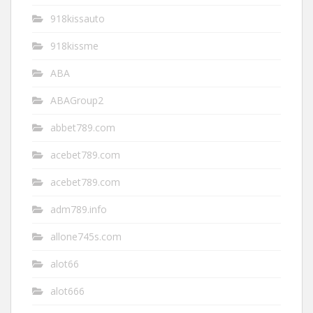
918kissauto
918kissme
ABA
ABAGroup2
abbet789.com
acebet789.com
acebet789.com
adm789.info
allone745s.com
alot66
alot666