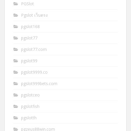
PGSlot
Pgslot เว็บตรง
pgslot168
pgslot77
pgslot77.com
pgslot99
pgslot9999.co
pgslot999bets.com
pgslotceo
pgslotfish
pgslotth
pgzeus88win.com