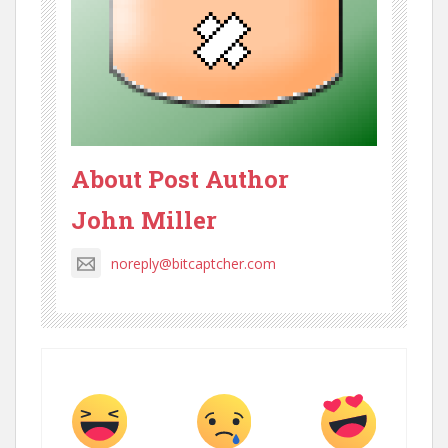
About Post Author
John Miller
noreply@bitcaptcher.com