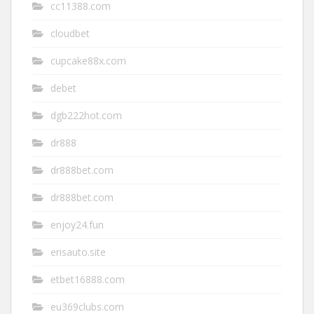
cc11388.com
cloudbet
cupcake88x.com
debet
dgb222hot.com
dr888
dr888bet.com
dr888bet.com
enjoy24.fun
erisauto.site
etbet16888.com
eu369clubs.com