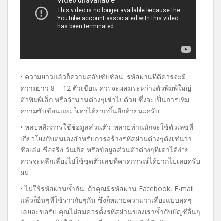
• ความยาวแล้วก็ความสลับซับซ้อน: รหัสผ่านที่ดีควรจะมี
ความยาว 8 – 12 ตัวเขียน ควรจะผสมระหว่างตัวพิมพ์ใหญ่
ตัวพิมพ์เล็ก หรือจำนวนต่างๆเข้าไปด้วย ซึ่งจะเป็นการเพิ่ม
ความซับซ้อนและก็เดาได้ยากขึ้นอีกด้วยนะครับ
• หลบหลีกการใช้ข้อมูลส่วนตัว: หลายท่านมักจะใช้ตัวเลขที่
เกี่ยวโยงกับตนเองสำหรับการสร้างรหัสผ่านต่างๆดังเช่นว่า
ชื่อเล่น ชื่อจริง วันเกิด หรือข้อมูลส่วนตัวต่างๆที่เดาได้ง่าย
ควรจะหลีกเลี่ยงไปใช้ชุดตัวเลขที่คาดการณ์ได้ยากไปเลยครับ
ผม
• ไม่ใช้รหัสผ่านซ้ำกัน: ถ้าคุณมีรหัสผ่าน Facebook, E-mail
แล้วก็อื่นๆที่ใช้ราวกับๆกัน ซึ่งก็หมายความว่าเสี่ยงแบบสุดๆ
เลยล่ะขอรับ คุณไม่สมควรตั้งรหัสผ่านของเราซ้ำกับบัญชีอื่นๆ