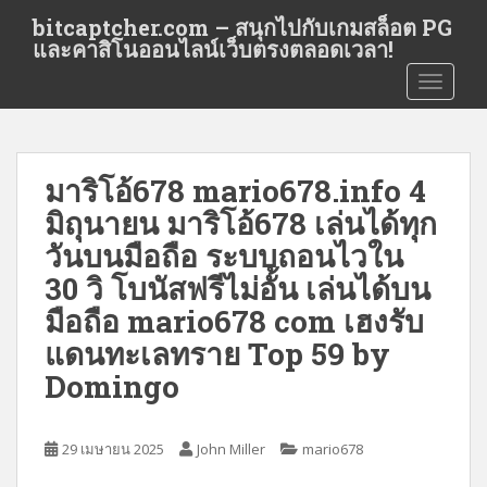
S
bitcaptcher.com – สนุกไปกับเกมสล็อต PG
k
และคาสิโนออนไลน์เว็บตรงตลอดเวลา!
i
TOGGLE
p
t
o
m
มาริโอ้678 mario678.info 4
a
i
มิถุนายน มาริโอ้678 เล่นได้ทุก
n
วันบนมือถือ ระบบถอนไวใน
c
30 วิ โบนัสฟรีไม่อั้น เล่นได้บน
o
n
มือถือ mario678 com เฮงรับ
t
แดนทะเลทราย Top 59 by
e
Domingo
n
t
29 เมษายน 2025
John Miller
mario678