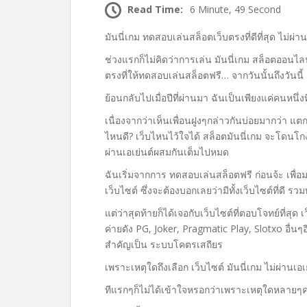
Read Time:
6 Minute, 49 Second
มันนี่เกม ทดสอบเล่นสล็อตเว็บตรงที่ดีที่สุด ไม่ผ่าน
ช่วงแรกก็ไม่คิดว่าการเล่น มันนี่เกม สล็อตออนไล
ตรงที่ให้ทดสอบเล่นสล็อตฟรี… จากวันนั้นถึงวันนี้
ย้อนกลับไปเมื่อปีที่ผ่านมา ฉันเป็นเพียงแค่คนหนึ่ง
เนื่องจากว่าเห็นเพื่อนฝูงๆกล่าวกันบ่อยมากว่า แตกง่า
ไหนดี? เว็บไหนไว้ใจได้ สล็อตมันนี่เกม จะโดนโกงไ
ผ่านเอเย่นต์ผสมกันเต็มไปหมด
ฉันเริ่มจากการ ทดสอบเล่นสล็อตฟรี ก่อนจ้ะ เพ
เว็บไซต์ ซึ่งจะต้องบอกเลยว่ามีทั้งเว็บไซต์ที่ดี รวมท
แต่ว่าสุดท้ายก็ได้เจอกับเว็บไซต์ที่ตอบโจทย์ที่สุด
ค่ายดัง PG, Joker, Pragmatic Play, Slotxo อื่นๆอ
สำคัญเป็น ระบบโคตรเสถียร
เพราะเหตุใดถึงเลือก เว็บไซต์ มันนี่เกม ไม่ผ่านเอเ
ทีแรกๆก็ไม่ได้เข้าใจหรอกว่าเพราะเหตุใดหลายๆคนถ