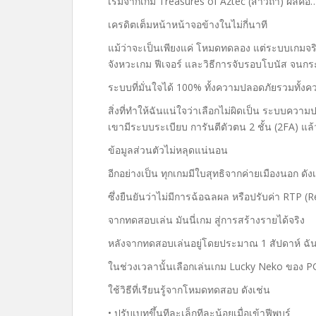
เริ่มจากเกม Treasures of Aztec (สาวถ้ำ) ผลคือ…
เครดิตเต็มหน้าหน้าจอข้างในไม่กี่นาที
แม้ว่าจะเป็นเพียงแค่ โหมดทดลอง แต่ระบบเกมจริ
จังหวะเกม ฟีเจอร์ และวิธีการจับรอบโบนัส จนกระท
ระบบที่มั่นใจได้ 100% ทั้งความปลอดภัยรวมทั้ง
สิ่งที่ทำให้ฉันแน่ใจว่าเลือกไม่ผิดเป็น ระบบความ
เขามีระบบระเบียบ การันตีตัวตน 2 ชั้น (2FA) แล้
ข้อมูลส่วนตัวไม่หลุดแน่นอน
อีกอย่างเป็น ทุกเกมมีใบสุทธิจากค่ายเมืองนอก ดั
ซึ่งยืนยันว่าไม่มีการฉ้อฉลผล หรือปรับค่า RTP (R
จากทดสอบเล่น มันนี่เกม สู่การสร้างรายได้จริง
หลังจากทดสอบเล่นอยู่โดยประมาณ 1 สัปดาห์ ฉัน
ในช่วงเวลานั้นเลือกเล่นเกม Lucky Neko ของ 
ใช้วิธีที่เรียนรู้จากโหมดทดสอบ ดังเช่น
• ปรับเบทขึ้นทีละเล็กทีละน้อยเมื่อเข้าฟีพบร์