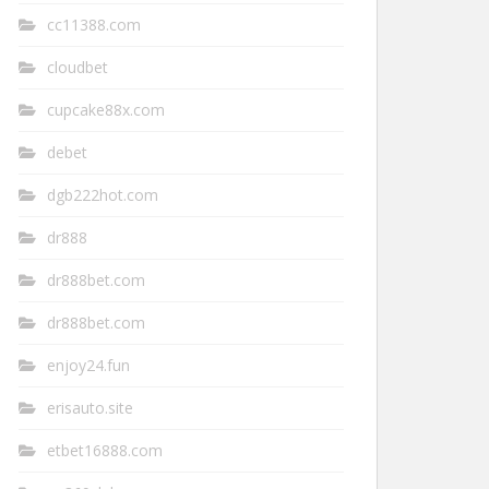
cc11388.com
cloudbet
cupcake88x.com
debet
dgb222hot.com
dr888
dr888bet.com
dr888bet.com
enjoy24.fun
erisauto.site
etbet16888.com