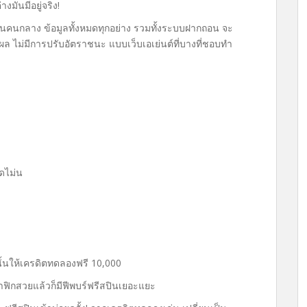
มันมีอยู่จริง!
่ผ่านคนกลาง ข้อมูลทั้งหมดทุกอย่าง รวมทั้งระบบฝากถอน จะ
กผล ไม่มีการปรับอัตราชนะ แบบเว็บเอเย่นต์ที่บางที่ชอบทำ
ดไม่น
นั้นให้เครดิตทดลองฟรี 10,000
าฟิกสวยแล้วก็มีฟีพบร์ฟรีสปินเยอะแยะ