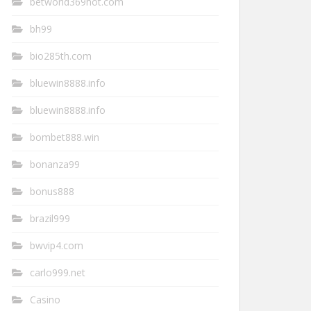
betworld369hot.com
bh99
bio285th.com
bluewin8888.info
bluewin8888.info
bombet888.win
bonanza99
bonus888
brazil999
bwvip4.com
carlo999.net
Casino