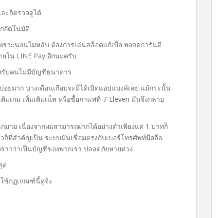
ละก็ตรวจดูได้
กอัตโนมัติ
ราะนอนไม่หลับ ต้องการเล่นสล็อตแก้เบื่อ พอกดการันตี
หายใน LINE Pay อีกนะครับ
ำหรับคนไม่มีบัญชีธนาคาร
ารบ่อยมาก บางเดือนเกือบจะมิได้เปิดแอปแบงค์เลย แม้กระนั้น
ติมเกม เพิ่มเติมเน็ต หรือซื้อกาแฟที่ 7-Eleven มันจึงกลาย
มากมาย เนื่องจากผมสามารถฝากได้อย่างต่ำเพียงแค่ 1 บาทก็
้วก็ที่สำคัญเป็น ระบบมันเชื่อมตรงกับเบอร์โทรศัพท์มือถือ
ันคราวว่าเป็นบัญชีของพวกเรา ปลอดภัยหายห่วง
สุด
ช้กฏเกณฑ์นี้ดูจ้ะ