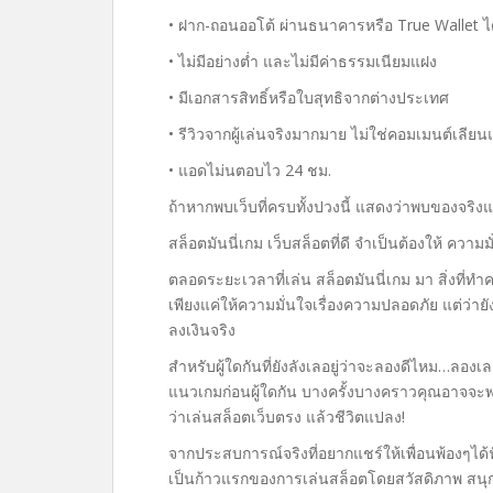
• ฝาก-ถอนออโต้ ผ่านธนาคารหรือ True Wallet ไ
• ไม่มีอย่างต่ำ และไม่มีค่าธรรมเนียมแฝง
• มีเอกสารสิทธิ์หรือใบสุทธิจากต่างประเทศ
• รีวิวจากผู้เล่นจริงมากมาย ไม่ใช่คอมเมนต์เลีย
• แอดไม่นตอบไว 24 ชม.
ถ้าหากพบเว็บที่ครบทั้งปวงนี้ แสดงว่าพบของจริงแ
สล็อตมันนี่เกม เว็บสล็อตที่ดี จำเป็นต้องให้ ความ
ตลอดระยะเวลาที่เล่น สล็อตมันนี่เกม มา สิ่งที่ทำค
เพียงแค่ให้ความมั่นใจเรื่องความปลอดภัย แต่ว่ายัง
ลงเงินจริง
สำหรับผู้ใดกันที่ยังลังเลอยู่ว่าจะลองดีไหม…ลอง
แนวเกมก่อนผู้ใดกัน บางครั้งบางคราวคุณอาจจะพบเก
ว่าเล่นสล็อตเว็บตรง แล้วชีวิตแปลง!
จากประสบการณ์จริงที่อยากแชร์ให้เพื่อนพ้องๆได้ฟ
เป็นก้าวแรกของการเล่นสล็อตโดยสวัสดิภาพ สนุ