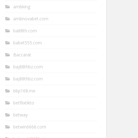
ambking
ambnovabet.com
ba88th.com
babet555.com
Baccarat
baj88thbz.com
baj88thbz.com
bbp168.me
betflixtikto
betway
betwin6666.com