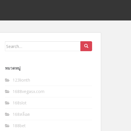
Search
for:
หมวดหมู่
123lionth
1688vegasx.com
168slot
168สล็อต
188bet