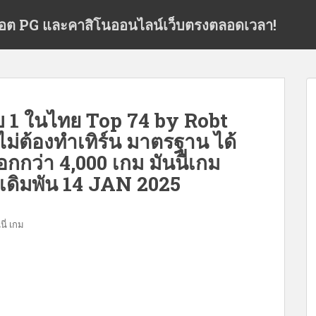
็อต PG และคาสิโนออนไลน์เว็บตรงตลอดเวลา!
ดับ 1 ในไทย Top 74 by Robt
่ต้องทำเทิร์น มาตรฐาน ได้
อกกว่า 4,000 เกม มันนี่เกม
รเดิมพัน 14 JAN 2025
นี่ เกม