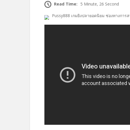
Read Time:
5 Minute, 26 Second
Pussy888 เกมยิงปลายอดนิยม ช่องทางการสร