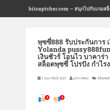
S
bitcaptcher.com – สนุกไปกับเกมสล
k
i
p
t
o
m
พุซซี่888 รับประกันการ 
a
Yolanda pussy888fun
i
n
เงินชัวร์ โอนไว บาคาร่า
c
สล็อตพุซซี่ โปรปัง กำไร
o
n
t
1 กุมภาพันธ์ 2025
John Miller
สล็อตพุซซ
e
n
t
0
0