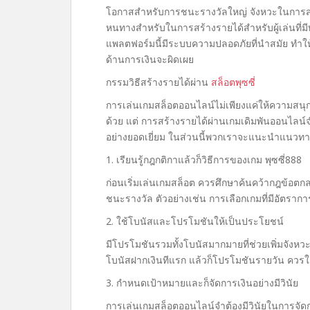
โอกาสสำหรับการชนะรางวัลใหญ่ จังหวะในการสร้าง
หนทางสำหรับในการสร้างรายได้สำหรับผู้เล่นที่
แพลตฟอร์มนี้มีระบบความปลอดภัยที่นำสมัย ทำให้ผู
ด้านการเงินจะผิดเผย
กรรมวิธีสร้างรายได้ผ่าน
สล็อตพุซซี่
การเล่นเกมสล็อตออนไลน์ไม่เพียงแค่ให้ความสนุกส
ด้วย แต่ การสร้างรายได้ผ่านเกมเดิมพันออนไลน์จ
อย่างยอดเยี่ยม ในส่วนนี้พวกเราจะแนะนำแนวทาง
1. เรียนรู้กฎกติกาแล้วก็วิธีการของเกม พุซซี่888
ก่อนเริ่มเล่นเกมสล็อต ควรศึกษาค้นคว้ากฎข้อตกลง
ชนะรางวัล ตัวอย่างเช่น การเลือกเกมที่มีอัตรากา
2. ใช้โบนัสและโปรโมชันให้เป็นประโยชน์
มีโปรโมชันรวมทั้งโบนัสมากมายที่ช่วยเพิ่มจังห
โบนัสฝากเงินทีแรก แล้วก็โปรโมชันรายวัน ควรใช
3. กำหนดเป้าหมายและก็จัดการเงินอย่างมีวินัย
การเล่นเกมสล็อตออนไลน์จำต้องมีวินัยในการจัดก