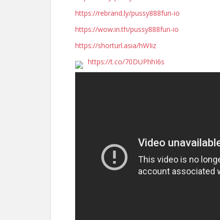
https://rebrand.ly/pussy888fun-io
https://wow.in.th/pussy888fun-io
https://shorturl.asia/hWIiz
https://t.co/70DUPhhI6s