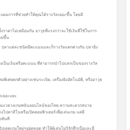
ละแผนการที่ช่วยทำให้คุณได้รางวัลเยอะขึ้น โดยมี
ทั้งราคาไม่เหมือนกัน อาวุธที่แรงกว่าจะใช้เงินที่ใช้ในการ
ายขึ้น
งปลา ปลาแต่ละชนิดมีคะแนนและก็รางวัลแตกต่างกัน ปลายิ่ง
กแปลงเป็นเงินหรือคะแนน ที่สามารถนำไปแลกเป็นของรางวัล
เศษยกตัวอย่างเช่นระเบิด, เครื่องยิงอัตโนมัติ, หรืออาวุธ
อตเยอะแยะ
กในแวดวงเกมพนันออนไลน์ของไทย ความสะดวกสบาย
ทางไปคาสิโนหรือเปิดคอมพิวเตอร์เพื่อเล่นเกม แค่มี
ยทันที
ดตเกมใหม่ๆอยู่ตลอด ทำให้ผู้เล่นไม่รู้จักสึกเบื่อและมี