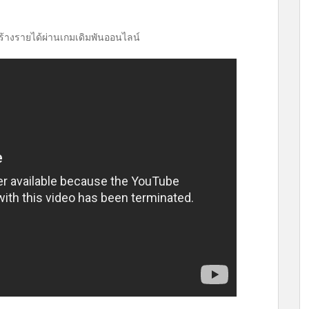
้างรายได้ผ่านเกมเดิมพันออนไลน์