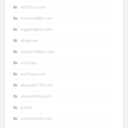
mib555s.com
mono16888.com
nagawaybet.com
nbwin.me
niseko168bet.com
no1huay
no1huay.com
okcasino159.com
onesiamclub.site
p2vvip
pananthai99.com