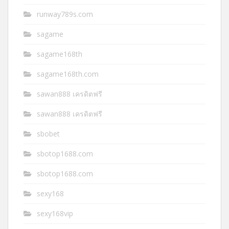
runway789s.com
sagame
sagame168th
sagame168th.com
sawan888 เครดิตฟรี
sawan888 เครดิตฟรี
sbobet
sbotop1688.com
sbotop1688.com
sexy168
sexy168vip