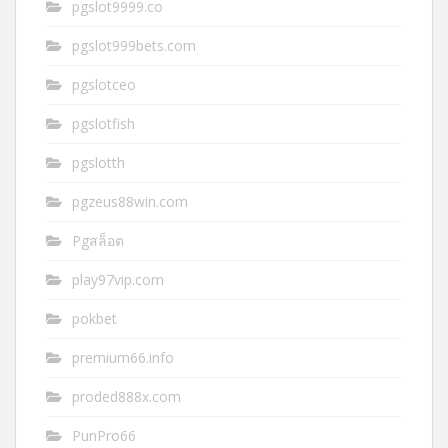
pgslot9999.co
pgslot999bets.com
pgslotceo
pgslotfish
pgslotth
pgzeus88win.com
Pgสล็อต
play97vip.com
pokbet
premium66.info
proded888x.com
PunPro66