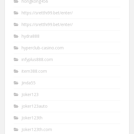
hongkong456
https://sretthi99.bet/enter/
https://sretthi99.bet/enter/
hydra888
hyperclub-casino.com
infyplus888.com
item388.com
Jinda55
Joker123
joker123auto
Joker123th
Joker123th.com