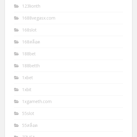
123lionth
1688vegasx.com
168slot
168สล็อต
188bet
188betth
1xbet
1xbit
1xgameth.com
55slot
55สล็อต