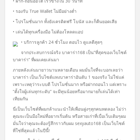
• ฝาก-ถอนออโต้ เร็วข้างใน 30 วินาที
• รองรับ True Wallet ไม่มีอย่างต่ำ
• โปรโมชั่นมาก ทั้งยังเครดิตฟรี โบนัส และก็คืนยอดเสีย
• เล่นได้ทุกเครื่องมือ ไม่ต้องโหลดแอป
• บริการลูกค้า 24 ชั่วโมง ตอบไว ดูแลดีสุดๆ
จากประสบการณ์จริง บาคาร่า168 เป็น”ที่สุดของเว็บไซต์
บาคาร่า” ที่ผมเคยเล่นมา
ภายหลังเล่นมายาวนานหลายเดือน ผมมั่นใจที่จะบอกเลยว่า
บาคาร่า เป็นเว็บไซต์แทงบาคาร่าอันดับ 1 ของจริง ไม่ใช่แค่
เพราะเหตุว่าระบบดี โปรโมชั่นมาก หรือฝากถอนไว แต่เพราะ
“ตั้งใจผู้เล่นทุกระดับ” จะมีทุนน้อยหรือมากมายก็เล่นได้เท่า
เทียมกัน
นี่เป็นเว็บไซต์ที่ผมกล้าแนะนำให้เพื่อนฝูงๆทุกคนทดลอง ไม่ว่า
คุณจะเป็นมือใหม่ที่อยากเริ่มต้น หรือสายเก่าที่เบื่อเว็บเดิมๆผม
มั่นใจว่าคุณจะต้องรู้สึกราวกับผม sexyauto168 เป็นเว็บไซต์
ที่ใช่ที่สุดแล้วในปีนี้!