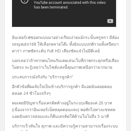
อินเทอร์เฟซออกแบบมาอย่างเรียบง่ายแม้กระนั้นหรูหรา มีห้อง
sexyauto168 ให้เลือกหลายโต๊ะ ทั้งยังแบบปกติรวมทั้งสปีดบา
คาร่า ภาพชัดระดับ Full HD เสียงชัดแจ๋วไม่มีดีเลย์
บอกเลยว่าถ้าหากคนไหนกันเคยเล่นเว็บที่ภาพกระตุกหรือเสียง
ไม่ตรง จะรู้เลยว่าเว็บไซต์แห่งนี้คุณภาพเหนือกว่ามากมาย
ประสบการณ์จริงกับ “บริการลูกค้า”
อีกหัวข้อที่ผมจับใจเป็นข้างบริการลูกค้า มีแอดมินคอยตอบ
ตลอด 24 ชั่วโมงจริงๆ
ผมเคยมีปัญหาเรื่องเครดิตค้างอยู่ในระบบเพียงแค่ 20 บาท
(เนื่องจากว่าอินเทอร์เน็ตหลุดตอนแทง) พอทักไปทางแชทสด
แอดมินตรวจสอบและก็คืนเครดิตให้ด้านในไม่ถึง 5 นาที
บริการเร็วทันใจ สุภาพ และมีความรู้ความสามารถเรื่องระบบ