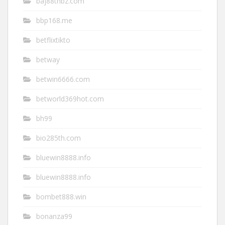
baj88thbz.com
bbp168.me
betflixtikto
betway
betwin6666.com
betworld369hot.com
bh99
bio285th.com
bluewin8888.info
bluewin8888.info
bombet888.win
bonanza99