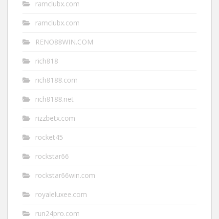
ramclubx.com
ramclubx.com
RENO88WIN.COM
rich818
rich8188.com
rich8188.net
rizzbetx.com
rocket45
rockstar66
rockstar66win.com
royaleluxee.com
run24pro.com