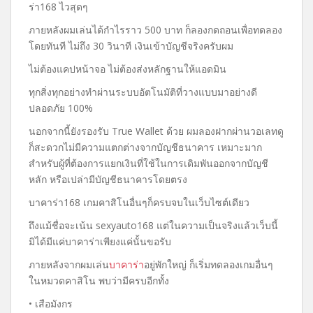
ร่า168 ไวสุดๆ
ภายหลังผมเล่นได้กำไรราว 500 บาท ก็ลองกดถอนเพื่อทดลอง
โดยทันที ไม่ถึง 30 วินาที เงินเข้าบัญชีจริงครับผม
ไม่ต้องแคปหน้าจอ ไม่ต้องส่งหลักฐานให้แอดมิน
ทุกสิ่งทุกอย่างทำผ่านระบบอัตโนมัติที่วางแบบมาอย่างดี
ปลอดภัย 100%
นอกจากนี้ยังรองรับ True Wallet ด้วย ผมลองฝากผ่านวอเลทดู
ก็สะดวกไม่มีความแตกต่างจากบัญชีธนาคาร เหมาะมาก
สำหรับผู้ที่ต้องการแยกเงินที่ใช้ในการเดิมพันออกจากบัญชี
หลัก หรือเปล่ามีบัญชีธนาคารโดยตรง
บาคาร่า168 เกมคาสิโนอื่นๆก็ครบจบในเว็บไซต์เดียว
ถึงแม้ชื่อจะเน้น sexyauto168 แต่ในความเป็นจริงแล้วเว็บนี้
มิได้มีแค่บาคาร่าเพียงแค่นั้นขอรับ
ภายหลังจากผมเล่น
บาคาร่า
อยู่พักใหญ่ ก็เริ่มทดลองเกมอื่นๆ
ในหมวดคาสิโน พบว่ามีครบอีกทั้ง
• เสือมังกร