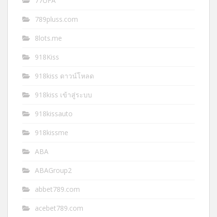
77UFA
789pluss.com
8lots.me
918Kiss
918kiss ดาวน์โหลด
918kiss เข้าสู่ระบบ
918kissauto
918kissme
ABA
ABAGroup2
abbet789.com
acebet789.com