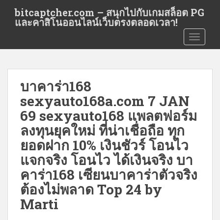
S
bitcaptcher.com – สนุกไปกับเกมสล็อต PG
k
และคาสิโนออนไลน์เว็บตรงตลอดเวลา!
i
TOGGLE
p
t
o
m
บาคาร่า168
a
i
sexyauto168a.com 7 JAN
n
69 sexyauto168 แพลตฟอร์ม
c
ลงทุนยุคใหม่ ที่น่าเชื่อถือ ทุก
o
n
ยอดฝาก 10% เงินชัวร์ โอนไว
t
แจกจริง โอนไว ได้เงินจริง บา
e
คาร่า168 เซียนบาคาร่าตัวจริง
n
ต้องไม่พลาด Top 24 by
t
Marti