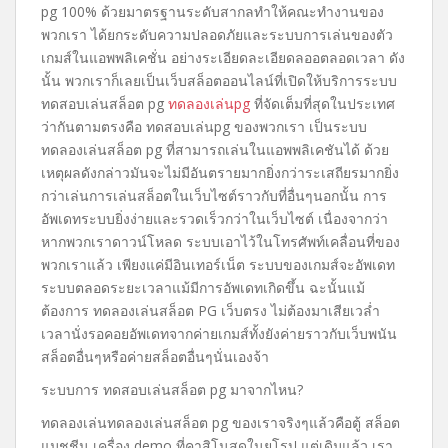
pg 100% ด้วยมาตรฐานระดับสากลทำให้คณะทำงานของ
พวกเรา ได้ยกระดับความปลอดภัยและระบบการเล่นของตัว
เกมส์ในแอพพลิเคชั่น อย่างระเอียดละเอียดลออตลอดเวลา ดัง
นั้น พวกเราก็เลยเป็นเว็บสล็อตออนไลน์ที่เปิดให้บริการระบบ
ทดสอบเล่นสล็อต pg
ทดลองเล่นpg
ที่จัดเต็มที่สุดในประเทศ
ว่ากันตามตรงคือ ทดสอบเล่นpg ของพวกเรา เป็นระบบ
ทดลองเล่นสล็อต pg ที่สามารถเล่นในแอพพลิเคชันได้ ด้วย
เหตุผลดังกล่าวมันจะไม่มีอันตรายมากยิ่งกว่าระเสถียรมากยิ่ง
กว่าเล่นการเล่นสล็อตในเว็บไซต์ราวกับที่อื่นๆนอกนั้น การ
อัพเดทระบบยิ่งง่ายและรวดเร็วกว่าในเว็บไซต์ เนื่องจากว่า
หากพวกเราดาวน์โหลด ระบบเอาไว้ในโทรศัพท์เคลื่อนที่ของ
พวกเราแล้ว เพียงแค่มีอินเทอร์เน็ต ระบบของเกมส์จะอัพเดท
ระบบตลอดระยะเวลาแม้มีการอัพเดทเกิดขึ้น ฉะนั้นแม้
ต้องการ ทดลองเล่นสล็อต PG เว็บตรง ไม่ต้องมาเสียเวล่ำ
เวลานั่งรอคอยอัพเดทจากค่ายเกมส์ทั้งยังค่ายราวกับเว็บพนัน
สล็อตอื่นๆหรือค่ายสล็อตอื่นๆนั่นเองจ้า
ระบบการ ทดสอบเล่นสล็อต pg มาจากไหน?
ทดลองเล่นทดลองเล่นสล็อต pg ของเราจริงๆแล้วคือตู้ สล็อต
แมชชีน เครื่อง demo ที่คาสิโนสดในยุโรป แต่เดิมแล้ว เรา