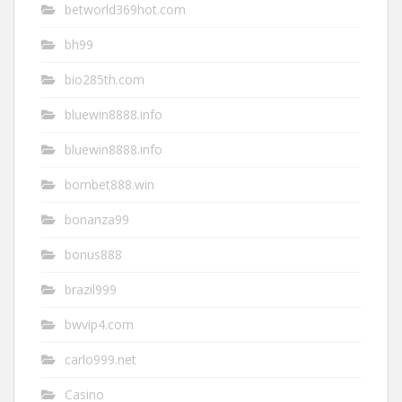
betworld369hot.com
bh99
bio285th.com
bluewin8888.info
bluewin8888.info
bombet888.win
bonanza99
bonus888
brazil999
bwvip4.com
carlo999.net
Casino