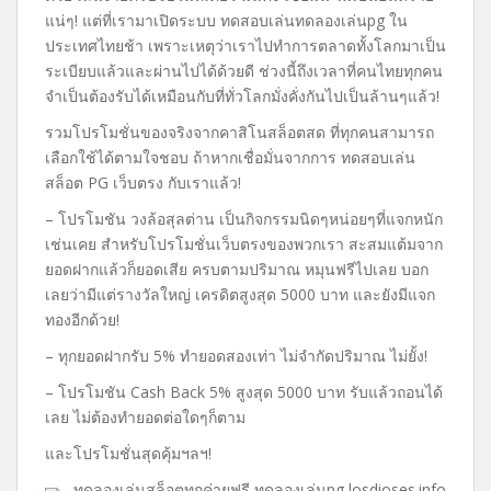
แน่ๆ! แต่ที่เรามาเปิดระบบ ทดสอบเล่นทดลองเล่นpg ใน
ประเทศไทยช้า เพราะเหตุว่าเราไปทำการตลาดทั้งโลกมาเป็น
ระเบียบแล้วและผ่านไปได้ด้วยดี ช่วงนี้ถึงเวลาที่คนไทยทุกคน
จำเป็นต้องรับได้เหมือนกับที่ทั่วโลกมั่งคั่งกันไปเป็นล้านๆแล้ว!
รวมโปรโมชั่นของจริงจากคาสิโนสล็อตสด ที่ทุกคนสามารถ
เลือกใช้ได้ตามใจชอบ ถ้าหากเชื่อมั่นจากการ ทดสอบเล่น
สล็อต PG เว็บตรง กับเราแล้ว!
– โปรโมชัน วงล้อสุลต่าน เป็นกิจกรรมนิดๆหน่อยๆที่แจกหนัก
เช่นเคย สำหรับโปรโมชั่นเว็บตรงของพวกเรา สะสมแต้มจาก
ยอดฝากแล้วก็ยอดเสีย ครบตามปริมาณ หมุนฟรีไปเลย บอก
เลยว่ามีแต่รางวัลใหญ่ เครดิตสูงสุด 5000 บาท และยังมีแจก
ทองอีกด้วย!
– ทุกยอดฝากรับ 5% ทำยอดสองเท่า ไม่จำกัดปริมาณ ไม่ยั้ง!
– โปรโมชัน Cash Back 5% สูงสุด 5000 บาท รับแล้วถอนได้
เลย ไม่ต้องทำยอดต่อใดๆก็ตาม
และโปรโมชั่นสุดคุ้มฯลฯ!
ทดลองเล่นสล็อตทุกค่ายฟรี ทดลองเล่นpg losdioses.info