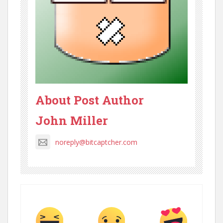
About Post Author
John Miller
noreply@bitcaptcher.com