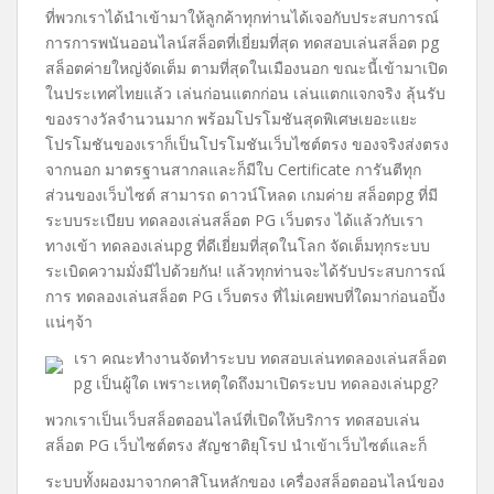
ที่พวกเราได้นำเข้ามาให้ลูกค้าทุกท่านได้เจอกับประสบการณ์
การการพนันออนไลน์สล็อตที่เยี่ยมที่สุด ทดสอบเล่นสล็อต pg
สล็อตค่ายใหญ่จัดเต็ม ตามที่สุดในเมืองนอก ขณะนี้เข้ามาเปิด
ในประเทศไทยแล้ว เล่นก่อนแตกก่อน เล่นแตกแจกจริง ลุ้นรับ
ของรางวัลจำนวนมาก พร้อมโปรโมชันสุดพิเศษเยอะแยะ
โปรโมชันของเราก็เป็นโปรโมชันเว็บไซต์ตรง ของจริงส่งตรง
จากนอก มาตรฐานสากลและก็มีใบ Certificate การันตีทุก
ส่วนของเว็บไซต์ สามารถ ดาวน์โหลด เกมค่าย สล็อตpg ที่มี
ระบบระเบียบ ทดลองเล่นสล็อต PG เว็บตรง ได้แล้วกับเรา
ทางเข้า ทดลองเล่นpg ที่ดีเยี่ยมที่สุดในโลก จัดเต็มทุกระบบ
ระเบิดความมั่งมีไปด้วยกัน! แล้วทุกท่านจะได้รับประสบการณ์
การ ทดลองเล่นสล็อต PG เว็บตรง ที่ไม่เคยพบที่ใดมาก่อนอปิ้ง
แน่ๆจ้า
เรา คณะทำงานจัดทำระบบ ทดสอบเล่นทดลองเล่นสล็อต
pg เป็นผู้ใด เพราะเหตุใดถึงมาเปิดระบบ ทดลองเล่นpg?
พวกเราเป็นเว็บสล็อตออนไลน์ที่เปิดให้บริการ ทดสอบเล่น
สล็อต PG เว็บไซต์ตรง สัญชาติยุโรป นำเข้าเว็บไซต์และก็
ระบบทั้งผองมาจากคาสิโนหลักของ เครื่องสล็อตออนไลน์ของ