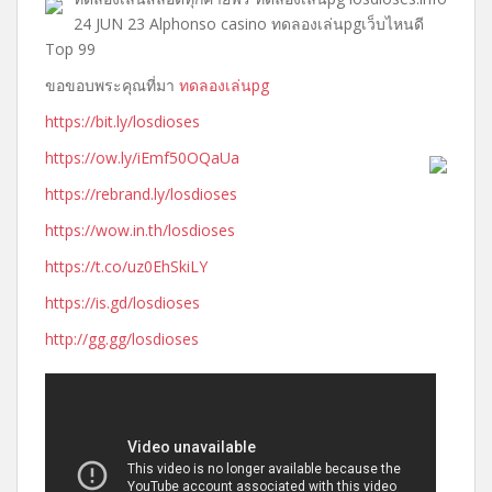
24 JUN 23 Alphonso casino ทดลองเล่นpgเว็บไหนดี
Top 99
ขอขอบพระคุณที่มา
ทดลองเล่นpg
https://bit.ly/losdioses
https://ow.ly/iEmf50OQaUa
https://rebrand.ly/losdioses
https://wow.in.th/losdioses
https://t.co/uz0EhSkiLY
https://is.gd/losdioses
http://gg.gg/losdioses