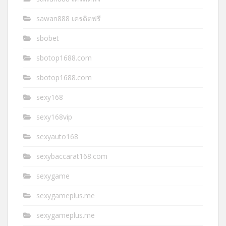
sawan888 เครดิตฟรี
sbobet
sbotop1688.com
sbotop1688.com
sexy168
sexy168vip
sexyauto168
sexybaccarat168.com
sexygame
sexygameplus.me
sexygameplus.me