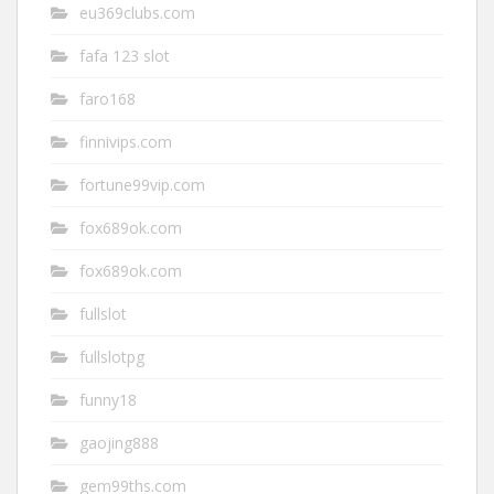
eu369clubs.com
fafa 123 slot
faro168
finnivips.com
fortune99vip.com
fox689ok.com
fox689ok.com
fullslot
fullslotpg
funny18
gaojing888
gem99ths.com