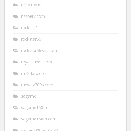
rich8188.net
rizzbetx.com
rocket45
rockstar66
rockstar66win.com
royaleluxee.com
run24pro.com
runway789s.com
sagame
sagame168th
sagame168th.com
sawan888 เครดิตฟรี