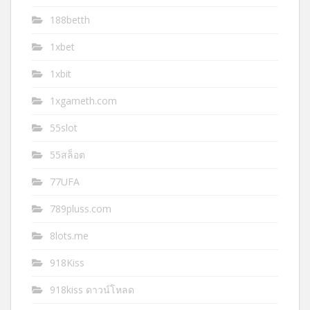
188betth
1xbet
1xbit
1xgameth.com
55slot
55สล็อต
77UFA
789pluss.com
8lots.me
918Kiss
918kiss ดาวน์โหลด