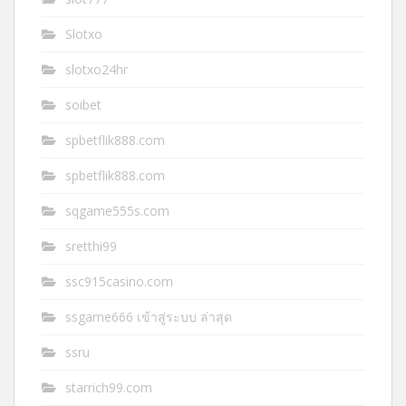
Slotxo
slotxo24hr
soibet
spbetflik888.com
spbetflik888.com
sqgame555s.com
sretthi99
ssc915casino.com
ssgame666 เข้าสู่ระบบ ล่าสุด
ssru
starrich99.com