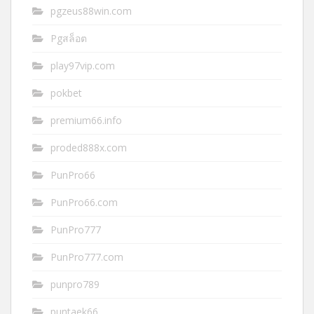
pgzeus88win.com
Pgสล็อต
play97vip.com
pokbet
premium66.info
proded888x.com
PunPro66
PunPro66.com
PunPro777
PunPro777.com
punpro789
puntaek66