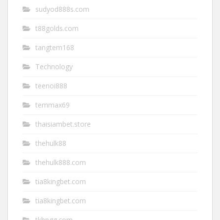
sudyod888s.com
t88golds.com
tangtem168
Technology
teenoi888
temmax69
thaisiambet.store
thehulk88
thehulk888.com
tia8kingbet.com
tia8kingbet.com
tkbpgg.com