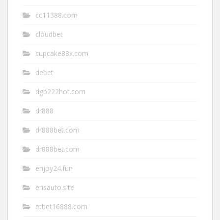
cc11388.com
cloudbet
cupcake88x.com
debet
dgb222hot.com
dr888
dr888bet.com
dr888bet.com
enjoy24.fun
erisauto.site
etbet16888.com