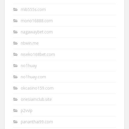
mib555s.com
mono16888.com
nagawaybet.com
nbwin.me
niseko168bet.com
no1huay
no1huay.com
okcasino159.com
onesiamclub.site
p2vvip
pananthai99.com