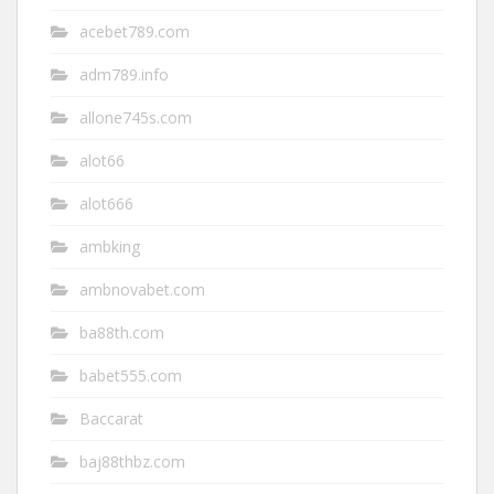
acebet789.com
adm789.info
allone745s.com
alot66
alot666
ambking
ambnovabet.com
ba88th.com
babet555.com
Baccarat
baj88thbz.com