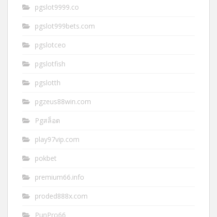
pgslot9999.co
pgslot999bets.com
pgslotceo
pgslotfish
pgslotth
pgzeus88win.com
Pgสล็อต
play97vip.com
pokbet
premium66.info
proded888x.com
PunPro66