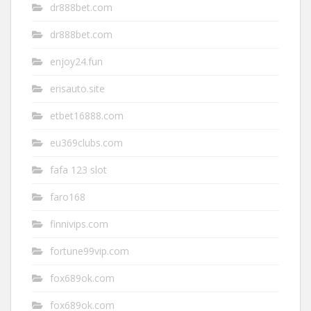
dr888bet.com
dr888bet.com
enjoy24.fun
erisauto.site
etbet16888.com
eu369clubs.com
fafa 123 slot
faro168
finnivips.com
fortune99vip.com
fox689ok.com
fox689ok.com