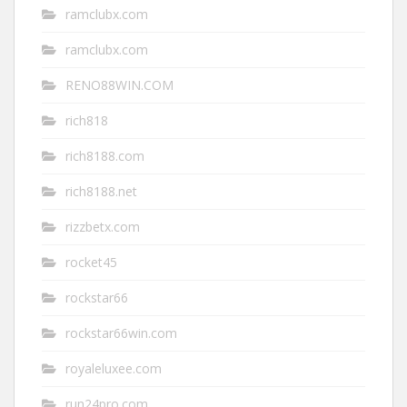
ramclubx.com
ramclubx.com
RENO88WIN.COM
rich818
rich8188.com
rich8188.net
rizzbetx.com
rocket45
rockstar66
rockstar66win.com
royaleluxee.com
run24pro.com