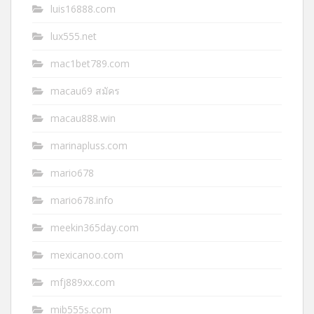
luis16888.com
lux555.net
mac1bet789.com
macau69 สมัคร
macau888.win
marinapluss.com
mario678
mario678.info
meekin365day.com
mexicanoo.com
mfj889xx.com
mib555s.com