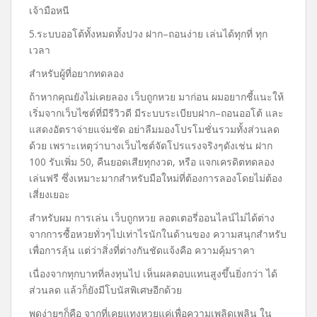
เจ้ามือหนี
5.ระบบออโต้ทั้งหมดทั้งปวง ฝาก–ถอนง่าย เล่นได้ทุกที่ ทุก
เวลา
สำหรับผู้ที่อยากทดลอง
ถ้าหากคุณยังไม่เคยลอง เว็บถูกหวย มาก่อน ผมอยากชี้แนะให้
เริ่มจากเว็บไซต์ที่มีรีวิวดี มีระบบระเบียบฝาก–ถอนออโต้ และ
แสดงอัตราจ่ายแจ่มชัด อย่าลืมมองโปรโมชั่นรวมทั้งส่วนลด
ด้วย เพราะเหตุว่าบางเว็บไซต์จัดโปรแรงจริงๆดังเช่น ฝาก
100 รับเพิ่ม 50, คืนยอดเสียทุกงวด, หรือ แจกเครดิตทดลอง
เล่นฟรี ซึ่งเหมาะมากสำหรับมือใหม่ที่ต้องการลองโดยไม่ต้อง
เสี่ยงเยอะ
สำหรับผม การเล่น เว็บถูกหวย ลอตเตอรี่ออนไลน์ไม่ได้ต่าง
จากการซื้อหวยทั่วๆไปเท่าไรนักในด้านของ ความสนุกสำหรับ
เพื่อการลุ้น แต่ว่าสิ่งที่ต่างกันชัดแจ้งคือ ความคุ้มราคา
เนื่องจากทุกบาทที่ลงทุนไป เห็นผลตอบแทนสูงขึ้นยิ่งกว่า ได้
ส่วนลด แล้วก็ยังมีโบนัสพิเศษอีกด้วย
พูดง่ายๆก็คือ จากที่เคยแทงหวยแค่เพื่อความเพลิดเพลิน ใน