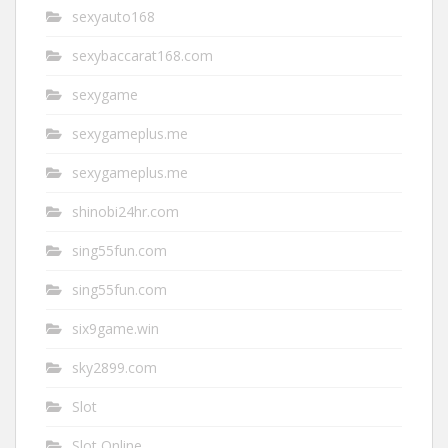
sexyauto168
sexybaccarat168.com
sexygame
sexygameplus.me
sexygameplus.me
shinobi24hr.com
sing55fun.com
sing55fun.com
six9game.win
sky2899.com
Slot
Slot Online