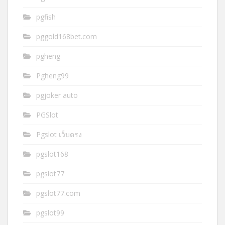
pgfish
pggold168bet.com
pgheng
Pgheng99
pgjoker auto
PGSlot
Pgslot เว็บตรง
pgslot168
pgslot77
pgslot77.com
pgslot99