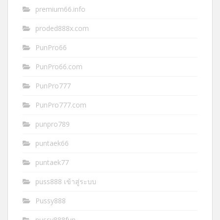
premium66.info
proded888x.com
PunPro66
PunPro66.com
PunPro777
PunPro777.com
punpro789
puntaek66
puntaek77
puss888 เข้าสู่ระบบ
Pussy888
pussy888fun