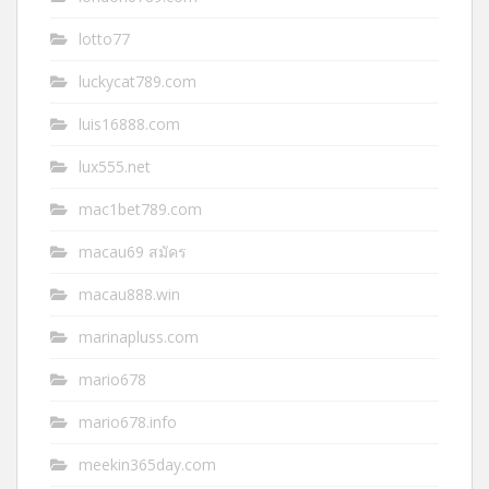
lotto77
luckycat789.com
luis16888.com
lux555.net
mac1bet789.com
macau69 สมัคร
macau888.win
marinapluss.com
mario678
mario678.info
meekin365day.com