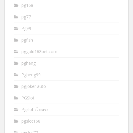
pg168
pg77
Pg99
pgfish
pggold168bet.com
pgheng
Pgheng99
pgjoker auto
PGSlot
Pgslot เว็บตรง
pgslot168
pgslot77