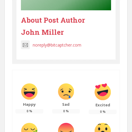
About Post Author
John Miller
noreply@bitcaptcher.com
Happy
Sad
Excited
0
%
0
%
0
%