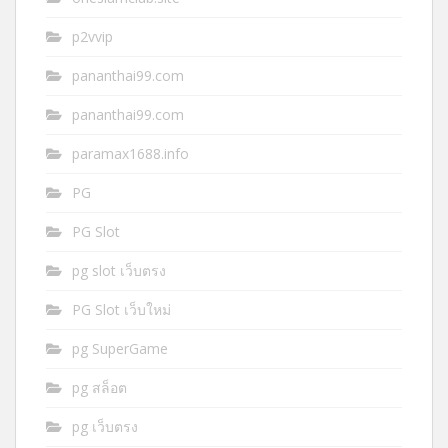
p2vvip
pananthai99.com
pananthai99.com
paramax1688.info
PG
PG Slot
pg slot เว็บตรง
PG Slot เว็บใหม่
pg SuperGame
pg สล็อต
pg เว็บตรง