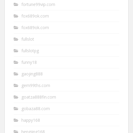
fortune99vip.com
fox689ok.com
fox689ok.com
fullslot
fullslotpg
funny18
gaojing888
gem99ths.com
goatza888fin.com
gobaza88.com
happy168
hengjing168