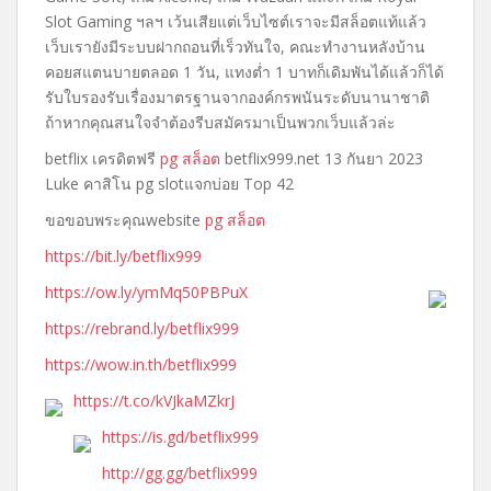
Slot Gaming ฯลฯ เว้นเสียแต่เว็บไซต์เราจะมีสล็อตแท้แล้ว
เว็บเรายังมีระบบฝากถอนที่เร็วทันใจ, คณะทำงานหลังบ้าน
คอยสแตนบายตลอด 1 วัน, แทงต่ำ 1 บาทก็เดิมพันได้แล้วก็ได้
รับใบรองรับเรื่องมาตรฐานจากองค์กรพนันระดับนานาชาติ
ถ้าหากคุณสนใจจำต้องรีบสมัครมาเป็นพวกเว็บแล้วล่ะ
betflix เครดิตฟรี
pg สล็อต
betflix999.net 13 กันยา 2023
Luke คาสิโน pg slotแจกบ่อย Top 42
ขอขอบพระคุณwebsite
pg สล็อต
https://bit.ly/betflix999
https://ow.ly/ymMq50PBPuX
https://rebrand.ly/betflix999
https://wow.in.th/betflix999
https://t.co/kVJkaMZkrJ
https://is.gd/betflix999
http://gg.gg/betflix999