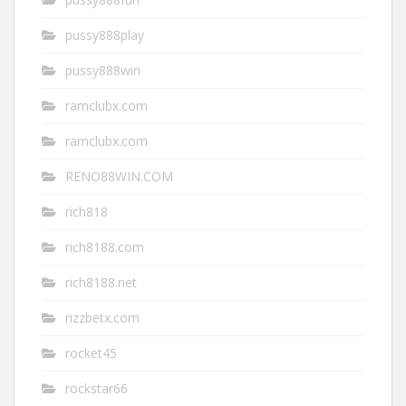
pussy888play
pussy888win
ramclubx.com
ramclubx.com
RENO88WIN.COM
rich818
rich8188.com
rich8188.net
rizzbetx.com
rocket45
rockstar66