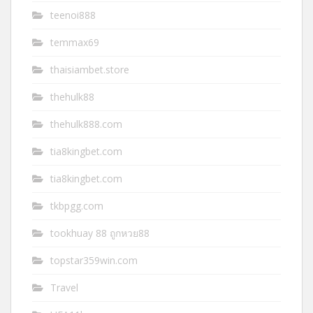
teenoi888
temmax69
thaisiambet.store
thehulk88
thehulk888.com
tia8kingbet.com
tia8kingbet.com
tkbpgg.com
tookhuay 88 ถูกหวย88
topstar359win.com
Travel