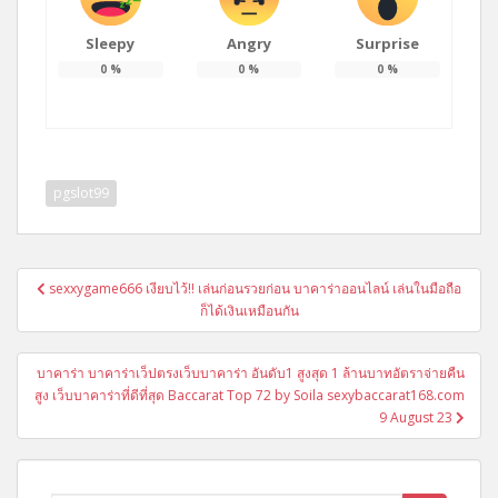
Sleepy
Angry
Surprise
0
%
0
%
0
%
pgslot99
แนะแนว
sexxygame666 เงียบไว้!! เล่นก่อนรวยก่อน บาคาร่าออนไลน์ เล่นในมือถือ
เรื่อง
ก็ได้เงินเหมือนกัน
บาคาร่า บาคาร่าเว็ปตรงเว็บบาคาร่า อันดับ1 สูงสุด 1 ล้านบาทอัตราจ่ายคืน
สูง เว็บบาคาร่าที่ดีที่สุด Baccarat Top 72 by Soila sexybaccarat168.com
9 August 23