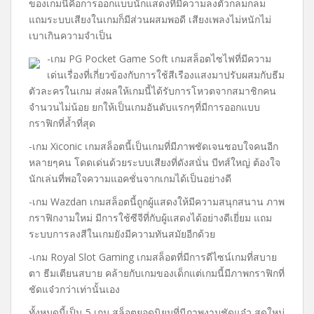
ของเกมนี้คือการออกแบบนักแสดงที่มีความลงตัวกลมกลม
แถมระบบเสียงในเกมก็มีส่วนผสมพอดี เสียงเพลงไม่หนักไม่
เบาเกินความจำเป็น
-เกม PG Pocket Game Soft เกมสล็อตไซไฟที่มีความ
เด่นเรื่องที่เกี่ยวข้องกับการใช้สีเรืองแสงมาปรับผสมกับธีม
ตัวละครในเกม ส่งผลให้เกมนี้ได้รับการโหวตจากสมาชิกคน
จำนวนไม่น้อย ยกให้เป็นเกมอันดับแรกๆที่มีการออกแบบ
กราฟิกที่ล้ำที่สุด
-เกม Xiconic เกมสล็อตนี้เป็นเกมที่มีภาพชัดเจนชอบใจคนอีก
หลายๆคน โดดเด่นด้วยระบบเสียงที่ดังสนั่น บีทส์ใหญ่ ต้องใจ
นักเล่นที่พอใจความแอคชั่นจากเกมได้เป็นอย่างดี
-เกม Wazdan เกมสล็อตนี้ถูกผู้แสดงให้มีความสนุกสนาน ภาพ
กราฟิกงามใหม่ มีการใช้ซีจีที่กับผู้แสดงได้อย่างดีเยี่ยม แถม
ระบบการลงสีในเกมยังมีความทันสมัยอีกด้วย
-เกม Royal Slot Gaming เกมสล็อตที่มีการดีไซน์เกมที่สบาย
ตา ธีมเตียนสบาย คล้ายกับเกมของเด็กแต่เกมนี้มีภาพกราฟิกที่
ชัดแจ๋วกว่าเท่านั้นเอง
ทั้งหมดนี้เป็น 5 เกม สล็อตยอดนิยมที่มีภาพงามชัดแจ๋ว สดใหม่