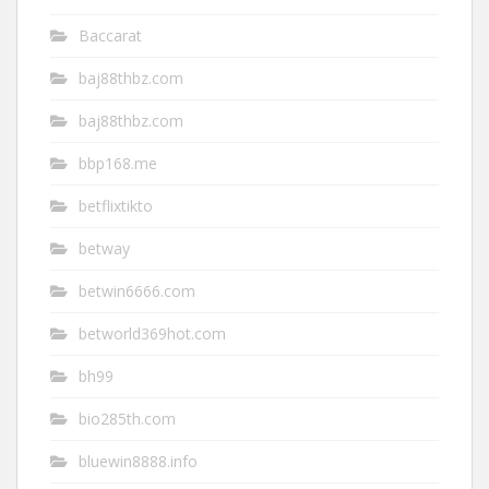
Baccarat
baj88thbz.com
baj88thbz.com
bbp168.me
betflixtikto
betway
betwin6666.com
betworld369hot.com
bh99
bio285th.com
bluewin8888.info