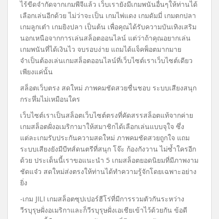
ไร้ขีดจำกัดจากเกมพีจีแล้ว เว็บเรายังมีเกมพนันอื่นๆให้ท่านได้
เลือกเล่นอีกด้วย ไม่ว่าจะเป็น เกมไพ่แดง เกมดัมมี่ เกมตกปลา
เกมลูกเต๋า เกมยิงปลา เป็นต้น เพื่อคุณได้รับความบันเทิงเสริม
นอกเหนือจากการเล่นสล็อตออนไลน์ แต่ว่าถ้าคุณอยากเล่น
เกมพนันที่ได้เงินไว จบรอบง่าย แถมได้แจ็คพ็อตมากมาย
จำเป็นต้องเล่นเกมสล็อตออนไลน์ที่เว็บไซต์เราเว็บไซต์เดียว
เพียงแค่นั้น
สล็อตเว็บตรง สดใหม่ ภาพคมชัดสวยชื่นชอบ ระบบเสียงสนุก
กระหึ่มไม่เหมือนใคร
เว็บไซต์เราเป็นสล็อตเว็บไซต์ตรงที่คัดสรรสล็อตแท้จากค่าย
เกมสล็อตฝั่งอเมริกามาให้สมาชิกได้เลือกเล่นแบบจุใจ ซึ่ง
แต่ละเกมรับประกันความสดใหม่ ภาพคมชัดสวยถูกใจ แถม
ระบบเสียงยังมีบีทส์ดนตรีที่สนุก โจ๊ะ ก้องกังวาน ไม่ซ้ำใครอีก
ด้วย ประเด็นนี้เราขอแนะนำ 5 เกมสล็อตยอดนิยมที่มีภาพงาม
ชัดแจ๋ว สดใหม่ส่งตรงให้ท่านได้ทำความรู้จักโดยเฉพาะอย่าง
ยิ่ง
-เกม JILI เกมสล็อตซุปเปอร์ฮีโร่ที่มีการรวมตัวกันระหว่าง
วีรบุรุษฝั่งอเมริกาและก็วีรบุรุษฝั่งเอเชียเข้าไว้ด้วยกัน ข้อดี