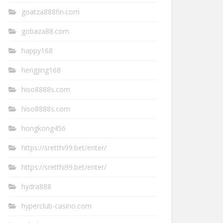
goatza888fin.com
gobaza88.com
happy168
hengjing168
hiso8888s.com
hiso8888s.com
hongkong456
https://sretthi99.bet/enter/
https://sretthi99.bet/enter/
hydra888
hyperclub-casino.com