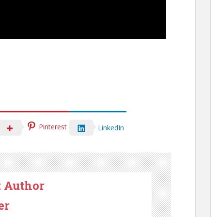
Pinterest
LinkedIn
t Author
er