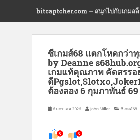
S
bitcaptcher.com – สนุกไปกับเกมสล
k
i
p
t
o
m
ซีเกมส์68 แตกโหดกว่าทุก
a
by Deanne s68hub.org 
i
n
เกมแท้คุณภาพ คัดสรรอย
c
ดีPgslot,Slotxo,Joker12
o
ต้องลอง 6 กุมภาพันธ์ 69
n
t
e
6 มกราคม 2026
John Miller
ซีเกมส์68
n
t
0
0