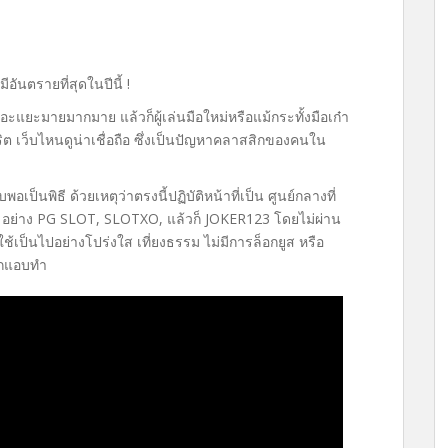
อันตรายที่สุดในปีนี้ !
ะแยะมายมากมาย แล้วก็ผู้เล่นมือใหม่หรือแม้กระทั้งมือเก๋า
ิต เว็บไหนดูน่าเชื่อถือ ซึ่งเป็นปัญหาคลาสสิกของคนใน
อเป็นพิธี ด้วยเหตุว่าตรงนี้ปฏิบัติหน้าที่เป็น ศูนย์กลางที่
ีย อย่าง PG SLOT, SLOTXO, แล้วก็ JOKER123 โดยไม่ผ่าน
้ใช้เป็นไปอย่างโปร่งใส เที่ยงธรรม ไม่มีการล็อกยูส หรือ
็กแอบทำ