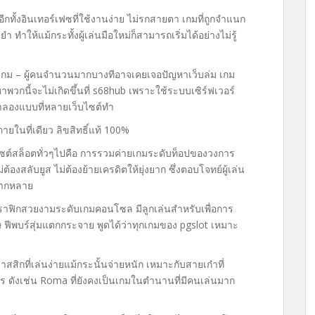
อีกทั้งอินเทอร์เฟซที่ใช้งานง่าย ไม่รกสายตา เกมที่ถูกจำแนก
ำให้แม้กระทั้งผู้เล่นมือใหม่ก็สามารถเริ่มได้อย่างไม่รู้
บเกม – ผู้คนจำนวนมากบางทีอาจเคยเจอปัญหาเว็บล่ม เกม
พวกนี้จะไม่เกิดขึ้นที่ s68hub เพราะใช้ระบบเซิร์ฟเวอร์
จำลองแบบที่หลายเว็บไซต์ทำ
ภายในที่เดียว ลิขสิทธิ์แท้ 100%
ว็บไซต์สล็อตทั่วๆไปคือ การรวมค่ายเกมระดับท็อปของวงการ
งสลับยูส ไม่ต้องย้ายเครดิตให้ยุ่งยาก ซึ่งตอบโจทย์ผู้เล่น
หลากหลาย
านกราฟิกสวยงามระดับเกมคอนโซล มีลูกเล่นสำหรับเพื่อการ
ศษ ฟีพบร์สุ่มแตกกระจาย พูดได้ว่าทุกเกมของ pgslot เหมาะ
สิกที่เล่นง่ายแม้กระนั้นจ่ายหนัก เหมาะกับสายเก๋าที่
ร ดังเช่น Roma ที่ยังคงเป็นเกมในตำนานที่มีคนเล่นมาก