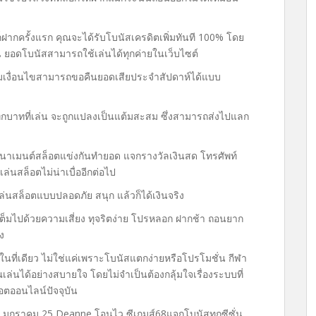
็ฝากครั้งแรก คุณจะได้รับโบนัสเครดิตเพิ่มทันที 100% โดย
น ยอดโบนัสสามารถใช้เล่นได้ทุกค่ายในเว็บไซต์
ยตามเงื่อนไขสามารถขอคืนยอดเสียประจำสัปดาห์ได้แบบ
กบาทที่เล่น จะถูกแปลงเป็นแต้มสะสม ซึ่งสามารถส่งไปแลก
วร์นาเมนต์สล็อตแข่งกันทำยอด แจกรางวัลเงินสด โทรศัพท์
เล่นสล็อตไม่น่าเบื่ออีกต่อไป
ล่นสล็อตแบบปลอดภัย สนุก แล้วก็ได้เงินจริง
ๆที่เต็มไปด้วยความเสี่ยง ทุจริตง่าย โปรหลอก ฝากช้า ถอนยาก
ง
ในที่เดียว ไม่ใช่แค่เพราะโบนัสแตกง่ายหรือโปรโมชั่น กีฬา
เล่นได้อย่างสบายใจ โดยไม่จำเป็นต้องกลุ้มใจเรื่องระบบที่
็อตออนไลน์ปัจจุบัน
 มกราคม 25 Deanne โอนไว ซีเกมส์68แจกโบนัสทุกซีซั่น