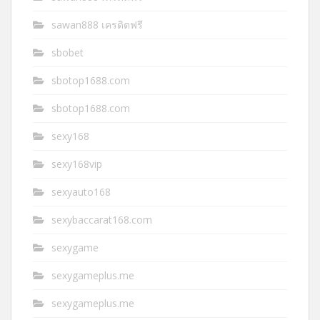
sawan888 เครดิตฟรี
sbobet
sbotop1688.com
sbotop1688.com
sexy168
sexy168vip
sexyauto168
sexybaccarat168.com
sexygame
sexygameplus.me
sexygameplus.me