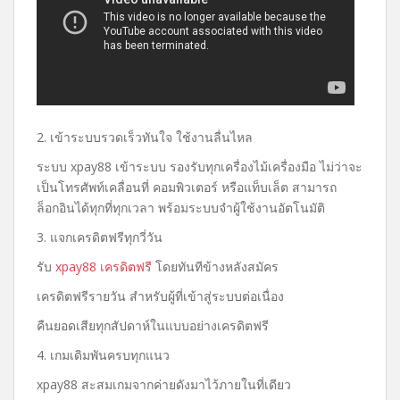
2. เข้าระบบรวดเร็วทันใจ ใช้งานลื่นไหล
ระบบ xpay88 เข้าระบบ รองรับทุกเครื่องไม้เครื่องมือ ไม่ว่าจะ
เป็นโทรศัพท์เคลื่อนที่ คอมพิวเตอร์ หรือแท็บเล็ต สามารถ
ล็อกอินได้ทุกที่ทุกเวลา พร้อมระบบจำผู้ใช้งานอัตโนมัติ
3. แจกเครดิตฟรีทุกวี่วัน
รับ
xpay88 เครดิตฟรี
โดยทันทีข้างหลังสมัคร
เครดิตฟรีรายวัน สำหรับผู้ที่เข้าสู่ระบบต่อเนื่อง
คืนยอดเสียทุกสัปดาห์ในแบบอย่างเครดิตฟรี
4. เกมเดิมพันครบทุกแนว
xpay88 สะสมเกมจากค่ายดังมาไว้ภายในที่เดียว