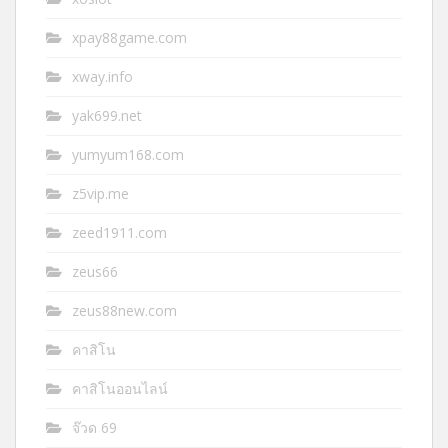
xpay88game.com
xway.info
yak699.net
yumyum168.com
z5vip.me
zeed1911.com
zeus66
zeus88new.com
คาสิโน
คาสิโนออนไลน์
จ๊วด 69