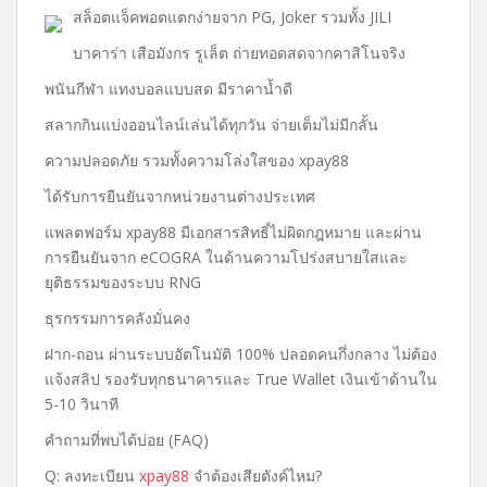
สล็อตแจ็คพอตแตกง่ายจาก PG, Joker รวมทั้ง JILI
บาคาร่า เสือมังกร รูเล็ต ถ่ายทอดสดจากคาสิโนจริง
พนันกีฬา แทงบอลแบบสด มีราคาน้ำดี
สลากกินแบ่งออนไลน์เล่นได้ทุกวัน จ่ายเต็มไม่มีกลั้น
ความปลอดภัย รวมทั้งความโล่งใสของ xpay88
ได้รับการยืนยันจากหน่วยงานต่างประเทศ
แพลตฟอร์ม xpay88 มีเอกสารสิทธิ์ไม่ผิดกฎหมาย และผ่าน
การยืนยันจาก eCOGRA ในด้านความโปร่งสบายใสและ
ยุติธรรมของระบบ RNG
ธุรกรรมการคลังมั่นคง
ฝาก-ถอน ผ่านระบบอัตโนมัติ 100% ปลอดคนกึ่งกลาง ไม่ต้อง
แจ้งสลิป รองรับทุกธนาคารและ True Wallet เงินเข้าด้านใน
5-10 วินาที
คำถามที่พบได้บ่อย (FAQ)
Q: ลงทะเบียน
xpay88
จำต้องเสียตังค์ไหม?