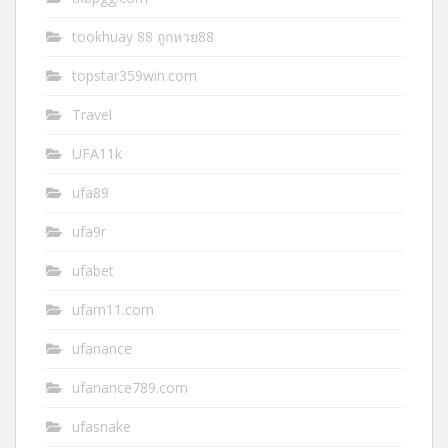
tookhuay 88 ถูกหวย88
topstar359win.com
Travel
UFA11k
ufa89
ufa9r
ufabet
ufam11.com
ufanance
ufanance789.com
ufasnake