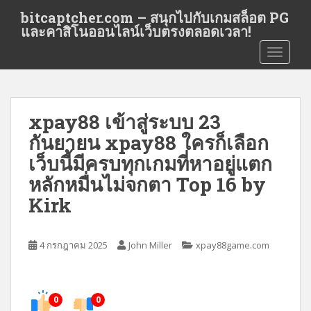
S
bitcaptcher.com – สนุกไปกับเกมสล็อต PG
k
และคาสิโนออนไลน์เว็บตรงตลอดเวลา!
i
TOGGLE
p
t
o
m
xpay88 เข้าสู่ระบบ 23
a
i
กันยายน xpay88 ใครก็เลือก
n
เว็บนี้มีครบทุกเกมที่หาอยู่แตก
c
หลักหมื่นไม่จกตา Top 16 by
o
n
Kirk
t
e
4 กรกฎาคม 2025
John Miller
xpay88game.com
n
t
0
0