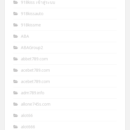
918kiss เข้าสู่ระบบ
918kissauto
918kissme
ABA
ABAGroup2
abbet789.com
acebet789.com
acebet789.com
adm789.info
allone745s.com
alot66
alot666