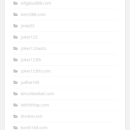
infyplus888.com
item388.com
Jinda55
Joker123
joker123auto
Joker123th
Joker123th.com
judhai168
kimchibetbet.com
kitti999vip.com
ktv4sd.com
lionth168.com