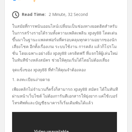
Read Time:
2 Minute, 32 Second
ในสมัยที่การพนันออนไลน์เปลี่ยนเป็นช่องทางยอดฮิตสำหรับ
ในการสร้างรายได้รวมทั้งความเพลิดเพลิน xpay88 โดดเด่น
ขึ้นมาในฐานะแพลตฟอร์มที่ครอบคลุมทุกความอยากของนัก
เสี่ยงโชค อีกทั้งเรื่องเกม ระบบใช้งาน การคลัง แล้วก็โปรโม
ชั่น โดยเฉพาะอย่างยิ่ง xpay88 เครดิตฟรี ที่แจกให้ผู้เล่นใหม่
ในทันทีข้างหลังสมัคร ช่วยให้คุณเริ่มได้โดยไม่ต้องเสี่ยง
จุดแข็งของ xpay88 ที่ทำให้คุณจำต้องลอง
1. ลงทะเบียนง่ายดาย
เพียงคลิกไม่จำนวนกี่ครั้งก็สามารถ xpay88 สมัคร ได้ในทันที
ผ่านหน้าเว็บไซต์ ไม่ต้องการันตีเอกสารให้ยุ่งยาก แค่ใช้เบอร์
โทรศัพท์และบัญชีธนาคารก็เริ่มเดิมพันได้แล้ว