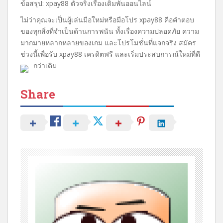
ข้อสรุป: xpay88 ตัวจริงเรื่องเดิมพันออนไลน์
ไม่ว่าคุณจะเป็นผู้เล่นมือใหม่หรือมือโปร xpay88 คือคำตอบ
ของทุกสิ่งที่จำเป็นด้านการพนัน ทั้งเรื่องความปลอดภัย ความ
มากมายหลากหลายของเกม และโปรโมชั่นที่แจกจริง สมัคร
ช่วงนี้เพื่อรับ xpay88 เครดิตฟรี และเริ่มประสบการณ์ใหม่ที่ดี
กว่าเดิม
Share