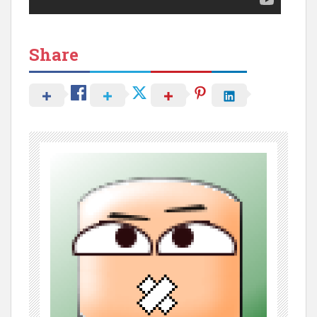
Share