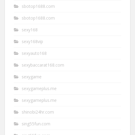
sbotop1688.com
sbotop1688.com
sexy168
sexy168vip
sexyauto168
sexybaccarat168.com
sexygame
sexygameplus.me
sexygameplus.me
shinobi24hr.com
sing55fun.com