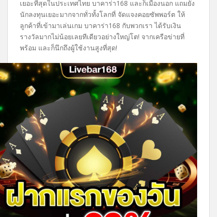
เยอะที่สุดในประเทศไทย บาคาร่า168 และก็เมืองนอก แถมยัง
นักลงทุนเยอะมากจากทั่วทั้งโลกที่ จัดแจงคอยซัพพอร์ต ให้
ลูกค้าที่เข้ามาเล่นเกม บาคาร่า168 กับพวกเรา ได้รับเงิน
รางวัลมากไม่น้อยเลยทีเดียวอย่างใหญ่โต! จากเครือข่ายที่
พร้อม และก็นึกถึงผู้ใช้งานสูงที่สุด!