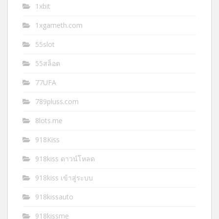
1xbit
1xgameth.com
55slot
55สล็อต
77UFA
789pluss.com
8lots.me
918Kiss
918kiss ดาวน์โหลด
918kiss เข้าสู่ระบบ
918kissauto
918kissme