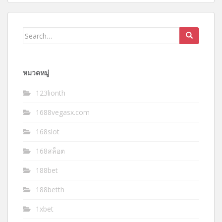
Search
for:
หมวดหมู่
123lionth
1688vegasx.com
168slot
168สล็อต
188bet
188betth
1xbet