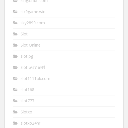
sing55fun.com
six9game.win
sky2899.com
Slot
Slot Online
slot pg
slot เครดิตฟรี
slot1111ok.com
slot168
slot777
Slotxo
slotxo24hr