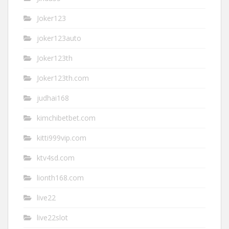
Joker123
joker123auto
Joker123th
Joker123th.com
judhai168
kimchibetbet.com
kitti999vip.com
ktv4sd.com
lionth168.com
live22
live22slot