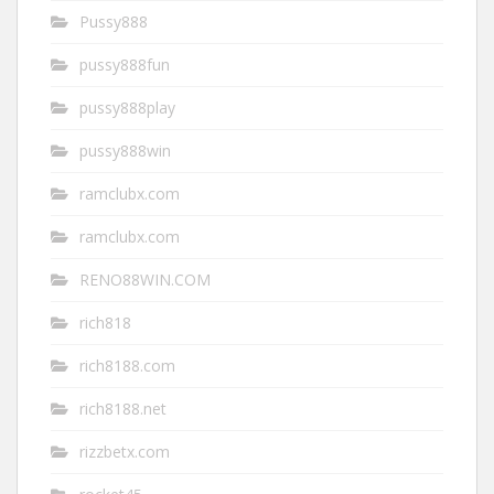
Pussy888
pussy888fun
pussy888play
pussy888win
ramclubx.com
ramclubx.com
RENO88WIN.COM
rich818
rich8188.com
rich8188.net
rizzbetx.com