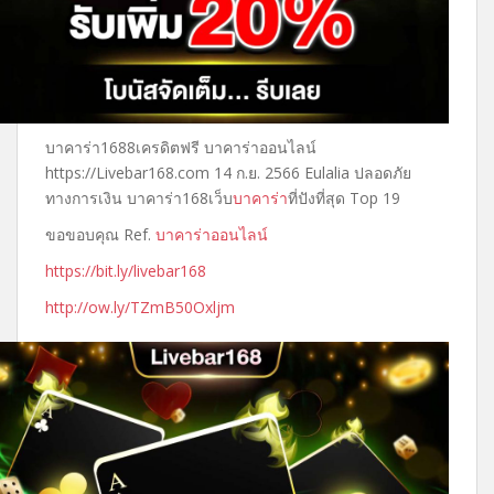
บาคาร่า1688เครดิตฟรี บาคาร่าออนไลน์
https://Livebar168.com 14 ก.ย. 2566 Eulalia ปลอดภัย
ทางการเงิน บาคาร่า168เว็บ
บาคาร่า
ที่ปังที่สุด Top 19
ขอขอบคุณ Ref.
บาคาร่าออนไลน์
https://bit.ly/livebar168
http://ow.ly/TZmB50Oxljm