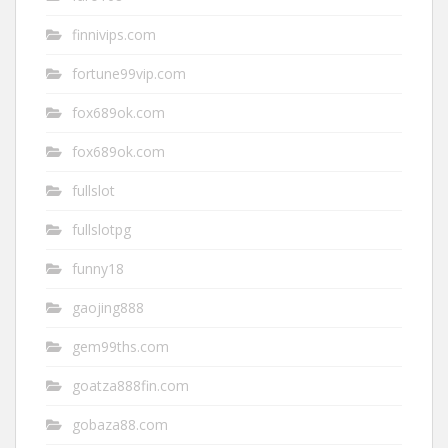
finnivips.com
fortune99vip.com
fox689ok.com
fox689ok.com
fullslot
fullslotpg
funny18
gaojing888
gem99ths.com
goatza888fin.com
gobaza88.com