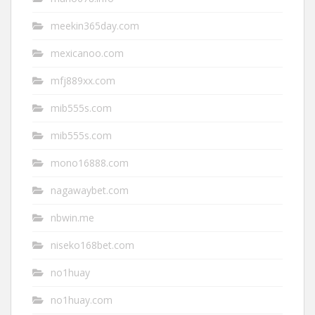
meekin365day.com
mexicanoo.com
mfj889xx.com
mib555s.com
mib555s.com
mono16888.com
nagawaybet.com
nbwin.me
niseko168bet.com
no1huay
no1huay.com