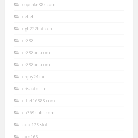
cupcake88x.com
debet
dgb222hot.com
dr888
dr888bet.com
dr888bet.com
enjoy24.fun
erisauto.site
etbet16888.com
eu369clubs.com
fafa 123 slot
faro168