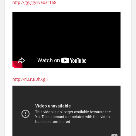
http://gg.gg/livebar168
http://rlu.ru/3hXgH