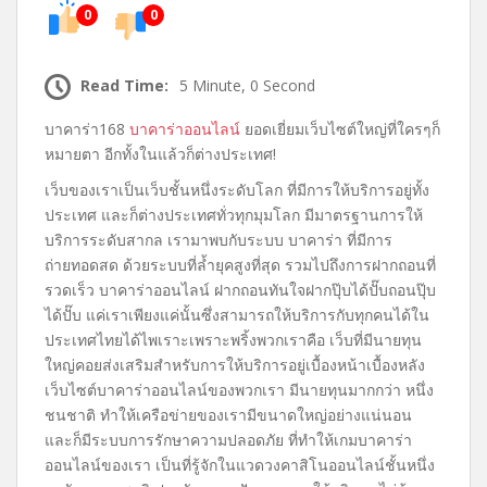
0
0
Read Time:
5 Minute, 0 Second
บาคาร่า168
บาคาร่าออนไลน์
ยอดเยี่ยมเว็บไซต์ใหญ่ที่ใครๆก็
หมายตา อีกทั้งในแล้วก็ต่างประเทศ!
เว็บของเราเป็นเว็บชั้นหนึ่งระดับโลก ที่มีการให้บริการอยู่ทั้ง
ประเทศ และก็ต่างประเทศทั่วทุกมุมโลก มีมาตรฐานการให้
บริการระดับสากล เรามาพบกับระบบ บาคาร่า ที่มีการ
ถ่ายทอดสด ด้วยระบบที่ล้ำยุคสูงที่สุด รวมไปถึงการฝากถอนที่
รวดเร็ว บาคาร่าออนไลน์ ฝากถอนทันใจฝากปุ๊บได้ปั๊บถอนปุ๊บ
ได้ปั๊บ แค่เราเพียงแค่นั้นซึ่งสามารถให้บริการกับทุกคนได้ใน
ประเทศไทยได้ไพเราะเพราะพริ้งพวกเราคือ เว็บที่มีนายทุน
ใหญ่คอยส่งเสริมสำหรับการให้บริการอยู่เบื้องหน้าเบื้องหลัง
เว็บไซต์บาคาร่าออนไลน์ของพวกเรา มีนายทุนมากกว่า หนึ่ง
ชนชาติ ทำให้เครือข่ายของเรามีขนาดใหญ่อย่างแน่นอน
และก็มีระบบการรักษาความปลอดภัย ที่ทำให้เกมบาคาร่า
ออนไลน์ของเรา เป็นที่รู้จักในแวดวงคาสิโนออนไลน์ชั้นหนึ่ง