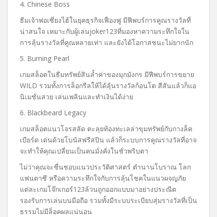
4. Chinese Boss
ธีมเจ้าพ่อเซี่ยงไฮ้ในยุคธุรกิจเฟื่องฟู มีฟีพบร์การคูณรางวัลที่
น่าสนใจ เหมาะกับผู้เล่นjoker123ที่มองหาความระทึกใจใน
การลุ้นรางวัลที่คูณหลายเท่า และยังได้โอกาสชนะไม่ยากนัก
5. Burning Pearl
เกมสล็อตในธีมทรัพย์สินล้ำค่าของมุกมังกร มีฟีพบร์การขยาย
WILD รวมทั้งการล็อกรีลให้ได้ลุ้นรางวัลก้อนโต สีสันแล้วก็แอ
นิเมชั่นสวย เล่นเพลินและทำเงินได้ง่าย
6. Blackbeard Legacy
เกมสล็อตแนวโจรสลัด ตะลุยท้องทะเลล่าขุมทรัพย์กับกางล็ค
เบียร์ด เด่นด้วยโบนัสฟรีสปิน แล้วก็ระบบการคูณรางวัลที่อาจ
จะทำให้คุณเปลี่ยนเป็นคนมั่งคั่งในชั่วพริบตา
ไม่ว่าคุณจะชื่นชอบแนวประวัติศาสตร์ ตำนานโบราณ โลก
แฟนตาซี หรือความระทึกใจกับการลุ้นโชคในแนวผจญภัย
แต่ละเกมโจ๊กเกอร์123ล้วนถูกออกแบบมาอย่างประณีต
รองรับการเล่นบนมือถือ รวมทั้งมีระบบระเบียบสุ่มรางวัลที่เป็น
ธรรมไม่มีล็อคผลแน่นอน