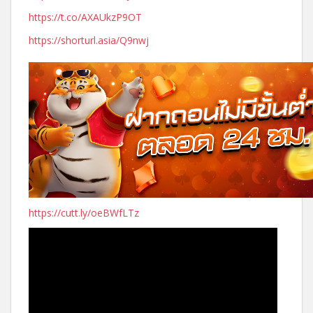
https://t.co/AXAUkzP9OT
https://shorturl.asia/Q9nwj
https://cutt.ly/oeBWfLTz