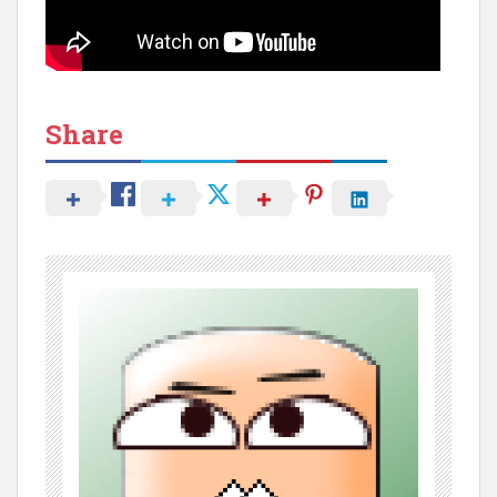
Share