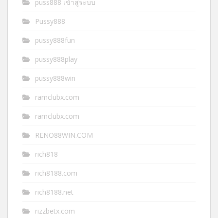
puss888 เข้าสู่ระบบ
Pussy888
pussy888fun
pussy888play
pussy888win
ramclubx.com
ramclubx.com
RENO88WIN.COM
rich818
rich8188.com
rich8188.net
rizzbetx.com