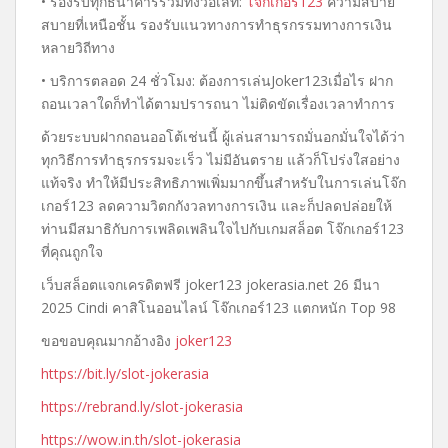
• รองรับทุกธนาคารรวมทั้งวอเลท:
โจ๊กเกอร์123
ความสบาย
สบายที่เหนือชั้น รองรับแนวทางการทำธุรกรรมทางการเงิน
หลายวิถีทาง
• บริการตลอด 24 ชั่วโมง: ต้องการเล่นJoker123เมื่อไร ฝาก
ถอนเวลาใดก็ทำได้ตามปรารถนา ไม่ติดขัดเรื่องเวลาทำการ
ด้วยระบบฝากถอนออโต้เช่นนี้ ผู้เล่นสามารถมั่นอกมั่นใจได้ว่า
ทุกวิธีการทำธุรกรรมจะเร็ว ไม่มีอันตราย แล้วก็โปร่งใสอย่าง
แท้จริง ทำให้มีประสิทธิภาพเพิ่มมากขึ้นสำหรับในการเล่นโจ๊ก
เกอร์123 ลดความวิตกกังวลทางการเงิน และก็ปลดปล่อยให้
ท่านมีสมาธิกับการเพลิดเพลินใจไปกับเกมสล็อต โจ๊กเกอร์123
ที่คุณถูกใจ
เว็บสล็อตแจกเครดิตฟรี joker123 jokerasia.net 26 มีนา
2025 Cindi คาสิโนออนไลน์ โจ๊กเกอร์123 แตกหนัก Top 98
ขอขอบคุณมากอ้างอิง
joker123
https://bit.ly/slot-jokerasia
https://rebrand.ly/slot-jokerasia
https://wow.in.th/slot-jokerasia