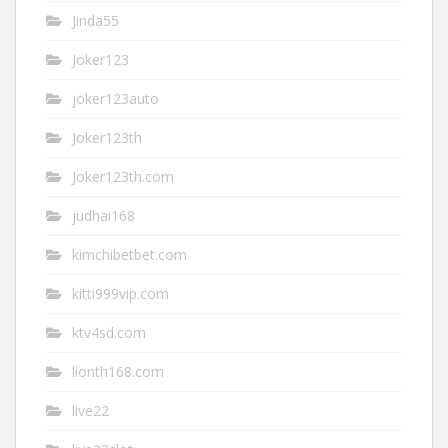
Jinda55
Joker123
joker123auto
Joker123th
Joker123th.com
judhai168
kimchibetbet.com
kitti999vip.com
ktv4sd.com
lionth168.com
live22