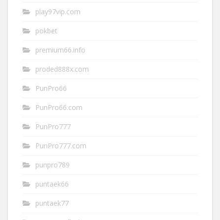
play97vip.com
pokbet
premium66.info
proded888x.com
PunPro66
PunPro66.com
PunPro777
PunPro777.com
punpro789
puntaek66
puntaek77