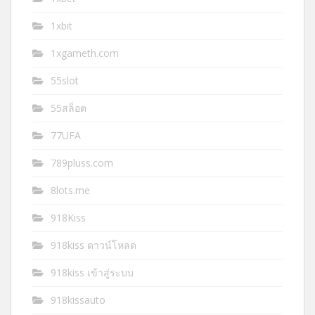
1xbit
1xgameth.com
55slot
55สล็อต
77UFA
789pluss.com
8lots.me
918Kiss
918kiss ดาวน์โหลด
918kiss เข้าสู่ระบบ
918kissauto