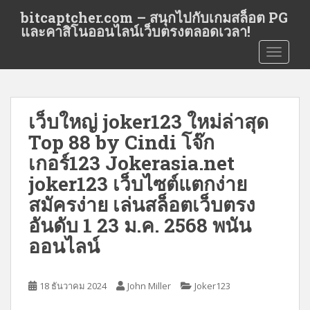
S
bitcaptcher.com – สนุกไปกับเกมสล็อต PG
k
และคาสิโนออนไลน์เว็บตรงตลอดเวลา!
i
TOGGLE
p
t
o
m
เว็บใหญ่ joker123 ใหม่ล่าสุด
a
i
Top 88 by Cindi โจ๊ก
n
เกอร์123 Jokerasia.net
c
joker123 เว็บไซต์แตกง่าย
o
n
สมัครง่าย เล่นสล็อตเว็บตรง
t
อันดับ 1 23 ม.ค. 2568 พนัน
e
ออนไลน์
n
t
18 ธันวาคม 2024
John Miller
Joker123