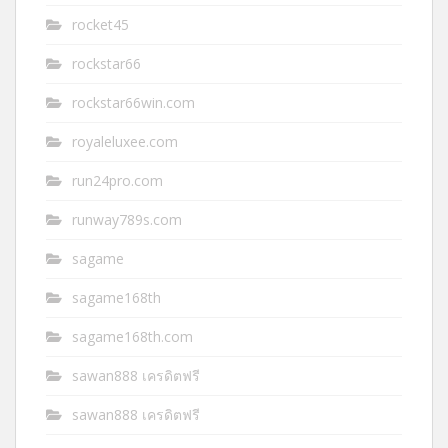
rocket45
rockstar66
rockstar66win.com
royaleluxee.com
run24pro.com
runway789s.com
sagame
sagame168th
sagame168th.com
sawan888 เครดิตฟรี
sawan888 เครดิตฟรี