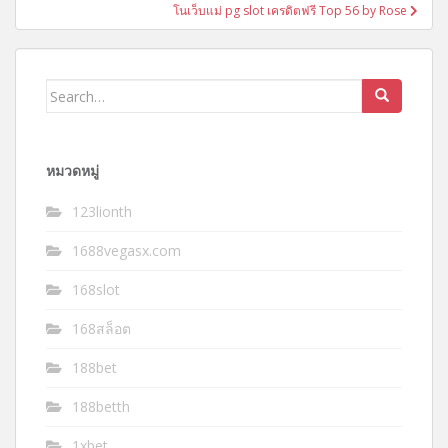
โนเว็บแม่ pg slot เครดิตฟรี Top 56 by Rose
Search
for:
หมวดหมู่
123lionth
1688vegasx.com
168slot
168สล็อต
188bet
188betth
1xbet