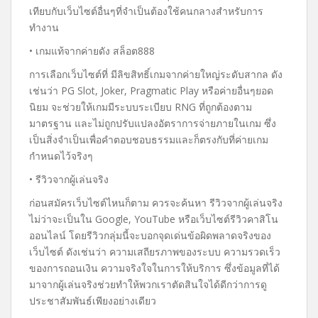
เทียบกับเว็บไซต์อื่นๆที่จำเป็นต้องใช้คนกลางสำหรับการ
ทำงาน
• เกมแท้จากค่ายดัง สล็อต888
การเลือกเว็บไซต์ที่ มีลิขสิทธิ์เกมจากค่ายใหญ่ระดับสากล ดัง
เช่นว่า PG Slot, Joker, Pragmatic Play หรือค่ายอื่นๆยอด
นิยม จะช่วยให้เกมมีระบบระเบียบ RNG ที่ถูกต้องตาม
มาตรฐาน และไม่ถูกปรับแปลงอัตราการจ่ายภายในเกม ซึ่ง
เป็นสิ่งจำเป็นเพื่อคำตอบชอบธรรมและก็ตรงกับที่ค่ายเกม
กำหนดไว้จริงๆ
• รีวิวจากผู้เล่นจริง
ก่อนสมัครเว็บไซต์ไหนก็ตาม ควรจะค้นหา รีวิวจากผู้เล่นจริง
ไม่ว่าจะเป็นใน Google, YouTube หรือเว็บไซต์รีวิวคาสิโน
ออนไลน์ โดยรีวิวกลุ่มนี้จะบอกจุดเด่นข้อผิดพลาดจริงของ
เว็บไซต์ ดังเช่นว่า ความเสถียรภาพของระบบ ความรวดเร็ว
ของการถอนเงิน ความจริงใจในการให้บริการ ซึ่งข้อมูลที่ได้
มาจากผู้เล่นจริงช่วยทำให้พวกเราตัดสินใจได้ดีกว่าการดู
ประชาสัมพันธ์เพียงอย่างเดียว