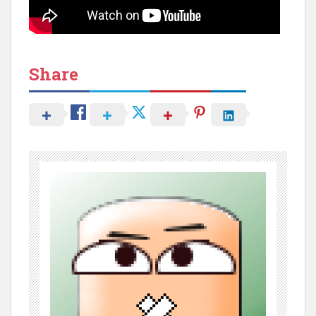
Share