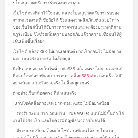
• ใบอนุญาตหรือการรับรองมาตรฐาน
เว็บไซต์ตรงที่น่าไว้ใจชอบ แสดงใบอนุญาตหรือการรับรอง
จากหน่วยงานที่เชื่อถือได้ ซึ่งแสดงว่าผลิตภัณฑ์และบริการ
ของเว็บไซต์นั้นได้รับการตรวจทานและจะต้องประพฤติตาม
กฎระเบียบ ซึ่งช่วยเพิ่มความปลอดภัยแล้วก็ความเชื่อมั่นให้ผู้
เล่นเพิ่มขึ้นเรื่อยๆ
เว็บไซต์ สล็อต888 ไม่ผ่านเอเย่นต์ ฝากเร็วถอนไว ไม่มีอย่าง
น้อย เล่นจริงจ่ายจริง ไม่ล้อคยูส
นี่เป็น แบบอย่างเว็บไซต์ jinda888 สล็อตตรง ไม่ผ่านเอเย่นต์
ที่ตอบโจทย์จากที่คุณปรารถนา:
สล็อต888
ฝาก-ถอนเร็ว ไม่มี
อย่างน้อย เล่นจริงจ่ายจริง ไม่ล็อคยูสเซอร์
ตัวอย่างเว็บสล็อตตรง ที่น่าเล่นจริง
1.เว็บไซต์สล็อตวอเลท ฝาก-ถอน Auto ไม่มีอย่างน้อย
– รองรับระบบ ฝาก-ถอนผ่าน True Wallet แบบไม่มีขั้นต่ำ ใช้
งานได้จริง เร็ว และไม่ควรมีบัญชีธนาคารก็เล่นได้
– มีระบบระเบียบสล็อตเว็บไซต์ตรงที่เล่นได้ง่าย ไม่ผ่าน
เอเย่นต์ ไม่มีล็อคยูส รางวัลแจ็กพอตแตกง่าย และก็มีเกมให้