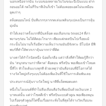
นอกเหนือจากนั้น ระบบของหลายเว็บในขณะนี้เป็นแบบ ฝาก
ถอนออโต้ กดไม่กี่วินาทีเงินก็เข้า ไม่ต้องคอยแอดไม่นเหมือน
ยุคเก่าๆ
สล็อตออนไลน์ ปั่นทีแรกๆจากกดเล่นเพลินๆแปลงเป็นการลุ้น
มุ่งมั่น
จำได้เลยว่าครั้งแรกที่ปั่นสล็อต ผมเลือกเกม texas24 ที่ภา
พงามๆก่อน ไม่ได้คิดอะไรมาก เพียงแค่กดสปินไปเรื่อยแม้
กระนั้นไม่นานก็เริ่มมีความเห็นว่าเกมมันมีจังหวะ มีโบนัส มีฟี
พบร์ที่ทำให้พวกเราลุ้นมากกว่าที่คิด
บางตาได้กำไรนิดหนึ่ง น้อยก็เกลือ แต่ว่าสิ่งที่ทำให้ผมรู้สึกว่า
มัน “สนุกสนานกว่าที่คาด” คือตอน ฟรีสปิน พอเพียงเข้าโหมด
นี้ทีไร หัวใจเต้นแรงทุกที ด้วยเหตุว่ามันคือรอบที่มีโอกาสได้
รางวัลใหญ่จริงๆแบบไม่ต้องเพิ่มเงินที่ใช้ในการเดิมพันเลย
ประสบการณ์ลุ้นรางวัลใหญ่ นาทีที่แจ็คพอตแตก
หนึ่งในโมเมนต์ที่จำไม่ลืมเลือนคือวันที่ผมปั่นด้วยเงินเบท 2
บาทแค่นั้น แต่ว่าโชคดีเข้า ฟรีสปินแบบตัวคูณ พอเพียงหมุน
ไปเรื่อยๆตัวคูณก็ไต่ขึ้นเรื่อยกระทั่งในที่สุดได้รางวัลเกือบจะ
สามพันบาท!