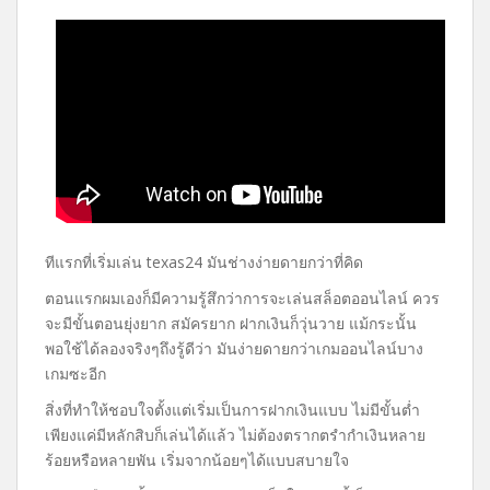
ทีแรกที่เริ่มเล่น texas24 มันช่างง่ายดายกว่าที่คิด
ตอนแรกผมเองก็มีความรู้สึกว่าการจะเล่นสล็อตออนไลน์ ควร
จะมีขั้นตอนยุ่งยาก สมัครยาก ฝากเงินก็วุ่นวาย แม้กระนั้น
พอใช้ได้ลองจริงๆถึงรู้ดีว่า มันง่ายดายกว่าเกมออนไลน์บาง
เกมซะอีก
สิ่งที่ทำให้ชอบใจตั้งแต่เริ่มเป็นการฝากเงินแบบ ไม่มีขั้นต่ำ
เพียงแค่มีหลักสิบก็เล่นได้แล้ว ไม่ต้องตรากตรำกำเงินหลาย
ร้อยหรือหลายพัน เริ่มจากน้อยๆได้แบบสบายใจ