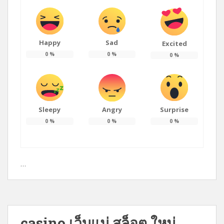
Happy
Sad
Excited
0
%
0
%
0
%
Sleepy
Angry
Surprise
0
%
0
%
0
%
…
casino เว็บแม่ สล็อต ใหม่