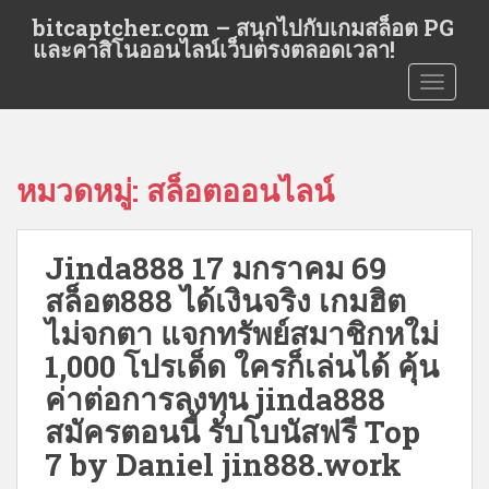
S
bitcaptcher.com – สนุกไปกับเกมสล็อต PG
k
และคาสิโนออนไลน์เว็บตรงตลอดเวลา!
i
TOGGLE
p
t
o
m
หมวดหมู่:
สล็อตออนไลน์
a
i
n
Jinda888 17 มกราคม 69
c
o
สล็อต888 ได้เงินจริง เกมฮิต
n
ไม่จกตา แจกทรัพย์สมาชิกหใม่
t
1,000 โปรเด็ด ใครก็เล่นได้ คุ้น
e
n
ค่าต่อการลงทุน jinda888
t
สมัครตอนนี้ รับโบนัสฟรี Top
7 by Daniel jin888.work