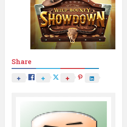
Share