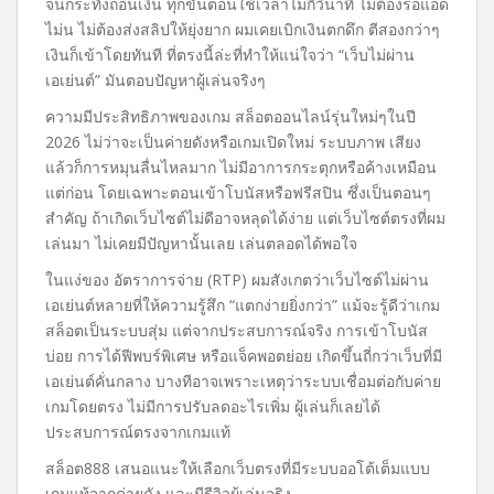
จนกระทั่งถอนเงิน ทุกขั้นตอนใช้เวลาไม่กี่วินาที ไม่ต้องรอแอด
ไม่น ไม่ต้องส่งสลิปให้ยุ่งยาก ผมเคยเบิกเงินตกดึก ตีสองกว่าๆ
เงินก็เข้าโดยทันที ที่ตรงนี้ล่ะที่ทำให้แน่ใจว่า “เว็บไม่ผ่าน
เอเย่นต์” มันตอบปัญหาผู้เล่นจริงๆ
ความมีประสิทธิภาพของเกม สล็อตออนไลน์รุ่นใหม่ๆในปี
2026 ไม่ว่าจะเป็นค่ายดังหรือเกมเปิดใหม่ ระบบภาพ เสียง
แล้วก็การหมุนลื่นไหลมาก ไม่มีอาการกระตุกหรือค้างเหมือน
แต่ก่อน โดยเฉพาะตอนเข้าโบนัสหรือฟรีสปิน ซึ่งเป็นตอนๆ
สำคัญ ถ้าเกิดเว็บไซต์ไม่ดีอาจหลุดได้ง่าย แต่เว็บไซต์ตรงที่ผม
เล่นมา ไม่เคยมีปัญหานั้นเลย เล่นตลอดได้พอใจ
ในแง่ของ อัตราการจ่าย (RTP) ผมสังเกตว่าเว็บไซต์ไม่ผ่าน
เอเย่นต์หลายที่ให้ความรู้สึก “แตกง่ายยิ่งกว่า” แม้จะรู้ดีว่าเกม
สล็อตเป็นระบบสุ่ม แต่จากประสบการณ์จริง การเข้าโบนัส
บ่อย การได้ฟีพบร์พิเศษ หรือแจ็คพอตย่อย เกิดขึ้นถี่กว่าเว็บที่มี
เอเย่นต์คั่นกลาง บางทีอาจเพราะเหตุว่าระบบเชื่อมต่อกับค่าย
เกมโดยตรง ไม่มีการปรับลดอะไรเพิ่ม ผู้เล่นก็เลยได้
ประสบการณ์ตรงจากเกมแท้
สล็อต888 เสนอแนะให้เลือกเว็บตรงที่มีระบบออโต้เต็มแบบ
เกมแท้จากค่ายดัง และมีรีวิวผู้เล่นจริง