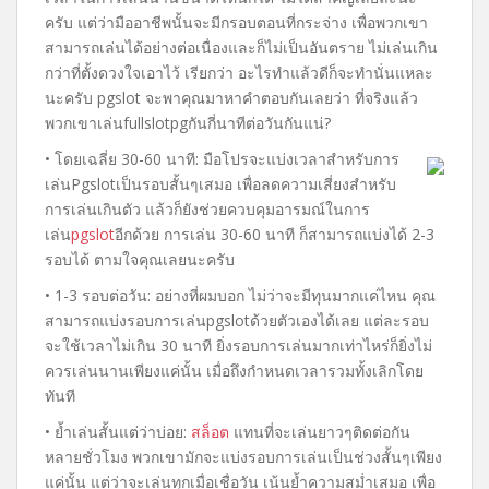
ครับ แต่ว่ามืออาชีพนั้นจะมีกรอบตอนที่กระจ่าง เพื่อพวกเขา
สามารถเล่นได้อย่างต่อเนื่องและก็ไม่เป็นอันตราย ไม่เล่นเกิน
กว่าที่ตั้งดวงใจเอาไว้ เรียกว่า อะไรทำแล้วดีก็จะทำนั่นแหละ
นะครับ pgslot จะพาคุณมาหาคำตอบกันเลยว่า ที่จริงแล้ว
พวกเขาเล่นfullslotpgกันกี่นาทีต่อวันกันแน่?
• โดยเฉลี่ย 30-60 นาที: มือโปรจะแบ่งเวลาสำหรับการ
เล่นPgslotเป็นรอบสั้นๆเสมอ เพื่อลดความเสี่ยงสำหรับ
การเล่นเกินตัว แล้วก็ยังช่วยควบคุมอารมณ์ในการ
เล่น
pgslot
อีกด้วย การเล่น 30-60 นาที ก็สามารถแบ่งได้ 2-3
รอบได้ ตามใจคุณเลยนะครับ
• 1-3 รอบต่อวัน: อย่างที่ผมบอก ไม่ว่าจะมีทุนมากแค่ไหน คุณ
สามารถแบ่งรอบการเล่นpgslotด้วยตัวเองได้เลย แต่ละรอบ
จะใช้เวลาไม่เกิน 30 นาที ยิ่งรอบการเล่นมากเท่าไหร่ก็ยิ่งไม่
ควรเล่นนานเพียงแค่นั้น เมื่อถึงกำหนดเวลารวมทั้งเลิกโดย
ทันที
• ย้ำเล่นสั้นแต่ว่าบ่อย:
สล็อต
แทนที่จะเล่นยาวๆติดต่อกัน
หลายชั่วโมง พวกเขามักจะแบ่งรอบการเล่นเป็นช่วงสั้นๆเพียง
แค่นั้น แต่ว่าจะเล่นทุกเมื่อเชื่อวัน เน้นย้ำความสม่ำเสมอ เพื่อ