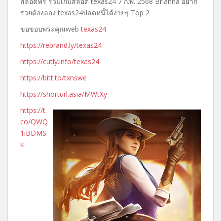
สล็อตฟรี รวมเกมสล็อต texas24 7 ก.พ. 2568 Brianna อยาก
รวยต้องลอง texas24ปลดหนี้ได้ง่ายๆ Top 2
ขอขอบพระคุณweb
texas24
https://rebrand.ly/texas24
https://cutly.info/texas24
https://bitt.to/txnswe
https://shorturl.asia/MWtXy
https://t.
co/QWQ
1iBDMS
k