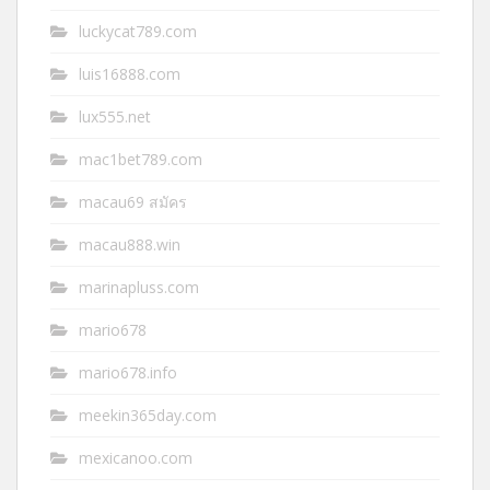
luckycat789.com
luis16888.com
lux555.net
mac1bet789.com
macau69 สมัคร
macau888.win
marinapluss.com
mario678
mario678.info
meekin365day.com
mexicanoo.com