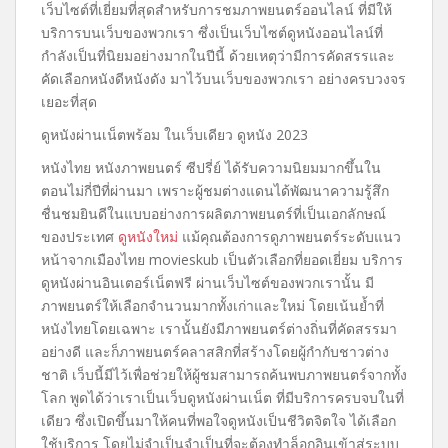
เว็บไซต์ที่เยี่ยมที่สุดสำหรับการชมภาพยนตร์ออนไลน์ ที่มีให้
บริการบนเว็บของพวกเรา ซึ่งเป็นเว็บไซต์ดูหนังออนไลน์ที่
กำลังเป็นที่นิยมอย่างมากในปีนี้ ด้วยเหตุว่ามีการคัดสรรและ
คัดเลือกหนังดีหนังดัง มาไว้บนเว็บของพวกเรา อย่างครบวงจร
เยอะที่สุด
ดูหนังผ่านเน็ตพร้อม ในเว็บเดียว ดูหนัง 2023
หนังไทย หนังภาพยนตร์ ซีปรี่ย์ ได้รับความนิยมมากขึ้นใน
ตอนไม่กี่ปีที่ผ่านมา เพราะผู้ชมต่างแดนได้พัฒนาความรู้สึก
ชื่นชมยินดีในแบบอย่างการผลิตภาพยนตร์ที่เป็นเอกลักษณ์
ของประเทศ
ดูหนังใหม่
แม้คุณต้องการดูภาพยนตร์ระดับแนว
หน้าจากเมืองไทย movieskub เป็นตัวเลือกที่ยอดเยี่ยม บริการ
ดูหนังผ่านอินเตอร์เน็ตฟรี ผ่านเว็บไซต์ของพวกเรานั้น มี
ภาพยนตร์ให้เลือกจำนวนมากทั้งเก่าและใหม่ โดยเน้นย้ำที่
หนังไทยโดยเฉพาะ เรานั้นยังมีภาพยนตร์ต่างถิ่นที่คัดสรรมา
อย่างดี และก็ภาพยนตร์คลาสสิกที่สร้างโดยผู้กำกับชาวต่าง
ชาติ เว็บนี้มีไว้เพื่อช่วยให้ผู้ชมสามารถค้นพบภาพยนตร์จากทั้ง
โลก พูดได้ว่าเราเป็นเว็บดูหนังผ่านเน็ต ที่มีบริการครบจบในที่
เดียว ซึ่งเปิดขึ้นมาให้คนที่พอใจดูหนังเป็นชีวิตจิตใจ ได้เลือก
ใช้บริการ โดยไม่จำเป็นจำเป็นที่จะต้องทำล็อกอินเข้าสู่ระบบ