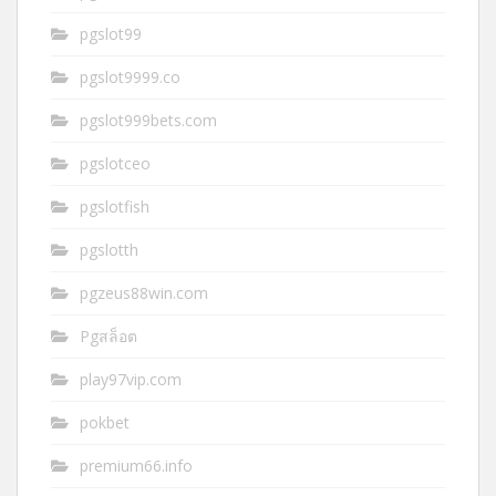
pgslot99
pgslot9999.co
pgslot999bets.com
pgslotceo
pgslotfish
pgslotth
pgzeus88win.com
Pgสล็อต
play97vip.com
pokbet
premium66.info