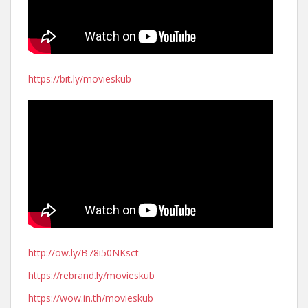
https://bit.ly/movieskub
http://ow.ly/B78i50NKsct
https://rebrand.ly/movieskub
https://wow.in.th/movieskub