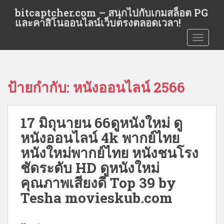
S
bitcaptcher.com – สนุกไปกับเกมสล็อต PG
k
และคาสิโนออนไลน์เว็บตรงตลอดเวลา!
i
TOGGLE
p
t
o
m
ป้ายกำกับ:
หนังออนไลน์ 2566
a
i
n
17 มิถุนายน 66ดูหนังใหม่ ดู
c
o
หนังออนไลน์ 4k พากย์ไทย
n
หนังใหม่พากย์ไทย หนังชนโรง
t
ชัดระดับ HD ดูหนังใหม่
e
n
คุณภาพเสียงดี Top 39 by
t
Tesha movieskub.com