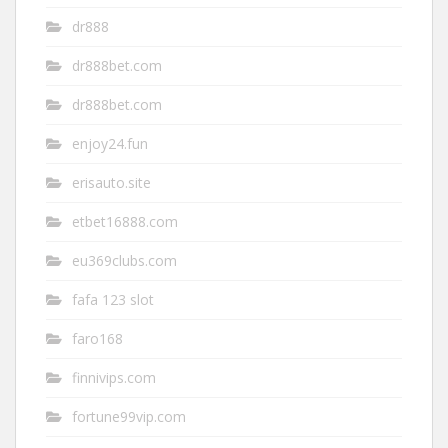
dr888
dr888bet.com
dr888bet.com
enjoy24.fun
erisauto.site
etbet16888.com
eu369clubs.com
fafa 123 slot
faro168
finnivips.com
fortune99vip.com