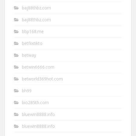
baj88thbz.com
baj88thbz.com
bbp168.me
betflixtikto
betway
betwin6666.com
betworld369hot.com
bh99
bio285th.com
bluewin8888.info
bluewin8888.info