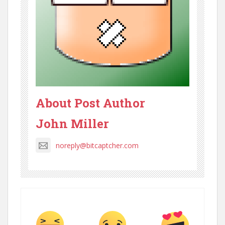
About Post Author
John Miller
noreply@bitcaptcher.com