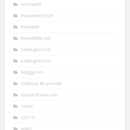
temmax69
thaisiambet.store
thehulk88
thehulk888.com
tia8kingbet.com
tia8kingbet.com
tkbpgg.com
tookhuay 88 ถูกหวย88
topstar359win.com
Travel
UFA11k
ufa89