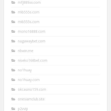
mfj889xx.com
mib555s.com
mib555s.com
mono16888.com
nagawaybet.com
nbwin.me
niseko168bet.com
no1huay
no1huay.com
okcasino159.com
onesiamclub.site
p2vvip