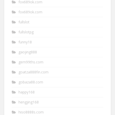
fox689ok.com
fox689ok.com
fullslot
fullslotpg
funny18
gaojing888
gem99ths.com
goatza888fin.com
gobaza88.com
happy168
hengjing168
hiso8888s.com