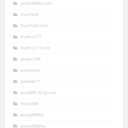
proded888x.com
PunPro66
PunPro66.com
PunPro777
PunPro777.com
punpro789
puntaek66
puntaek77
puss888 เข้าสู่ระบบ
Pussy888
pussy888fun
pussy888play