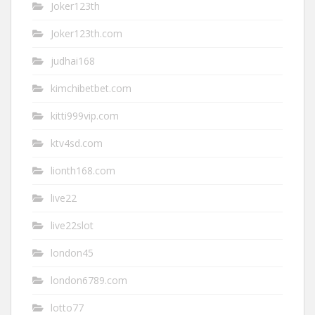
Joker123th
Joker123th.com
judhai168
kimchibetbet.com
kitti999vip.com
ktv4sd.com
lionth168.com
live22
live22slot
london45
london6789.com
lotto77