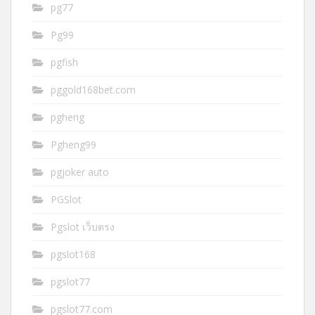
pg77
Pg99
pgfish
pggold168bet.com
pgheng
Pgheng99
pgjoker auto
PGSlot
Pgslot เว็บตรง
pgslot168
pgslot77
pgslot77.com