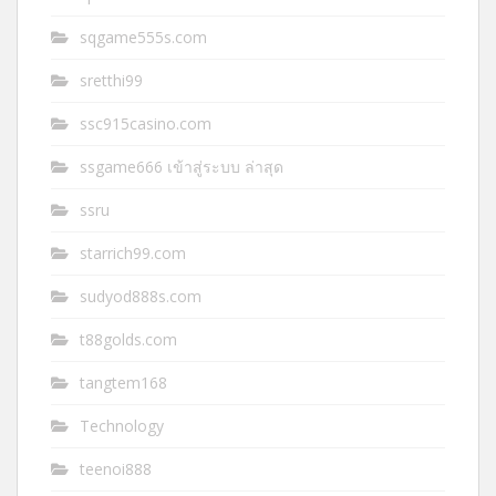
sqgame555s.com
sretthi99
ssc915casino.com
ssgame666 เข้าสู่ระบบ ล่าสุด
ssru
starrich99.com
sudyod888s.com
t88golds.com
tangtem168
Technology
teenoi888