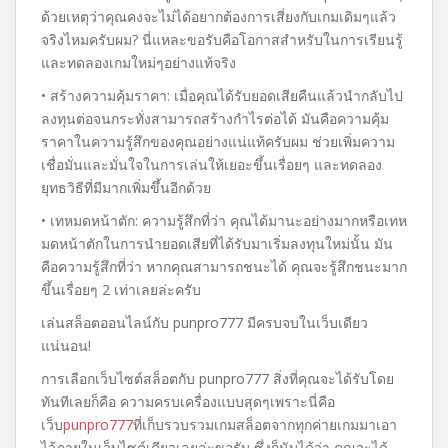
ด้วยเหตุว่าคุณคงจะไม่ได้อยากต้องการเสี่ยงกับเกมเดิมๆแล้ว
จริงไหมครับผม? นี่แหละขอรับคือโอกาสสำหรับในการเรียนรู้
และทดลองเกมใหม่ๆอย่างแท้จริง
• สร้างความคุ้มราคา: เมื่อคุณได้รับยอดเสียคืนแล้วนำกลับไป
ลงทุนต่อจนกระทั่งสามารถสร้างกำไรต่อได้ มันคือความคุ้ม
ราคาในความรู้สึกของคุณอย่างแน่แท้ครับผม ช่วยเพิ่มความ
เชื่อมั่นและมั่นใจในการเล่นให้เยอะขึ้นเรื่อยๆ และทดลอง
ยุทธวิธีที่มีมากเพิ่มขึ้นอีกด้วย
• เทหมดหน้าตัก: ความรู้สึกที่ว่า คุณได้มานะอย่างมากหรือเทห
มดหน้าตักในการนำยอดเสียที่ได้รับมาเริ่มลงทุนใหม่นั้น มัน
คือความรู้สึกที่ว่า หากคุณสามารถชนะได้ คุณจะรู้สึกชนะมาก
ขึ้นเรื่อยๆ 2 เท่าเลยล่ะครับ
เล่นสล็อตออนไลน์กับ punpro777 มีครบจบในเว็บเดียว
แน่นอน!
การเลือกเว็บไซต์สล็อตกับ punpro777 สิ่งที่คุณจะได้รับโดย
ทันทีเลยก็คือ ความครบเครื่องแบบสุดๆเพราะนี่คือ
เว็บ
punpro777
ที่เก็บรวบรวมเกมสล็อตจากทุกค่ายเกมมาเอา
ไว้ภายในเว็บไซต์เดียวเลยล่ะขอรับ ซึ่งก็นับได้ว่า คุณจะได้