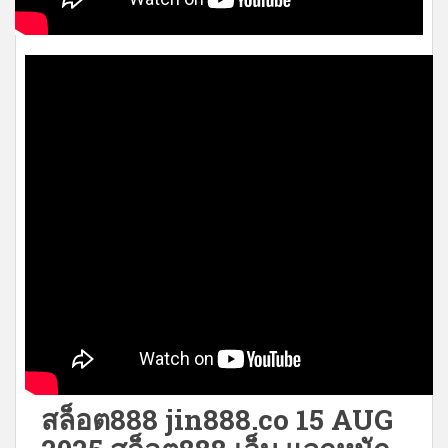
สล็อต888 jin888.co 15 AUG