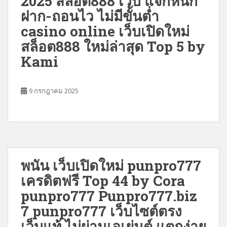
2025 สล็อต888 เว็บ แจกหนัก
ฝาก-ถอนไว ไม่มีขั้นต่ำ
casino online เว็บเปิดใหม่
สล็อต888 ใหม่ล่าสุด Top 5 by
Kami
9 กรกฎาคม 2025
พนัน เว็บเปิดใหม่ punpro777
เครดิตฟรี Top 44 by Cora
punpro777 Punpro777.biz
7 punpro777 เว็บไซต์ตรง
เว็บแท้ ไม่ผ่านเอเย่นต์ แตกง่าย