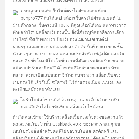
ตรงแท้ 100% สมัครรับเครดิตฟรีได้ไม่อั้น ลองเลย!
มาสนุกสนานกับเว็บไซต์ตรงไม่ผ่านเอเย่นต์บน
punpro777 กันได้เลย! สล็อตเว็บตรงไม่ผ่านเอเย่นต์ ไม่
ผ่านตัวกลาง เว็บตรงแท้ 100% ที่คุณเลือกได้เลย แนวทางการ
ทำผลกำไรบนสล็อตเว็บตรงนั้น สิ่งที่สำคัญที่สุดก็คือการเลือก
เว็บไซต์ ซึ่งเว็บของเราเป็นเว็บตรงไม่ผ่านเอเย่นต์ มี
มาตรฐานและก็ความปลอดภัยสูง ลิขสิทธิ์แท้จากค่ายเกมชั้น
นำต่างๆมากมายก่ายกอง เล่นเกมประสิทธิภาพสูงได้แต่ละวัน
ตลอด 24 ชั่วโมง มีโปรโมชั่นรวมทั้งกิจกรรมต้อนรับมากมาย
สมัครแล้วรับเครดิตฟรีได้โดยทันทีอีกด้วย บอกเลยว่า ห้าม
พลาด! ลงทะเบียนเป็นสมาชิกใหม่กับพวกเรา สล็อตเว็บตรง
เว็บตรง ได้แล้ววันนี้ สมัครฟรี! ไร้ค่าธรรมเนียมแน่นอน ลง
ทะเบียนสมัครสมาชิกเลย!
ไม่รับโบนัสก็ช่างเถิด! ด้วยเหตุว่าเล่นเสียก็สามารถรับ
ยอดเสียคืนได้โดยทันทีบน สล็อตเว็บไซต์ตรง
ถ้าเกิดคุณเข้ามาใช้บริการสล็อตเว็บตรงเว็บตรงของเราแล้ว
คุณจะเห็นโปรโมชั่น Cashback 40% ของพวกเราแน่ๆ มัน
เป็นโปรโมชั่นสำหรับคนที่ไม่ชอบรับโบนัสเครดิตฟรี เล่น
สล็อตเว็บตรงได้เยอะแค่ไหนก็ต้องการถอนได้ทันที ไม่ชอบวิธี