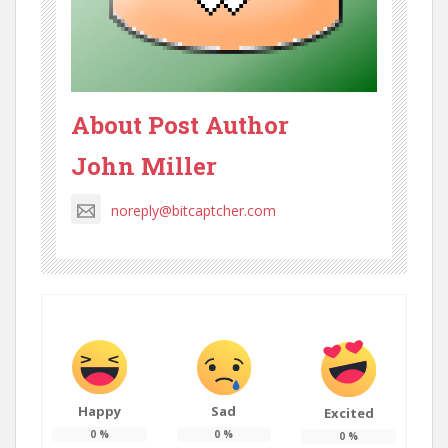
About Post Author
John Miller
noreply@bitcaptcher.com
Happy
Sad
Excited
0
%
0
%
0
%