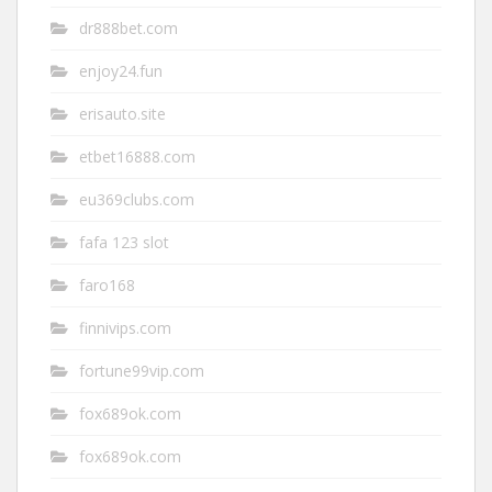
dr888bet.com
enjoy24.fun
erisauto.site
etbet16888.com
eu369clubs.com
fafa 123 slot
faro168
finnivips.com
fortune99vip.com
fox689ok.com
fox689ok.com