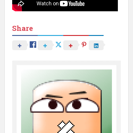
Share