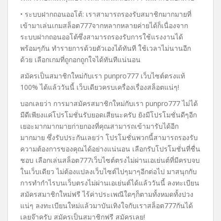
• ระบบฝากถอนออโต้: เราสามารถรองรับสมาชิกมากมายที่
เข้ามาเล่นเกมสล็อต777จากหลากหลายค่ายได้ก็เนื่องจาก
ระบบฝากถอนออโต้ซึ่งสามารถรองรับการใช้แรงงานได้
พร้อมๆกัน ทำรายการด้วยตัวเองได้ทันที ใช้เวลาไม่นานอีก
ด้วย เลือกเกมที่ถูกอกถูกใจได้ทันทีแน่นอน
สมัครเป็นสมาชิกใหม่กับเรา punpro777 เว็บไซต์ตรงแท้
100% ได้แล้ววันนี้ เว็บเดียวครบเครื่องเรื่องสล็อตแน่ๆ!
บอกเลยว่า การมาสมัครสมาชิกใหม่กับเรา punpro777 ไม่ได้
มีดีเพียงแค่โปรโมชั่นรับยอดเสียนะครับ ยังมีโปรโมชั่นดีๆอีก
เยอะมากมากมายก่ายกองที่คุณสามารถเข้ามารับได้อีก
มากมาย ซึ่งรับประกันเลยว่า โปรโมชั่นพวกนี้สามารถรองรับ
ความต้องการของคุณได้อย่างแน่นอน เลือกรับโปรโมชั่นที่ชื่น
ชอบ เลือกเล่นสล็อต777เว็บไซต์ตรงไม่ผ่านเอเย่นต์ที่มีครบจบ
ในเว็บเดียว ไม่ต้องแปลงเว็บไซต์ไปๆมาๆอีกต่อไป มาสนุกกับ
การทำกำไรบนเว็บตรงไม่ผ่านเอเย่นต์ได้แล้ววันนี้ ลงทะเบียน
สมัครสมาชิกใหม่ฟรี ไร้ค่าประเพณีใดๆก็ตามทั้งหมดทั้งปวง
แน่ๆ ลงทะเบียนใหม่แล้วมาบันเทิงใจกับเราสล็อต777กันได้
เลยจ๊าครับ สมัครเป็นสมาชิกฟรี สมัครเลย!