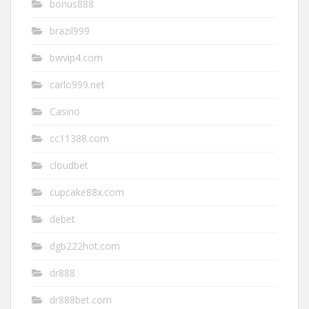
bonus888
brazil999
bwvip4.com
carlo999.net
Casino
cc11388.com
cloudbet
cupcake88x.com
debet
dgb222hot.com
dr888
dr888bet.com