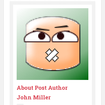
About Post Author
John Miller