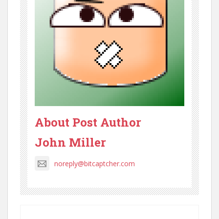
About Post Author
John Miller
noreply@bitcaptcher.com