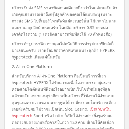
บริการรับส่ง SMS ราคาพิเศษ จะดีมากยิ่งกว่าไหมล่ะขอรับ ถ้า
เกิดคุณสามารถเข้าถึงกรุ๊ปลูกค้าของคุณได้แบบระบุ เพราะ
การส่ง SMS ไปที่เบอร์โทรศัพท์แต่ละเบอร์นั้น ใช้เวลาไม่นาน
แถมราคาถูกอีกด้วยนะครับ โดยมีค่าบริการ 0.35 บาทต่อ
เครดิตใจความ (1 เครดิตสามารถพิมพ์ส่งได้ 70 ตัวหนังสือ)
บริการทำรูปกราฟิก หากคุณไม่ถนัดวิธีการทำรูปกราฟิกล่ะก็
มาเลยนะครับ! เราพร้อมจัดราคาพิเศษเฉพาะลูกค้า HYPERX
hyperxtech เพียงแค่นั้นครับ
2. All-in-One Platform
สำหรับบริการ All-in-One Platform ถือเป็นบริการที่เรา
hyperxtech HYPERX ได้รับความเชื่อใจจากบรรดาผู้ครอบ
ครองเว็บไซต์พนันที่พึงพอใจอยากเปิดเว็บไซต์พนันสูงที่สุด
แล้วขอรับ เพราะเหตุว่าถือว่าเป็นบริการที่ใช้งานได้ง่ายแบบ
สุดๆแถมครบวงจรมากมายๆพูดได้ว่า มีครบจบในบริการเดียว
เลยล่ะครับผม ไม่ว่าจะเปิดเป็น Slot, Casino,
เปิดเว็บพนัน
hyperxtech
Sport หรือ Lotto ก็เปิดได้ง่ายอย่างยิ่งๆครับผม
ต่อตรงกับค่ายเกมหรือคาสิโนกว่า 120 ค่าย มีเกมให้คัดเลือก
เยอะแยะกว่า 3,000 เกม สามารถเป็นเจ้าของแบรนด์ด้วยตัว