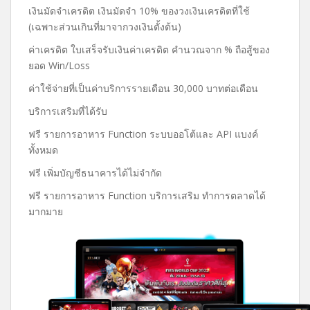
เงินมัดจำเครดิต เงินมัดจำ 10% ของวงเงินเครดิตที่ใช้
(เฉพาะส่วนเกินที่มาจากวงเงินตั้งต้น)
ค่าเครดิต ใบเสร็จรับเงินค่าเครดิต คำนวณจาก % ถือสู้ของ
ยอด Win/Loss
ค่าใช้จ่ายที่เป็นค่าบริการรายเดือน 30,000 บาทต่อเดือน
บริการเสริมที่ได้รับ
ฟรี รายการอาหาร Function ระบบออโต้และ API แบงค์
ทั้งหมด
ฟรี เพิ่มบัญชีธนาคารได้ไม่จำกัด
ฟรี รายการอาหาร Function บริการเสริม ทำการตลาดได้
มากมาย