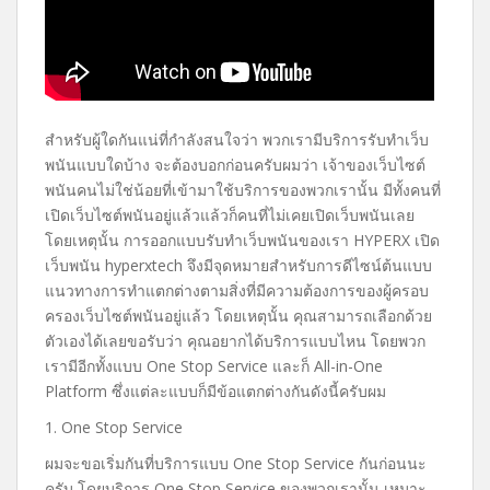
สำหรับผู้ใดกันแน่ที่กำลังสนใจว่า พวกเรามีบริการรับทำเว็บ
พนันแบบใดบ้าง จะต้องบอกก่อนครับผมว่า เจ้าของเว็บไซต์
พนันคนไม่ใช่น้อยที่เข้ามาใช้บริการของพวกเรานั้น มีทั้งคนที่
เปิดเว็บไซต์พนันอยู่แล้วแล้วก็คนที่ไม่เคยเปิดเว็บพนันเลย
โดยเหตุนั้น การออกแบบรับทำเว็บพนันของเรา HYPERX เปิด
เว็บพนัน hyperxtech จึงมีจุดหมายสำหรับการดีไซน์ต้นแบบ
แนวทางการทำแตกต่างตามสิ่งที่มีความต้องการของผู้ครอบ
ครองเว็บไซต์พนันอยู่แล้ว โดยเหตุนั้น คุณสามารถเลือกด้วย
ตัวเองได้เลยขอรับว่า คุณอยากได้บริการแบบไหน โดยพวก
เรามีอีกทั้งแบบ One Stop Service และก็ All-in-One
Platform ซึ่งแต่ละแบบก็มีข้อแตกต่างกันดังนี้ครับผม
1. One Stop Service
ผมจะขอเริ่มกันที่บริการแบบ One Stop Service กันก่อนนะ
ครับ โดยบริการ One Stop Service ของพวกเรานั้น เหมาะ