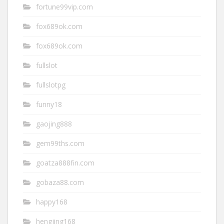
fortune99vip.com
fox689ok.com
fox689ok.com
fullslot
fullslotpg
funny18
gaojing888
gem99ths.com
goatza888fin.com
gobaza88.com
happy168
hengjing168