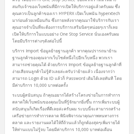
สมกับเจ้าของเว็บพนันที่มีการเปิดให้บริการอยู่แล้วครับผม ซึ่ง
คุณควรเป็นลูกค้าของเรา HYPERX เปิดเว็บพนัน hyperxtech
มาก่อนด้วยเหมือนกัน ซึ่งภายหลังจากคุณมาใช้บริการกับเรา
คุณอาจจำเป็นที่จะต้องการบริการเสริมนิดๆหน่อยๆเราก็เลย
เปิดให้บริการในแบบอย่าง One Stop Service นั่นเองครับผม
โดยมีบริการต่างๆดังต่อไปนี้
บริการ Import ข้อมูลย้ายฐานลูกค้า หากคุณปรารถนาย้าน
ฐานลูกค้าของคุณจากเว็บไซต์หนึ่งไปอีกเว็บหนึ่ง พวกเรา
สามารถช่วยคุณได้ ด้วยบริการ Import ข้อมูลย้ายฐานลูกค้าที่
ง่ายเสียจนลูกค้าไม่รู้ตัวเลยล่ะครับว่าย้ายแล้ว เนื่องจากว่า
สามารถ Login ด้วย ID แล้วก็ Password เดิมได้เลยทันที โดย
มีค่าบริการ 10,000 บาทต่อครั้ง
ระบบผู้สนับสนุน ถ้าคุณอยากได้สร้างโครงข่ายในการทำการ
ตลาดให้เว็บพนันของคุณเป็นที่รู้จักมากยิ่งขึ้น การเพิ่มระบบผู้
สนับสนุนก็เกิดเรื่องที่ดีเลยล่ะครับผม ระบบนี้จะสามารถสร้าง
เครือข่ายการทำการตลาด พินิจพิจารณาคุณภาพหนทางการ
ตลาด และรายงานผลได้ให้ถี่ถ้วนแล้วก็ถูกต้องสุดๆเพิ่มรายได้
ให้ท่านแบบไม่รู้จบ โดยมีค่าบริการ 10,000 บาทต่อเดือน