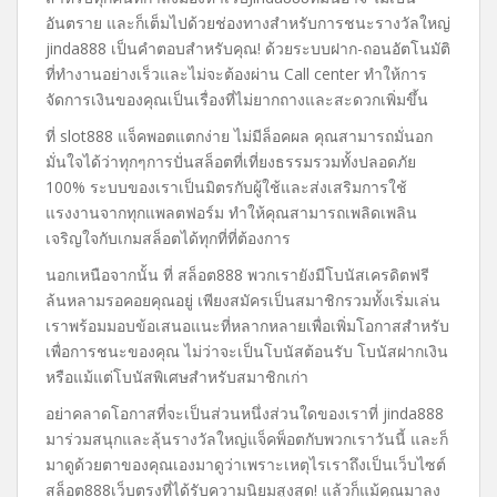
อันตราย และก็เต็มไปด้วยช่องทางสำหรับการชนะรางวัลใหญ่
jinda888 เป็นคำตอบสำหรับคุณ! ด้วยระบบฝาก-ถอนอัตโนมัติ
ที่ทำงานอย่างเร็วและไม่จะต้องผ่าน Call center ทำให้การ
จัดการเงินของคุณเป็นเรื่องที่ไม่ยากถางและสะดวกเพิ่มขึ้น
ที่ slot888 แจ็คพอตแตกง่าย ไม่มีล็อคผล คุณสามารถมั่นอก
มั่นใจได้ว่าทุกๆการปั่นสล็อตที่เที่ยงธรรมรวมทั้งปลอดภัย
100% ระบบของเราเป็นมิตรกับผู้ใช้และส่งเสริมการใช้
แรงงานจากทุกแพลตฟอร์ม ทำให้คุณสามารถเพลิดเพลิน
เจริญใจกับเกมสล็อตได้ทุกที่ที่ต้องการ
นอกเหนือจากนั้น ที่ สล็อต888 พวกเรายังมีโบนัสเครดิตฟรี
ล้นหลามรอคอยคุณอยู่ เพียงสมัครเป็นสมาชิกรวมทั้งเริ่มเล่น
เราพร้อมมอบข้อเสนอแนะที่หลากหลายเพื่อเพิ่มโอกาสสำหรับ
เพื่อการชนะของคุณ ไม่ว่าจะเป็นโบนัสต้อนรับ โบนัสฝากเงิน
หรือแม้แต่โบนัสพิเศษสำหรับสมาชิกเก่า
อย่าคลาดโอกาสที่จะเป็นส่วนหนึ่งส่วนใดของเราที่ jinda888
มาร่วมสนุกและลุ้นรางวัลใหญ่แจ็คพ็อตกับพวกเราวันนี้ และก็
มาดูด้วยตาของคุณเองมาดูว่าเพราะเหตุไรเราถึงเป็นเว็บไซต์
สล็อต888เว็บตรงที่ได้รับความนิยมสูงสุด! แล้วก็แม้คุณมาลง