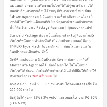
เองแบบง่ายๆขยายเครือข่ายเว็บไซต์ได้ไม่รู้จบ สร้างรายได้
หลักสิบล้านบาทต่อเดือนได้ง่ายๆ มีทีมงานรวมทั้งนักเขียน
โปรแกรมดูแลตลอด 1 วันแน่ๆ รวมทั้งถ้าเกิดคุณสนใจล่ะก็
เราก็มีโปรโมชั่นแพ็กเกจที่ดีเยี่ยมที่สุดมานำเสนอด้วยขอรับ
นั่นก็คือ Standard Package ที่บอกเลยว่าคุ้มแบบสุดๆแน่ๆ!
Standard Package นับว่าเป็นแพ็กเกจสำหรับผู้ที่อยากได้เปิด
เว็บไซต์พนันแบบทำเป็นทันที เปิดเว็บด้วยระบบออโต้จาก
HYPERX hyperxtech รับประกันความชอบใจแน่นอนครับ
โดยมีรายละเอียดต่าง ดังนี้
สิทธิพิเศษล้นหลาม ถือสิทธิ์ระดับ Senior ปลดปล่อยสิทธิ์
Master หรือ Agent ต่อได้ เลือกโดเมนได้ ใส่โลโก้หน้า
เว็บไซต์ได้ พัฒนาเว็บไซต์ด้วยตัวเองได้ แล้วก็มีธีมให้เลือกใช้
สำหรับเพื่อการ
รับทำเว็บพนัน
ได้
ค่าเปิดระบบ เริ่มที่ 50,000 บาทเท่านั้น ได้วงเงินเครดิตขึ้นต้น
200,000 เครดิต
ถือสู้ ถือได้สูงสุด 93% (-3% Auto) และเกมสล็อตจาก PG 90%
(-3% Auto)