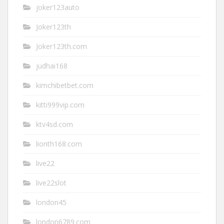
joker123auto
Joker123th
Joker123th.com
judhai168
kimchibetbet.com
kitti999vip.com
ktv4sd.com
lionth168.com
live22
live22slot
london45
london6789.com