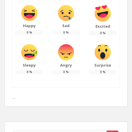
Happy
Sad
Excited
0
%
0
%
0
%
Sleepy
Angry
Surprise
0
%
0
%
0
%
…