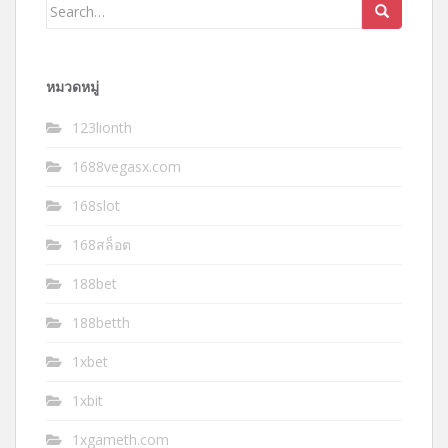
Search
for:
หมวดหมู่
123lionth
1688vegasx.com
168slot
168สล็อต
188bet
188betth
1xbet
1xbit
1xgameth.com