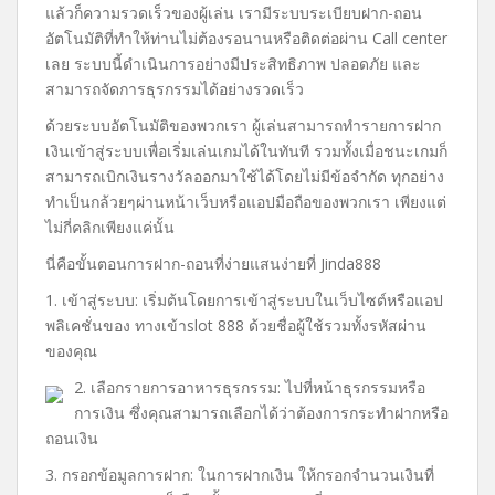
แล้วก็ความรวดเร็วของผู้เล่น เรามีระบบระเบียบฝาก-ถอน
อัตโนมัติที่ทำให้ท่านไม่ต้องรอนานหรือติดต่อผ่าน Call center
เลย ระบบนี้ดำเนินการอย่างมีประสิทธิภาพ ปลอดภัย และ
สามารถจัดการธุรกรรมได้อย่างรวดเร็ว
ด้วยระบบอัตโนมัติของพวกเรา ผู้เล่นสามารถทำรายการฝาก
เงินเข้าสู่ระบบเพื่อเริ่มเล่นเกมได้ในทันที รวมทั้งเมื่อชนะเกมก็
สามารถเบิกเงินรางวัลออกมาใช้ได้โดยไม่มีข้อจำกัด ทุกอย่าง
ทำเป็นกล้วยๆผ่านหน้าเว็บหรือแอปมือถือของพวกเรา เพียงแต่
ไม่กี่คลิกเพียงแค่นั้น
นี่คือขั้นตอนการฝาก-ถอนที่ง่ายแสนง่ายที่ Jinda888
1. เข้าสู่ระบบ: เริ่มต้นโดยการเข้าสู่ระบบในเว็บไซต์หรือแอป
พลิเคชั่นของ ทางเข้าslot 888 ด้วยชื่อผู้ใช้รวมทั้งรหัสผ่าน
ของคุณ
2. เลือกรายการอาหารธุรกรรม: ไปที่หน้าธุรกรรมหรือ
การเงิน ซึ่งคุณสามารถเลือกได้ว่าต้องการกระทำฝากหรือ
ถอนเงิน
3. กรอกข้อมูลการฝาก: ในการฝากเงิน ให้กรอกจำนวนเงินที่