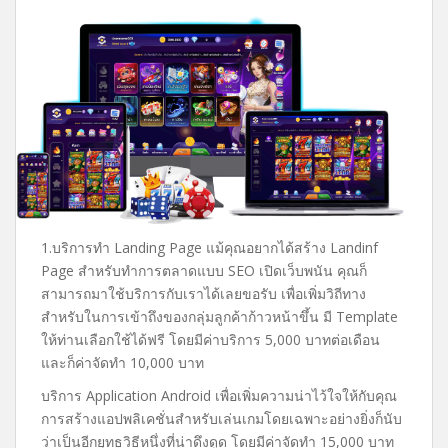
1.บริการทำ Landing Page แม้คุณอยากได้สร้าง Landinf
Page สำหรับทำการตลาดแบบ SEO เปิดเว็บพนัน คุณก็
สามารถมาใช้บริการกับเราได้เลยขอรับ เพื่อเพิ่มวิถีทาง
สำหรับในการเข้าถึงของกลุ่มลูกค้าก้าวหน้าขึ้น มี Template
ให้ท่านเลือกใช้ได้ฟรี โดยมีค่าบริการ 5,000 บาทต่อเดือน
และก็ค่าจัดทำ 10,000 บาท
บริการ Application Android เพื่อเพิ่มความน่าไว้ใจให้กับคุณ
การสร้างแอปพลิเคชั่นสำหรับเล่นเกมโดยเฉพาะอย่างยิ่งก็นับ
ว่าเป็นอีกยุทธวิธีหนึ่งที่น่าดึงดูด โดยมีค่าจัดทำ 15,000 บาท