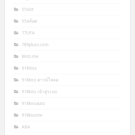
55slot
55สล็อต
77UFA
789pluss.com
8lots.me
918Kiss
918kiss ดาวน์โหลด
918kiss เข้าสู่ระบบ
918kissauto
918kissme
ABA