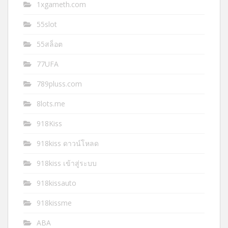
1xgameth.com
55slot
55สล็อต
77UFA
789pluss.com
8lots.me
918Kiss
918kiss ดาวน์โหลด
918kiss เข้าสู่ระบบ
918kissauto
918kissme
ABA