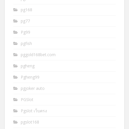
pg168
pg77
Pg99
pgfish
pggold168bet.com
pgheng
Pgheng99
pgjoker auto
PGSlot
Pgslot เว็บตรง
pgslot168