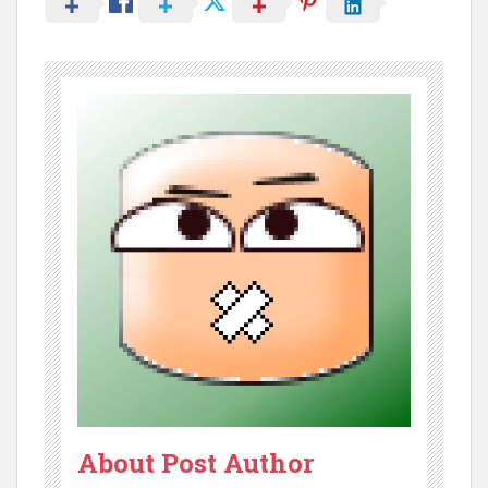
About Post Author