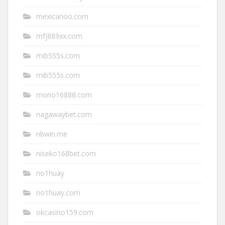
mexicanoo.com
mfj889xx.com
mib555s.com
mib555s.com
mono16888.com
nagawaybet.com
nbwin.me
niseko168bet.com
no1huay
no1huay.com
okcasino159.com