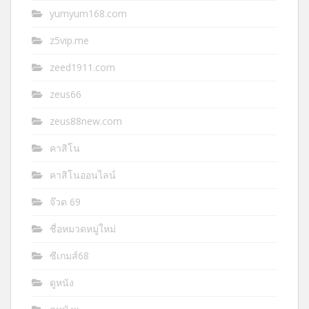
yumyum168.com
z5vip.me
zeed1911.com
zeus66
zeus88new.com
คาสิโน
คาสิโนออนไลน์
จ๊วด 69
ชื่อหมวดหมู่ใหม่
ซีเกมส์68
ดูหนัง