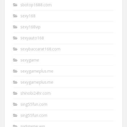
sbotop1688.com
sexy168
sexy168vip
sexyauto168
sexybaccarat168.com
sexygame
sexygameplus.me
sexygameplus.me
shinobi24hr.com
sing55fun.com
sing55fun.com
six9game.win