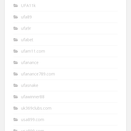
UFA11k
ufa89
ufa9r
ufabet
ufam11.com
ufanance
ufanance789.com
ufasnake
ufawinner88
uk369clubs.com
usa899.com
usa899.com