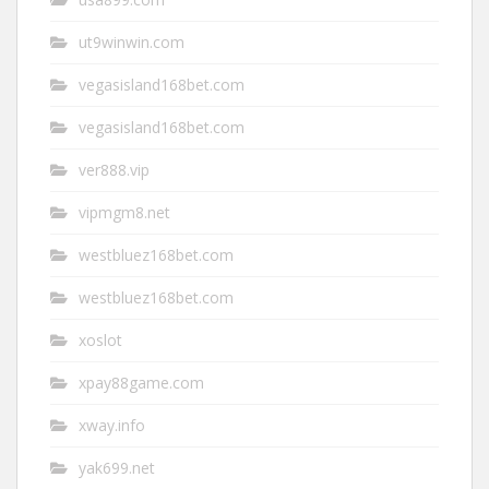
ut9winwin.com
vegasisland168bet.com
vegasisland168bet.com
ver888.vip
vipmgm8.net
westbluez168bet.com
westbluez168bet.com
xoslot
xpay88game.com
xway.info
yak699.net