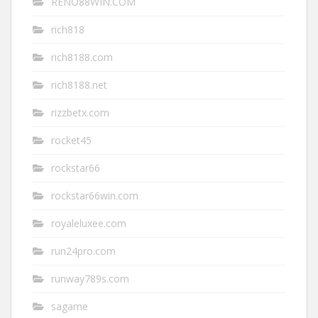
RENO88WIN.COM
rich818
rich8188.com
rich8188.net
rizzbetx.com
rocket45
rockstar66
rockstar66win.com
royaleluxee.com
run24pro.com
runway789s.com
sagame