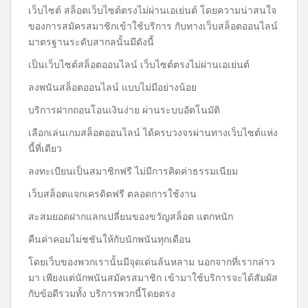
เว็บไซต์ สล็อตเว็บไซต์ตรงไม่ผ่านเอเย่นต์ โดยความน่าสนใจ
ของการสมัครสมาชิกเข้าใช้บริการ กับทางเว็บสล็อตออนไลน์
มาตรฐานระดับสากลนั้นมีดังนี้
เป็นเว็บไซต์สล็อตออนไลน์ เว็บไซต์ตรงไม่ผ่านเอเย่นต์
ลงพนันสล็อตออนไลน์ แบบไม่มีอย่างน้อย
บริการฝากถอนโอนเงินง่าย ผ่านระบบอัตโนมัติ
เลือกเล่นเกมสล็อตออนไลน์ ได้ครบวงจรผ่านทางเว็บไซต์แห่ง
นี้ที่เดียว
ลงทะเบียนเป็นสมาชิกฟรี ไม่มีการคิดค่าธรรมเนียม
เว็บสล็อตแจกเครดิตฟรี ตลอดการใช้งาน
สะสมยอดฝากแลกเปลี่ยนของขวัญสล็อต แตกหนัก
คืนค่าคอมไม่ชชันให้กับนักพนันทุกเดือน
โดยเว็บของพวกเรานั้นมีจุดเด่นล้นหลาม นอกจากที่เรากล่าว
มา เพียงแต่นักพนันสมัครสมาชิก เข้ามาใช้บริการจะได้สัมผัส
กับข้อดีรวมทั้ง บริการพวกนี้โดยตรง