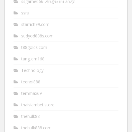
ssgame666 เข้าสู่ระบบ ล่าสุด
ssru
starrich99.com
sudyod888s.com
t88golds.com
tangtem168
Technology
teenoi888
temmax69
thaisiambet.store
thehulk88
thehulk888.com