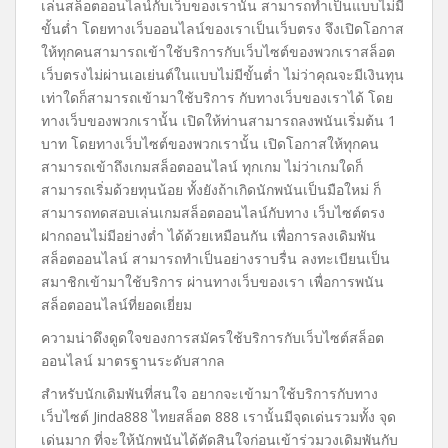
เล่นสล็อตออนไลน์กับเว็บของเรานั้น สามารถทำเป็นแบบไม่มี
ขั้นต่ำ โดยทางเว็บออนไลน์ของเราเป็นเว็บตรง จึงเปิดโอกาส
ให้ทุกคนสามารถเข้าใช้บริการกับเว็บไซต์ของพวกเราสล็อต
เว็บตรงไม่ผ่านเอเย่นต์ในแบบไม่มีขั้นต่ำ ไม่ว่าคุณจะมีเงินทุน
เท่าใดก็สามารถเข้ามาใช้บริการ กับทางเว็บของเราได้ โดย
ทางเว็บของพวกเรานั้น เปิดให้ท่านสามารถลงพนันเริ่มต้น 1
บาท โดยทางเว็บไซต์ของพวกเรานั้น เปิดโอกาสให้ทุกคน
สามารถเข้าถึงเกมสล็อตออนไลน์ ทุกเกม ไม่ว่าเกมใดก็
สามารถเริ่มด้วยทุนน้อย ทั้งยังถ้าเกิดนักพนันเป็นมือใหม่ ก็
สามารถทดสอบเล่นเกมสล็อตออนไลน์กับทาง เว็บไซต์ตรง
ฝากถอนไม่มีอย่างต่ำ ได้ด้วยเหมือนกัน เพื่อการลงเดิมพัน
สล็อตออนไลน์ สามารถทำเป็นอย่างราบรื่น ลงทะเบียนเป็น
สมาชิกเข้ามาใช้บริการ ผ่านทางเว็บของเรา เพื่อการพนัน
สล็อตออนไลน์ที่ยอดเยี่ยม
ความน่าดึงดูดใจของการสมัครใช้บริการกับเว็บไซต์สล็อต
ออนไลน์ มาตรฐานระดับสากล
สำหรับนักเดิมพันที่สนใจ อยากจะเข้ามาใช้บริการกับทาง
เว็บไซต์ Jinda888 ไทยสล็อต 888 เรานั้นมีจุดเด่นรวมทั้ง จุด
เด่นมาก ที่จะให้นักพนันได้ตัดสินใจก่อนเข้าร่วมวงเดิมพันกับ