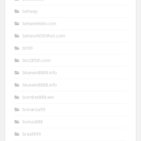
betway
betwin6666.com
betworld369hot.com
bh99
bio285th.com
bluewin8888.info
bluewin8888.info
bombet888.win
bonanza99
bonus888
brazil999