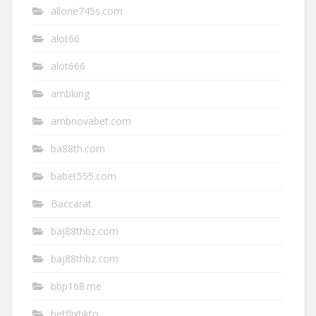
allone745s.com
alot66
alot666
ambking
ambnovabet.com
ba88th.com
babet555.com
Baccarat
baj88thbz.com
baj88thbz.com
bbp168.me
betflixtikto