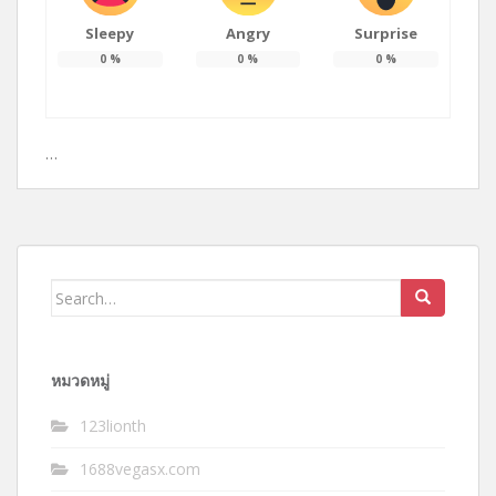
Sleepy
Angry
Surprise
0
%
0
%
0
%
…
Search
for:
หมวดหมู่
123lionth
1688vegasx.com