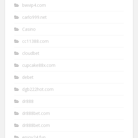
bwvip4.com
carlo999.net
Casino
cc11388.com
cloudbet
cupcake88x.com
debet
dgb222hot.com
dr888
dr888bet.com
dr888bet.com
enjoy24.fun