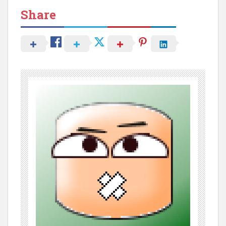
Share