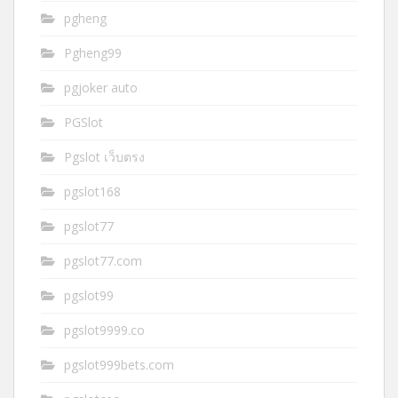
pgheng
Pgheng99
pgjoker auto
PGSlot
Pgslot เว็บตรง
pgslot168
pgslot77
pgslot77.com
pgslot99
pgslot9999.co
pgslot999bets.com