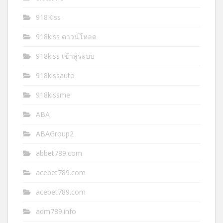
918Kiss
918kiss ดาวน์โหลด
918kiss เข้าสู่ระบบ
918kissauto
918kissme
ABA
ABAGroup2
abbet789.com
acebet789.com
acebet789.com
adm789.info