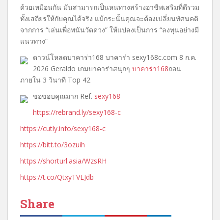
ด้วยเหมือนกัน มันสามารถเป็นหนทางสร้างอาชีพเสริมที่ดีรวม
ทั้งเสถียรให้กับคุณได้จริง แม้กระนั้นคุณจะต้องเปลี่ยนทัศนคติ
จากการ “เล่นเพื่อพนันวัดดวง” ให้แปลงเป็นการ “ลงทุนอย่างมี
แนวทาง”
ดาวน์โหลดบาคาร่า168 บาคาร่า sexy168c.com 8 ก.ค.
2026 Geraldo เกมบาคาร่าสนุกๆ
บาคาร่า168
ถอน
ภายใน 3 วินาที Top 42
ขอขอบคุณมาก Ref.
sexy168
https://rebrand.ly/sexy168-c
https://cutly.info/sexy168-c
https://bitt.to/3ozuih
https://shorturl.asia/WzsRH
https://t.co/QtxyTVLJdb
Share