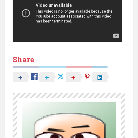
Share