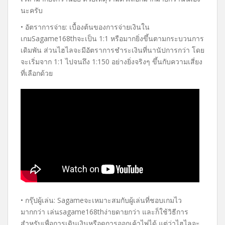
นะครับ
• อัตราการจ่าย: เบื้องต้นของการจ่ายเงินใน
เกมSagame168thจะเป็น 1:1 หรือมากยิ่งขึ้นตามกระบวนการ
เดิมพัน ส่วนไฮไลจะมีอัตราการชำระเงินที่นานัปการกว่า โดย
จะเริ่มจาก 1:1 ไปจนถึง 1:150 อย่างยิ่งจริงๆ ขึ้นกับความเสี่ยง
ที่เลือกด้วย
• กรุ๊ปผู้เล่น: Sagameจะเหมาะสมกับผู้เล่นที่ชอบเกมไว
มากกว่า เล่นsagame168thง่ายดายกว่า และก็ใช้วิธีการ
สำหรับเพื่อการเดินเงินหรือดูการออกเค้าไพ่ได้ แต่ว่าไฮไลจะ