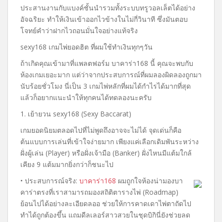
ประสานงานกับแบงค์ชั้นนำรวมทั้งระบบทรูวอลเล็ตได้อย่าง
อัจฉริยะ ทำให้เงินเข้าออกไวข้างในไม่กี่วินาที ซึ่งมันตอบ
โจทย์คำว่าฝากไวถอนมั่นใจอย่างแท้จริง
sexy168 เกมไพ่ยอดฮิต ที่ผมใช้ทำเงินทุกๆวัน
ถ้าเกิดคุณเข้ามาที่แพลตฟอร์ม บาคาร่า168 นี้ คุณจะพบกับ
ห้องเกมเยอะมาก แต่ว่าจากประสบการณ์ที่ผมลองผิดลองถูกมา
นับร้อยชั่วโมง นี่เป็น 3 เกมไพ่หลักที่ผมได้กำไรได้มากที่สุด
แล้วก็อยากแนะนำให้ทุกคนได้ทดลองนะครับ
1. เย้ายวน sexy168 (Sexy Baccarat)
เกมยอดนิยมตลอดไปที่ไม่พูดถึงอาจจะไม่ได้ จุดเด่นก็คือ
ต้นแบบการเล่นที่เข้าใจง่ายมาก เพียงแค่เลือกเดิมพันระหว่าง
ฝั่งผู้เล่น (Player) หรือฝั่งเจ้ามือ (Banker) ฝั่งไหนมีแต้มใกล้
เคียง 9 แต้มมากยิ่งกว่าก็ชนะไป
• ประสบการณ์จริง:
บาคาร่า168
ผมถูกใจห้องน่ามองบา
คาร่าตรงที่เราสามารถมองสถิติตารางไพ่ (Roadmap)
ย้อนไปได้อย่างละเอียดลออ ช่วยให้การคาดเดาไพ่ตาถัดไป
ทำได้ถูกต้องขึ้น แถมดีลเลอร์สาวสวยในชุดบิกินี่ยังช่วยลด