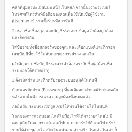
คลิกที่ปุ่มลงทะเบียนบนหน้าเว็บหลัก จากนั้นเจาะจงเบอร์
โทรศัพท์โทรศัพท์มือถือของคุณเพื่อใช้เป็นชื่อผู้ใช้งาน
(Username) รวมทั้งรับรหัสการันตี
2.กรอกชื่อ-ชื่อสกุล และบัญชีธนาคาร:ข้อมูลจำต้องถูกต้อง
และก็ตรงกัน
ใส่ชื่อรวมทั้งชื่อสกุลจริงของคุณ และเลือกแบงค์และก็กรอก
เลขบัญชีที่จะใช้ในลัษณะของการฝาก-ถอนเงิน
(สำคัญมาก: ชื่อบัญชีธนาคารจำต้องตรงกับชื่อผู้สมัครเพื่อ
ระบบออโต้ที่รวดเร็ว)
3.ตั้งรหัสผ่านและก็กดรับรอง:ระบบอนุมัติในทันที
กำหนดรหัสผ่าน (Password) ที่คุณคิดออกง่ายแต่ว่าปลอดภัย
หลังจากนั้นพิจารณาความถูกต้องทั้งหมดแล้ว
กดยืนยัน ระบบจะเปิดยูสเซอร์ให้ท่านใช้งานได้ในทันที
โลกของการลงทุนออนไลน์ไม่มีอะไรที่ได้มาง่ายๆโดยไม่มี
คุณวุฒิครับผม การเล่นเกมไพ่บน บาคาร่า168 เกมไพ่ สร้าง
รายได้ง่ายๆฝากไว เบิกเงินแน่นอน จ่ายจริง วันแล้ววันเล่า ก็