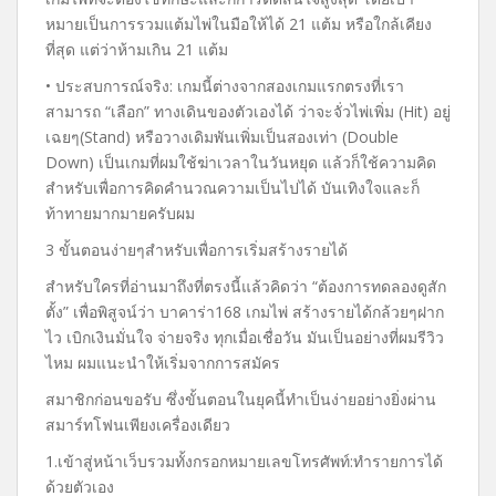
หมายเป็นการรวมแต้มไพ่ในมือให้ได้ 21 แต้ม หรือใกล้เคียง
ที่สุด แต่ว่าห้ามเกิน 21 แต้ม
• ประสบการณ์จริง: เกมนี้ต่างจากสองเกมแรกตรงที่เรา
สามารถ “เลือก” ทางเดินของตัวเองได้ ว่าจะจั่วไพ่เพิ่ม (Hit) อยู่
เฉยๆ(Stand) หรือวางเดิมพันเพิ่มเป็นสองเท่า (Double
Down) เป็นเกมที่ผมใช้ฆ่าเวลาในวันหยุด แล้วก็ใช้ความคิด
สำหรับเพื่อการคิดคำนวณความเป็นไปได้ บันเทิงใจและก็
ท้าทายมากมายครับผม
3 ขั้นตอนง่ายๆสำหรับเพื่อการเริ่มสร้างรายได้
สำหรับใครที่อ่านมาถึงที่ตรงนี้แล้วคิดว่า “ต้องการทดลองดูสัก
ตั้ง” เพื่อพิสูจน์ว่า บาคาร่า168 เกมไพ่ สร้างรายได้กล้วยๆฝาก
ไว เบิกเงินมั่นใจ จ่ายจริง ทุกเมื่อเชื่อวัน มันเป็นอย่างที่ผมรีวิว
ไหม ผมแนะนำให้เริ่มจากการสมัคร
สมาชิกก่อนขอรับ ซึ่งขั้นตอนในยุคนี้ทำเป็นง่ายอย่างยิ่งผ่าน
สมาร์ทโฟนเพียงเครื่องเดียว
1.เข้าสู่หน้าเว็บรวมทั้งกรอกหมายเลขโทรศัพท์:ทำรายการได้
ด้วยตัวเอง