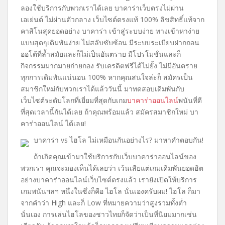
ลองใช้บริการกับพวกเราได้เลย บาคาร่าเว็บตรงไม่ผ่าน
เอเย่นต์ ไม่ผ่านตัวกลาง เว็บไซต์ตรงแท้ 100% ลิขสิทธิ์แท้จาก
คาสิโนสุดยอดอย่าง บาคาร่า เข้าสู่ระบบง่าย ทางเข้าหาง่าย
แบบสุดๆเดิมพันง่าย ไม่สลับซับซ้อน มีระบบระเบียบฝากถอน
ออโต้ที่ล้ำสมัยและก็ไม่เป็นอันตราย มีโปรโมชั่นและก็
กิจกรรมมากมายก่ายกอง รับเครดิตฟรีได้ไม่ยั้ง ไม่มีอันตราย
ทุกการเดิมพันแน่นอน 100% หากคุณสนใจล่ะก็ สมัครเป็น
สมาชิกใหม่กับพวกเราได้แล้ววันนี้ มาทดสอบเดิมพันกับ
เว็บไซต์ระดับโลกที่เยี่ยมที่สุดกับเกม
บาคาร่าออนไลน์
พนันที่ดี
ที่สุดเวลานี้กันได้เลย ถ้าคุณพร้อมแล้ว สมัครสมาชิกใหม่ บา
คาร่าออนไลน์ ได้เลย!
บาคาร่า vs ไฮโล ไม่เหมือนกันอย่างไร? มาหาคำตอบกัน!
ถ้าเกิดคุณเข้ามาใช้บริการกับเว็บบาคาร่าออนไลน์ของ
พวกเรา คุณจะมองเห็นได้เลยว่า เว้นเสียแต่เกมเดิมพันยอดฮิต
อย่างบาคาร่าออนไลน์เว็บไซต์ตรงแล้ว เรายังเปิดให้บริการ
เกมพนันฯลฯ หนึ่งในซึ่งก็คือ ไฮโล นั่นเองครับผม! ไฮโล ก็มา
จากคำว่า High และก็ Low ที่หมายความว่าสูงรวมทั้งต่ำ
นั่นเอง การเล่นไฮโลของชาวไทยก็จัดว่าเป็นที่นิยมมากเช่น