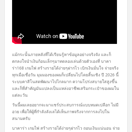
แม้กระนั้นภายหลังที่ได้เรียนรู้หาข้อมูลอย่างจริงจัง และก็
ตกลงใจนำเงินก้อนเล็กๆมาทดลองเล่นด้วยตัวเองที่ บาคา
ร่า168 เกมไพ่ สร้างรายได้ง่ายๆฝากไว เบิกเงินมั่นใจ จ่ายจริง
ทุกเมื่อเชื่อวัน มุมมองของผมก็เปลี่ยนไปโดยสิ้นเชิง ปี 2026 นี้
ระบบคาสิโนสดพัฒนาไปไกลมาก ความโปร่งสบายใสสูงขึ้น
และก็ที่สำคัญมันแปลงเป็นแหล่งอาชีพเสริมกระเป๋าของผมใน
แต่ละวัน
วันนี้ผมเลยอยากจะมาแชร์ประสบการณ์แบบหมดเปลือก ไม่มี
อวย เพื่อให้ผู้ที่กำลังลังเลได้เห็นภาพจริงจากการลงไปใน
สนามครับ
บาคาร่า เกมไพ่ สร้างรายได้ง่ายๆฝากไว ถอนเงินแน่นอน จ่าย