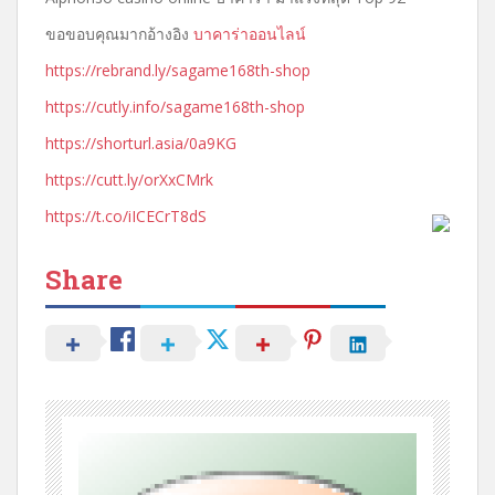
ขอขอบคุณมากอ้างอิง
บาคาร่าออนไลน์
https://rebrand.ly/sagame168th-shop
https://cutly.info/sagame168th-shop
https://shorturl.asia/0a9KG
https://cutt.ly/orXxCMrk
https://t.co/iICECrT8dS
Share