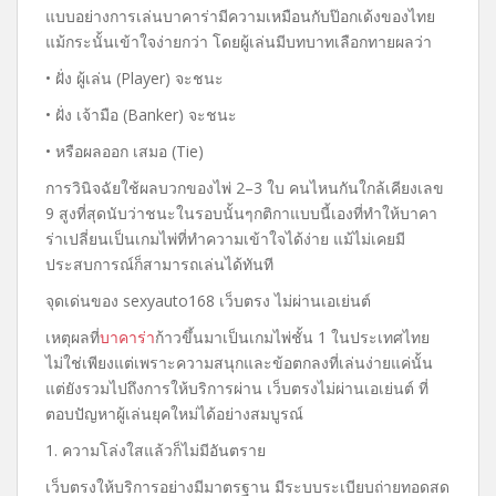
แบบอย่างการเล่นบาคาร่ามีความเหมือนกับป๊อกเด้งของไทย
แม้กระนั้นเข้าใจง่ายกว่า โดยผู้เล่นมีบทบาทเลือกทายผลว่า
• ฝั่ง ผู้เล่น (Player) จะชนะ
• ฝั่ง เจ้ามือ (Banker) จะชนะ
• หรือผลออก เสมอ (Tie)
การวินิจฉัยใช้ผลบวกของไพ่ 2–3 ใบ คนไหนกันใกล้เคียงเลข
9 สูงที่สุดนับว่าชนะในรอบนั้นๆกติกาแบบนี้เองที่ทำให้บาคา
ร่าเปลี่ยนเป็นเกมไพ่ที่ทำความเข้าใจได้ง่าย แม้ไม่เคยมี
ประสบการณ์ก็สามารถเล่นได้ทันที
จุดเด่นของ sexyauto168 เว็บตรง ไม่ผ่านเอเย่นต์
เหตุผลที่
บาคาร่า
ก้าวขึ้นมาเป็นเกมไพ่ชั้น 1 ในประเทศไทย
ไม่ใช่เพียงแต่เพราะความสนุกและข้อตกลงที่เล่นง่ายแค่นั้น
แต่ยังรวมไปถึงการให้บริการผ่าน เว็บตรงไม่ผ่านเอเย่นต์ ที่
ตอบปัญหาผู้เล่นยุคใหม่ได้อย่างสมบูรณ์
1. ความโล่งใสแล้วก็ไม่มีอันตราย
เว็บตรงให้บริการอย่างมีมาตรฐาน มีระบบระเบียบถ่ายทอดสด