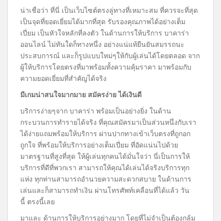
น่าเชื่อว่า ที่นี่ เป็นเว็บไซต์ตรงลู่ทางที่เหมาะสม ที่ควรจะที่สุด
เป็นจุดที่ยอดเยี่ยมได้มากที่สุด รับรองคุณภาพได้อย่างเต็ม
เปี่ยม เป็นหัวใจหลักที่ลงตัว ในด้านการให้บริการ บาคาร่า
ออนไลน์ ไม่ทันใดก็ทางหนึ่ง อย่างแน่แท้ยืนยันสมรรถนะ
ประสบการณ์ และก็รูปแบบใหม่ๆให้กับผู้เล่นได้โดยตลอด จาก
ผู้ให้บริการโดยตรงที่มาพร้อมทั้งความคุ้มราคา มาพร้อมกับ
ความยอดเยี่ยมที่สำคัญได้จริง
มีเกมน่าสนใจมากมาย สมัครง่าย ได้เงินดี
บริการง่ายๆจาก บาคาร่า พร้อมเป็นอย่างยิ่ง ในด้าน
กระบวนการทำรายได้จริง ที่คุณสมัครมาเป็นส่วนหนึ่งกับเรา
ได้ง่ายแถมพร้อมให้บริการ ผ่านปากทางเข้าเว็บตรงที่ถูกอก
ถูกใจ ที่พร้อมให้บริการอย่างเต็มเปี่ยม ที่อัดแน่นไปด้วย
มาตรฐานที่สูงที่สุด ให้ผู้เล่นทุกคนได้มั่นใจว่า นี่เป็นการให้
บริการที่ดีที่พวกเรา สามารถให้คุณได้เล่นได้จริงบริการทุก
แห่ง ทุกท่านสามารถอำนวยความสะดวกสบาย ในด้านการ
เล่นและก็สามารถทำเงิน ผ่านโทรศัพท์เคลื่อนที่ได้แล้ว วัน
นี้ ตรงนี้เลย
มาและ ด้านการให้บริการอย่างมาก โดยที่ไม่จำเป็นต้องกลุ้ม