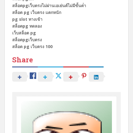
สล็อตpgเว็บตรงไม่ผ่านเอเย่นต์ไม่มีขั้นต่ํา
สล็อต pg เว็บตรง แตกหนัก
pg slot ทางเข้า
สล็อตpg ทดลอง
เว็บสล็อต pg
สล็อตpgเว็บตรง
สล็อต pg เว็บตรง 100
Share