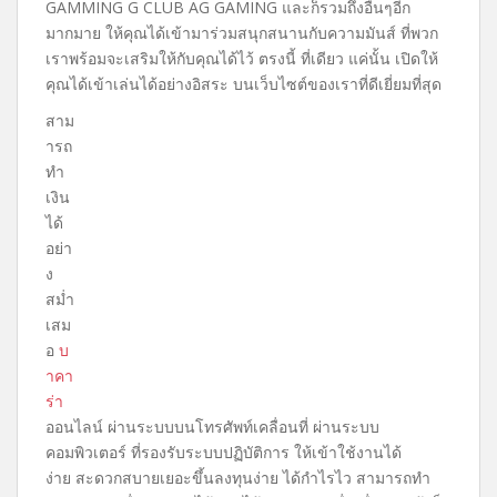
GAMMING G CLUB AG GAMING และก็รวมถึงอื่นๆอีก
มากมาย ให้คุณได้เข้ามาร่วมสนุกสนานกับความมันส์ ที่พวก
เราพร้อมจะเสริมให้กับคุณได้ไว้ ตรงนี้ ที่เดียว แค่นั้น เปิดให้
คุณได้เข้าเล่นได้อย่างอิสระ บนเว็บไซต์ของเราที่ดีเยี่ยมที่สุด
สาม
ารถ
ทำ
เงิน
ได้
อย่า
ง
สม่ำ
เสม
อ
บ
าคา
ร่า
ออนไลน์ ผ่านระบบบนโทรศัพท์เคลื่อนที่ ผ่านระบบ
คอมพิวเตอร์ ที่รองรับระบบปฏิบัติการ ให้เข้าใช้งานได้
ง่าย สะดวกสบายเยอะขึ้นลงทุนง่าย ได้กำไรไว สามารถทำ