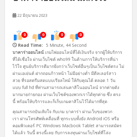
22 มิถุนายน 2023
0
0
0
0
Read Time:
5 Minute, 44 Second
บาคาร่า
ออนไลน์
เกม
ไพ่
ออนไลน์
ที่
ได้เงิน
จริง
จาก
ผู้ให้บริการ
ที่
ได้
เชื่อใจ
ผ่าน
เว็บไซต์
who99
ในด้าน
การ
ให้บริการ
ที่
น่า
ไว้ใจ
ศูนย์
บริการ
ดีมากยิ่งกว่า
เว็บไซต์
อื่นๆ
เป็น
เว็บไซต์
ตรง
ไม่
ผ่าน
เอเย่นต์
ฝาก
ถอน
ก้าวหน้า
ไม่มี
อย่างต่ำ
มีดีลเลอร์
สาว
สวย
ที่
รอ
สตรี
ม
สด
แบบ
เรียลไทม์
ให้
กับ
คุณ
ได้
ตลอด
1 วัน
แบบ
full hd
ที่
ท่าน
สามารถ
เล่น
คาสิโน
ออนไลน์
จาก
ค่าย
ดัง
มากมายก่ายกอง
ผ่าน
เว็บไซต์
ของ
พวกเรา
ได้
ทุก
ค่าย
ซึ่ง
ตรง
นี้
พร้อม
ให้บริการ
และก็
เก็บ
เกม
คาสิโน
ไว้
ได้มาก
ที่สุด
คุณ
สามารถ
บันเทิงใจ
กับ
เกม
บาคาร่า
ผ่าน
เว็บ
ของ
พวก
เรา
ผ่าน
โทรศัพท์เคลื่อนที่
ทุก
ระบบ
ทั้งยัง
Android iOS
หรือ
คอมพิวเตอร์
PC Windows Macbook Tablet
สามารถ
สมัคร
ได้
แล้ว
วันนี้
ตรงนี้
เลย
กับ
การลงทุน
ผ่าน
เว็บไซต์
ที่โล่ง