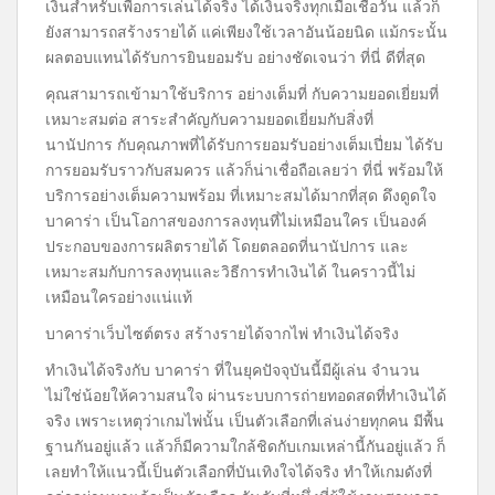
เงินสำหรับเพื่อการเล่นได้จริง ได้เงินจริงทุกเมื่อเชื่อวัน แล้วก็
ยังสามารถสร้างรายได้ แค่เพียงใช้เวลาอันน้อยนิด แม้กระนั้น
ผลตอบแทนได้รับการยินยอมรับ อย่างชัดเจนว่า ที่นี่ ดีที่สุด
คุณสามารถเข้ามาใช้บริการ อย่างเต็มที่ กับความยอดเยี่ยมที่
เหมาะสมต่อ สาระสำคัญกับความยอดเยี่ยมกับสิ่งที่
นานัปการ กับคุณภาพที่ได้รับการยอมรับอย่างเต็มเปี่ยม ได้รับ
การยอมรับราวกับสมควร แล้วก็น่าเชื่อถือเลยว่า ที่นี่ พร้อมให้
บริการอย่างเต็มความพร้อม ที่เหมาะสมได้มากที่สุด ดึงดูดใจ
บาคาร่า เป็นโอกาสของการลงทุนที่ไม่เหมือนใคร เป็นองค์
ประกอบของการผลิตรายได้ โดยตลอดที่นานัปการ และ
เหมาะสมกับการลงทุนและวิธีการทำเงินได้ ในคราวนี้ไม่
เหมือนใครอย่างแน่แท้
บาคาร่าเว็บไซต์ตรง สร้างรายได้จากไพ่ ทำเงินได้จริง
ทำเงินได้จริงกับ บาคาร่า ที่ในยุคปัจจุบันนี้มีผู้เล่น จำนวน
ไม่ใช่น้อยให้ความสนใจ ผ่านระบบการถ่ายทอดสดที่ทำเงินได้
จริง เพราะเหตุว่าเกมไพ่นั้น เป็นตัวเลือกที่เล่นง่ายทุกคน มีพื้น
ฐานกันอยู่แล้ว แล้วก็มีความใกล้ชิดกับเกมเหล่านี้กันอยู่แล้ว ก็
เลยทำให้แนวนี้เป็นตัวเลือกที่บันเทิงใจได้จริง ทำให้เกมดังที่