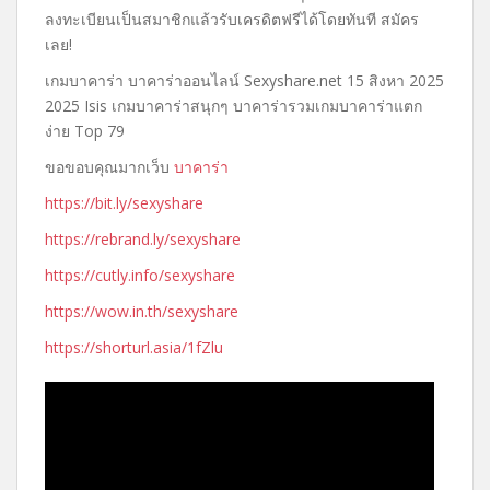
ลงทะเบียนเป็นสมาชิกแล้วรับเครดิตฟรีได้โดยทันที สมัคร
เลย!
เกมบาคาร่า บาคาร่าออนไลน์ Sexyshare.net 15 สิงหา 2025
2025 Isis เกมบาคาร่าสนุกๆ บาคาร่ารวมเกมบาคาร่าแตก
ง่าย Top 79
ขอขอบคุณมากเว็บ
บาคาร่า
https://bit.ly/sexyshare
https://rebrand.ly/sexyshare
https://cutly.info/sexyshare
https://wow.in.th/sexyshare
https://shorturl.asia/1fZlu