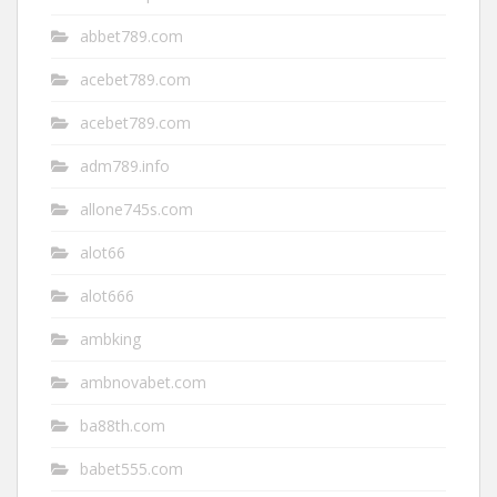
abbet789.com
acebet789.com
acebet789.com
adm789.info
allone745s.com
alot66
alot666
ambking
ambnovabet.com
ba88th.com
babet555.com