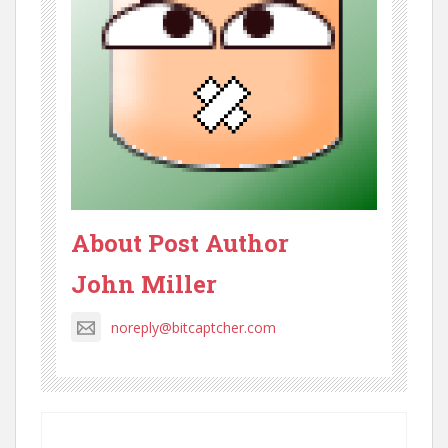
About Post Author
John Miller
noreply@bitcaptcher.com