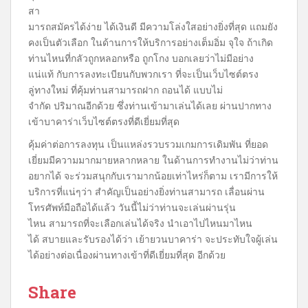
สา
มารถสมัครได้ง่าย ได้เงินดี มีความโล่งใสอย่างยิ่งที่สุด แถมยัง
คงเป็นตัวเลือก ในด้านการให้บริการอย่างเต็มอิ่ม จุใจ ถ้าเกิด
ท่านไหนที่กลัวถูกหลอกหรือ ถูกโกง บอกเลยว่าไม่มีอย่าง
แน่แท้ กับการลงทะเบียนกับพวกเรา ที่จะเป็นเว็บไซต์ตรง
ลู่ทางใหม่ ที่คุ้มท่านสามารถฝาก ถอนได้ แบบไม่
จำกัด ปริมาณอีกด้วย ซึ่งท่านเข้ามาเล่นได้เลย ผ่านปากทาง
เข้าบาคาร่าเว็บไซต์ตรงที่ดีเยี่ยมที่สุด
คุ้มค่าต่อการลงทุน เป็นแหล่งรวบรวมเกมการเดิมพัน ที่ยอด
เยี่ยมมีความมากมายหลากหลาย ในด้านการทำงานไม่ว่าท่าน
อยากได้ จะร่วมสนุกกับเรามากน้อยเท่าไหร่ก็ตาม เรามีการให้
บริการที่แน่ๆว่า สำคัญเป็นอย่างยิ่งท่านสามารถ เลื่อนผ่าน
โทรศัพท์มือถือได้แล้ว วันนี้ไม่ว่าท่านจะเล่นผ่านรุ่น
ไหน สามารถที่จะเลือกเล่นได้จริง นำเอาไปไหนมาไหน
ได้ สบายและรับรองได้ว่า เย้ายวนบาคาร่า จะประทับใจผู้เล่น
ได้อย่างต่อเนื่องผ่านทางเข้าที่ดีเยี่ยมที่สุด อีกด้วย
Share