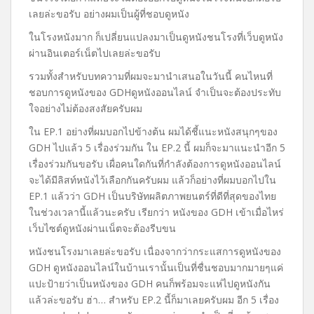
เลยล่ะขอรับ อย่างผมเป็นผู้ที่ชอบดูหนัง
ในโรงหนังมาก ก็เปลี่ยนแปลงมาเป็นดูหนังชนโรงที่เว็บดูหนัง
ผ่านอินเตอร์เน็ตไปเลยล่ะขอรับ
รวมทั้งสำหรับบทความที่ผมจะมานำเสนอในวันนี้ คนไหนที่
ชอบการดูหนังของ GDHดูหนังออนไลน์ จำเป็นจะต้องประทับ
ใจอย่างไม่ต้องสงสัยครับผม
ใน EP.1 อย่างที่ผมบอกไปข้างต้น ผมได้ชี้แนะหนังสนุกๆของ
GDH ไปแล้ว 5 เรื่องร่วมกัน ใน EP.2 นี้ ผมก็จะมาแนะนำอีก 5
เรื่องร่วมกันขอรับ เผื่อคนใดกันที่กำลังต้องการดูหนังออนไลน์
จะได้มีลิสท์หนังไว้เลือกกันครับผม แล้วก็อย่างที่ผมบอกไปใน
EP.1 แล้วว่า GDH เป็นบริษัทผลิตภาพยนตร์ที่ดีที่สุดของไทย
ในช่วงเวลานี้แล้วนะครับ เรียกว่า หนังของ GDH เข้าเมื่อไหร่
เว็บไซต์ดูหนังผ่านเน็ตจะต้องรีบขน
หนังชนโรงมาเลยล่ะขอรับ เนื่องจากว่ากระแสการดูหนังของ
GDH ดูหนังออนไลน์ในบ้านเรานั้นเป็นที่ชื่นชอบมากมายๆแค่
แปะป้ายว่าเป็นหนังของ GDH คนก็พร้อมจะแห่ไปดูหนังกัน
แล้วล่ะขอรับ ฮ่า… สำหรับ EP.2 นี้ก็มาเลยครับผม อีก 5 เรื่อง