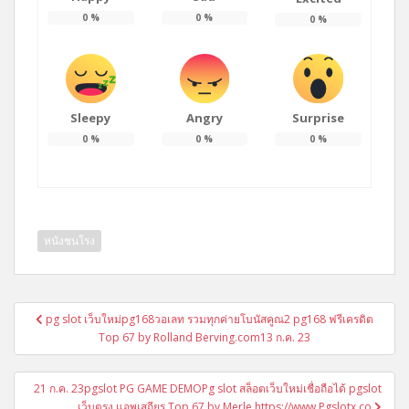
0
%
0
%
0
%
Sleepy
Angry
Surprise
0
%
0
%
0
%
หนังชนโรง
แนะแนว
pg slot เว็บใหม่pg168วอเลท รวมทุกค่ายโบนัสคูณ2 pg168 ฟรีเครดิต
เรื่อง
Top 67 by Rolland Berving.com13 ก.ค. 23
21 ก.ค. 23pgslot PG GAME DEMOPg slot สล็อตเว็บใหม่เชื่อถือได้ pgslot
เว็บตรง แอพเสถียร Top 67 by Merle https://www.Pgslotx.co