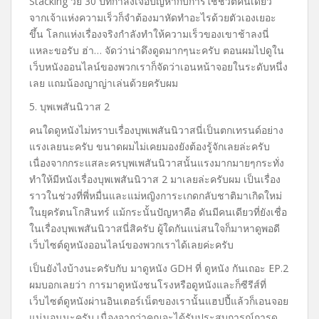
Stacking วัย 30 ปีที่กำลังเจอปัญหากับการใช้ชีวิตคนเดียว
จากเจ้าแห่งความเร็วก็จำต้องมาหัดทำอะไรด้วยตัวเองเยอะ
ขึ้น โลกแห่งเรื่องจริงกำลังทำให้ความเร็วของเขาช้าลงนี่
แหละขอรับ ฮ่า… จัดว่าน่าดึงดูดมากๆนะครับ ตอนผมไปดูใน
เว็บหนังออนไลน์ของพวกเราก็จัดว่าเอนหน้าจอยในระดับหนึ่ง
เลย แถมน้องญาญ่าเล่นด้วยครับผม
5. บุพเพสันนิวาส 2
คนใดดูหนังไม่ทราบเรื่องบุพเพสันนิวาสนี่เป็นตกเทรนด์อย่าง
แรงเลยนะครับ ขนาดผมไม่เคยมองยังต้องรู้จักเลยล่ะครับ
เนื่องจากกระแสละครบุพเพสันนิวาสนั้นแรงมากมายๆกระทั่ง
ทำให้มีหนังเรื่องบุพเพสันนิวาส 2 มาเลยล่ะครับผม เป็นเรื่อง
ราวในช่วงที่พี่หมื่นและแม่หญิงการะเกดกลับชาติมาเกิดใหม่
ในยุครัตนโกสินทร์ แม้กระนั้นปัญหาคือ ดันมีคนเดียวที่ยังเชื่อ
ในเรื่องบุพเพสันนิวาสนี่สิครับ ผู้ใดกันแน่สนใจก็มาหาดูพอดี
เว็บไซต์ดูหนังออนไลน์ของพวกเราได้เลยค่ะครับ
เป็นยังไงบ้างนะครับกับ มาดูหนัง GDH ที่ ดูหนัง กันเถอะ EP.2
ผมบอกเลยว่า การมาดูหนังชนโรงหรือดูหนังและก็ซีรีส์ที่
เว็บไซต์ดูหนังผ่านอินเตอร์เน็ตของเรานั้นแฮปปี้แล้วก็เอนจอย
แน่นอนนะครับ เนื่องจากว่าคุณจะได้รับประสบการณ์การดู