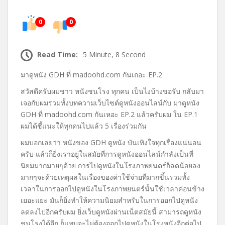
0
0
Read Time:
5 Minute, 8 Second
มาดูหนัง GDH ที่ madoohd.com กันเถอะ EP.2
สวัสดีครับผมชาว หนังชนโรง ทุกคน เป็นไงบ้างขอรับ กลับมา
เจอกับผมรวมทั้งบทความเว็บไซต์ดูหนังออนไลน์กับ มาดูหนัง
GDH ที่ madoohd.com กันเหอะ EP.2 แล้วครับผม ใน EP.1
ผมได้ชี้แนะให้ทุกคนไปแล้ว 5 เรื่องร่วมกัน
ผมบอกเลยว่า หนังของ GDH ดูหนัง บันเทิงใจทุกเรื่องแน่นอน
ครับ แล้วก็ยิ่งเราอยู่ในสมัยที่การดูหนังออนไลน์กำลังเป็นที่
นิยมมากมายๆด้วย การไปดูหนังในโรงภาพยนตร์ก็ลดน้อยลง
มากๆจะด้วยเหตุผลในเรื่องของค่าใช้จ่ายที่มากขึ้นรวมทั้ง
เวลาในการออกไปดูหนังในโรงภาพยนตร์นั้นใช้เวลาค่อนข้าง
เยอะแยะ มันก็ยิ่งทำให้ความนิยมสำหรับในการออกไปดูหนัง
ลดลงไปอีกครับผม ยิ่งเว็บดูหนังผ่านเน็ตสมัยนี้ สามารถดูหนัง
ชนโรงได้อีก ก็แทบจะไม่ต้องออกไปดูหนังในโรงหนังอีกต่อไป