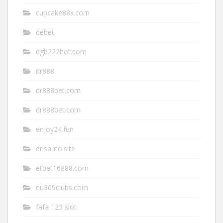
cupcake88x.com
debet
dgb222hot.com
dr888
dr888bet.com
dr888bet.com
enjoy24.fun
erisauto.site
etbet16888.com
eu369clubs.com
fafa 123 slot