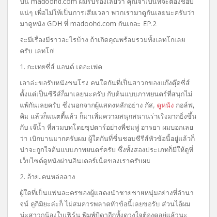
บน madoohd.com ผมรับรองเลยว่า คุณจำเป็นที่จะต้องชอบ
แน่ๆ เพื่อไม่ให้เป็นการเสียเวลา พวกเรามาดูกันเลยนะครับว่า
มาดูหนัง GDH ที่ madoohd.com กันเถอะ EP.2
จะมีเรื่องมีราวอะไรบ้าง ถ้าเกิดคุณพร้อมรวมทั้งเลทโกเลย
ครับ เลทโก!
1. กะเทยซี่ส์ แอนด์ เดอะเฟค
เอาล่ะขอรับหนังชนโรง คนใดกันที่เป็นสาวกของแก๊งตุ๊ดซี่ส์
ตั้งแต่เป็นซีรีส์ก็มาเลยนะครับ กับต้นแบบภาพยนตร์ที่สนุกไม่
แพ้กันเลยครับ ซึ่งนอกจากผู้แสดงหลักอย่าง กัส,
ดูหนัง
กอล์ฟ,
คิม แล้วก็แนตตี้แล้ว ก็มาเพิ่มความสนุกสนานร่าเริงมากยิ่งขึ้น
กับ เจ๊น้ำ ที่สวมบทโดยซุปตาร์อย่างพี่ชมพู่ อารยา ผมบอกเลย
ว่า เบิกบานมากครับผม ผู้ใดกันที่ชื่นชอบซีรีส์หัวข้อนี้อยู่แล้วก็
น่าจะถูกใจต้นแบบภาพยนตร์ครับ ซึ่งทั้งสองประเภทก็มีให้ดูที่
เว็บไซต์ดูหนังผ่านอินเตอร์เน็ตของเราครับผม
2. อ้าย..คนหล่อลวง
ผู้ใดที่เป็นแฟนละครของผู้แสดงนำชายชายหนุ่มอย่างที่อำนา
จน์ คูกิมิยะล่ะก็ ไม่สมควรพลาดหัวข้อนี้เลยขอรับ ส่วนไอ้ผม
น่ะสาวกน้องใบเฟิร์น พิมพ์บิดาอีกทั้งดวงใจต้องดูอยู่แล้วนะ