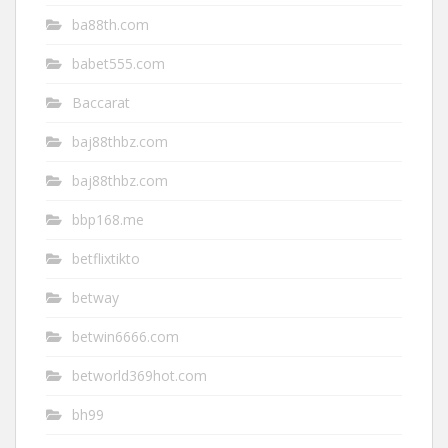
ba88th.com
babet555.com
Baccarat
baj88thbz.com
baj88thbz.com
bbp168.me
betflixtikto
betway
betwin6666.com
betworld369hot.com
bh99