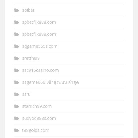
soibet
spbetflik888.com
spbetflik888.com
sqgame555s.com
sretthi99
ssc915casino.com
ssgame666 เข้าสู่ระบบ ล่าสุด
ssru
starrich99.com
sudyod888s.com
t88golds.com