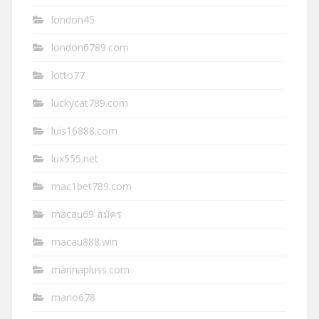
london45
london6789.com
lotto77
luckycat789.com
luis16888.com
lux555.net
mac1bet789.com
macau69 สมัคร
macau888.win
marinapluss.com
mario678