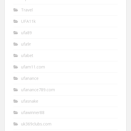
Travel
UFA11k
ufa89
ufa9r
ufabet
ufam11.com
ufanance
ufanance789.com
ufasnake
ufawinner88
uk369clubs.com