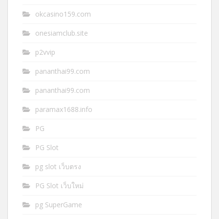
okcasino159.com
onesiamclub.site
p2vvip
pananthai99.com
pananthai99.com
paramax1688.info
PG
PG Slot
pg slot เว็บตรง
PG Slot เว็บใหม่
pg SuperGame