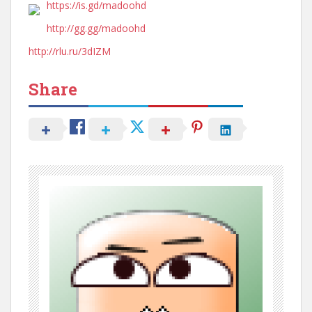
https://is.gd/madoohd
http://gg.gg/madoohd
http://rlu.ru/3dIZM
Share