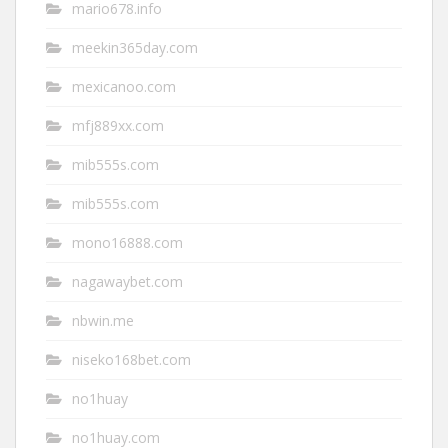
mario678.info
meekin365day.com
mexicanoo.com
mfj889xx.com
mib555s.com
mib555s.com
mono16888.com
nagawaybet.com
nbwin.me
niseko168bet.com
no1huay
no1huay.com