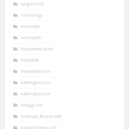
tangtem168
Technology
teenoi888
temmax69
thaisiambet.store
thehulk88
thehulk888.com
tia8kingbet.com
tia8kingbet.com
tkbpgg.com
tookhuay 88 ถูกหวย88
topstar359win.com