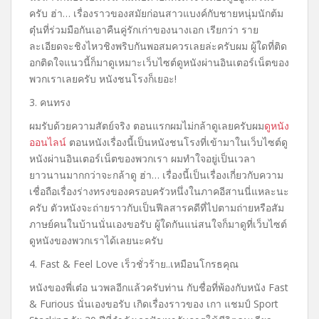
ครับ ฮ่า… เรื่องราวของสมัยก่อนสาวแบงค์กับชายหนุ่มนักต้ม
ตุ๋นที่ร่วมมือกันเอาคืนคู่รักเก่าของนางเอก เรียกว่า ราย
ละเอียดจะชิงไหวชิงพริบกันพอสมควรเลยล่ะครับผม ผู้ใดที่ติด
อกติดใจแนวนี้ก็มาดูเหมาะเว็บไซต์ดูหนังผ่านอินเตอร์เน็ตของ
พวกเราเลยครับ หนังชนโรงก็เยอะ!
3. คนทรง
ผมรับด้วยความสัตย์จริง ตอนแรกผมไม่กล้าดูเลยครับผม
ดูหนัง
ออนไลน์
ตอนหนังเรื่องนี้เป็นหนังชนโรงที่เข้ามาในเว็บไซต์ดู
หนังผ่านอินเตอร์เน็ตของพวกเรา ผมทำใจอยู่เป็นเวลา
ยาวนานมากกว่าจะกล้าดู ฮ่า… เรื่องนี้เป็นเรื่องเกี่ยวกับความ
เชื่อถือเรื่องร่างทรงของครอบครัวหนึ่งในภาคอีสานนี่แหละนะ
ครับ ตัวหนังจะถ่ายราวกับเป็นฟีลสารคดีที่ไปตามถ่ายหรือสัม
ภาษย์คนในบ้านนั่นเองขอรับ ผู้ใดกันแน่สนใจก็มาดูที่เว็บไซต์
ดูหนังของพวกเราได้เลยนะครับ
4. Fast & Feel Love เร็วชั่วร้าย..เหมือนโกรธคุณ
หนังของพี่เต๋อ นวพลอีกแล้วครับท่าน กับชื่อที่พ้องกับหนัง Fast
& Furious นั่นเองขอรับ เกิดเรื่องราวของ เกา แชมป์ Sport