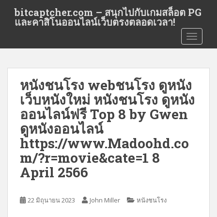
S
bitcaptcher.com – สนุกไปกับเกมสล็อต PG
k
และคาสิโนออนไลน์เว็บตรงตลอดเวลา!
i
TOGGLE
p
t
o
m
หนังชนโรง webชนโรง ดูหนัง
a
i
เว็บหนังใหม่ หนังชนโรง ดูหนัง
n
ออนไลน์ฟรี Top 8 by Gwen
c
ดูหนังออนไลน์
o
n
https://www.Madoohd.co
t
m/?r=movie&cate=1 8
e
April 2566
n
t
22 มิถุนายน 2023
John Miller
หนังชนโรง