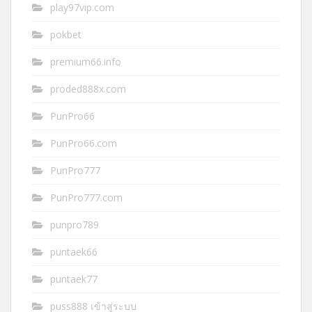
play97vip.com
pokbet
premium66.info
proded888x.com
PunPro66
PunPro66.com
PunPro777
PunPro777.com
punpro789
puntaek66
puntaek77
puss888 เข้าสู่ระบบ