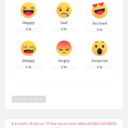
Happy
Sad
Excited
0
%
0
%
0
%
Sleepy
Angry
Surprise
0
%
0
%
0
%
zeed191 เข้าสู่ระบบ
แนะแนว
erisauto เข้าสู่ระบบ 18 กันยายน erisauto สมัคร เล่นได้ทุกวันไม่มีเบื่อ