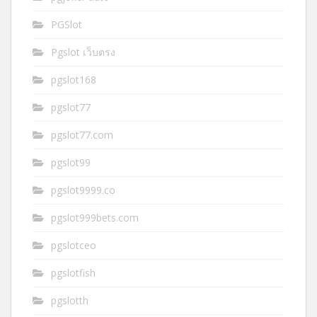
PGSlot
Pgslot เว็บตรง
pgslot168
pgslot77
pgslot77.com
pgslot99
pgslot9999.co
pgslot999bets.com
pgslotceo
pgslotfish
pgslotth