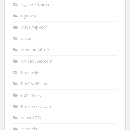
pgzeus88win.com
Pgสล็อต
play97vip.com
pokbet
premium66.info
proded888x.com
PunPro66
PunPro66.com
PunPro777
PunPro777.com
punpro789
puntaek66