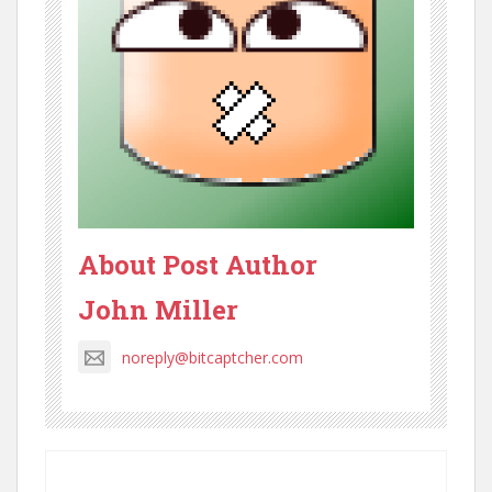
About Post Author
John Miller
noreply@bitcaptcher.com