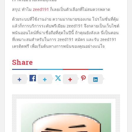
สรุป: ทำไม
zeed191
ก็เลยเป็นตัวเลือกที่ไม่สมควรพลาด
ด้วยระบบที่ใช้งานง่าย ความมากมายของเกม โปรโมชั่นที่คุ้ม
แล้วก็การบริการระดับพรีเมียม zeed191 จึงกลายเป็นเว็บไซต์
พนันออนไลน์ที่น่าเชื่อถือที่สุดในปีนี้ ถ้าคุณยังลังเล นี่เป็นตอน
ที่เหมาะสมสำหรับในการ zeed191 สมัคร และรับ zeed191
เครดิตฟรี เพื่อเริ่มต้นทางการพนันของคุณอย่างแน่ใจ
Share