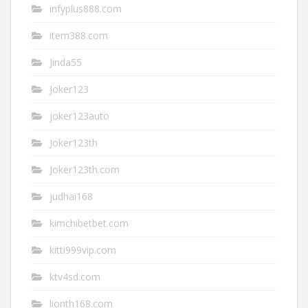
infyplus888.com
item388.com
Jinda55
Joker123
joker123auto
Joker123th
Joker123th.com
judhai168
kimchibetbet.com
kitti999vip.com
ktv4sd.com
lionth168.com