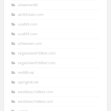
ufawinner88
uk369clubs.com
usa899.com
usa899.com
ut9winwin.com
vegasisland168bet.com
vegasisland168bet.com
ver888.vip
vipmgm8.net
westbluez168bet.com
westbluez168bet.com