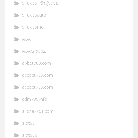
918kiss เข้าสู่ระบบ
918kissauto
918kissme
ABA
ABAGroup2
abbet789.com
acebet789.com
acebet789.com
adm789.info
allone745s.com
alot66
alot666