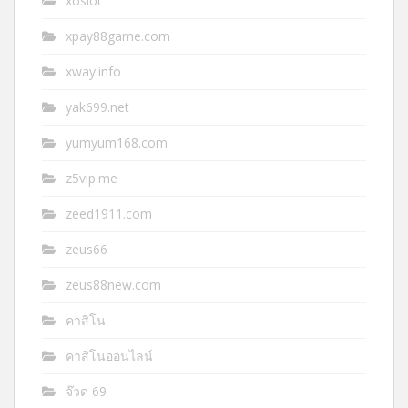
xoslot
xpay88game.com
xway.info
yak699.net
yumyum168.com
z5vip.me
zeed1911.com
zeus66
zeus88new.com
คาสิโน
คาสิโนออนไลน์
จ๊วด 69