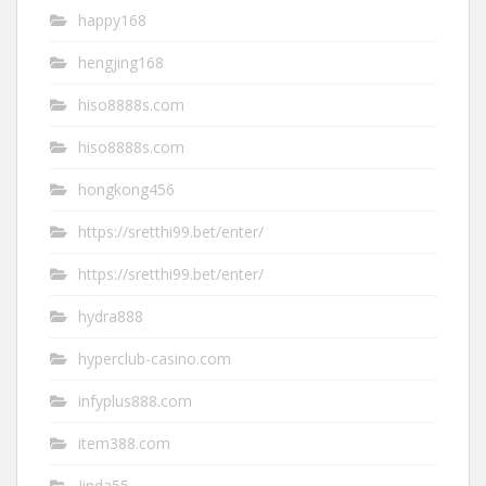
happy168
hengjing168
hiso8888s.com
hiso8888s.com
hongkong456
https://sretthi99.bet/enter/
https://sretthi99.bet/enter/
hydra888
hyperclub-casino.com
infyplus888.com
item388.com
Jinda55