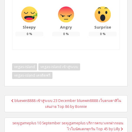
Sleepy
Angry
Surprise
0
%
0
%
0
%
vegas-island
vegas-island เข้าสู่ระบบ
vegas-island เครดิตฟรี
แนะแนว
bluewin8888 เข้าสู่ระบบ 23 December bluewin8888 เว็บตรงคาสิโน
เรื่อง
เล่นง่าย Top 86 by Bonnie
sexygameplus 10 September sexygameplus บริการครบวงจรฝากถอน
ไวโบนัสแตกทุกวัน Top 45 by Lilly