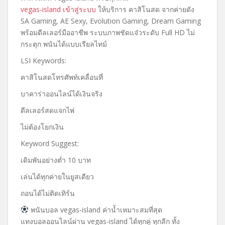
vegas-island เข้าสู่ระบบ
ให้บริการ คาสิโนสด จากค่ายดัง
SA Gaming, AE Sexy, Evolution Gaming, Dream Gaming
พร้อมดีลเลอร์มืออาชีพ ระบบภาพชัดแจ๋วระดับ Full HD ไม่
กระตุก พนันได้แบบเรียลไทม์
LSI Keywords:
คาสิโนสดโทรศัพท์เคลื่อนที่
บาคาร่าออนไลน์ได้เงินจริง
ดีลเลอร์สดแจกไพ่
ไม่ต้องโยกเงิน
Keyword Suggest:
เดิมพันอย่างต่ำ 10 บาท
เล่นได้ทุกค่ายในยูสเดียว
ถอนได้ไม่ติดเทิร์น
พนันบอล vegas-island ค่าน้ำเหมาะสมที่สุด
แทงบอลออนไลน์ผ่าน vegas-island ได้ทุกคู่ ทุกลีก ทั้ง