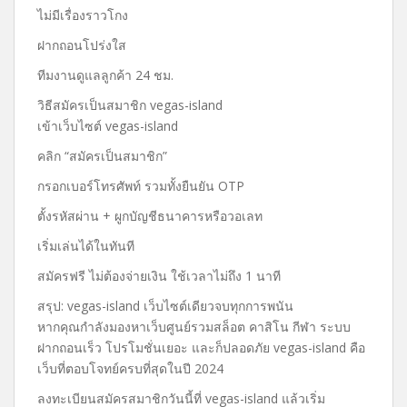
ไม่มีเรื่องราวโกง
ฝากถอนโปร่งใส
ทีมงานดูแลลูกค้า 24 ชม.
วิธีสมัครเป็นสมาชิก vegas-island
เข้าเว็บไซต์ vegas-island
คลิก “สมัครเป็นสมาชิก”
กรอกเบอร์โทรศัพท์ รวมทั้งยืนยัน OTP
ตั้งรหัสผ่าน + ผูกบัญชีธนาคารหรือวอเลท
เริ่มเล่นได้ในทันที
สมัครฟรี ไม่ต้องจ่ายเงิน ใช้เวลาไม่ถึง 1 นาที
สรุป: vegas-island เว็บไซต์เดียวจบทุกการพนัน
หากคุณกำลังมองหาเว็บศูนย์รวมสล็อต คาสิโน กีฬา ระบบ
ฝากถอนเร็ว โปรโมชั่นเยอะ และก็ปลอดภัย vegas-island คือ
เว็บที่ตอบโจทย์ครบที่สุดในปี 2024
ลงทะเบียนสมัครสมาชิกวันนี้ที่ vegas-island แล้วเริ่ม