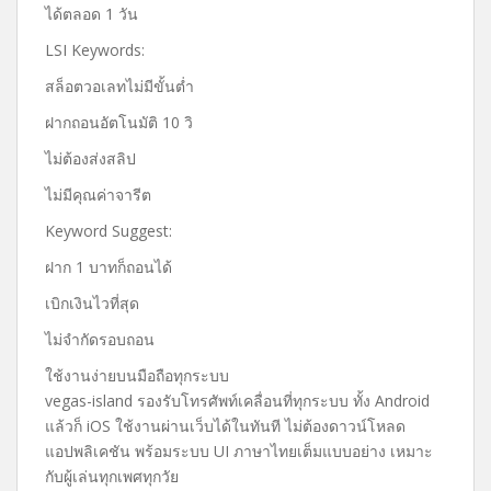
ได้ตลอด 1 วัน
LSI Keywords:
สล็อตวอเลทไม่มีขั้นต่ำ
ฝากถอนอัตโนมัติ 10 วิ
ไม่ต้องส่งสลิป
ไม่มีคุณค่าจารีต
Keyword Suggest:
ฝาก 1 บาทก็ถอนได้
เบิกเงินไวที่สุด
ไม่จำกัดรอบถอน
ใช้งานง่ายบนมือถือทุกระบบ
vegas-island รองรับโทรศัพท์เคลื่อนที่ทุกระบบ ทั้ง Android
แล้วก็ iOS ใช้งานผ่านเว็บได้ในทันที ไม่ต้องดาวน์โหลด
แอปพลิเคชัน พร้อมระบบ UI ภาษาไทยเต็มแบบอย่าง เหมาะ
กับผู้เล่นทุกเพศทุกวัย