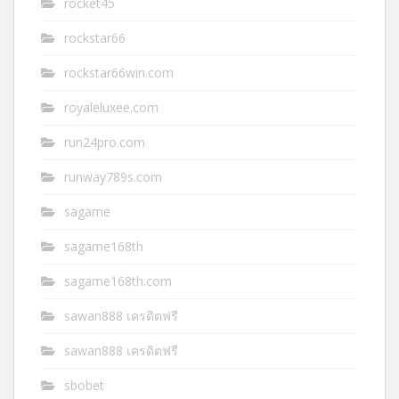
rocket45
rockstar66
rockstar66win.com
royaleluxee.com
run24pro.com
runway789s.com
sagame
sagame168th
sagame168th.com
sawan888 เครดิตฟรี
sawan888 เครดิตฟรี
sbobet