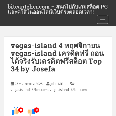
S
bitcaptcher.com – สนุกไปกับเกมสล็อต PG
k
และคาสิโนออนไลน์เว็บตรงตลอดเวลา!
i
TOGGLE
p
t
o
m
vegas-island 4 พฤศจิกายน
a
i
vegas-island เครดิตฟรี ถอน
n
ได้จริงรับเครดิตฟรีสล็อต Top
c
34 by Josefa
o
n
t
25 พฤษภาคม 2025
John Miller
e
,
vegasisland168bet.com
vegasisland168bet.com
n
t
0
0