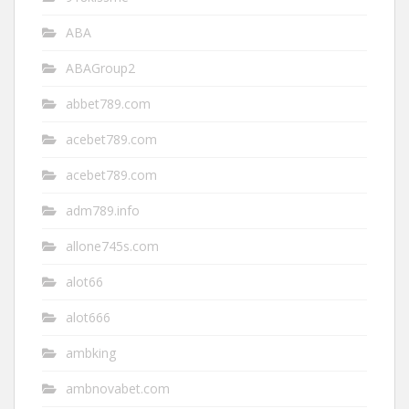
ABA
ABAGroup2
abbet789.com
acebet789.com
acebet789.com
adm789.info
allone745s.com
alot66
alot666
ambking
ambnovabet.com