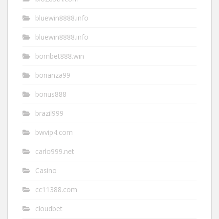
bluewin8888.info
bluewin8888.info
bombet888.win
bonanza99
bonus888
brazil999
bwvip4.com
carlo999.net
Casino
cc11388.com
cloudbet