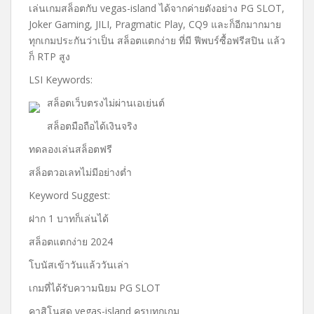
เล่นเกมสล็อตกับ vegas-island ได้จากค่ายดังอย่าง PG SLOT,
Joker Gaming, JILI, Pragmatic Play, CQ9 และก็อีกมากมาย
ทุกเกมประกันว่าเป็น สล็อตแตกง่าย ที่มี ฟีพบร์ซื้อฟรีสปิน แล้ว
ก็ RTP สูง
LSI Keywords:
สล็อตเว็บตรงไม่ผ่านเอเย่นต์
สล็อตมือถือได้เงินจริง
ทดลองเล่นสล็อตฟรี
สล็อตวอเลทไม่มีอย่างต่ำ
Keyword Suggest:
ฝาก 1 บาทก็เล่นได้
สล็อตแตกง่าย 2024
โบนัสเข้าวันแล้ววันเล่า
เกมที่ได้รับความนิยม PG SLOT
คาสิโนสด vegas-island ครบทุกเกม