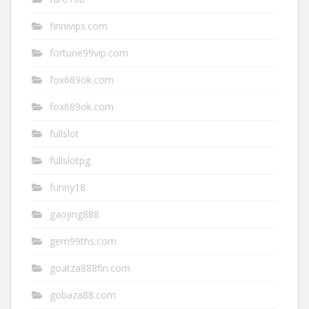
finnivips.com
fortune99vip.com
fox689ok.com
fox689ok.com
fullslot
fullslotpg
funny18
gaojing888
gem99ths.com
goatza888fin.com
gobaza88.com