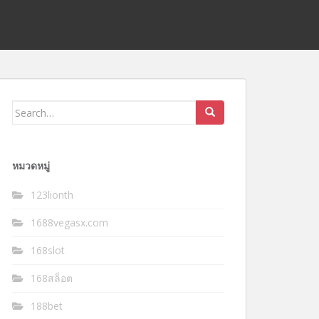
Search
for:
หมวดหมู่
123lionth
1688vegasx.com
168slot
168สล็อต
188bet