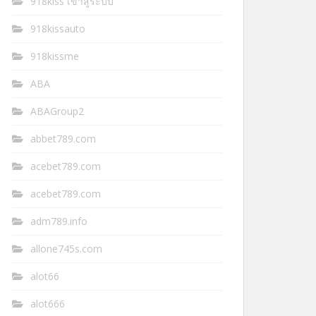
918kiss เข้าสู่ระบบ
918kissauto
918kissme
ABA
ABAGroup2
abbet789.com
acebet789.com
acebet789.com
adm789.info
allone745s.com
alot66
alot666