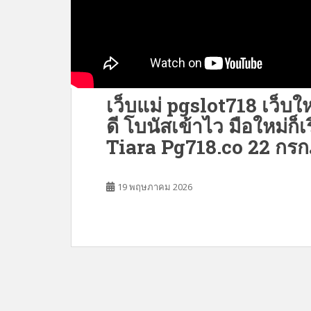
เว็บแม่ pgslot718 เว็บ
ดี โบนัสเข้าไว มือใหม่ก็เ
Tiara Pg718.co 22 กร
19 พฤษภาคม 2026