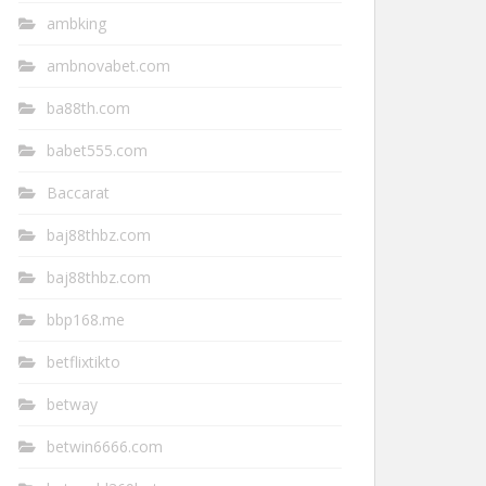
ambking
ambnovabet.com
ba88th.com
babet555.com
Baccarat
baj88thbz.com
baj88thbz.com
bbp168.me
betflixtikto
betway
betwin6666.com