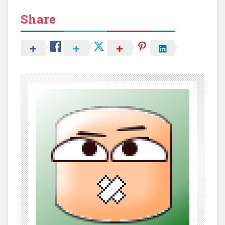
Share