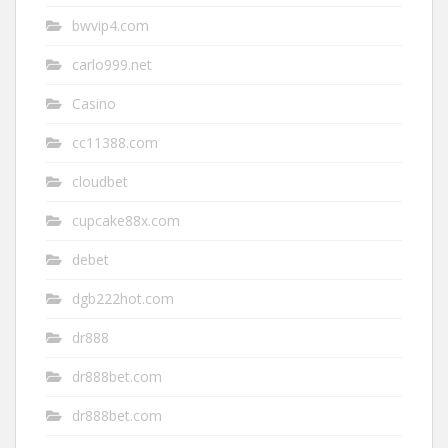
bwvip4.com
carlo999.net
Casino
cc11388.com
cloudbet
cupcake88x.com
debet
dgb222hot.com
dr888
dr888bet.com
dr888bet.com