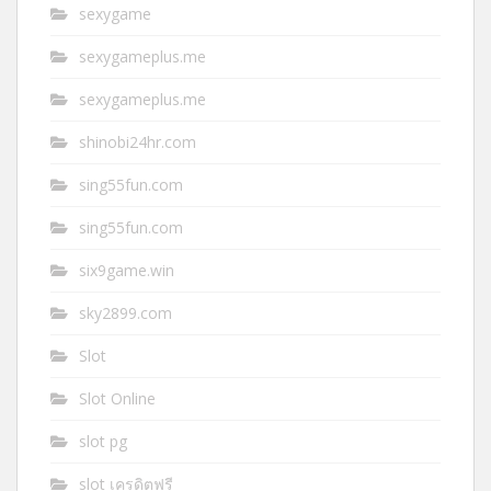
sexygame
sexygameplus.me
sexygameplus.me
shinobi24hr.com
sing55fun.com
sing55fun.com
six9game.win
sky2899.com
Slot
Slot Online
slot pg
slot เครดิตฟรี