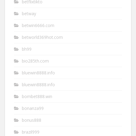
betflixtikto
betway
betwin6666.com
betworld369hot.com
bh99
bio285th.com
bluewin8888.info
bluewin8888.info
bombet888.win
bonanza99
bonus888
brazil999