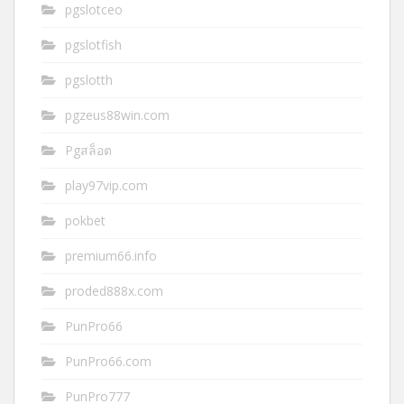
pgslotceo
pgslotfish
pgslotth
pgzeus88win.com
Pgสล็อต
play97vip.com
pokbet
premium66.info
proded888x.com
PunPro66
PunPro66.com
PunPro777