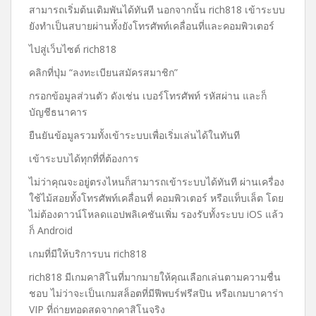
สามารถเริ่มต้นเดิมพันได้ทันที นอกจากนั้น rich818 เข้าระบบ
ยังทำเป็นสบายผ่านทั้งยังโทรศัพท์เคลื่อนที่และคอมพิวเตอร์
ไปสู่เว็บไซต์ rich818
คลิกที่ปุ่ม “ลงทะเบียนสมัครสมาชิก”
กรอกข้อมูลส่วนตัว ดังเช่น เบอร์โทรศัพท์ รหัสผ่าน และก็
บัญชีธนาคาร
ยืนยันข้อมูลรวมทั้งเข้าระบบเพื่อเริ่มเล่นได้ในทันที
เข้าระบบได้ทุกที่ที่ต้องการ
ไม่ว่าคุณจะอยู่ตรงไหนก็สามารถเข้าระบบได้ทันที ผ่านเครื่อง
ใช้ไม้สอยทั้งโทรศัพท์เคลื่อนที่ คอมพิวเตอร์ หรือแท็บเล็ต โดย
ไม่ต้องดาวน์โหลดแอปพลิเคชันเพิ่ม รองรับทั้งระบบ iOS แล้ว
ก็ Android
เกมที่มีให้บริการบน rich818
rich818 มีเกมคาสิโนที่มากมายให้คุณเลือกเล่นตามความชื่น
ชอบ ไม่ว่าจะเป็นเกมสล็อตที่มีฟีพบร์ฟรีสปิน หรือเกมบาคาร่า
VIP ที่ถ่ายทอดสดจากคาสิโนจริง