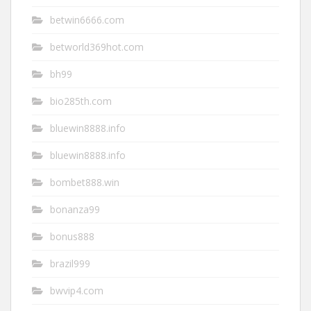
betwin6666.com
betworld369hot.com
bh99
bio285th.com
bluewin8888.info
bluewin8888.info
bombet888.win
bonanza99
bonus888
brazil999
bwvip4.com