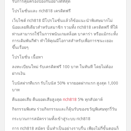
รับการคุ้มครองป้องกันอย่างดีที่สุด
โปรโมชั่นและ rich818 เครดิตฟรี
เว็บไซต์ rich818 มีโปรโมชั่นแล้วก็ข้อแนะนำพิเศษมากไม่
น้อยเลยทีเดียวสำหรับสมาชิก รวมทั้ง rich818 เครดิตฟรี ที่ให้
ท่านสามารถใช้ในการพนันเกมสล็อต บาคาร่า หรือแม้กระทั้ง
การเดิมพันกีฬา ทำให้คุณมีโอกาสสำหรับเพื่อการชนะเยอะ
ขึ้นเรื่อยๆ
โปรโมชั่น เนื้อหา
ลงทะเบียนใหม่ รับเครดิตฟรี 100 บาท ในทันที โดยไม่ต้อง
ฝากเงิน
โบนัสฝากทีแรก รับโบนัส 50% จากยอดฝากแรก สูงสุด 1,000
บาท
คืนยอดเสีย คืนยอดเสียสูงสุด
rich818
5% ทุกสัปดาห์
กิจกรรมพิเศษ ร่วมกิจกรรมและก็ลุ้นรับของขวัญพิเศษทุกวี่วัน
กระบวนการสมัครรวมทั้งเข้าสู่ระบบ rich818
การ rich818 สมัคร นั้นทำเป็นอย่างราบรื่น เพียงไม่กี่ขั้นตอนก็