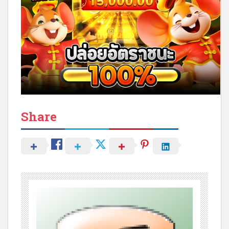
Share