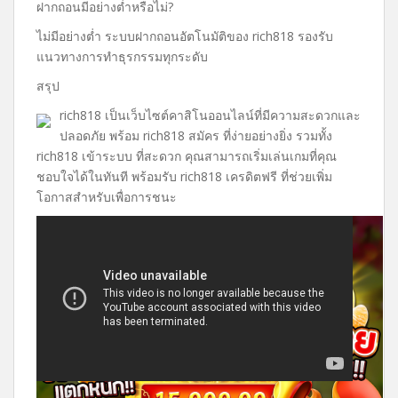
ฝากถอนมีอย่างต่ำหรือไม่?
ไม่มีอย่างต่ำ ระบบฝากถอนอัตโนมัติของ rich818 รองรับ
แนวทางการทำธุรกรรมทุกระดับ
สรุป
rich818 เป็นเว็บไซต์คาสิโนออนไลน์ที่มีความสะดวกและ
ปลอดภัย พร้อม rich818 สมัคร ที่ง่ายอย่างยิ่ง รวมทั้ง
rich818 เข้าระบบ ที่สะดวก คุณสามารถเริ่มเล่นเกมที่คุณ
ชอบใจได้ในทันที พร้อมรับ rich818 เครดิตฟรี ที่ช่วยเพิ่ม
โอกาสสำหรับเพื่อการชนะ