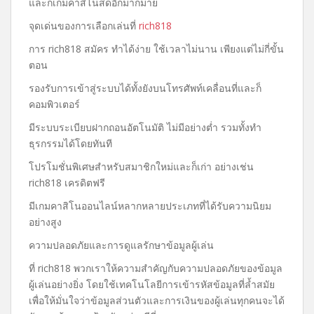
และก็เกมคาสิโนสดอีกมากมาย
จุดเด่นของการเลือกเล่นที่
rich818
การ rich818 สมัคร ทำได้ง่าย ใช้เวลาไม่นาน เพียงแต่ไม่กี่ขั้น
ตอน
รองรับการเข้าสู่ระบบได้ทั้งยังบนโทรศัพท์เคลื่อนที่และก็
คอมพิวเตอร์
มีระบบระเบียบฝากถอนอัตโนมัติ ไม่มีอย่างต่ำ รวมทั้งทำ
ธุรกรรมได้โดยทันที
โปรโมชั่นพิเศษสำหรับสมาชิกใหม่และก็เก่า อย่างเช่น
rich818 เครดิตฟรี
มีเกมคาสิโนออนไลน์หลากหลายประเภทที่ได้รับความนิยม
อย่างสูง
ความปลอดภัยและการดูแลรักษาข้อมูลผู้เล่น
ที่ rich818 พวกเราให้ความสำคัญกับความปลอดภัยของข้อมูล
ผู้เล่นอย่างยิ่ง โดยใช้เทคโนโลยีการเข้ารหัสข้อมูลที่ล้ำสมัย
เพื่อให้มั่นใจว่าข้อมูลส่วนตัวและการเงินของผู้เล่นทุกคนจะได้