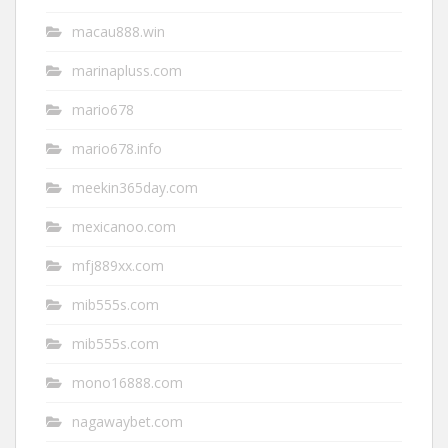
macau888.win
marinapluss.com
mario678
mario678.info
meekin365day.com
mexicanoo.com
mfj889xx.com
mib555s.com
mib555s.com
mono16888.com
nagawaybet.com