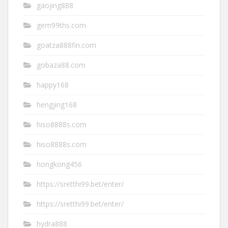
gaojing888
gem99ths.com
goatza888fin.com
gobaza88.com
happy168
hengjing168
hiso8888s.com
hiso8888s.com
hongkong456
https://sretthi99.bet/enter/
https://sretthi99.bet/enter/
hydra888