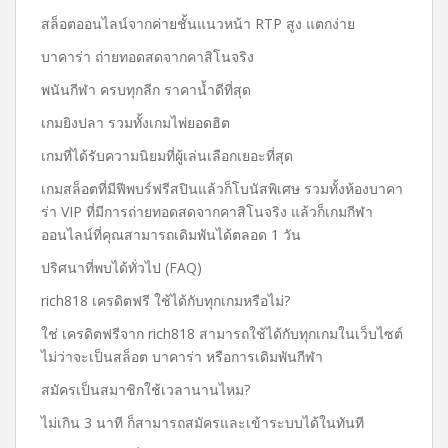
สล็อตออนไลน์จากค่ายชั้นแนวหน้า RTP สูง แตกง่าย
บาคาร่า ถ่ายทอดสดจากคาสิโนจริง
พนันกีฬา ครบทุกลีก ราคาน้ำดีที่สุด
เกมยิงปลา รวมทั้งเกมไพ่ยอดฮิต
เกมที่ได้รับความนิยมที่ผู้เล่นเลือกเยอะที่สุด
เกมสล็อตที่มีฟีพบร์ฟรีสปินแล้วก็โบนัสพิเศษ รวมทั้งห้องบาคา
ร่า VIP ที่มีการถ่ายทอดสดจากคาสิโนจริง แล้วก็เกมกีฬา
ออนไลน์ที่คุณสามารถเดิมพันได้ตลอด 1 วัน
ปริศนาที่พบได้ทั่วไป (FAQ)
rich818 เครดิตฟรี ใช้ได้กับทุกเกมหรือไม่?
ใช่ เครดิตฟรีจาก rich818 สามารถใช้ได้กับทุกเกมในเว็บไซต์
ไม่ว่าจะเป็นสล็อต บาคาร่า หรือการเดิมพันกีฬา
สมัครเป็นสมาชิกใช้เวลานานไหม?
ไม่เกิน 3 นาที ก็สามารถสมัครและเข้าระบบได้ในทันที