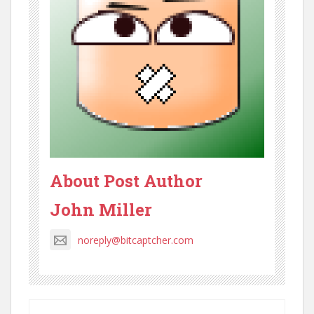
About Post Author
John Miller
noreply@bitcaptcher.com